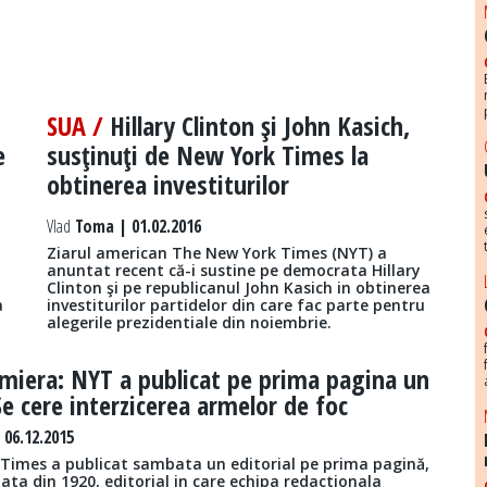
SUA /
Hillary Clinton şi John Kasich,
e
susţinuţi de New York Times la
obtinerea investiturilor
Vlad
Toma | 01.02.2016
Ziarul american The New York Times (NYT) a
anuntat recent că-i sustine pe democrata Hillary
Clinton şi pe republicanul John Kasich in obtinerea
a
investiturilor partidelor din care fac parte pentru
alegerile prezidentiale din noiembrie.
miera: NYT a publicat pe prima pagina un
 Se cere interzicerea armelor de foc
06.12.2015
Times a publicat sambata un editorial pe prima pagină,
ta din 1920, editorial in care echipa redactionala