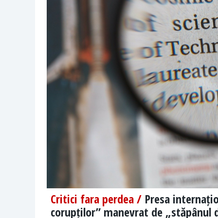
Critici fara perdea /
Presa internați
corupților” manevrat de „stăpânul 