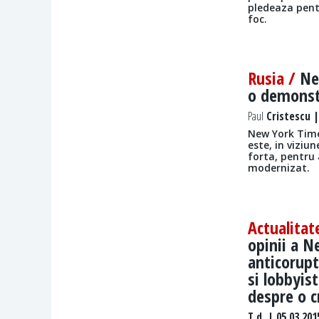
pledeaza pentr
foc.
Rusia /
Ne
o demonst
Paul
Cristescu |
New York Times
este, in viziu
forta, pentru
modernizat.
Actualitat
opinii a N
anticorupt
si lobbyis
despre o c
T.d.
| 05.03.201