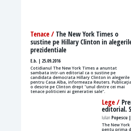
Tenace /
The New York Times o
sustine pe Hillary Clinton in alegeril
prezidentiale
E.b.
| 25.09.2016
Cotidianul The New York Times a anuntat
sambata intr-un editorial ca o sustine pe
candidata democrata Hillary Clinton in alegerile
pentru Casa Alba, informeaza Reuters. Publicaţi
o descrie pe Clinton drept "unul dintre cei mai
tenace politicieni ai generatiei sale".
Lege /
Pre
editorial.
Iulian
Popescu | 
The New York 
pentu prima da