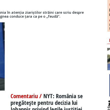
ia în atenția ziariștilor străini care scriu despre
agnea conduce țara ca pe o „feudă”.
Comentariu /
NYT: România se
pregăteşte pentru decizia lui
Iohannis privind legile justiţiei