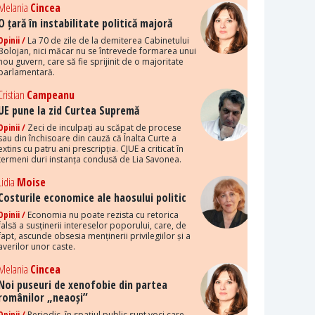
Melania
Cincea
O țară în instabilitate politică majoră
Opinii /
La 70 de zile de la demiterea Cabinetului
Bolojan, nici măcar nu se întrevede formarea unui
nou guvern, care să fie sprijinit de o majoritate
parlamentară.
Cristian
Campeanu
UE pune la zid Curtea Supremă
Opinii /
Zeci de inculpați au scăpat de procese
sau din închisoare din cauză că Înalta Curte a
extins cu patru ani prescripția. CJUE a criticat în
termeni duri instanța condusă de Lia Savonea.
Lidia
Moise
Costurile economice ale haosului politic
Opinii /
Economia nu poate rezista cu retorica
falsă a susținerii intereselor poporului, care, de
fapt, ascunde obsesia menținerii privilegiilor și a
averilor unor caste.
Melania
Cincea
Noi puseuri de xenofobie din partea
românilor „neaoși”
Opinii /
Periodic, în spațiul public sunt voci care