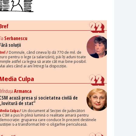
Bref
Tia
Serbanescu
Fără soluții
Bref /
Domnule, când cineva îți dă 770 de mil. de
euro pentru o lege (a salarizării), păi îți aduni toate
mințile astfel ca legea să arate cât mai bine posibil.
Mai ales când ai ani întregi la dispoziție.
Media Culpa
Brîndușa
Armanca
CSM acuză presa și societatea civilă de
„lovitură de stat”
Media Culpa /
Un document al Secției de judecători
a CSM a pus în plină lumină o realitate amară pentru
democrație: gruparea care conduce în prezent destinele
justiției s-a transformat într-o oligarhie periculoasă.