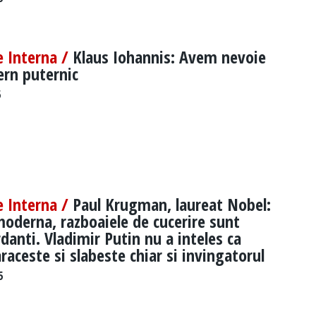
e Interna /
Klaus Iohannis: Avem nevoie
ern puternic
5
e Interna /
Paul Krugman, laureat Nobel:
oderna, razboaiele de cucerire sunt
danti. Vladimir Putin nu a inteles ca
araceste si slabeste chiar si invingatorul
5