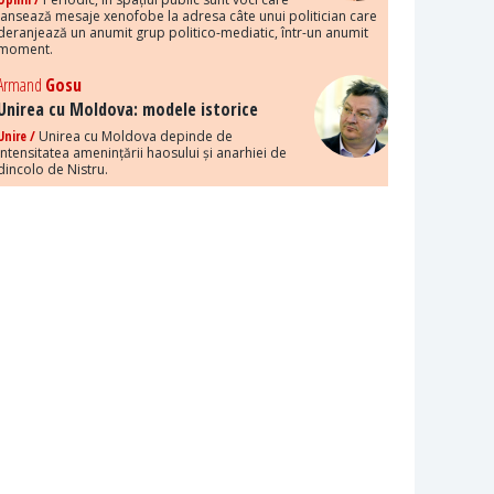
lansează mesaje xenofobe la adresa câte unui politician care
deranjează un anumit grup politico-mediatic, într-un anumit
moment.
Armand
Gosu
Unirea cu Moldova: modele istorice
Unire /
Unirea cu Moldova depinde de
intensitatea amenințării haosului și anarhiei de
dincolo de Nistru.