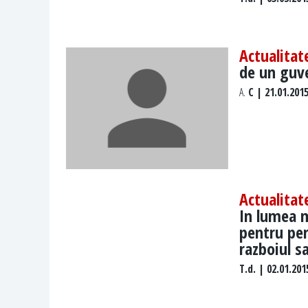
Actualitat
de un guv
A.
C | 21.01.201
Actualitat
In lumea m
pentru per
razboiul s
T.d.
| 02.01.201