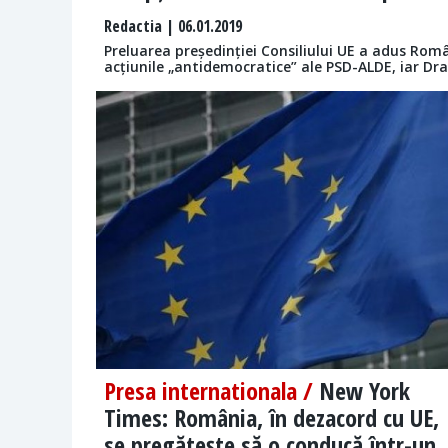
Redactia
| 06.01.2019
Preluarea președinției Consiliului UE a adus Român
acțiunile „antidemocratice” ale PSD-ALDE, iar Dr
Presa internationala /
New York
Times: România, în dezacord cu UE,
se pregătește să o conducă într-un