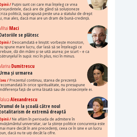
Opinii /
Puțini sunt cei care mai înțeleg ce vrea
președintele, dacă are de gând să soluționeze
criza politică, suprapusă peste una a statului de drept
și, mai ales, dacă mai are un dram de bună-credință.
Mihai
Maci
Datoriile se plătesc
Opinii /
Deocamdată e liniștit: vorbește monoton,
nu spune mare lucru, dar lasă să se înțeleagă ce
trebuie, dă din mâini și se uită aiurea; pe scurt – e ca
pătrunjelul în supă: nici în plus, nici în minus.
Marina
Dumitrescu
Urma și urmarea
Eseu /
Prezentul continuu, starea de prezență
recomandată în orice spiritualitate, nu presupune
indiferența față de urma lăsată sau de consecințele ei.
Raluca
Alexandrescu
Drumul de la școală către noul
totalitarism de extremă dreaptă
Opinii /
Ne aflăm în perioada de admitere în
învățământul universitar, iar la științe politice concurența este
mai mare decât în anii precedenți, ceea ce în sine e un lucru
bun, dacă nu te uiți decât la cifre.