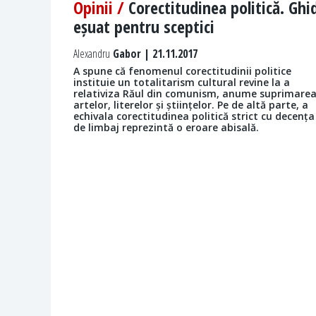
Opinii /
Corectitudinea politică. Ghi
eșuat pentru sceptici
Alexandru
Gabor | 21.11.2017
A spune că fenomenul corectitudinii politice
instituie un totalitarism cultural revine la a
relativiza Răul din comunism, anume suprimare
artelor, literelor și științelor. Pe de altă parte, a
echivala corectitudinea politică strict cu decența
de limbaj reprezintă o eroare abisală.