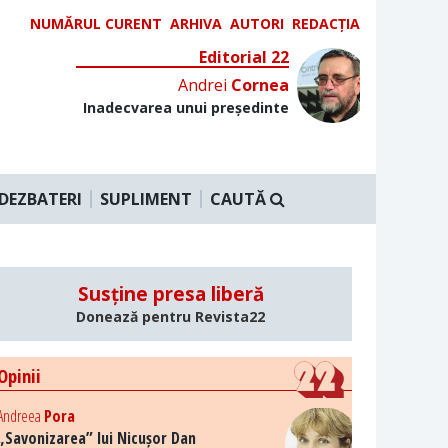
NUMĂRUL CURENT
ARHIVA
AUTORI
REDACȚIA
Editorial 22
Andrei
Cornea
Inadecvarea unui președinte
DEZBATERI
SUPLIMENT
CAUTĂ
Susține presa liberă
Donează pentru Revista22
Opinii
Andreea
Pora
„Savonizarea” lui Nicușor Dan