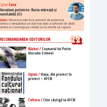
Ciprian
Cucu
Narațiuni putiniste: Rusia măreață și
inevitabilă (II)
Opinii /
Moscova este încă suficient de puternică
pentru a destabiliza un stat mai slab și suficient de abilă
pentru a-i convinge pe ceilalți că nu merită să-l apere.
RECOMANDAREA EDITORILOR
Război /
Coșmarul lui Putin:
blocada Crimeei
Opinii /
Viața, din proiect în
proiect – AFCN
Cultura /
Cine câștigă la AFCN