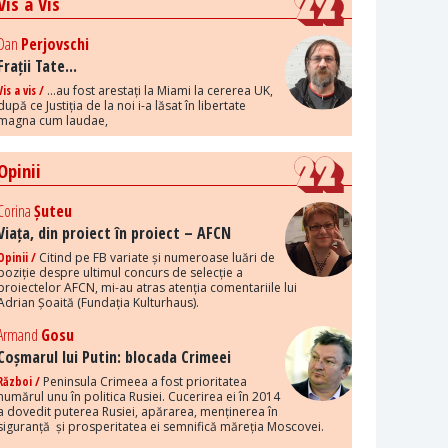
Vis a Vis
Dan
Perjovschi
Frații Tate...
Vis a vis /
...au fost arestați la Miami la cererea UK,
după ce Justiția de la noi i-a lăsat în libertate
magna cum laudae,
Opinii
Corina
Șuteu
Viața, din proiect în proiect – AFCN
Opinii /
Citind pe FB variate și numeroase luări de
poziție despre ultimul concurs de selecție a
proiectelor AFCN, mi-au atras atenția comentariile lui
Adrian Șoaită (Fundația Kulturhaus).
Armand
Gosu
Coșmarul lui Putin: blocada Crimeei
Război /
Peninsula Crimeea a fost prioritatea
numărul unu în politica Rusiei. Cucerirea ei în 2014
a dovedit puterea Rusiei, apărarea, menținerea în
siguranță și prosperitatea ei semnifică măreția Moscovei.