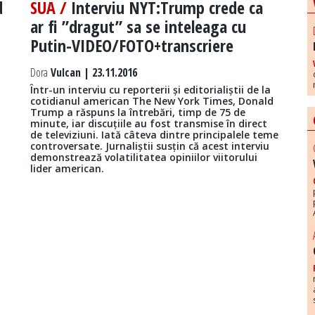
d
SUA /
Interviu NYT:Trump crede ca
ar fi ”dragut” sa se inteleaga cu
Putin-VIDEO/FOTO+transcriere
Dora
Vulcan | 23.11.2016
Într-un interviu cu reporterii și editorialiștii de la
a
cotidianul american The New York Times, Donald
Trump a răspuns la întrebări, timp de 75 de
minute, iar discuțiile au fost transmise în direct
de televiziuni. Iată câteva dintre principalele teme
controversate. Jurnaliștii susțin că acest interviu
demonstrează volatilitatea opiniilor viitorului
lider american.