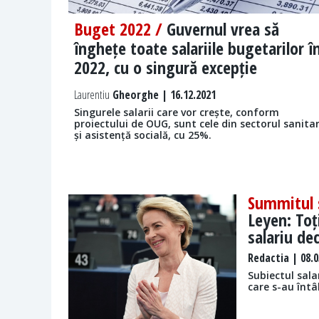
Buget 2022 /
Guvernul vrea să
înghețe toate salariile bugetarilor î
2022, cu o singură excepție
Laurentiu
Gheorghe | 16.12.2021
Singurele salarii care vor crește, conform
proiectului de OUG, sunt cele din sectorul sanita
și asistență socială, cu 25%.
Summitul s
Leyen: Toț
salariu de
Redactia
| 08.0
Subiectul sala
care s-au întâ