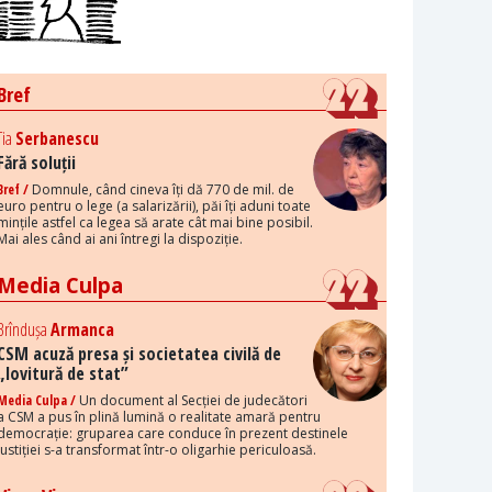
Bref
Tia
Serbanescu
Fără soluții
Bref /
Domnule, când cineva îți dă 770 de mil. de
euro pentru o lege (a salarizării), păi îți aduni toate
mințile astfel ca legea să arate cât mai bine posibil.
Mai ales când ai ani întregi la dispoziție.
Media Culpa
Brîndușa
Armanca
CSM acuză presa și societatea civilă de
„lovitură de stat”
Media Culpa /
Un document al Secției de judecători
a CSM a pus în plină lumină o realitate amară pentru
democrație: gruparea care conduce în prezent destinele
justiției s-a transformat într-o oligarhie periculoasă.