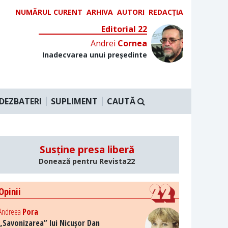
NUMĂRUL CURENT
ARHIVA
AUTORI
REDACȚIA
Editorial 22
Andrei
Cornea
Inadecvarea unui președinte
DEZBATERI
SUPLIMENT
CAUTĂ
Susține presa liberă
Donează pentru Revista22
Opinii
Andreea
Pora
„Savonizarea” lui Nicușor Dan