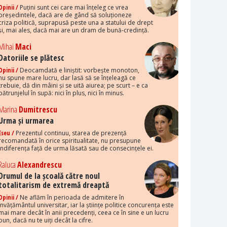
Opinii /
Puțini sunt cei care mai înțeleg ce vrea
președintele, dacă are de gând să soluționeze
criza politică, suprapusă peste una a statului de drept
și, mai ales, dacă mai are un dram de bună-credință.
Mihai
Maci
Datoriile se plătesc
Opinii /
Deocamdată e liniștit: vorbește monoton,
nu spune mare lucru, dar lasă să se înțeleagă ce
trebuie, dă din mâini și se uită aiurea; pe scurt – e ca
pătrunjelul în supă: nici în plus, nici în minus.
Marina
Dumitrescu
Urma și urmarea
Eseu /
Prezentul continuu, starea de prezență
recomandată în orice spiritualitate, nu presupune
indiferența față de urma lăsată sau de consecințele ei.
Raluca
Alexandrescu
Drumul de la școală către noul
totalitarism de extremă dreaptă
Opinii /
Ne aflăm în perioada de admitere în
învățământul universitar, iar la științe politice concurența este
mai mare decât în anii precedenți, ceea ce în sine e un lucru
bun, dacă nu te uiți decât la cifre.