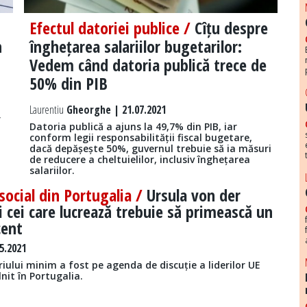
Efectul datoriei publice /
Cîțu despre
n
înghețarea salariilor bugetarilor:
Vedem când datoria publică trece de
50% din PIB
Laurentiu
Gheorghe | 21.07.2021
r
Datoria publică a ajuns la 49,7% din PIB, iar
conform legii responsabilității fiscal bugetare,
dacă depășește 50%, guvernul trebuie să ia măsuri
de reducere a cheltuielilor, inclusiv înghețarea
salariilor.
ocial din Portugalia /
Ursula von der
i cei care lucrează trebuie să primească un
cent
5.2021
riului minim a fost pe agenda de discuție a liderilor UE
lnit în Portugalia.