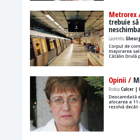
Metrorex
trebuie să
neschimb
Laurentiu
Gheorg
Corpul de cont
majorarea sala
Cătălin Drulă
Opinii /
Mi
Rodica
Culcer | 
Deocamdată est
alocarea a 11 
rezolvă decât