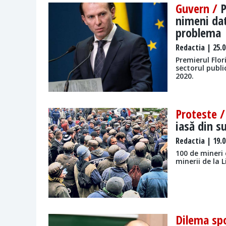
Guvern /
P
nimeni dat
problema
Redactia
| 25.0
Premierul Flor
sectorul public
2020.
Proteste 
iasă din s
Redactia
| 19.0
100 de mineri 
minerii de la L
Dilema spo