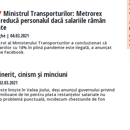
 /
Ministrul Transporturilor: Metrorex
 reducă personalul dacă salariile rămân
ate
he | 04.03.2021
rol al Ministerului Transporturilor a concluzionat că
riilor cu 18% în plină pandemie este ilegală, a anunțat
 pe Facebook.
nerit, cinism și minciuni
02.03.2021
e liniște în Valea Jiului, deși anunțul guvernului privind
milioane de lei pentru plata restanțelor salariale nu
 o problemă punctuală, nicidecum chestiunile de fon