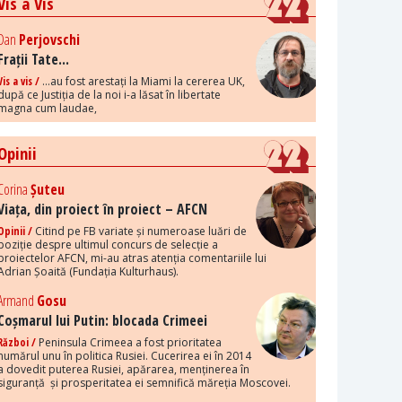
Vis a Vis
Dan
Perjovschi
Frații Tate...
Vis a vis /
...au fost arestați la Miami la cererea UK,
după ce Justiția de la noi i-a lăsat în libertate
magna cum laudae,
Opinii
Corina
Șuteu
Viața, din proiect în proiect – AFCN
Opinii /
Citind pe FB variate și numeroase luări de
poziție despre ultimul concurs de selecție a
proiectelor AFCN, mi-au atras atenția comentariile lui
Adrian Șoaită (Fundația Kulturhaus).
Armand
Gosu
Coșmarul lui Putin: blocada Crimeei
Război /
Peninsula Crimeea a fost prioritatea
numărul unu în politica Rusiei. Cucerirea ei în 2014
a dovedit puterea Rusiei, apărarea, menținerea în
siguranță și prosperitatea ei semnifică măreția Moscovei.