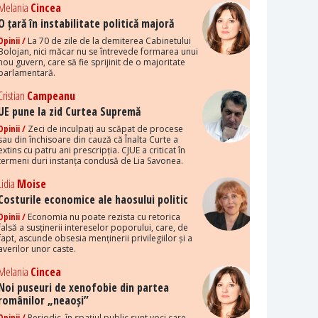
Melania
Cincea
O țară în instabilitate politică majoră
Opinii /
La 70 de zile de la demiterea Cabinetului
Bolojan, nici măcar nu se întrevede formarea unui
nou guvern, care să fie sprijinit de o majoritate
parlamentară.
Cristian
Campeanu
UE pune la zid Curtea Supremă
Opinii /
Zeci de inculpați au scăpat de procese
sau din închisoare din cauză că Înalta Curte a
extins cu patru ani prescripția. CJUE a criticat în
termeni duri instanța condusă de Lia Savonea.
Lidia
Moise
Costurile economice ale haosului politic
Opinii /
Economia nu poate rezista cu retorica
falsă a susținerii intereselor poporului, care, de
fapt, ascunde obsesia menținerii privilegiilor și a
averilor unor caste.
Melania
Cincea
Noi puseuri de xenofobie din partea
românilor „neaoși”
Opinii /
Periodic, în spațiul public sunt voci care