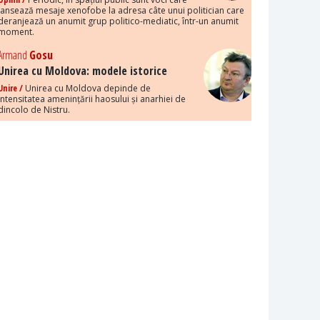
lansează mesaje xenofobe la adresa câte unui politician care
deranjează un anumit grup politico-mediatic, într-un anumit
moment.
Armand
Gosu
Unirea cu Moldova: modele istorice
Unire /
Unirea cu Moldova depinde de
intensitatea amenințării haosului și anarhiei de
dincolo de Nistru.