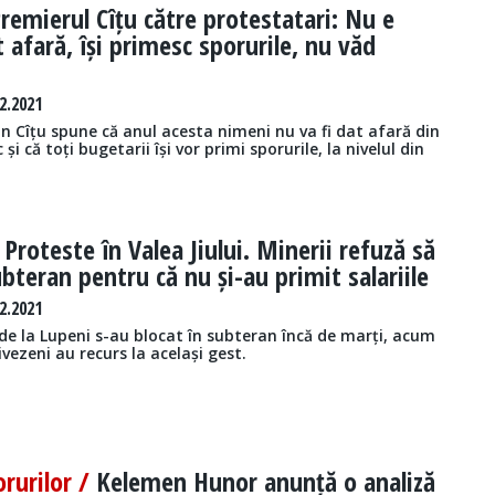
remierul Cîțu către protestatari: Nu e
 afară, își primesc sporurile, nu văd
2.2021
in Cîțu spune că anul acesta nimeni nu va fi dat afară din
 și că toți bugetarii își vor primi sporurile, la nivelul din
/
Proteste în Valea Jiului. Minerii refuză să
ubteran pentru că nu și-au primit salariile
2.2021
de la Lupeni s-au blocat în subteran încă de marți, acum
ivezeni au recurs la același gest.
rurilor /
Kelemen Hunor anunță o analiză