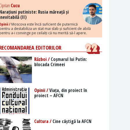
Ciprian
Cucu
Narațiuni putiniste: Rusia măreață și
inevitabilă (II)
Opinii /
Moscova este încă suficient de puternică
pentru a destabiliza un stat mai slab și suficient de abilă
pentru a-i convinge pe ceilalți că nu merită să-l apere.
RECOMANDAREA EDITORILOR
Război /
Coșmarul lui Putin:
blocada Crimeei
Opinii /
Viața, din proiect în
proiect – AFCN
Cultura /
Cine câștigă la AFCN