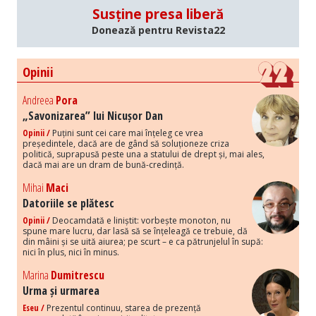
Susține presa liberă
Donează pentru Revista22
Opinii
Andreea
Pora
„Savonizarea” lui Nicușor Dan
Opinii /
Puțini sunt cei care mai înțeleg ce vrea
președintele, dacă are de gând să soluționeze criza
politică, suprapusă peste una a statului de drept și, mai ales,
dacă mai are un dram de bună-credință.
Mihai
Maci
Datoriile se plătesc
Opinii /
Deocamdată e liniștit: vorbește monoton, nu
spune mare lucru, dar lasă să se înțeleagă ce trebuie, dă
din mâini și se uită aiurea; pe scurt – e ca pătrunjelul în supă:
nici în plus, nici în minus.
Marina
Dumitrescu
Urma și urmarea
Eseu /
Prezentul continuu, starea de prezență