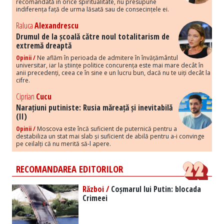
recomandată în orice spiritualitate, nu presupune
indiferența față de urma lăsată sau de consecințele ei.
Raluca
Alexandrescu
Drumul de la școală către noul totalitarism de
extremă dreaptă
Opinii /
Ne aflăm în perioada de admitere în învățământul
universitar, iar la științe politice concurența este mai mare decât în
anii precedenți, ceea ce în sine e un lucru bun, dacă nu te uiți decât la
cifre.
Ciprian
Cucu
Narațiuni putiniste: Rusia măreață și inevitabilă
(II)
Opinii /
Moscova este încă suficient de puternică pentru a
destabiliza un stat mai slab și suficient de abilă pentru a-i convinge
pe ceilalți că nu merită să-l apere.
RECOMANDAREA EDITORILOR
Război /
Coșmarul lui Putin: blocada
Crimeei