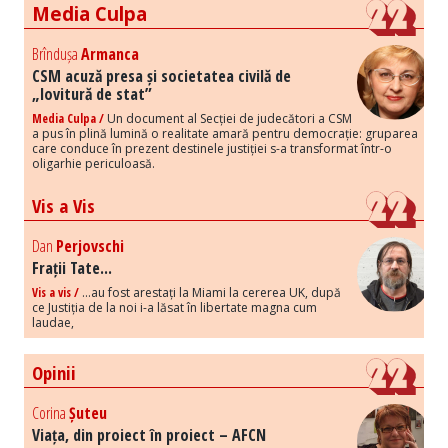
Media Culpa
Brîndușa
Armanca
CSM acuză presa și societatea civilă de
„lovitură de stat”
Media Culpa /
Un document al Secției de judecători a CSM
a pus în plină lumină o realitate amară pentru democrație: gruparea
care conduce în prezent destinele justiției s-a transformat într-o
oligarhie periculoasă.
Vis a Vis
Dan
Perjovschi
Frații Tate...
Vis a vis /
...au fost arestați la Miami la cererea UK, după
ce Justiția de la noi i-a lăsat în libertate magna cum
laudae,
Opinii
Corina
Șuteu
Viața, din proiect în proiect – AFCN