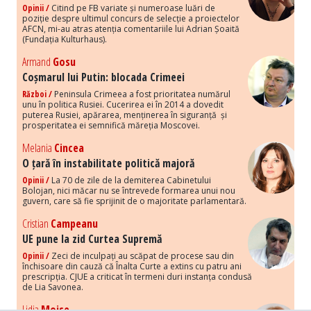
Opinii /
Citind pe FB variate și numeroase luări de
poziție despre ultimul concurs de selecție a proiectelor
AFCN, mi-au atras atenția comentariile lui Adrian Șoaită
(Fundația Kulturhaus).
Armand
Gosu
Coșmarul lui Putin: blocada Crimeei
Război /
Peninsula Crimeea a fost prioritatea numărul
unu în politica Rusiei. Cucerirea ei în 2014 a dovedit
puterea Rusiei, apărarea, menținerea în siguranță și
prosperitatea ei semnifică măreția Moscovei.
Melania
Cincea
O țară în instabilitate politică majoră
Opinii /
La 70 de zile de la demiterea Cabinetului
Bolojan, nici măcar nu se întrevede formarea unui nou
guvern, care să fie sprijinit de o majoritate parlamentară.
Cristian
Campeanu
UE pune la zid Curtea Supremă
Opinii /
Zeci de inculpați au scăpat de procese sau din
închisoare din cauză că Înalta Curte a extins cu patru ani
prescripția. CJUE a criticat în termeni duri instanța condusă
de Lia Savonea.
Lidia
Moise