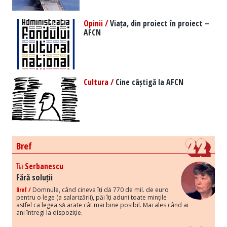
Opinii /
Viața, din proiect în proiect –
AFCN
Cultura /
Cine câștigă la AFCN
Bref
Tia
Serbanescu
Fără soluții
Bref /
Domnule, când cineva îți dă 770 de mil. de euro
pentru o lege (a salarizării), păi îți aduni toate mințile
astfel ca legea să arate cât mai bine posibil. Mai ales când ai
ani întregi la dispoziție.