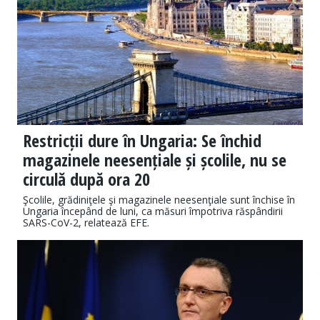
Restricții dure în Ungaria: Se închid
magazinele neesențiale și școlile, nu se
circulă după ora 20
Şcolile, grădiniţele şi magazinele neesenţiale sunt închise în
Ungaria începând de luni, ca măsuri împotriva răspândirii
SARS-CoV-2, relatează EFE.