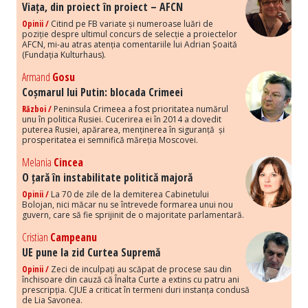
Viața, din proiect în proiect – AFCN
Opinii /
Citind pe FB variate și numeroase luări de
poziție despre ultimul concurs de selecție a proiectelor
AFCN, mi-au atras atenția comentariile lui Adrian Șoaită
(Fundația Kulturhaus).
Armand
Gosu
Coșmarul lui Putin: blocada Crimeei
Război /
Peninsula Crimeea a fost prioritatea numărul
unu în politica Rusiei. Cucerirea ei în 2014 a dovedit
puterea Rusiei, apărarea, menținerea în siguranță și
prosperitatea ei semnifică măreția Moscovei.
Melania
Cincea
O țară în instabilitate politică majoră
Opinii /
La 70 de zile de la demiterea Cabinetului
Bolojan, nici măcar nu se întrevede formarea unui nou
guvern, care să fie sprijinit de o majoritate parlamentară.
Cristian
Campeanu
UE pune la zid Curtea Supremă
Opinii /
Zeci de inculpați au scăpat de procese sau din
închisoare din cauză că Înalta Curte a extins cu patru ani
prescripția. CJUE a criticat în termeni duri instanța condusă
de Lia Savonea.