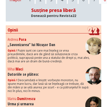
Susține presa liberă
Donează pentru Revista22
Opinii
Andreea
Pora
„Savonizarea” lui Nicușor Dan
Opinii /
Puțini sunt cei care mai înțeleg ce vrea
președintele, dacă are de gând să soluționeze criza
politică, suprapusă peste una a statului de drept și, mai ales,
dacă mai are un dram de bună-credință.
Mihai
Maci
Datoriile se plătesc
Opinii /
Deocamdată e liniștit: vorbește monoton, nu
spune mare lucru, dar lasă să se înțeleagă ce trebuie, dă
din mâini și se uită aiurea; pe scurt – e ca pătrunjelul în supă:
nici în plus, nici în minus.
Marina
Dumitrescu
Urma și urmarea