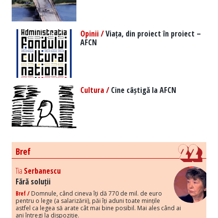
Opinii /
Viața, din proiect în proiect –
AFCN
Cultura /
Cine câștigă la AFCN
Bref
Tia
Serbanescu
Fără soluții
Bref /
Domnule, când cineva îți dă 770 de mil. de euro
pentru o lege (a salarizării), păi îți aduni toate mințile
astfel ca legea să arate cât mai bine posibil. Mai ales când ai
ani întregi la dispoziție.