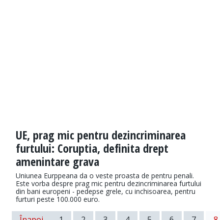
UE, prag mic pentru dezincriminarea
furtului: Coruptia, definita drept
amenintare grava
Uniunea Eurppeana da o veste proasta de pentru penali.
Este vorba despre prag mic pentru dezincriminarea furtului
din bani europeni - pedepse grele, cu inchisoarea, pentru
furturi peste 100.000 euro.
Înapoi
1
2
3
4
5
6
7
8