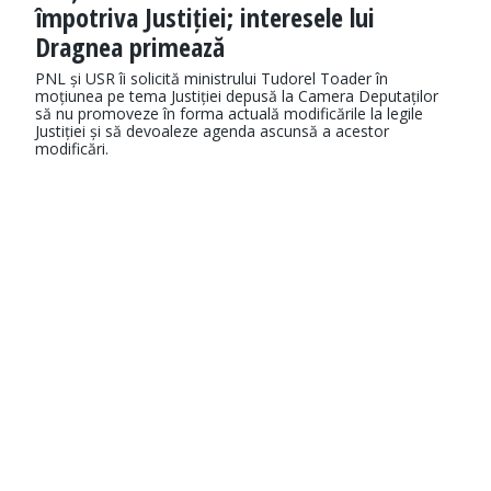
împotriva Justiției; interesele lui
Dragnea primează
PNL și USR îi solicită ministrului Tudorel Toader în
moțiunea pe tema Justiției depusă la Camera Deputaților
să nu promoveze în forma actuală modificările la legile
Justiției și să devoaleze agenda ascunsă a acestor
modificări.