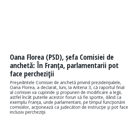
Oana Florea (PSD), șefa Comisiei de
anchetă: În Franţa, parlamentarii pot
face percheziţii
Preşedintele Comisiei de anchetă privind prezidenţialele,
Oana Florea, a declarat, luni, la Antena 3, că raportul final
al comisiei va cuprinde şi propuneri de modificare a legii,
astfel încât puterile acestor foruri să fie sporite, dând ca
exemplu Franţa, unde parlamentarii, pe timpul funcţionării
comisiilor, acţionează ca judecători de instrucţie şi pot face
inclusiv percheziţii.