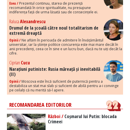
Eseu /
Prezentul continuu, starea de prezență
recomandată în orice spiritualitate, nu presupune
indiferența față de urma lăsată sau de consecințele ei.
Raluca
Alexandrescu
Drumul de la școală către noul totalitarism de
extremă dreaptă
Opinii /
Ne aflăm în perioada de admitere în învățământul
universitar, iar la științe politice concurența este mai mare decât în
anii precedenți, ceea ce în sine e un lucru bun, dacă nu te uiți decât la
cifre.
Ciprian
Cucu
Narațiuni putiniste: Rusia măreață și inevitabilă
(II)
Opinii /
Moscova este încă suficient de puternică pentru a
destabiliza un stat mai slab și suficient de abilă pentru a-i convinge
pe ceilalți că nu merită să-l apere.
RECOMANDAREA EDITORILOR
Război /
Coșmarul lui Putin: blocada
Crimeei