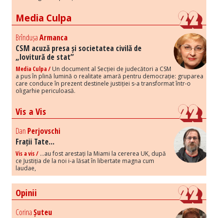
Media Culpa
Brîndușa
Armanca
CSM acuză presa și societatea civilă de
„lovitură de stat”
Media Culpa /
Un document al Secției de judecători a CSM
a pus în plină lumină o realitate amară pentru democrație: gruparea
care conduce în prezent destinele justiției s-a transformat într-o
oligarhie periculoasă.
Vis a Vis
Dan
Perjovschi
Frații Tate...
Vis a vis /
...au fost arestați la Miami la cererea UK, după
ce Justiția de la noi i-a lăsat în libertate magna cum
laudae,
Opinii
Corina
Șuteu