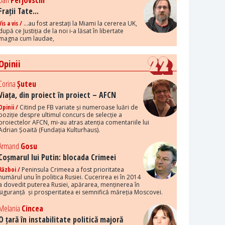
Dan
Perjovschi
Frații Tate...
Vis a vis /
...au fost arestați la Miami la cererea UK,
după ce Justiția de la noi i-a lăsat în libertate
magna cum laudae,
Opinii
Corina
Șuteu
Viața, din proiect în proiect – AFCN
Opinii /
Citind pe FB variate și numeroase luări de
poziție despre ultimul concurs de selecție a
proiectelor AFCN, mi-au atras atenția comentariile lui
Adrian Șoaită (Fundația Kulturhaus).
Armand
Gosu
Coșmarul lui Putin: blocada Crimeei
Război /
Peninsula Crimeea a fost prioritatea
numărul unu în politica Rusiei. Cucerirea ei în 2014
a dovedit puterea Rusiei, apărarea, menținerea în
siguranță și prosperitatea ei semnifică măreția Moscovei.
Melania
Cincea
O țară în instabilitate politică majoră