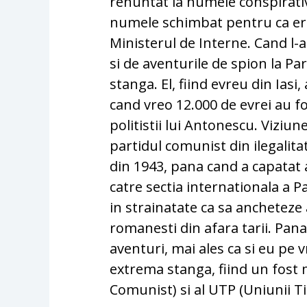
renuntat la numele conspirati
numele schimbat pentru ca era 
Ministerul de Interne. Cand l-
si de aventurile de spion la Pari
stanga. El, fiind evreu din Iasi
cand vreo 12.000 de evrei au 
politistii lui Antonescu. Viziu
partidul comunist din ilegalita
din 1943, pana cand a capatat a
catre sectia internationala a 
in strainatate ca sa ancheteze 
romanesti din afara tarii. Pana
aventuri, mai ales ca si eu p
extrema stanga, fiind un fost
Comunist) si al UTP (Uniunii Ti