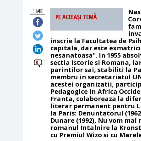
SHARE
Nasc
PE ACEEAȘI TEMĂ
Cor
fami
inv
inscrie la Facultatea de Psi
capitala, dar este exmatricu
nesanatoasa". In 1955 absol
sectia Istorie si Romana, iar
0
parintilor sai, stabiliti la 
membru in secretariatul UNE
acestei organizatii, partici
Pedagogice in Africa Occiden
Franta, colaboreaza la difer
literar permanent pentru L
la Paris: Denuntatorul (1962
Dunare (1992), Nu vom mai m
romanul Intalnire la Kronsta
cu Premiul Wizo si cu Marel