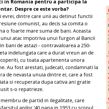
i in Romania pentru a participa la
ntar. Despre ce este vorba?
 evrei, dintre care unii au detinut functii
resiune comunist, au decis sa comita o
ina o foarte mare suma de bani. Aceasta
unui atac impotriva unui furgon al Bancii
 in bani de astazi - contravaloarea a 250-
heta indelungata care a durat vreun an de
escoperiti, cu toata apartenenta unora
ne. Au fost arestati, judecati, condamnati la
ara de nevasta unuia dintre ei, care a fost
ata si recuperata dupa cativa ani gratie
usit s-o repatrieze.
i membru de partid in ilegalitate, care
 sfarsitul anilor ‘40 pana in 1953 cu scopul