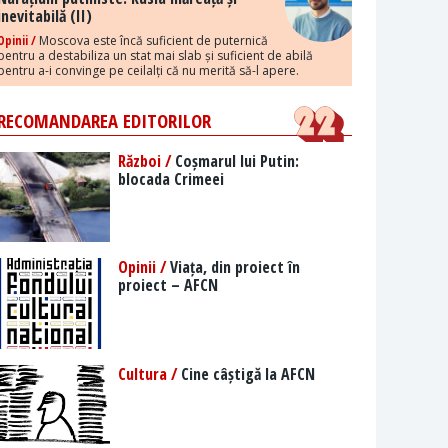
inevitabilă (II)
Opinii /
Moscova este încă suficient de puternică
pentru a destabiliza un stat mai slab și suficient de abilă
pentru a-i convinge pe ceilalți că nu merită să-l apere.
RECOMANDAREA EDITORILOR
Război /
Coșmarul lui Putin:
blocada Crimeei
Opinii /
Viața, din proiect în
proiect – AFCN
Cultura /
Cine câștigă la AFCN