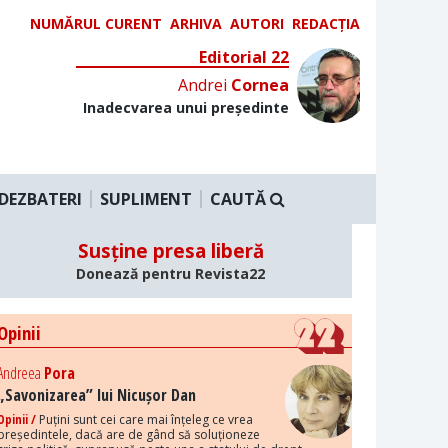
NUMĂRUL CURENT
ARHIVA
AUTORI
REDACȚIA
Editorial 22
Andrei
Cornea
Inadecvarea unui președinte
DEZBATERI
SUPLIMENT
CAUTĂ
Susține presa liberă
Donează pentru Revista22
Opinii
Andreea
Pora
„Savonizarea” lui Nicușor Dan
Opinii /
Puțini sunt cei care mai înțeleg ce vrea
președintele, dacă are de gând să soluționeze