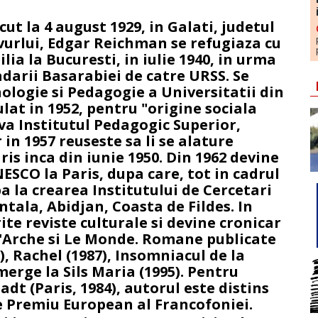
ut la 4 august 1929, in Galati, judetul
vurlui, Edgar Reichman se refugiaza cu
lia la Bucuresti, in iulie 1940, in urma
adarii Basarabiei de catre URSS. Se
hologie si Pedagogie a Universitatii din
lat in 1952, pentru "origine sociala
va Institutul Pedagogic Superior,
 in 1957 reuseste sa li se alature
Paris inca din iunie 1950. Din 1962 devine
SCO la Paris, dupa care, tot in cadrul
pa la crearea Institutului de Cercetari
tala, Abidjan, Coasta de Fildes. In
ite reviste culturale si devine cronicar
'Arche si Le Monde. Romane publicate
), Rachel (1987), Insomniacul de la
erge la Sils Maria (1995). Pentru
dt (Paris, 1984), autorul este distins
e Premiu European al Francofoniei.