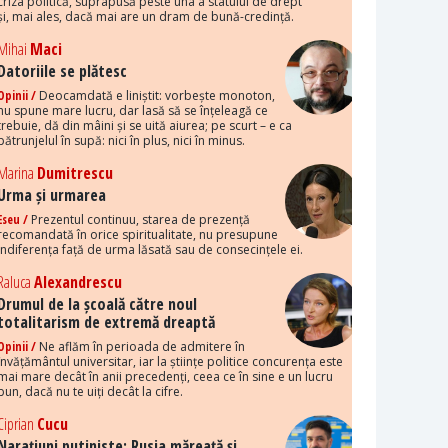
criza politică, suprapusă peste una a statului de drept
și, mai ales, dacă mai are un dram de bună-credință.
Mihai
Maci
Datoriile se plătesc
Opinii /
Deocamdată e liniștit: vorbește monoton,
nu spune mare lucru, dar lasă să se înțeleagă ce
trebuie, dă din mâini și se uită aiurea; pe scurt – e ca
pătrunjelul în supă: nici în plus, nici în minus.
Marina
Dumitrescu
Urma și urmarea
Eseu /
Prezentul continuu, starea de prezență
recomandată în orice spiritualitate, nu presupune
indiferența față de urma lăsată sau de consecințele ei.
Raluca
Alexandrescu
Drumul de la școală către noul
totalitarism de extremă dreaptă
Opinii /
Ne aflăm în perioada de admitere în
învățământul universitar, iar la științe politice concurența este
mai mare decât în anii precedenți, ceea ce în sine e un lucru
bun, dacă nu te uiți decât la cifre.
Ciprian
Cucu
Narațiuni putiniste: Rusia măreață și