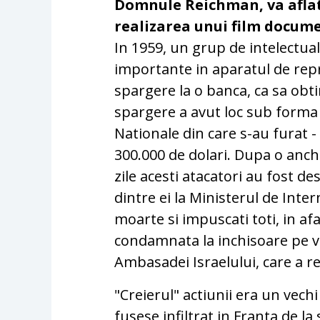
Domnule Reichman, va aflat
realizarea unui film docume
In 1959, un grup de intelectuali
importante in aparatul de rep
spargere la o banca, ca sa obt
spargere a avut loc sub forma 
Nationale din care s-au furat -
300.000 de dolari. Dupa o anc
zile acesti atacatori au fost d
dintre ei la Ministerul de Inter
moarte si impuscati toti, in af
condamnata la inchisoare pe vi
Ambasadei Israelului, care a re
"Creierul" actiunii era un vech
fusese infiltrat in Franta de la