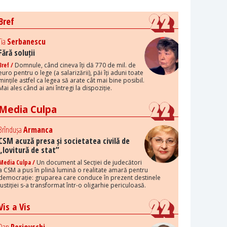
Bref
Tia
Serbanescu
Fără soluții
Bref /
Domnule, când cineva îți dă 770 de mil. de
euro pentru o lege (a salarizării), păi îți aduni toate
mințile astfel ca legea să arate cât mai bine posibil.
Mai ales când ai ani întregi la dispoziție.
Media Culpa
Brîndușa
Armanca
CSM acuză presa și societatea civilă de
„lovitură de stat”
Media Culpa /
Un document al Secției de judecători
a CSM a pus în plină lumină o realitate amară pentru
democrație: gruparea care conduce în prezent destinele
justiției s-a transformat într-o oligarhie periculoasă.
Vis a Vis