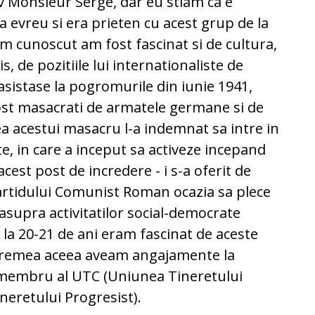
v Monsieur Serge, dar eu stiam ca e
evreu si era prieten cu acest grup de la
am cunoscut am fost fascinat si de cultura,
s, de pozitiile lui internationaliste de
, asistase la pogromurile din iunie 1941,
fost masacrati de armatele germane si de
nea acestui masacru l-a indemnat sa intre in
te, in care a inceput sa activeze incepand
cest post de incredere - i s-a oferit de
Partidului Comunist Roman ocazia sa plece
asupra activitatilor social-democrate
 la 20-21 de ani eram fascinat de aceste
e vremea aceea aveam angajamente la
 membru al UTC (Uniunea Tineretului
neretului Progresist).