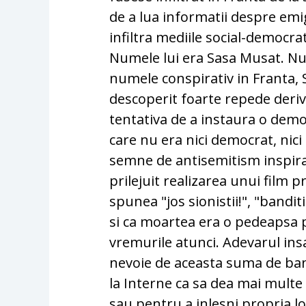
de a lua informatii despre emi
infiltra mediile social-democra
Numele lui era Sasa Musat. Nu
numele conspirativ in Franta, S
descoperit foarte repede deriv
tentativa de a instaura o demo
care nu era nici democrat, nici
semne de antisemitism inspirat 
prilejuit realizarea unui film p
spunea "jos sionistii!", "band
si ca moartea era o pedeapsa 
vremurile atunci. Adevarul ins
nevoie de aceasta suma de ban
la Interne ca sa dea mai multe
sau pentru a inlesni propria lo