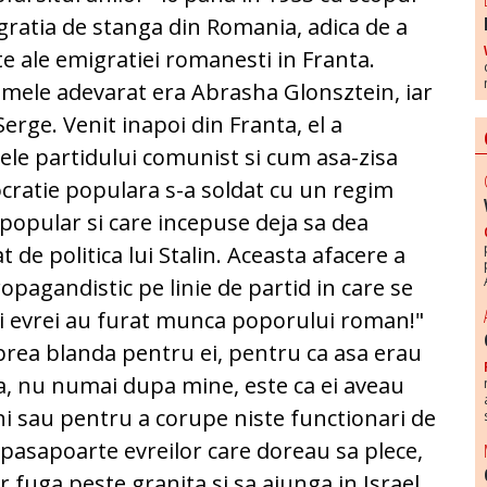
gratia de stanga din Romania, adica de a
te ale emigratiei romanesti in Franta.
mele adevarat era Abrasha Glonsztein, iar
erge. Venit inapoi din Franta, el a
ele partidului comunist si cum asa-zisa
cratie populara s-a soldat cu un regim
 popular si care incepuse deja sa dea
de politica lui Stalin. Aceasta afacere a
ropagandistic pe linie de partid in care se
itii evrei au furat munca poporului roman!"
prea blanda pentru ei, pentru ca asa erau
a, nu numai dupa mine, este ca ei aveau
i sau pentru a corupe niste functionari de
 pasapoarte evreilor care doreau sa plece,
r fuga peste granita si sa ajunga in Israel.