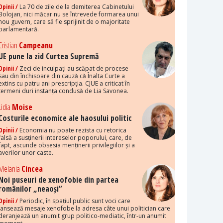
Opinii /
La 70 de zile de la demiterea Cabinetului
Bolojan, nici măcar nu se întrevede formarea unui
nou guvern, care să fie sprijinit de o majoritate
parlamentară.
Cristian
Campeanu
UE pune la zid Curtea Supremă
Opinii /
Zeci de inculpați au scăpat de procese
sau din închisoare din cauză că Înalta Curte a
extins cu patru ani prescripția. CJUE a criticat în
termeni duri instanța condusă de Lia Savonea.
Lidia
Moise
Costurile economice ale haosului politic
Opinii /
Economia nu poate rezista cu retorica
falsă a susținerii intereselor poporului, care, de
fapt, ascunde obsesia menținerii privilegiilor și a
averilor unor caste.
Melania
Cincea
Noi puseuri de xenofobie din partea
românilor „neaoși”
Opinii /
Periodic, în spațiul public sunt voci care
lansează mesaje xenofobe la adresa câte unui politician care
deranjează un anumit grup politico-mediatic, într-un anumit