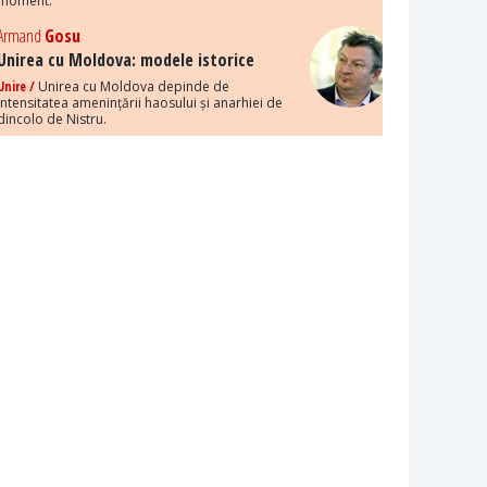
moment.
Armand
Gosu
Unirea cu Moldova: modele istorice
Unire /
Unirea cu Moldova depinde de
intensitatea amenințării haosului și anarhiei de
dincolo de Nistru.