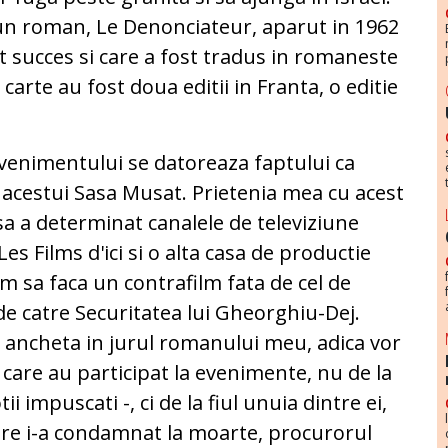
 un roman, Le Denonciateur, aparut in 1962
lt succes si care a fost tradus in romaneste
carte au fost doua editii in Franta, o editie
venimentului se datoreaza faptului ca
 acestui Sasa Musat. Prietenia mea cu acest
sa a determinat canalele de televiziune
es Films d'ici si o alta casa de productie
m sa faca un contrafilm fata de cel de
e catre Securitatea lui Gheorghiu-Dej.
 o ancheta in jurul romanului meu, adica vor
i care au participat la evenimente, nu de la
tii impuscati -, ci de la fiul unuia dintre ei,
care i-a condamnat la moarte, procurorul