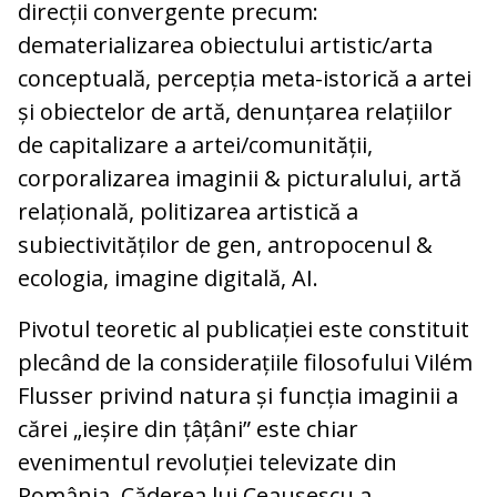
direcții convergente precum:
dematerializarea obiectului artistic/arta
conceptuală, percepția meta-istorică a artei
și obiectelor de artă, denunțarea relațiilor
de capitalizare a artei/comunității,
corporalizarea imaginii & picturalului, artă
relațională, politizarea artistică a
subiectivităților de gen, antropocenul &
ecologia, imagine digitală, AI.
Pivotul teoretic al publicației este constituit
plecând de la considerațiile filosofului Vilém
Flusser privind natura și funcția imaginii a
cărei „ieșire din țâțâni” este chiar
evenimentul revoluției televizate din
România. Căderea lui Ceaușescu a