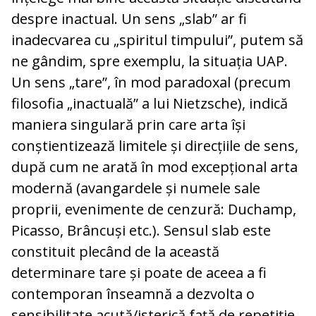
despre inactual. Un sens „slab” ar fi
inadecvarea cu „spiritul timpului”, putem să
ne gândim, spre exemplu, la situația UAP.
Un sens „tare”, în mod paradoxal (precum
filosofia „inactuală” a lui Nietzsche), indică
maniera singulară prin care arta își
conștientizează limitele și direcțiile de sens,
după cum ne arată în mod excepțional arta
modernă (avangardele și numele sale
proprii, evenimente de cenzură: Duchamp,
Picasso, Brâncuși etc.). Sensul slab este
constituit plecând de la această
determinare tare și poate de aceea a fi
contemporan înseamnă a dezvolta o
sensibilitate acută/isterică față de repetiție,