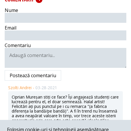
Nume
Email
Comentariu
Postează comentariu
Szolti Andrei -
03-28-2021
Ciprian Mureșan stiți ce face? Își angajează studenți care
lucrează pentru el, el doar semnează. Halal artist!
Felicitări ați pus punctul pe i cu remarca "(a fabrica
diferența la bandă/pe bandă)". A fi în trend nu înseamnă
a avea neapărat valoare în timp, vor trece aceste isterii
conceptuale prin care arta este aservită ideologiilor
politice. Deși acești artișți neagă arta capitalistă, "
Folosim cookie-uri și tehnologii asemănătoare
(muzeele, bienalele, publicațiile, galeriile, piața de artă)"