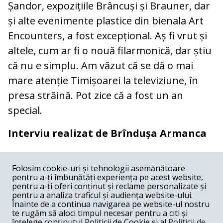
Șandor, expozițiile Brâncuși și Brauner, dar
și alte evenimente plastice din bienala Art
Encounters, a fost excepțional. Aș fi vrut și
altele, cum ar fi o nouă filarmonică, dar știu
că nu e simplu. Am văzut că se dă o mai
mare atenție Timișoarei la televiziune, în
presa străină. Pot zice că a fost un an
special.
Interviu realizat de Brîndușa Armanca
COMENTARII
0
Folosim cookie-uri și tehnologii asemănătoare
pentru a-ți îmbunătăți experiența pe acest website,
Nume
pentru a-ți oferi conținut și reclame personalizate și
pentru a analiza traficul și audiența website-ului.
Înainte de a continua navigarea pe website-ul nostru
Email
te rugăm să aloci timpul necesar pentru a citi și
înțelege conținutul Politicii de Cookie și al
Politicii de