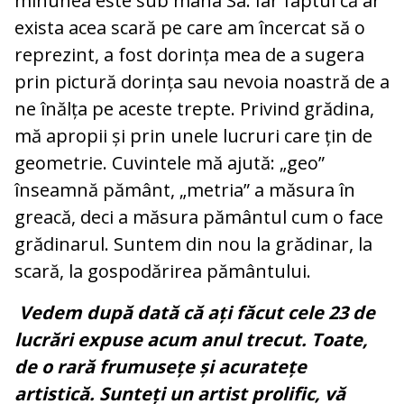
minunea este sub mâna Sa. Iar faptul că ar
exista acea scară pe care am încercat să o
reprezint, a fost dorința mea de a sugera
prin pictură dorința sau nevoia noastră de a
ne înălța pe aceste trepte. Privind grădina,
mă apropii și prin unele lucruri care țin de
geometrie. Cuvintele mă ajută: „geo”
înseamnă pământ, „metria” a măsura în
greacă, deci a măsura pământul cum o face
grădinarul. Suntem din nou la grădinar, la
scară, la gospodărirea pământului.
Vedem după dată că ați făcut cele 23 de
lucrări expuse acum anul trecut. Toate,
de o rară frumusețe și acuratețe
artistică. Sunteți un artist prolific, vă