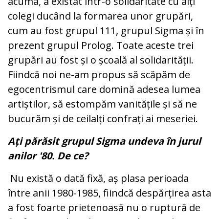
acuma, a existat într-o solidaritate cu alți
colegi ducând la formarea unor grupări,
cum au fost grupul 111, grupul Sigma și în
prezent grupul Prolog. Toate aceste trei
grupări au fost și o școală al solidarității.
Fiindcă noi ne-am propus să scăpăm de
egocentrismul care domină adesea lumea
artiștilor, să estompăm vanitățile și să ne
bucurăm și de ceilalți confrați ai meseriei.
Ați părăsit grupul Sigma undeva în jurul
anilor '80. De ce?
Nu există o dată fixă, aș plasa perioada
între anii 1980-1985, fiindcă despărțirea asta
a fost foarte prietenoasă nu o ruptură de