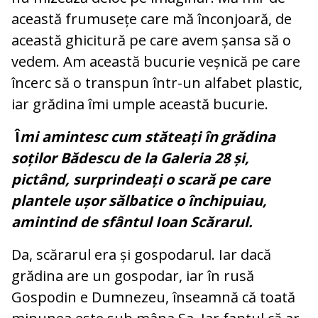
această frumusețe care mă înconjoară, de
această ghicitură pe care avem șansa să o
vedem. Am această bucurie veșnică pe care
încerc să o transpun într-un alfabet plastic,
iar grădina îmi umple această bucurie.
Î
mi amintesc cum stăteați în grădina
soților Bădescu de la Galeria 28 și,
pictând, surprindeați o scară pe care
plantele ușor sălbatice o închipuiau,
amintind de sfântul Ioan Scărarul.
Da, scărarul era și gospodarul. Iar dacă
grădina are un gospodar, iar în rusă
Gospodin e Dumnezeu, înseamnă că toată