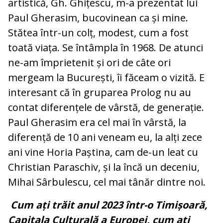
artistică, Gh. Ghițescu, m-a prezentat lui
Paul Gherasim, bucovinean ca și mine.
Stătea într-un colț, modest, cum a fost
toată viața. Se întâmpla în 1968. De atunci
ne-am împrietenit și ori de câte ori
mergeam la București, îi făceam o vizită. E
interesant că în gruparea Prolog nu au
contat diferențele de vârstă, de generație.
Paul Gherasim era cel mai în vârstă, la
diferență de 10 ani veneam eu, la alți zece
ani vine Horia Paștina, cam de-un leat cu
Christian Paraschiv, și la încă un deceniu,
Mihai Sârbulescu, cel mai tânăr dintre noi.
Cum ați trăit anul 2023 într-o Timișoară,
Capitala Culturală a Europei, cum ați