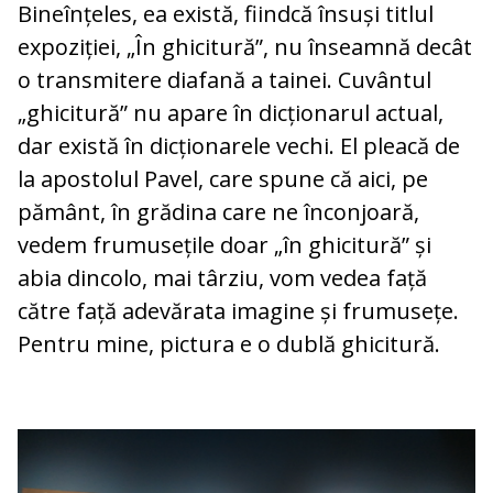
Bineînțeles, ea există, fiindcă însuși titlul
expoziției, „În ghicitură”, nu înseamnă decât
o transmitere diafană a tainei. Cuvântul
„ghicitură” nu apare în dicționarul actual,
dar există în dicționarele vechi. El pleacă de
la apostolul Pavel, care spune că aici, pe
pământ, în grădina care ne înconjoară,
vedem frumusețile doar „în ghicitură” și
abia dincolo, mai târziu, vom vedea față
către față adevărata imagine și frumusețe.
Pentru mine, pictura e o dublă ghicitură.