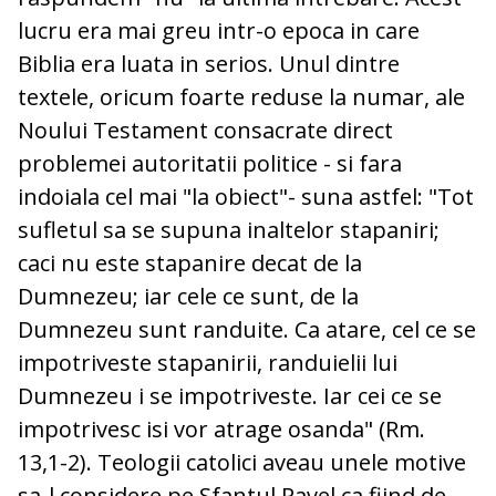
lucru era mai greu intr-o epoca in care
Biblia era luata in serios. Unul dintre
textele, oricum foarte reduse la numar, ale
Noului Testament consacrate direct
problemei autoritatii politice - si fara
indoiala cel mai "la obiect"- suna astfel: "Tot
sufletul sa se supuna inaltelor stapaniri;
caci nu este stapanire decat de la
Dumnezeu; iar cele ce sunt, de la
Dumnezeu sunt randuite. Ca atare, cel ce se
impotriveste stapanirii, randuielii lui
Dumnezeu i se impotriveste. Iar cei ce se
impotrivesc isi vor atrage osanda" (Rm.
13,1-2). Teologii catolici aveau unele motive
sa-l considere pe Sfantul Pavel ca fiind de