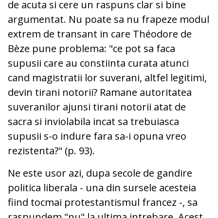
de acuta si cere un raspuns clar si bine
argumentat. Nu poate sa nu frapeze modul
extrem de transant in care Théodore de
Bèze pune problema: "ce pot sa faca
supusii care au constiinta curata atunci
cand magistratii lor suverani, altfel legitimi,
devin tirani notorii? Ramane autoritatea
suveranilor ajunsi tirani notorii atat de
sacra si inviolabila incat sa trebuiasca
supusii s-o indure fara sa-i opuna vreo
rezistenta?" (p. 93).
Ne este usor azi, dupa secole de gandire
politica liberala - una din sursele acesteia
fiind tocmai protestantismul francez -, sa
raspundem "nu" la ultima intrebare. Acest