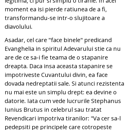
legitima, ci pur si simplu o tiranie. In acel
moment ea isi pierde ratiunea de a fi,
transformandu-se intr-o slujitoare a
diavolului.
Asadar, cel care "face binele" predicand
Evanghelia in spiritul Adevarului stie ca nu
are de ce sa-i fie teama de o stapanire
dreapta. Daca insa aceasta stapanire se
impotriveste Cuvantului divin, ea face
dovada nedreptatii sale. Si atunci rezistenta
nu mai este un simplu drept: ea devine o
datorie. Iata cum vede lucrurile Stephanus
Iunius Brutus in celebrul sau tratat
Revendicari impotriva tiranilor: "Va cer sa-l
pedepsiti pe principele care cotropeste