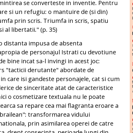
intirea se converteste in inventie. Pentru
vare si un refugiu: o mantuire de (si din)
iumfa prin scris. Triumfa in scris, spatiu
 al libertatii." (p. 35)
a o distanta impusa de absenta
propia de personajul Istrati cu devotiune
e bine incat sa-l invingi in acest joc:
rs "tacticii derutante" abordate de
in care isi gandeste personajele, cat si cum
erice de sinceritate atat de caracteristice
nici o cosmetizare textuala nu le poate
earca sa repare cea mai flagranta eroare a
"brailean": transformarea vidului
mationala, prin asimilarea operei de catre
ara, drept consecinta, perioade lungi din