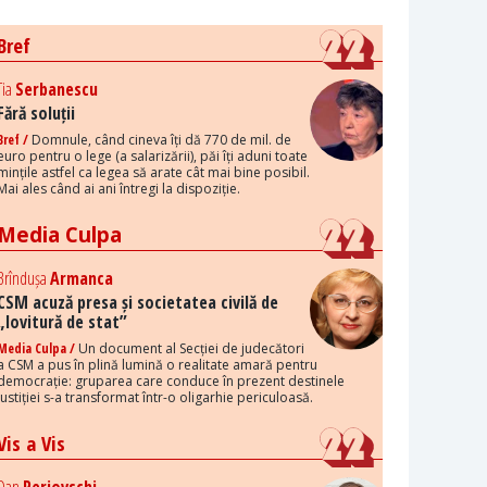
Bref
Tia
Serbanescu
Fără soluții
Bref /
Domnule, când cineva îți dă 770 de mil. de
euro pentru o lege (a salarizării), păi îți aduni toate
mințile astfel ca legea să arate cât mai bine posibil.
Mai ales când ai ani întregi la dispoziție.
Media Culpa
Brîndușa
Armanca
CSM acuză presa și societatea civilă de
„lovitură de stat”
Media Culpa /
Un document al Secției de judecători
a CSM a pus în plină lumină o realitate amară pentru
democrație: gruparea care conduce în prezent destinele
justiției s-a transformat într-o oligarhie periculoasă.
Vis a Vis