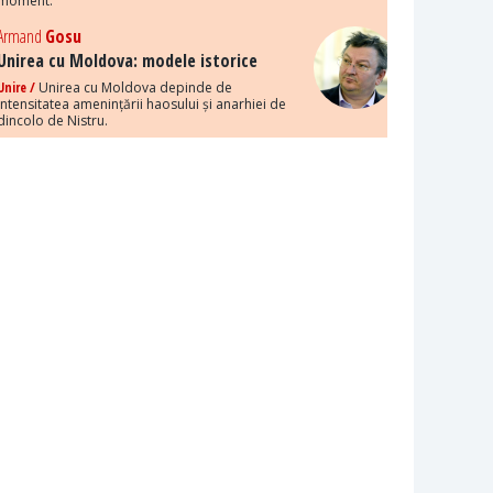
moment.
Armand
Gosu
Unirea cu Moldova: modele istorice
Unire /
Unirea cu Moldova depinde de
intensitatea amenințării haosului și anarhiei de
dincolo de Nistru.