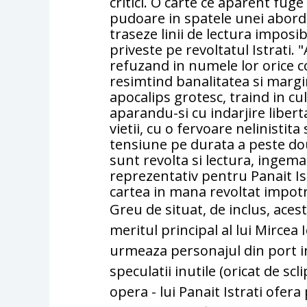
critici. O carte ce aparent fuge
pudoare in spatele unei abordar
traseze linii de lectura imposib
priveste pe revoltatul Istrati. "
refuzand in numele lor orice 
resimtind banalitatea si margin
apocalips grotesc, traind in cultu
aparandu-si cu indarjire libert
vietii, cu o fervoare nelinistita
tensiune pe durata a peste dou
sunt revolta si lectura, ingem
reprezentativ pentru Panait Ist
cartea in mana revoltat impotri
Greu de situat, de inclus, acest 
meritul principal al lui Mircea 
urmeaza personajul din port in
speculatii inutile (oricat de scli
opera - lui Panait Istrati ofera