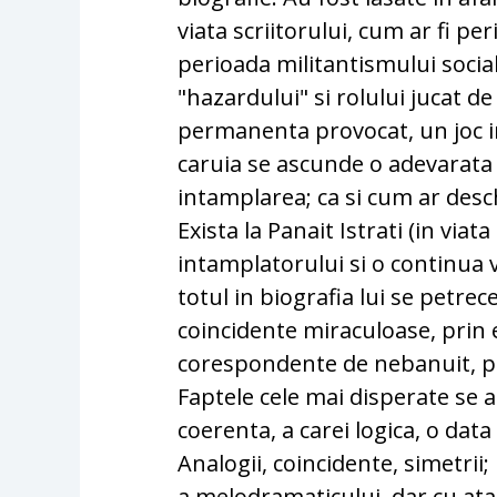
viata scriitorului, cum ar fi per
perioada militantismului social
"hazardului" si rolului jucat de 
permanenta provocat, un joc in
caruia se ascunde o adevarata i
intamplarea; ca si cum ar desch
Exista la Panait Istrati (in viata
intamplatorului si o continua
totul in biografia lui se petrec
coincidente miraculoase, prin 
corespondente de nebanuit, pri
Faptele cele mai disperate se a
coerenta, a carei logica, o dat
Analogii, coincidente, simetrii; 
a melodramaticului, dar cu atat