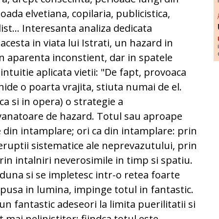
ioada elvetiana, copilaria, publicistica,
ist... Interesanta analiza dedicata
acesta in viata lui Istrati, un hazard in
 aparenta inconstient, dar in spatele
ntuitie aplicata vietii: "De fapt, provoaca
ide o poarta vrajita, stiuta numai de el.
 ca si in opera) o strategie a
 vanatoare de hazard. Totul sau aproape
e din intamplare; ori ca din intamplare: prin
eruptii sistematice ale neprevazutului, prin
n intalniri neverosimile in timp si spatiu.
duna si se impletesc intr-o retea foarte
a pusa in lumina, impinge totul in fantastic.
un fantastic adeseori la limita puerilitatii si
 mai nelinistitor: fiindca totul este