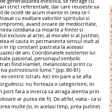
 de generalizarea eseistica, se retrage cu
i strict referentiale, dar care reuseste sa
il de ocolit de acum inainte in ceea ce-l
Atasat cu exaltare valorilor spiritului si
compromis, avand oroare de mediocritate,
irea cotidiana ca moarte a fiintei si
l exclusiv al artei, al moralei si al justitiei,
atea el cauta in permanenta sensul inalt al
 si in tip constant pastrata la aceeasi
azeci de ani. Coordonatele existentei lui
anate pasional, personajul simbolic
rati fiind Hamlet, melancolicul print cu
va putreziciunii lumii." (pp. 80-81)
ex-centric Istrati. Aici imi pare a se afla
Iorgulescu: nu forteaza o categorisire, isi
 port fara a incerca sa atraga atentia prin
pitoare ar putea ele fi). De altfel, viata - ca si
 prea multe (si, in acelasi timp, prea putine)