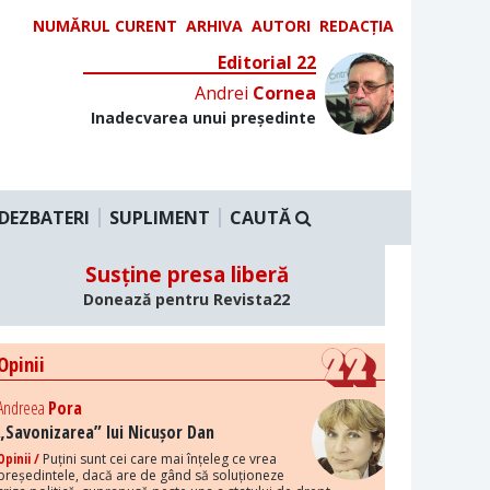
NUMĂRUL CURENT
ARHIVA
AUTORI
REDACȚIA
Editorial 22
Andrei
Cornea
Inadecvarea unui președinte
DEZBATERI
SUPLIMENT
CAUTĂ
Susține presa liberă
Donează pentru Revista22
Opinii
Andreea
Pora
„Savonizarea” lui Nicușor Dan
Opinii /
Puțini sunt cei care mai înțeleg ce vrea
președintele, dacă are de gând să soluționeze