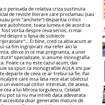
 o perioada de relativa criza sustinuta
ficial de reviste literare care proclamau (sau
nuau prin "anchete") disparitia criticii
rare autohtone, toata lumea e de acord ca
 fost vorba despre ceva serios, ci mai
nd despre o lipsa de subiecte
rijoratoare"... Ei bine, cred ca abia acum ar
ui sa fim ingrijorati: ma refer aici la
nta, din ce in ce mai pregnanta, a unei
titutii" specializate, si anume monografia
ica. Poate ca nu este cazul acum, dar
uie sa spun ca monografiile AULA imi par
te departe de ceea ce ar trebui sa fie. Par
ncalzire care insa lasa rece atat obiectul
si un eventual cititor interesat. De aceea,
e cea a lui Mircea Iorgulescu, Celalalt
), nu pot sa nu ma intreb daca adevarata
 accesibila doar generatiei mature de