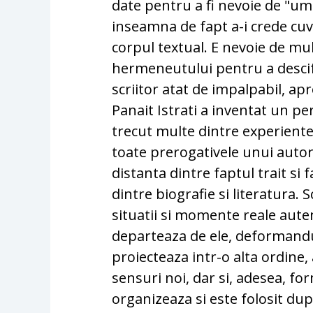
date pentru a fi nevoie de "ump
inseamna de fapt a-i crede cuvi
corpul textual. E nevoie de mul
hermeneutului pentru a descifra
scriitor atat de impalpabil, ap
Panait Istrati a inventat un pe
trecut multe dintre experientele
toate prerogativele unui auto
distanta dintre faptul trait si f
dintre biografie si literatura. 
situatii si momente reale autenti
departeaza de ele, deformandu-l
proiecteaza intr-o alta ordin
sensuri noi, dar si, adesea, fo
organizeaza si este folosit dup