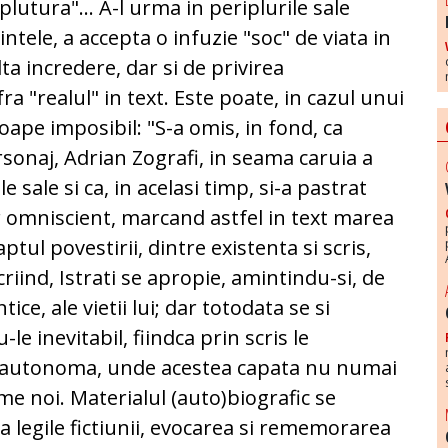
lutura"... A-l urma in periplurile sale
ntele, a accepta o infuzie "soc" de viata in
ta incredere, dar si de privirea
 "realul" in text. Este poate, in cazul unui
roape imposibil: "S-a omis, in fond, ca
rsonaj, Adrian Zografi, in seama caruia a
 sale si ca, in acelasi timp, si-a pastrat
r omniscient, marcand astfel in text marea
aptul povestirii, dintre existenta si scris,
Scriind, Istrati se apropie, amintindu-si, de
ce, ale vietii lui; dar totodata se si
e inevitabil, fiindca prin scris le
e, autonoma, unde acestea capata nu numai
rme noi. Materialul (auto)biografic se
a legile fictiunii, evocarea si rememorarea