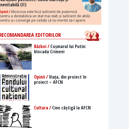
inevitabilă (II)
Opinii /
Moscova este încă suficient de puternică
pentru a destabiliza un stat mai slab și suficient de abilă
pentru a-i convinge pe ceilalți că nu merită să-l apere.
RECOMANDAREA EDITORILOR
Război /
Coșmarul lui Putin:
blocada Crimeei
Opinii /
Viața, din proiect în
proiect – AFCN
Cultura /
Cine câștigă la AFCN