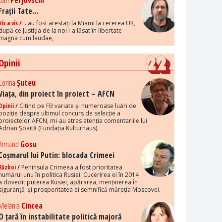
Dan
Perjovschi
Frații Tate...
Vis a vis /
...au fost arestați la Miami la cererea UK,
după ce Justiția de la noi i-a lăsat în libertate
magna cum laudae,
Opinii
Corina
Șuteu
Viața, din proiect în proiect – AFCN
Opinii /
Citind pe FB variate și numeroase luări de
poziție despre ultimul concurs de selecție a
proiectelor AFCN, mi-au atras atenția comentariile lui
Adrian Șoaită (Fundația Kulturhaus).
Armand
Gosu
Coșmarul lui Putin: blocada Crimeei
Război /
Peninsula Crimeea a fost prioritatea
numărul unu în politica Rusiei. Cucerirea ei în 2014
a dovedit puterea Rusiei, apărarea, menținerea în
siguranță și prosperitatea ei semnifică măreția Moscovei.
Melania
Cincea
O țară în instabilitate politică majoră