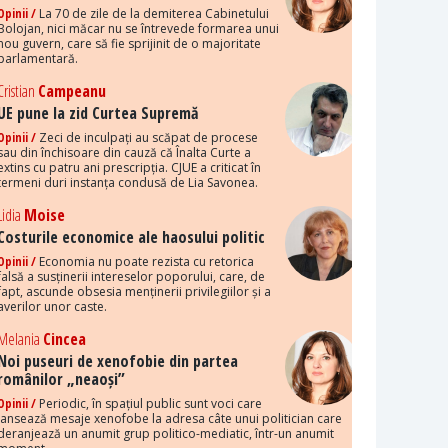
Opinii /
La 70 de zile de la demiterea Cabinetului
Bolojan, nici măcar nu se întrevede formarea unui
nou guvern, care să fie sprijinit de o majoritate
parlamentară.
Cristian
Campeanu
UE pune la zid Curtea Supremă
Opinii /
Zeci de inculpați au scăpat de procese
sau din închisoare din cauză că Înalta Curte a
extins cu patru ani prescripția. CJUE a criticat în
termeni duri instanța condusă de Lia Savonea.
Lidia
Moise
Costurile economice ale haosului politic
Opinii /
Economia nu poate rezista cu retorica
falsă a susținerii intereselor poporului, care, de
fapt, ascunde obsesia menținerii privilegiilor și a
averilor unor caste.
Melania
Cincea
Noi puseuri de xenofobie din partea
românilor „neaoși”
Opinii /
Periodic, în spațiul public sunt voci care
lansează mesaje xenofobe la adresa câte unui politician care
deranjează un anumit grup politico-mediatic, într-un anumit