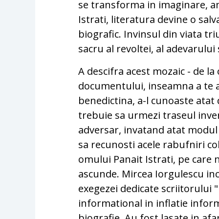
se transforma in imaginare, am
Istrati, literatura devine o sal
biografic. Invinsul din viata tr
sacru al revoltei, al adevarului si
A descifra acest mozaic - de l
documentului, inseamna a te a
benedictina, a-l cunoaste atat d
trebuie sa urmezi traseul inve
adversar, invatand atat modul 
sa recunosti acele rabufniri col
omului Panait Istrati, pe care 
ascunde. Mircea Iorgulescu inc
exegezei dedicate scriitorului 
informational in inflatie infor
biografie. Au fost lasate in af