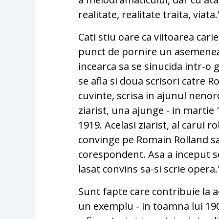
realitate, realitate traita, viata.
Cati stiu oare ca viitoarea carie
punct de pornire un asemenea 
incearca sa se sinucida intr-o g
se afla si doua scrisori catre R
cuvinte, scrisa in ajunul nenor
ziarist, una ajunge - in martie 
1919. Acelasi ziarist, al carui r
convinge pe Romain Rolland s
corespondent. Asa a inceput sc
lasat convins sa-si scrie opera."
Sunt fapte care contribuie la ac
un exemplu - in toamna lui 1909