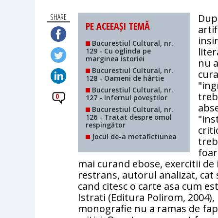
SHARE
Dupa
PE ACEEAȘI TEMĂ
arti
insi
Bucurestiul Cultural, nr.
lite
129 - Cu oglinda pe
marginea istoriei
nu a
Bucurestiul Cultural, nr.
cura
128 - Oameni de hârtie
"ing
Bucurestiul Cultural, nr.
treb
0
127 - Infernul poveştilor
abse
Bucurestiul Cultural, nr.
126 - Tratat despre omul
"ins
respingător
crit
Jocul de-a metafictiunea
treb
foar
mai curand ebose, exercitii de i
restrans, autorul analizat, cat 
cand citesc o carte asa cum est
Istrati (Editura Polirom, 2004
monografie nu a ramas de fapt