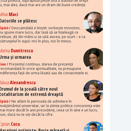
criza politică, suprapusă peste una a statului de drept
și, mai ales, dacă mai are un dram de bună-credință.
Mihai
Maci
Datoriile se plătesc
Opinii /
Deocamdată e liniștit: vorbește monoton,
nu spune mare lucru, dar lasă să se înțeleagă ce
trebuie, dă din mâini și se uită aiurea; pe scurt – e ca
pătrunjelul în supă: nici în plus, nici în minus.
Marina
Dumitrescu
Urma și urmarea
Eseu /
Prezentul continuu, starea de prezență
recomandată în orice spiritualitate, nu presupune
indiferența față de urma lăsată sau de consecințele ei.
Raluca
Alexandrescu
Drumul de la școală către noul
totalitarism de extremă dreaptă
Opinii /
Ne aflăm în perioada de admitere în
învățământul universitar, iar la științe politice concurența este
mai mare decât în anii precedenți, ceea ce în sine e un lucru
bun, dacă nu te uiți decât la cifre.
Ciprian
Cucu
Narațiuni putiniste: Rusia măreață și