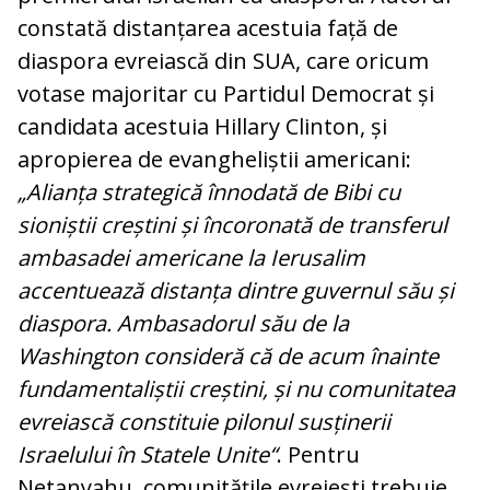
constată distanțarea acestuia față de
diaspora evreiască din SUA, care oricum
votase majoritar cu Partidul Democrat și
candidata acestuia Hillary Clinton, și
apropierea de evangheliștii americani:
„Alianța strategică înnodată de Bibi cu
sioniștii creștini și încoronată de transferul
ambasadei americane la Ierusalim
accentuează distanța dintre guvernul său și
diaspora. Ambasadorul său de la
Washington consideră că de acum înainte
fundamentaliștii creștini, și nu comunitatea
evreiască constituie pilonul susținerii
Israelului în Statele Unite“
. Pentru
Netanyahu, comunitățile evreiești trebuie