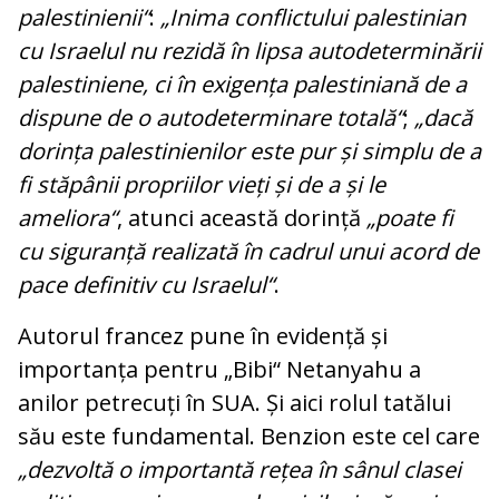
palestinienii“
:
„Inima conflictului palestinian
cu Israelul nu rezidă în lipsa autodeterminării
palestiniene, ci în exigența palestiniană de a
dispune de o autodeterminare totală“
;
„dacă
dorința palestinienilor este pur și simplu de a
fi stăpânii propriilor vieți și de a și le
ameliora“
, atunci această dorință
„poate fi
cu siguranță realizată în cadrul unui acord de
pace definitiv cu Israelul“
.
Autorul francez pune în evidență și
importanța pentru „Bibi“ Netanyahu a
anilor petrecuți în SUA. Și aici rolul tatălui
său este fundamental. Benzion este cel care
„dezvoltă o importantă rețea în sânul clasei