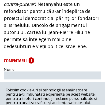
contra-putere“
. Netanyahu este un
refondator pentru că s-ar îndepărta de
proiectul democratic al părinților fondatori
ai Israelului. Dincolo de angajamentul
autorului, cartea lui Jean-Pierre Filiu ne
permite să înțelegem mai bine
dedesubturile vieții politice israeliene.
COMENTARII
1
Nume
Email
Folosim cookie-uri și tehnologii asemănătoare
pentru a-ți îmbunătăți experiența pe acest website,
Comentariu
pentru a-ți oferi conținut și reclame personalizate și
pentru a analiza traficul și audiența website-ului.