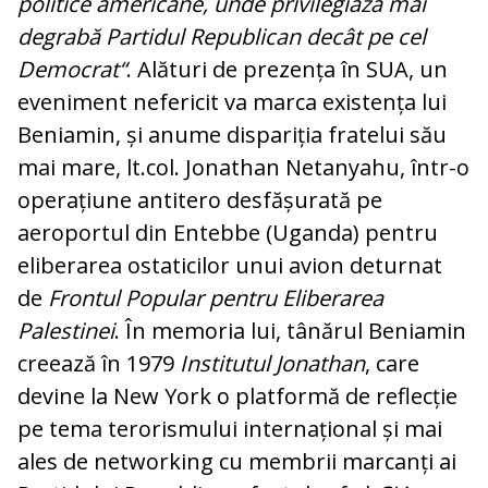
politice americane, unde privilegiază mai
degrabă Partidul Republican decât pe cel
Democrat“
. Alături de prezența în SUA, un
eveniment nefericit va marca existența lui
Beniamin, și anume dispariția fratelui său
mai mare, lt.col. Jonathan Netanyahu, într-o
operațiune antitero desfășurată pe
aeroportul din Entebbe (Uganda) pentru
eliberarea ostaticilor unui avion deturnat
de
Frontul Popular pentru Eliberarea
Palestinei
. În memoria lui, tânărul Beniamin
creează în 1979
Institutul Jonathan
, care
devine la New York o platformă de reflecție
pe tema terorismului internațional și mai
ales de networking cu membrii marcanți ai