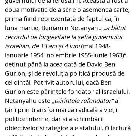
guvernului de la Ierusalim. Aceasta a fost a
doua motivație de a scrie o asemenea carte,
prima fiind reprezentată de faptul că, în
luna martie, Beniamin Netanyahu
„a bătut
recordul de longevitate la șefia guvernului
israelian, de 13 ani și 4 luni
(mai 1948-
ianuarie 1954; noiembrie 1955-iunie 1963)“,
deținut până la acea dată de David Ben
Gurion, și de revoluția politică produsă de
cel dintâi. Potrivit autorului, dacă Ben
Gurion este părintele fondator al Israelului,
Netanyahu este
„părintele refondator“
al
țării prin transformarea radicală a vieții
politice interne, dar și a schimbării
obiectivelor strategice ale statului. O lectură