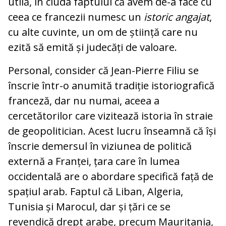
utilă, în ciuda faptului că avem de-a face cu
ceea ce francezii numesc un
istoric angajat
,
cu alte cuvinte, un om de știință care nu
ezită să emită și judecăți de valoare.
Personal, consider că Jean-Pierre Filiu se
înscrie într-o anumită tradiție istoriografică
franceză, dar nu numai, aceea a
cercetătorilor care vizitează istoria în straie
de geopolitician. Acest lucru înseamnă că își
înscrie demersul în viziunea de politică
externă a Franței, țara care în lumea
occidentală are o abordare specifică față de
spațiul arab. Faptul că Liban, Algeria,
Tunisia și Marocul, dar și țări ce se
revendică drept arabe, precum Mauritania,