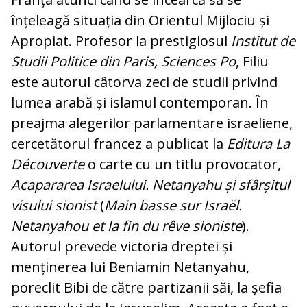
înțeleagă situația din Orientul Mijlociu și
Apropiat. Profesor la prestigiosul
Institut de
Studii Politice din Paris, Sciences Po
, Filiu
este autorul câtorva zeci de studii privind
lumea arabă și islamul contemporan. În
preajma alegerilor parlamentare israeliene,
cercetătorul francez a publicat la
Editura La
Découverte
o carte cu un titlu provocator,
Acapararea Israelului. Netanyahu și sfârșitul
visului sionist
(
Main basse sur Israël.
Netanyahou et la fin du rêve sioniste
).
Autorul prevede victoria dreptei și
menținerea lui Beniamin Netanyahu,
poreclit Bibi de către partizanii săi, la șefia