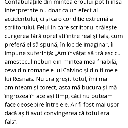
Confabulațiile din mintea eroului pot fi însă
interpretate nu doar ca un efect al
accidentului, ci și ca o condiție extremă a
scriitorului. Felul în care scriitorul trăiește
curgerea fără opreliști între real și fals, cum
preferă el să spună, în loc de imaginar, îi
impune suferință: „Am învățat să trăiesc cu
amestecul nebun din mintea mea friabilă,
ceva din romanele lui Calvino și din filmele
lui Resnais. Nu era greșit totul, îmi mai
aminteam și corect, asta mă bucura și mă
îngrozea în același timp, căci nu puteam
face deosebire între ele. Ar fi fost mai ușor
dacă aș fi avut convingerea că totul era
fals”.