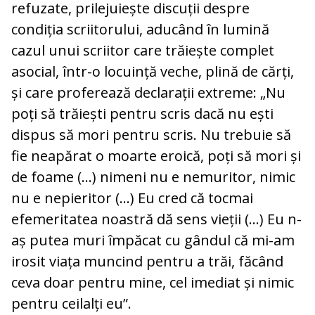
refuzate, prilejuiește discuții despre
condiția scriitorului, aducând în lumină
cazul unui scriitor care trăiește complet
asocial, într-o locuință veche, plină de cărți,
și care proferează declarații extreme: „Nu
poți să trăiești pentru scris dacă nu ești
dispus să mori pentru scris. Nu trebuie să
fie neapărat o moarte eroică, poți să mori și
de foame (…) nimeni nu e nemuritor, nimic
nu e nepieritor (...) Eu cred că tocmai
efemeritatea noastră dă sens vieții (…) Eu n-
aș putea muri împăcat cu gândul că mi-am
irosit viața muncind pentru a trăi, făcând
ceva doar pentru mine, cel imediat și nimic
pentru ceilalți eu”.