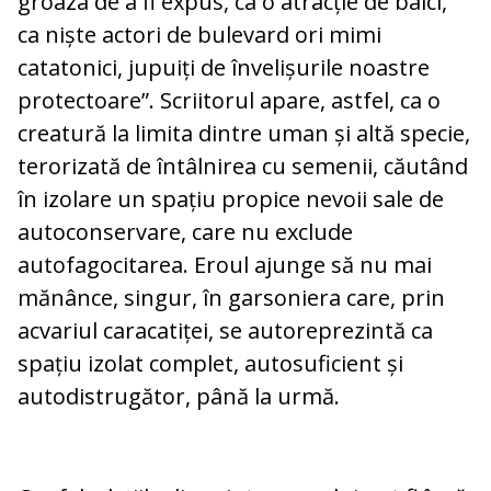
groaza de a fi expus, ca o atracție de bâlci,
ca niște actori de bulevard ori mimi
catatonici, jupuiți de învelișurile noastre
protectoare”. Scriitorul apare, astfel, ca o
creatură la limita dintre uman și altă specie,
terorizată de întâlnirea cu semenii, căutând
în izolare un spațiu propice nevoii sale de
autoconservare, care nu exclude
autofagocitarea. Eroul ajunge să nu mai
mănânce, singur, în garsoniera care, prin
acvariul caracatiței, se autoreprezintă ca
spațiu izolat complet, autosuficient și
autodistrugător, până la urmă.