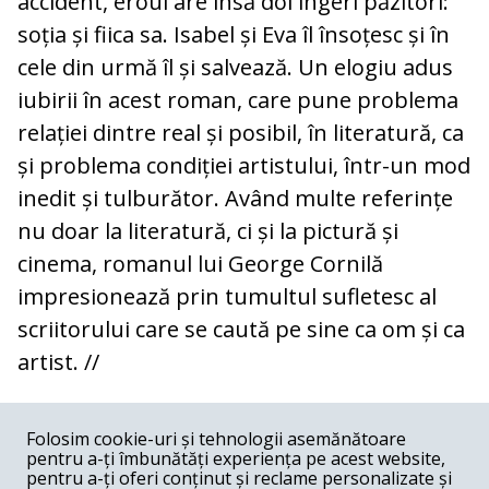
accident, eroul are însă doi îngeri păzitori:
soția și fiica sa. Isabel și Eva îl însoțesc și în
cele din urmă îl și salvează. Un elogiu adus
iubirii în acest roman, care pune problema
relației dintre real și posibil, în literatură, ca
și problema condiției artistului, într-un mod
inedit și tulburător. Având multe referințe
nu doar la literatură, ci și la pictură și
cinema, romanul lui George Cornilă
impresionează prin tumultul sufletesc al
scriitorului care se caută pe sine ca om și ca
artist. //
COMENTARII
0
Folosim cookie-uri și tehnologii asemănătoare
pentru a-ți îmbunătăți experiența pe acest website,
Nume
pentru a-ți oferi conținut și reclame personalizate și