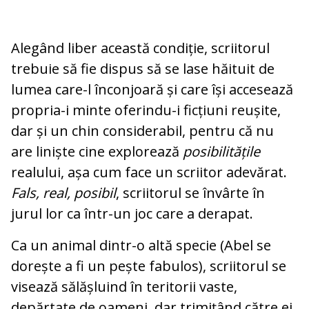
Alegând liber această condiție, scriitorul
trebuie să fie dispus să se lase hăituit de
lumea care-l înconjoară și care își accesează
propria-i minte oferindu-i ficțiuni reușite,
dar și un chin considerabil, pentru că nu
are liniște cine explorează
posibilitățile
realului, așa cum face un scriitor adevărat.
Fals, real, posibil
, scriitorul se învârte în
jurul lor ca într-un joc care a derapat.
Ca un animal dintr-o altă specie (Abel se
dorește a fi un pește fabulos), scriitorul se
visează sălășluind în teritorii vaste,
depărtate de oameni, dar trimițând către ei