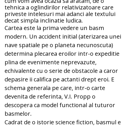
cum vom avea ocazia sa aratam, de o
tehnica a oglindirilor relativizatoare care
priveste intelesuri mai adanci ale textului
decat simpla inclinatie ludica.
Cartea este la prima vedere un basm
modern. Un accident initial (aterizarea unei
nave spatiale pe o planeta necunoscuta)
determina plecarea eroilor intr-o expeditie
plina de evenimente neprevazute,
echivalente cu o serie de obstacole a caror
depasire ii califica pe actanti drept eroi. E
schema generala pe care, intr-o carte
devenita de referinta, V.I. Propp o
descopera ca model functional al tuturor
basmelor.
Cadrat de o istorie science fiction, basmul e