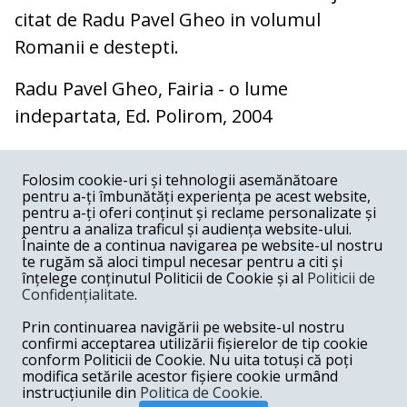
citat de Radu Pavel Gheo in volumul
Romanii e destepti.
Radu Pavel Gheo, Fairia - o lume
indepartata, Ed. Polirom, 2004
COMENTARII
0
Folosim cookie-uri și tehnologii asemănătoare
pentru a-ți îmbunătăți experiența pe acest website,
Nume
pentru a-ți oferi conținut și reclame personalizate și
pentru a analiza traficul și audiența website-ului.
Înainte de a continua navigarea pe website-ul nostru
Email
te rugăm să aloci timpul necesar pentru a citi și
înțelege conținutul Politicii de Cookie și al
Politicii de
Confidențialitate
.
Comentariu
Prin continuarea navigării pe website-ul nostru
confirmi acceptarea utilizării fișierelor de tip cookie
conform Politicii de Cookie. Nu uita totuși că poți
modifica setările acestor fișiere cookie urmând
instrucțiunile din
Politica de Cookie.