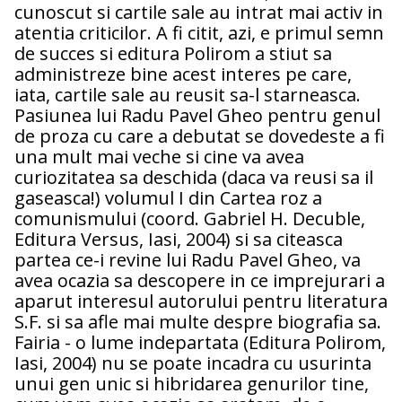
cunoscut si cartile sale au intrat mai activ in
atentia criticilor. A fi citit, azi, e primul semn
de succes si editura Polirom a stiut sa
administreze bine acest interes pe care,
iata, cartile sale au reusit sa-l starneasca.
Pasiunea lui Radu Pavel Gheo pentru genul
de proza cu care a debutat se dovedeste a fi
una mult mai veche si cine va avea
curiozitatea sa deschida (daca va reusi sa il
gaseasca!) volumul I din Cartea roz a
comunismului (coord. Gabriel H. Decuble,
Editura Versus, Iasi, 2004) si sa citeasca
partea ce-i revine lui Radu Pavel Gheo, va
avea ocazia sa descopere in ce imprejurari a
aparut interesul autorului pentru literatura
S.F. si sa afle mai multe despre biografia sa.
Fairia - o lume indepartata (Editura Polirom,
Iasi, 2004) nu se poate incadra cu usurinta
unui gen unic si hibridarea genurilor tine,