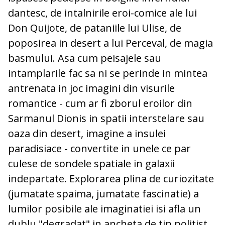
dantesc, de intalnirile eroi-comice ale lui
Don Quijote, de pataniile lui Ulise, de
poposirea in desert a lui Perceval, de magia
basmului. Asa cum peisajele sau
intamplarile fac sa ni se perinde in mintea
antrenata in joc imagini din visurile
romantice - cum ar fi zborul eroilor din
Sarmanul Dionis in spatii interstelare sau
oaza din desert, imagine a insulei
paradisiace - convertite in unele ce par
culese de sondele spatiale in galaxii
indepartate. Explorarea plina de curiozitate
(jumatate spaima, jumatate fascinatie) a
lumilor posibile ale imaginatiei isi afla un
dublu "degradat" in ancheta de tip politist,