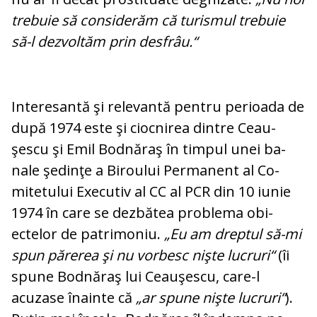
trebuie să considerăm că tu­ris­mul trebuie
să-l dezvoltăm prin des­frâu.“
Interesantă şi relevantă pentru perioada de
după 1974 este şi ciocnirea dintre Ceau­
şescu şi Emil Bodnăraş în timpul unei ba­
nale şedinţe a Biroului Permanent al Co­
mitetului Executiv al CC al PCR din 10 iu­nie
1974 în care se dezbătea problema obi­
ectelor de patrimoniu.
„Eu am dreptul să-mi
spun părerea şi nu vorbesc nişte lu­cruri“
(îi
spune Bodnăraş lui Ceauşescu, care-l
acuzase înainte că
„ar spune nişte lucruri“
).