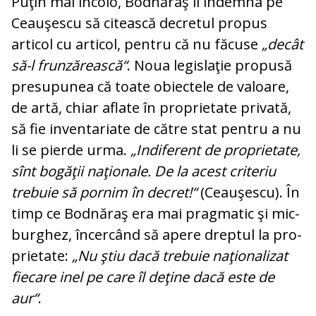
Puţin mai încolo, Bodnăraş îl în­demna pe
Ceauşescu să citească decretul pro­pus
articol cu articol, pentru că nu fă­cuse
„decât
să-l frunzărească“
. Noua le­gislaţie propusă
presupunea că toate obi­ectele de valoare,
de artă, chiar aflate în proprietate privată,
să fie inventariate de către stat pentru a nu
li se pierde urma.
„Indiferent de proprietate,
sînt bogăţii naţionale. De la acest criteriu
trebuie să pornim în decret!“
(Ceauşescu). În
timp ce Bodnăraş era mai pragmatic şi mic-
bur­ghez, încercând să apere dreptul la pro­
prietate:
„Nu ştiu dacă trebuie naţio­nalizat
fiecare inel pe care îl deţine dacă este de
aur“
.