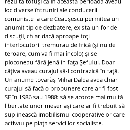
rezultă to­tuşi că în această perioadă aveau
loc diverse întruniri ale conducerii
comuniste la care Ceau­şes­cu permitea un
anumit tip de dezbatere, exista un for de
discuţii, chiar dacă aproa­pe toţi
interlocutorii tremurau de frică (şi nu de
teroare, cum va fi mai încolo) şi se
ploconeau fără jenă în faţa Şefului. Doar
câţiva aveau curajul să-l contrazică în faţă.
Un anume tovarăş Mihai Dalea avea chiar
curajul să facă o propunere care ar fi fost
SF în 1986 sau 1988: să se acorde mai multă
libertate unor meseriaşi care ar fi trebuit să
suplinească imobilismul coo­perativelor care
activau pe piaţa serviciilor socialiste.