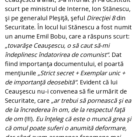
scurt pe ministrul de In­ter­ne, Ion Stănescu,
şi pe generalul Pleşiţă, şeful
Direcţiei 8
din
Securitate. În locul lui Stănescu a fost numit
un anume Emil Bobu, care a răspuns scurt:
„tovarăşe Ceau­şescu, o să caut să-mi
îndeplinesc în­datorirea de comunist“
. Dat
fiind im­por­tanţa documentului, el poartă
men­ţiu­nile
„Strict secret + Exemplar unic +
de im­portanţă deosebită“
. Evident că lui
Ceau­şescu nu-i convenea să fie urmărit de
Securitate, care
„ar trebui să pornească şi ea
de la încrederea în om, de la res­pec­tul faţă
de om
(!!!).
Eu înţeleg că este o muncă grea şi
că omul poate suferi o anu­mită deformare,