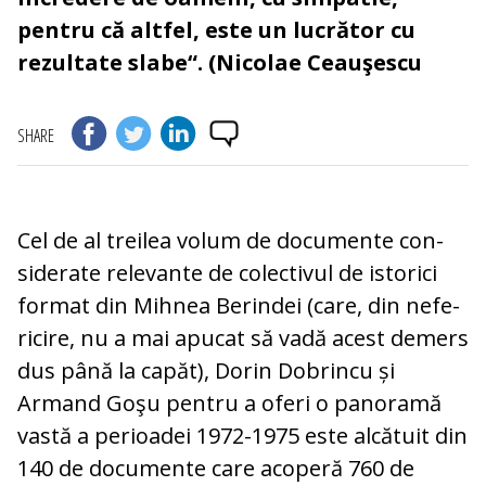
pentru că altfel, este un lucrător cu
rezultate slabe“. (Nicolae Ceauşescu
SHARE
Cel de al treilea volum de documente con­
siderate relevante de colectivul de istorici
format din Mihnea Berindei (care, din ne­fe­
ricire, nu a mai apucat să vadă acest de­mers
dus până la capăt), Do­rin Dobrincu și
Armand Goşu pentru a oferi o pa­noramă
vastă a perioadei 1972-1975 este alcătuit din
140 de documente care acoperă 760 de