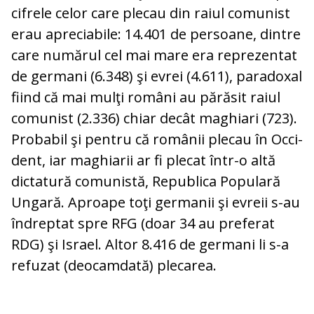
cifrele celor care plecau din raiul comunist
erau apreciabile: 14.401 de persoane, dintre
care numărul cel mai mare era reprezentat
de germani (6.348) şi evrei (4.611), paradoxal
fiind că mai mulţi români au părăsit raiul
comunist (2.336) chiar decât maghiari (723).
Pro­babil şi pentru că românii plecau în Occi­
dent, iar maghiarii ar fi plecat într-o altă
dictatură comunistă, Republica Populară
Ungară. Aproape toţi germanii şi evreii s-au
îndreptat spre RFG (doar 34 au preferat
RDG) şi Israel. Altor 8.416 de germani li s-a
refuzat (deocamdată) plecarea.