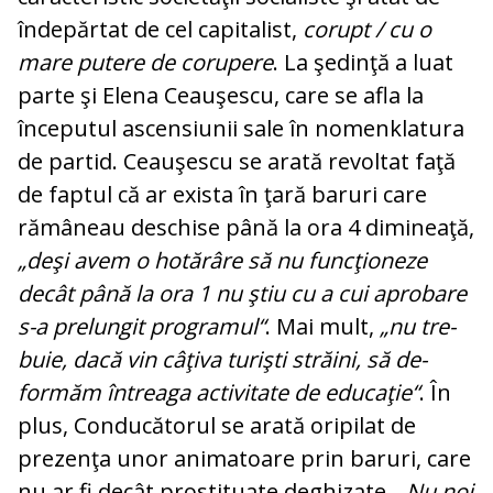
îndepărtat de cel capitalist,
corupt / cu o
mare putere de co­rupere
. La şedinţă a luat
parte şi Ele­na Ceau­şescu, care se afla la
începutul as­cen­siu­nii sale în nomenklatura
de partid. Ceau­şescu se arată revoltat faţă
de faptul că ar exista în ţară baruri care
rămâneau des­chise până la ora 4 dimineaţă,
„deşi avem o hotărâre să nu funcţioneze
decât până la ora 1 nu ştiu cu a cui aprobare
s-a pre­lungit programul“
. Mai mult,
„nu tre­
bu­ie, dacă vin câţiva turişti străini, să de­
formăm întreaga activitate de edu­ca­ţie“
. În
plus, Conducătorul se arată ori­pi­lat de
prezenţa unor animatoare prin ba­ruri, ca­re
nu ar fi decât prostituate de­ghi­zate.
„Nu noi