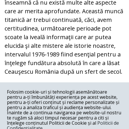
înseamnă că nu există mul­te alte aspecte
care ar merita apro­fundate. Această muncă
titanică ar trebui continuată, căci, avem
certitudinea, urmă­toarele perioade pot
scoate la iveală infor­ma­ţii care ar putea
elucida şi alte mistere ale istorie noastre,
intervalul 1976-1989 fi­ind esenţial pentru a
înţelege fundătura ab­solută în care a lăsat
Ceauşescu România du­pă un sfert de secol.
COMENTARII
0
Folosim cookie-uri și tehnologii asemănătoare
pentru a-ți îmbunătăți experiența pe acest website,
Nume
pentru a-ți oferi conținut și reclame personalizate și
pentru a analiza traficul și audiența website-ului.
Înainte de a continua navigarea pe website-ul nostru
Email
te rugăm să aloci timpul necesar pentru a citi și
înțelege conținutul Politicii de Cookie și al
Politicii de
Confidențialitate
.