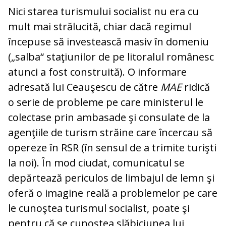
Nici starea turismului socialist nu era cu
mult mai strălucită, chiar dacă regimul
începuse să investească masiv în domeniu
(„salba“ staţiunilor de pe li­to­ra­lul românesc
atunci a fost construită). O informare
adresată lui Ceauşescu de către
MAE
ridică
o serie de probleme pe care ministerul le
colectase prin ambasade şi consulate de la
agenţiile de turism străi­ne care încercau să
opereze în RSR (în sensul de a trimite turişti
la noi). În mod ciudat, comunicatul se
depărtează peri­cu­los de limbajul de lemn şi
oferă o imagine reală a problemelor pe care
le cunoştea turismul socialist, poate şi
pentru că se cunoştea slăbiciunea lui