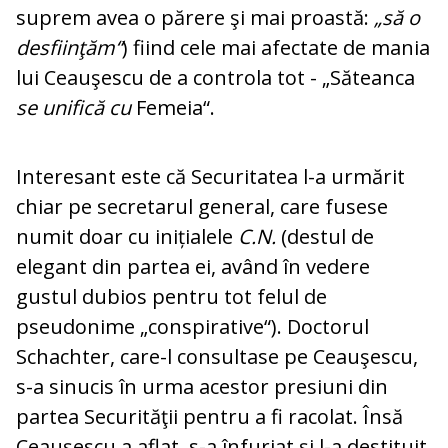
suprem avea o părere şi mai proastă:
„să o
desfiinţăm“
) fi­ind cele mai afectate de mania
lui Ceau­şescu de a controla tot - „Săteanca
se unifică cu
Femeia“.
Interesant este că Securitatea l-a ur­mă­rit
chiar pe secretarul general, ca­re fusese
numit doar cu inițialele
C.N.
(destul de
elegant din partea ei, având în vedere
gustul dubios pentru tot felul de
pseudonime „conspirative“). Doctorul
Schachter, care-l consultase pe Ceau­şescu,
s-a sinucis în urma acestor pre­siuni din
partea Securităţii pentru a fi ra­colat. Însă
Ceauşescu a aflat, s-a înfuriat şi l-a destituit