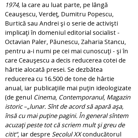
1974,
la care au luat parte, pe lângă
Ceauşescu, Verdeţ, Dumitru Po­pescu,
Burtică sau Andrei şi o serie de ac­tivişti
implicaţi în domeniul editorial so­cialist -
Octavian Paler, Păunescu, Zaharia Stancu,
pentru a-i numi pe cei mai cu­nos­cuţi - şi în
care Ceauşescu a decis redu­ce­rea cotei de
hârtie alocată presei. Se dez­bătea
reducerea cu 16.500 de tone de hâr­tie
anual, iar publicaţiile mai puţin ideo­lo­gizate
(de genul
Cinema
,
Contemporanul
,
Magazin
istoric
–
„lunar. Sînt de acord să apară aşa,
însă cu mai puţine pagini. În general sîntem
acuzaţi peste tot că scriem mult şi greu de
citit“
, iar despre
Secolul XX
conducătorul