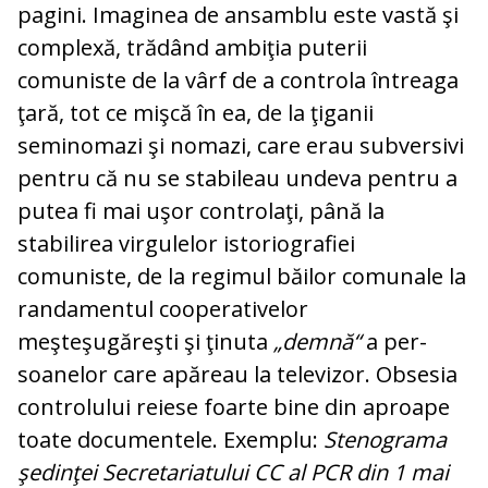
pagini. Ima­ginea de ansamblu este vastă şi
complexă, trădând ambiţia puterii
comuniste de la vârf de a controla în­treaga
ţară, tot ce mişcă în ea, de la ţiganii
seminomazi şi nomazi, care erau subversivi
pentru că nu se sta­bileau undeva pentru a
putea fi mai uşor controlaţi, până la
stabilirea virgulelor is­toriografiei
comuniste, de la regimul băi­lor comunale la
randamentul coo­pe­ra­ti­velor
meşteşugăreşti şi ţinuta
„demnă“
a per­
soanelor care apăreau la televizor. Ob­sesia
controlului reiese foarte bine din aproape
toate documentele. Exemplu:
Ste­no­grama
şedinţei Secretariatului CC al PCR din 1 mai