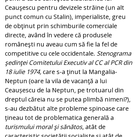
Ceauşescu pentru devizele străine (un alt
punct comun cu Sta­lin), imperialiste, greu
de obţinut prin schimburile comerciale
directe, având în vedere că produsele
româneşti nu aveau cum să fie la fel de
competitive cu cele oc­cidentale.
Stenograma
şedinţei Comi­te­tu­lui Executiv al CC al PCR din
18 iulie 1974,
care s-a ţinut la Mangalia-
Neptun (oare la vila de vacanţă a lui
Ceaușescu de la Neptun, pe trotuarul din
dreptul căreia nu se putea plimbă nimeni?),
s-au dez­bă­tut alte probleme spinoase care
ţineau tot de problematica generală a
turismului mo­ral şi sănătos
, atât de
caracteristic so­cie­tăţii socialiste şi atât de