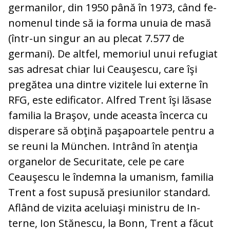
germanilor, din 1950 până în 1973, când fe­
nomenul tinde să ia forma unuia de masă
(într-un singur an au plecat 7.577 de
germani). De altfel, memoriul unui re­fugiat
sas adresat chiar lui Ceauşescu, care îşi
pregătea una dintre vizitele lui externe în
RFG, este edificator. Alfred Trent îşi lă­sase
familia la Braşov, unde aceasta încer­ca cu
disperare să obţină paşapoartele pen­tru a
se reuni la München. Intrând în aten­ţia
organelor de Securitate, cele pe care
Ceauşescu le îndemna la umanism, familia
Trent a fost supusă presiunilor standard.
Aflând de vizita aceluiaşi ministru de In­
terne, Ion Stănescu, la Bonn, Trent a făcut