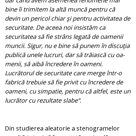
dar când avem ase­menea fenomene mai
bine îi trimitem la altă muncă pentru că
devin un pericol chiar şi pentru activitatea de
securitate. De aceea noi insistăm ca
securitatea să fie strâns legată de oamenii
muncii. Si­gur, nu e bine să punem în discuţia
pu­bli­că unele lucruri, dar să trăiască cu oa­
menii, să aibă încredere în oameni.
Lucrătorul de se­curitate care merge în­tr-o
fabrică trebuie să fie privit cu încredere de
oa­meni, cu simpatie, pentru că altfel, este un
lucrător cu rezultate slabe“
.
Din studierea aleatorie a stenogramelor