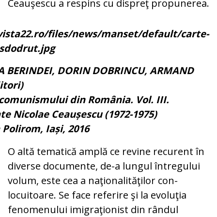
Ceauşescu a respins cu dispreţ propunerea.
EA BERINDEI, DORIN DOBRINCU, ARMAND
tori)
a comunismului din România. Vol. III.
e Nicolae Ceaușescu (1972-1975)
 Polirom, Iași, 2016
O altă tematică amplă ce revine recurent în
diverse documente, de-a lungul între­gului
volum, este cea a naţionalităţilor con­
locuitoare. Se face referire şi la evo­luţia
fenomenului imigraţionist din rândul