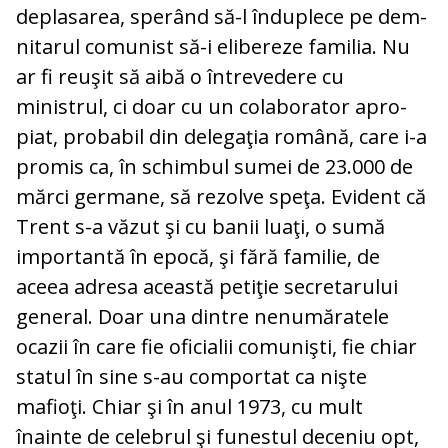
deplasarea, sperând să-l înduplece pe dem­
nitarul comunist să-i elibereze fa­mi­lia. Nu
ar fi reuşit să aibă o întrevedere cu
ministrul, ci doar cu un colaborator apro­
piat, probabil din delegaţia română, care i-a
promis ca, în schimbul sumei de 23.000 de
mărci germane, să rezolve spe­ţa. Evident că
Trent s-a văzut şi cu banii luaţi, o sumă
importantă în epocă, şi fără fa­milie, de
aceea adresa această petiţie se­cretarului
general. Doar una dintre ne­nu­măratele
ocazii în care fie oficialii co­mu­nişti, fie chiar
statul în sine s-au com­portat ca nişte
mafioţi. Chiar şi în anul 1973, cu mult
înainte de celebrul şi funes­tul deceniu opt,