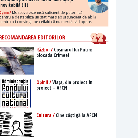
inevitabilă (II)
Opinii /
Moscova este încă suficient de puternică
pentru a destabiliza un stat mai slab și suficient de abilă
pentru a-i convinge pe ceilalți că nu merită să-l apere.
RECOMANDAREA EDITORILOR
Război /
Coșmarul lui Putin:
blocada Crimeei
Opinii /
Viața, din proiect în
proiect – AFCN
Cultura /
Cine câștigă la AFCN