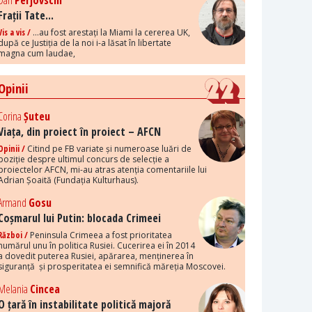
Dan
Perjovschi
Frații Tate...
Vis a vis /
...au fost arestați la Miami la cererea UK,
după ce Justiția de la noi i-a lăsat în libertate
magna cum laudae,
Opinii
Corina
Șuteu
Viața, din proiect în proiect – AFCN
Opinii /
Citind pe FB variate și numeroase luări de
poziție despre ultimul concurs de selecție a
proiectelor AFCN, mi-au atras atenția comentariile lui
Adrian Șoaită (Fundația Kulturhaus).
Armand
Gosu
Coșmarul lui Putin: blocada Crimeei
Război /
Peninsula Crimeea a fost prioritatea
numărul unu în politica Rusiei. Cucerirea ei în 2014
a dovedit puterea Rusiei, apărarea, menținerea în
siguranță și prosperitatea ei semnifică măreția Moscovei.
Melania
Cincea
O țară în instabilitate politică majoră