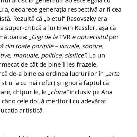
ui artist la generația ’80 este egală cu
luia, deoarece generația respectivă ar fi cea
tă. Rezultă că „bietul“ Rasovszky era
 super-critică a lui Erwin Kessler, așa că
rmătoarea:
„Gigi de la
TVR
e optzecistul
per
ă din toate pozițiile – vizuale, sonore,
ive, manuale, politice, sisifice“
. La un
ecat de cât de bine îi ies frazele,
rcă de-a binelea ordinea lucrurilor în
„arta
 știu la ce mă refer) și ignoră faptul că
are, chipurile, le
„clona“
inclusiv pe Ana
 când cele două meritorii cu adevărat
ucația artistică.