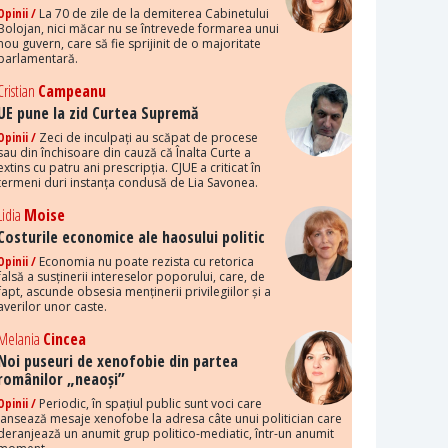
Opinii /
La 70 de zile de la demiterea Cabinetului
Bolojan, nici măcar nu se întrevede formarea unui
nou guvern, care să fie sprijinit de o majoritate
parlamentară.
Cristian
Campeanu
UE pune la zid Curtea Supremă
Opinii /
Zeci de inculpați au scăpat de procese
sau din închisoare din cauză că Înalta Curte a
extins cu patru ani prescripția. CJUE a criticat în
termeni duri instanța condusă de Lia Savonea.
Lidia
Moise
Costurile economice ale haosului politic
Opinii /
Economia nu poate rezista cu retorica
falsă a susținerii intereselor poporului, care, de
fapt, ascunde obsesia menținerii privilegiilor și a
averilor unor caste.
Melania
Cincea
Noi puseuri de xenofobie din partea
românilor „neaoși”
Opinii /
Periodic, în spațiul public sunt voci care
lansează mesaje xenofobe la adresa câte unui politician care
deranjează un anumit grup politico-mediatic, într-un anumit