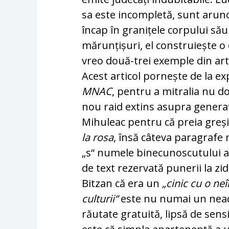
sa este incompletă, sunt arunc
încap în granițele corpului său
mărunțișuri, el construiește o 
vreo două-trei exemple din art
Acest articol pornește de la ex
MNAC
, pentru a mitralia nu do
nou raid extins asupra generați
Mihuleac pentru că preia greșit
la rosa
, însă câteva paragrafe 
„s“ numele binecunoscutului ar
de text rezervată punerii la z
Bitzan că era un
„cinic cu o ne
culturii“
este nu numai un neade
răutate gratuită, lipsă de sensi