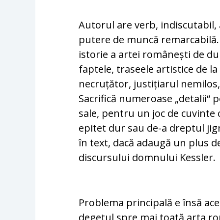
Autorul are verb, indiscutabil,
putere de muncă remarcabilă. F
istorie a artei românești de du
faptele, traseele artistice de l
necruțător, justițiarul nemilos
Sacrifică numeroase „detalii“ 
sale, pentru un joc de cuvinte c
epitet dur sau de-a dreptul jign
în text, dacă adaugă un plus d
discursului domnului Kessler.
Problema principală e însă ace
degetul spre mai toată arta r