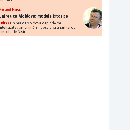
moment.
Armand
Gosu
Unirea cu Moldova: modele istorice
Unire /
Unirea cu Moldova depinde de
intensitatea amenințării haosului și anarhiei de
dincolo de Nistru.