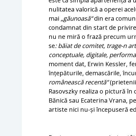
este că simpla apartenență a un
nulitatea valorică a operei ace
mai
„găunoasă“
din era comunis
condamnat din start de privirea
nu ne miră o frază precum u
se
: băiat de comitet, trage-n art
conceptuale, digitale, performat
moment dat, Erwin Kessler, ferm
înțepăturile, demascările, încu
românească recentă“
(prietenii
Rasovszky realiza o pictură în c
Bănică sau Ecaterina Vrana, pe
artiste nici nu-și începuseră ed