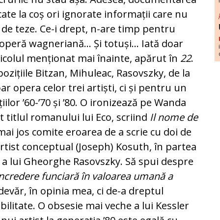
ate la coș ori ignorate informații care nu
 de teze. Ce-i drept, n-are timp pentru
operă wagneriană... Și totuși... Iată doar
icolul menționat mai înainte, apărut în
22
.
pozițiile Bitzan, Mihuleac, Rasovszky, de la
ar opera celor trei artiști, ci și pentru un
ilor ’60-’70 și ’80. O ironizează pe Wanda
 titlul romanului lui Eco, scriind
Il nome de
mai jos comite eroarea de a scrie cu doi de
tist conceptual (Joseph) Kosuth, în partea
id a lui Gheorghe Rasovszky. Să spui despre
încredere funciară în valoarea umană a
văr, în opinia mea, ci de-a dreptul
bilitate. O obsesie mai veche a lui Kessler