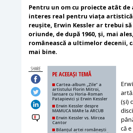
Pentru un om cu proiecte atât de 
interes real pentru viața artistică
reușite, Erwin Kessler ar trebui să
oriunde, de după 1960, și, mai ale
românească a ultimelor decenii, ca 
mai bine.
SHARE
PE ACEEAȘI TEMĂ
Erwi
Cartea-album „Zile“ a
artistului Florin Mitroi,
artă
lansare cu Horia-Roman
Patapievici și Erwin Kessler
(și)
Erwin Kessler despre
disc
MAMUCA MARe la ARCUB
0
Erwin Kessler vs. Mircea
până
Cantor
că e
Bilanțul artei românești