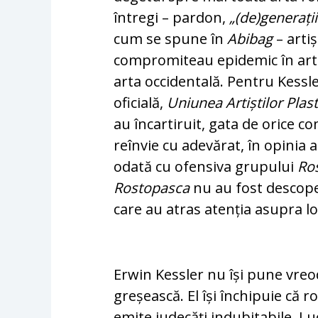
întregi – pardon,
„(de)generații
cum se spune în
Abibag
– artiș
compromiteau epidemic în arta 
arta occidentală. Pentru Kessle
oficială,
Uniunea Artiștilor Plast
au încartiruit, gata de orice c
reînvie cu adevărat, în opinia a
odată cu ofensiva grupului
Ro
Rostopasca
nu au fost descoperi
care au atras atenția asupra lo
Erwin Kessler nu își pune vreo
greșească. El își închipuie că 
emite judecăți indubitabile. L