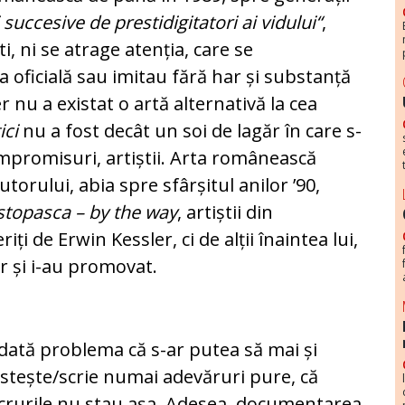
 succesive de prestidigitatori ai vidului“
,
ti, ni se atrage atenția, care se
oficială sau imitau fără har și substanță
r nu a existat o artă alternativă la cea
ici
nu a fost decât un soi de lagăr în care s-
ompromisuri, artiștii. Arta românească
utorului, abia spre sfârșitul anilor ’90,
stopasca – by the way
, artiștii din
ți de Erwin Kessler, ci de alții înaintea lui,
r și i-au promovat.
dată problema că s-ar putea să mai și
rostește/scrie numai adevăruri pure, că
ucrurile nu stau așa. Adesea, documentarea