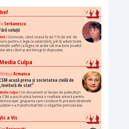
Bref
Tia
Serbanescu
Fără soluții
Bref /
Domnule, când cineva îți dă 770 de mil. de
euro pentru o lege (a salarizării), păi îți aduni toate
mințile astfel ca legea să arate cât mai bine posibil.
Mai ales când ai ani întregi la dispoziție.
Media Culpa
Brîndușa
Armanca
CSM acuză presa și societatea civilă de
„lovitură de stat”
Media Culpa /
Un document al Secției de judecători
a CSM a pus în plină lumină o realitate amară pentru
democrație: gruparea care conduce în prezent destinele
justiției s-a transformat într-o oligarhie periculoasă.
Vis a Vis