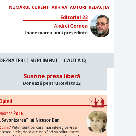
NUMĂRUL CURENT
ARHIVA
AUTORI
REDACȚIA
Editorial 22
Andrei
Cornea
Inadecvarea unui președinte
DEZBATERI
SUPLIMENT
CAUTĂ
Susține presa liberă
Donează pentru Revista22
Opinii
Andreea
Pora
„Savonizarea” lui Nicușor Dan
Opinii /
Puțini sunt cei care mai înțeleg ce vrea
președintele, dacă are de gând să soluționeze