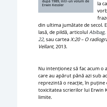
după 1989, într-un volum de
la c
Erwin Kessler
vorb
fraz
din ultima jumătate de secol. E
lasă, de pildă, articolul
Abibag, 
22
, sau cartea
X:20 – O radiogr
Vellant
, 2013.
Nu intenționez să fac acum o a
care au apărut până azi sub a
reprezintă o reacție, în puține 
toxicitatea scrierilor lui Erwi
limite.