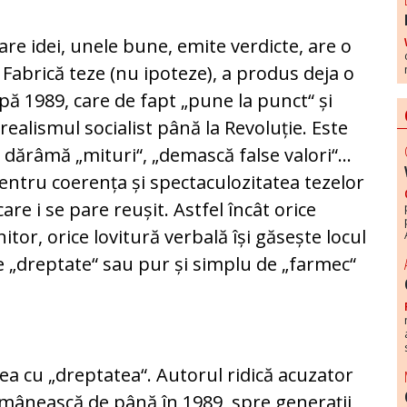
 are idei, unele bune, emite verdicte, are o
abrică teze (nu ipoteze), a produs deja o
pă 1989, care de fapt „pune la punct“ și
a realismul socialist până la Revoluție. Este
, dărâmă „mituri“, „demască false valori“...
pentru coerența și spectaculozitatea tezelor
are i se pare reușit. Astfel încât orice
itor, orice lovitură verbală își găsește locul
e „dreptate“ sau pur și simplu de „farmec“
ea cu „dreptatea“. Autorul ridică acuzator
omânească de până în 1989, spre generații