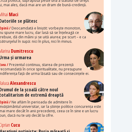
criza politică, suprapusă peste una a statului de drept
și, mai ales, dacă mai are un dram de bună-credință.
Mihai
Maci
Datoriile se plătesc
Opinii /
Deocamdată e liniștit: vorbește monoton,
nu spune mare lucru, dar lasă să se înțeleagă ce
trebuie, dă din mâini și se uită aiurea; pe scurt – e ca
pătrunjelul în supă: nici în plus, nici în minus.
Marina
Dumitrescu
Urma și urmarea
Eseu /
Prezentul continuu, starea de prezență
recomandată în orice spiritualitate, nu presupune
indiferența față de urma lăsată sau de consecințele ei.
Raluca
Alexandrescu
Drumul de la școală către noul
totalitarism de extremă dreaptă
Opinii /
Ne aflăm în perioada de admitere în
învățământul universitar, iar la științe politice concurența este
mai mare decât în anii precedenți, ceea ce în sine e un lucru
bun, dacă nu te uiți decât la cifre.
Ciprian
Cucu
Narațiuni putiniste: Rusia măreață și