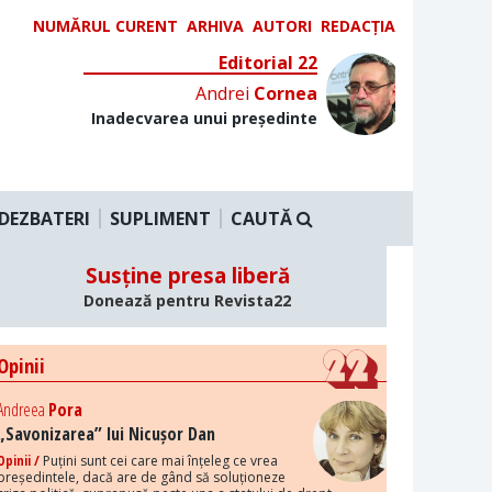
NUMĂRUL CURENT
ARHIVA
AUTORI
REDACȚIA
Editorial 22
Andrei
Cornea
Inadecvarea unui președinte
DEZBATERI
SUPLIMENT
CAUTĂ
Susține presa liberă
Donează pentru Revista22
Opinii
Andreea
Pora
„Savonizarea” lui Nicușor Dan
Opinii /
Puțini sunt cei care mai înțeleg ce vrea
președintele, dacă are de gând să soluționeze