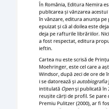
În România, Editura Nemira es
publicarea și vânzarea acestu
în vânzare, editura anunța pe p
epuizat și că al doilea este dej
deja pe rafturile librăriilor. Ni
a fost respectat, editura pro
ieftin.
Cartea nu este scrisă de Prințu
Moehringer, este cel care a aș
Windsor, după zeci de ore de în
i se datorează și
autobiografia
intitulată
Open
și publicată în
reușite cărți de profil. Se pare
Premiu Pulitzer (2000), ar fi f