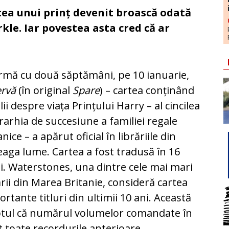
tea unui prinț devenit broască odată
le. Iar povestea asta cred că ar
rmă cu două săptămâni, pe 10 ianuarie,
ervă
(în original
Spare
) – cartea conținând
lii despre viața Prințului Harry – al cincilea
erarhia de succesiune a familiei regale
anice – a apărut oficial în librăriile din
eaga lume. Cartea a fost tradusă în 16
i. Waterstones, una dintre cele mai mari
ării din Marea Britanie, consideră cartea
rtante titluri din ultimii 10 ani. Această
aptul că numărul volumelor comandate în
it toate recordurile anterioare.