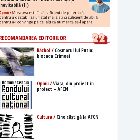
inevitabilă (II)
Opinii /
Moscova este încă suficient de puternică
pentru a destabiliza un stat mai slab și suficient de abilă
pentru a-i convinge pe ceilalți că nu merită să-l apere.
RECOMANDAREA EDITORILOR
Război /
Coșmarul lui Putin:
blocada Crimeei
Opinii /
Viața, din proiect în
proiect – AFCN
Cultura /
Cine câștigă la AFCN