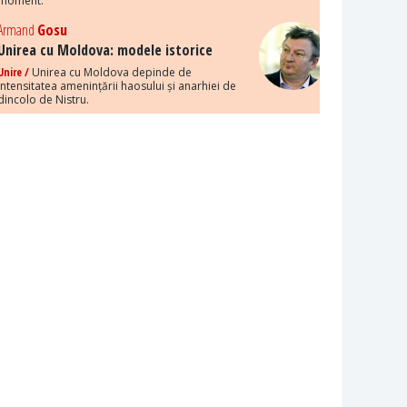
moment.
Armand
Gosu
Unirea cu Moldova: modele istorice
Unire /
Unirea cu Moldova depinde de
intensitatea amenințării haosului și anarhiei de
dincolo de Nistru.