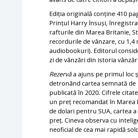
Ediția originală conține 410 pa
Prințul Harry însuși, înregist
rafturile din Marea Britanie, S
recordurile de vânzare, cu 1,4 
audiobookuri). Editorul consi
zi de vânzări din istoria vânzăr
Rezervă
a ajuns pe primul loc 
detronând cartea semnată de
publicată în 2020. Cifrele cita
un preț recomandat în Marea Bri
de dolari pentru SUA, cartea a
preț. Cineva observa cu intelig
neoficial de cea mai rapidă sold