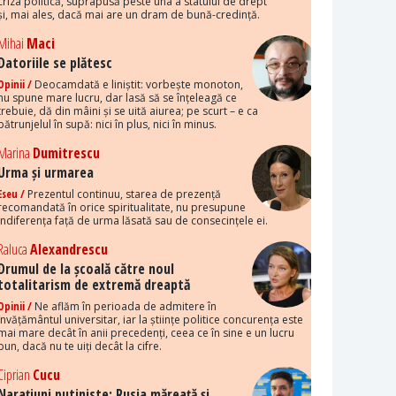
criza politică, suprapusă peste una a statului de drept
și, mai ales, dacă mai are un dram de bună-credință.
Mihai
Maci
Datoriile se plătesc
Opinii /
Deocamdată e liniștit: vorbește monoton,
nu spune mare lucru, dar lasă să se înțeleagă ce
trebuie, dă din mâini și se uită aiurea; pe scurt – e ca
pătrunjelul în supă: nici în plus, nici în minus.
Marina
Dumitrescu
Urma și urmarea
Eseu /
Prezentul continuu, starea de prezență
recomandată în orice spiritualitate, nu presupune
indiferența față de urma lăsată sau de consecințele ei.
Raluca
Alexandrescu
Drumul de la școală către noul
totalitarism de extremă dreaptă
Opinii /
Ne aflăm în perioada de admitere în
învățământul universitar, iar la științe politice concurența este
mai mare decât în anii precedenți, ceea ce în sine e un lucru
bun, dacă nu te uiți decât la cifre.
Ciprian
Cucu
Narațiuni putiniste: Rusia măreață și