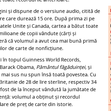
gini și dispune de o versiune audio, citită de
rare care durează 15 ore. După prima zi pe
tatele Unite și Canada, cartea a bătut toate
milioane de copii vândute (cărți și
deră că volumul a avut cea mai bună primă
ilor de carte de nonficțiune.
și în topul Guinness World Records,
 Barack Obama,
Pământul făgăduinței,
și
te mai sus nu spun însă toată povestea. Cu
tanie de 28 de lire sterline, respectiv 34
 fost de la început vândută la jumătate de
ență: volumul a obținut și recordul
are de preț de carte din istorie.