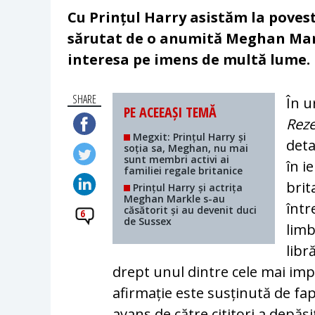
Cu Prințul Harry asistăm la poves
sărutat de o anumită Meghan Mark
interesa pe imens de multă lume.
SHARE
În u
PE ACEEAȘI TEMĂ
Rez
Megxit: Prințul Harry și
deta
soția sa, Meghan, nu mai
sunt membri activi ai
în i
familiei regale britanice
brit
Prințul Harry și actrița
Meghan Markle s-au
într
căsătorit și au devenit duci
6
de Sussex
limb
libr
drept unul dintre cele mai impo
afirmație este susținută de f
avans de către cititori a depăș