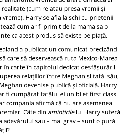
n realitate (cum relatau presa vremii și
 vreme), Harry se afla la schi cu prietenii.
latează cum ar fi primit de la mama sa o
inte ca acest produs să existe pe piață.
Zealand a publicat un comunicat precizând
ursă care să deservească ruta Mexico-Marea
 în carte în capitolul dedicat desfășurării
perea relațiilor între Meghan și tatăl său,
 Meghan devenise publică și oficială. Harry
 fi cumpărat tatălui ei un bilet first class
dar compania afirmă că nu are asemenea
 premier. Câte din
amintirile
lui Harry suferă
 a adevărului sau – mai grav – sunt o pură
ții?