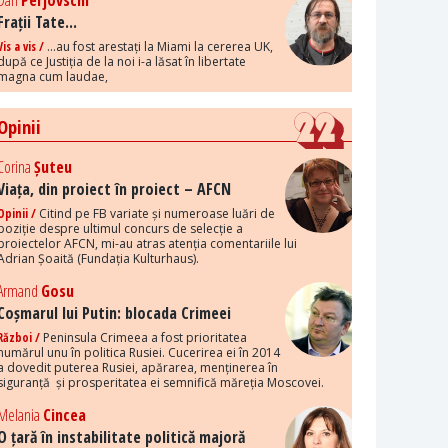
Dan
Perjovschi
Frații Tate...
Vis a vis /
...au fost arestați la Miami la cererea UK,
după ce Justiția de la noi i-a lăsat în libertate
magna cum laudae,
Opinii
Corina
Șuteu
Viața, din proiect în proiect – AFCN
Opinii /
Citind pe FB variate și numeroase luări de
poziție despre ultimul concurs de selecție a
proiectelor AFCN, mi-au atras atenția comentariile lui
Adrian Șoaită (Fundația Kulturhaus).
Armand
Gosu
Coșmarul lui Putin: blocada Crimeei
Război /
Peninsula Crimeea a fost prioritatea
numărul unu în politica Rusiei. Cucerirea ei în 2014
a dovedit puterea Rusiei, apărarea, menținerea în
siguranță și prosperitatea ei semnifică măreția Moscovei.
Melania
Cincea
O țară în instabilitate politică majoră