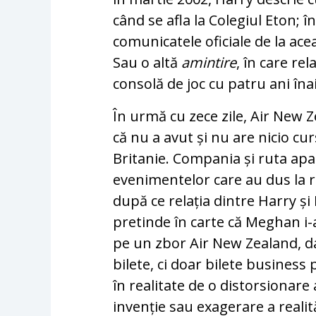
când se afla la Colegiul Eton; î
comunicatele oficiale de la acea
Sau o altă
amintire
, în care re
consolă de joc cu patru ani îna
În urmă cu zece zile, Air New 
că nu a avut și nu are nicio c
Britanie. Compania și ruta apar
evenimentelor care au dus la ru
după ce relația dintre Harry și
pretinde în carte că Meghan i-ar
pe un zbor Air New Zealand, 
bilete, ci doar bilete business
în realitate de o distorsionare
invenție sau exagerare a realită