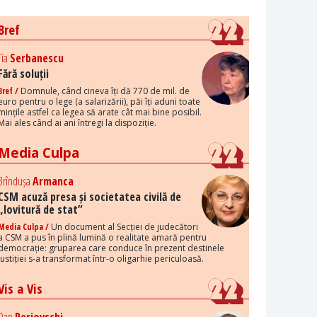
Bref
Tia
Serbanescu
Fără soluții
Bref /
Domnule, când cineva îți dă 770 de mil. de
euro pentru o lege (a salarizării), păi îți aduni toate
mințile astfel ca legea să arate cât mai bine posibil.
Mai ales când ai ani întregi la dispoziție.
Media Culpa
Brîndușa
Armanca
CSM acuză presa și societatea civilă de
„lovitură de stat”
Media Culpa /
Un document al Secției de judecători
a CSM a pus în plină lumină o realitate amară pentru
democrație: gruparea care conduce în prezent destinele
justiției s-a transformat într-o oligarhie periculoasă.
Vis a Vis