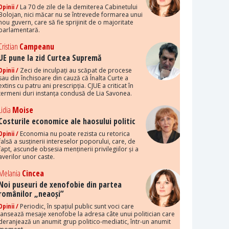
Opinii /
La 70 de zile de la demiterea Cabinetului
Bolojan, nici măcar nu se întrevede formarea unui
nou guvern, care să fie sprijinit de o majoritate
parlamentară.
Cristian
Campeanu
UE pune la zid Curtea Supremă
Opinii /
Zeci de inculpați au scăpat de procese
sau din închisoare din cauză că Înalta Curte a
extins cu patru ani prescripția. CJUE a criticat în
termeni duri instanța condusă de Lia Savonea.
Lidia
Moise
Costurile economice ale haosului politic
Opinii /
Economia nu poate rezista cu retorica
falsă a susținerii intereselor poporului, care, de
fapt, ascunde obsesia menținerii privilegiilor și a
averilor unor caste.
Melania
Cincea
Noi puseuri de xenofobie din partea
românilor „neaoși”
Opinii /
Periodic, în spațiul public sunt voci care
lansează mesaje xenofobe la adresa câte unui politician care
deranjează un anumit grup politico-mediatic, într-un anumit