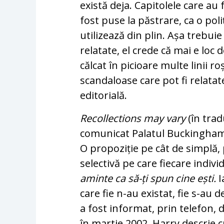
există deja. Capitolele care a
fost puse la păstrare, ca o pol
utilizează din plin. Așa trebuie
relatate, el crede că mai e loc 
călcat în picioare multe linii roș
scandaloase care pot fi relatat
editorială.
Recollections may vary
(în tra
comunicat Palatul Buckingham 
O propoziție pe cât de simplă, 
selectivă pe care fiecare indivi
aminte ca să-ți spun cine ești.
I
care fie n-au existat, fie s-au 
a fost informat, prin telefon,
în martie 2002, Harry descrie