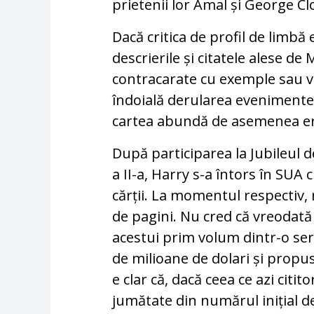
prietenii lor Amal și George C
Dacă critica de profil de limbă 
descrierile și citatele alese d
contracarate cu exemple sau ve
îndoială derularea evenimentel
cartea abundă de asemenea er
După participarea la Jubileul d
a II-a, Harry s-a întors în SUA 
cărții. La momentul respectiv,
de pagini. Nu cred că vreodată 
acestui prim volum dintr-o ser
de milioane de dolari și prop
e clar că, dacă ceea ce azi citit
jumătate din numărul inițial d