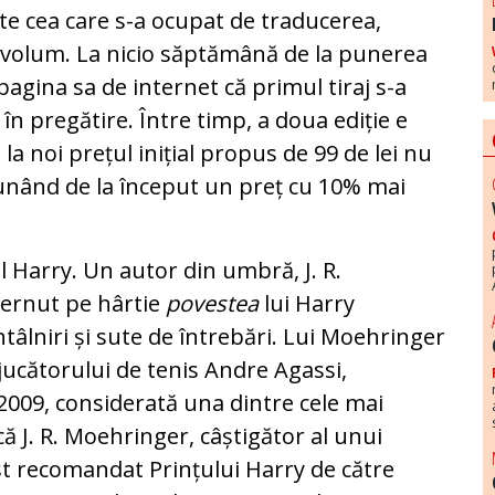
te cea care s-a ocupat de traducerea,
i volum. La nicio săptămână de la punerea
agina sa de internet că primul tiraj s-a
a în pregătire. Între timp, a doua ediție e
ci la noi prețul inițial propus de 99 de lei nu
punând de la început un preț cu 10% mai
l Harry. Un autor din umbră, J. R.
ternut pe hârtie
povestea
lui Harry
tâlniri și sute de întrebări. Lui Moehringer
jucătorului de tenis Andre Agassi,
 2009, considerată una dintre cele mai
 că J. R. Moehringer, câștigător al unui
ost recomandat Prințului Harry de către