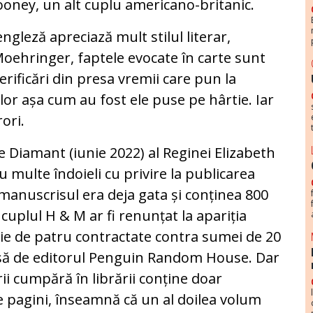
looney, un alt cuplu americano-britanic.
engleză apreciază mult stilul literar,
e Moehringer, faptele evocate în carte sunt
rificări din presa vremii care pun la
or așa cum au fost ele puse pe hârtie. Iar
ori.
e Diamant (iunie 2022) al Reginei Elizabeth
cu multe îndoieli cu privire la publicarea
 manuscrisul era deja gata și conținea 800
cuplul H & M ar fi renunțat la apariția
ie de patru contractate contra sumei de 20
usă de editorul Penguin Random House. Dar
orii cumpără în librării conține doar
e pagini, înseamnă că un al doilea volum