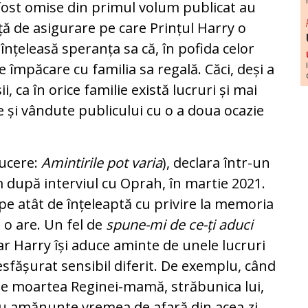
u fost omise din primul volum publicat au
iță de asigurare pe care Prințul Harry o
 înțeleasă speranța sa că, în pofida celor
de împăcare cu familia sa regală. Căci, deși a
ii, ca în orice familie există lucruri și mai
e și vândute publicului cu o a doua ocazie
ducere:
Amintirile pot varia
), declara într-un
după interviul cu Oprah, în martie 2021.
pe atât de înțeleaptă cu privire la memoria
d o are. Un fel de
spune-mi de ce-ți aduci
ar Harry își aduce aminte de unele lucruri
desfășurat sensibil diferit. De exemplu, când
 de moartea Reginei-mamă, străbunica lui,
 cu amănunte vremea de afară din acea zi