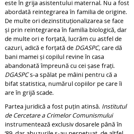
este în grija asistentului maternal. Nu a fost
abordată reintegrarea în familia de origine.
De multe ori dezinstituționalizarea se face
și prin reintegrarea în familia biologică, dar
de multe ori e forțată, lucrăm cu astfel de
cazuri, adică e forțată de
DGASPC,
care dă
bani mamei și copilul revine în casa
abandonată împreună cu cei șase frați.
DGASPC
s-a spălat pe mâini pentru că a
bifat statistica, numărul copiilor pe care îi
are în grijă scade.
Partea juridică a fost puțin atinsă.
Institutul
de Cercetare a Crimelor Comunismului
instrumentează exclusiv dosarele până în
‘89, dar abuzurile s-au perpetuat, de altfel,