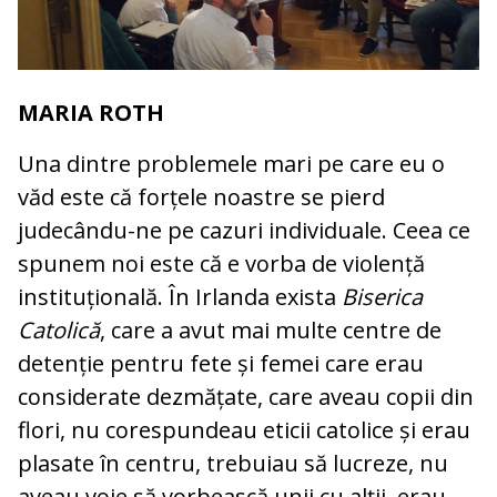
MARIA ROTH
Una dintre problemele mari pe care eu o
văd este că forțele noastre se pierd
judecându-ne pe cazuri individuale. Ceea ce
spunem noi este că e vorba de violență
instituțională. În Irlanda exista
Biserica
Catolică
, care a avut mai multe centre de
detenție pentru fete și femei care erau
considerate dezmățate, care aveau copii din
flori, nu corespundeau eticii catolice și erau
plasate în centru, trebuiau să lucreze, nu
aveau voie să vorbească unii cu alții, erau