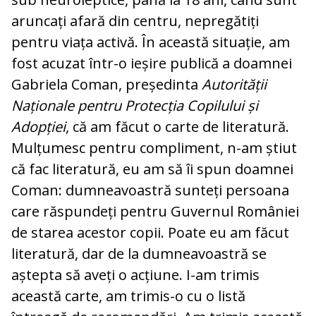
aruncați afară din centru, nepregătiți
pentru viața activă. În această situație, am
fost acuzat într-o ieșire publică a doamnei
Gabriela Coman, președinta
Autorității
Naționale pentru Protecția Copilului și
Adopției
, că am făcut o carte de literatură.
Mulțumesc pentru compliment, n-am știut
că fac literatură, eu am să îi spun doamnei
Coman: dumneavoastră sunteți persoana
care răspundeți pentru Guvernul României
de starea acestor copii. Poate eu am făcut
literatură, dar de la dumneavoastră se
aștepta să aveți o acțiune. I-am trimis
această carte, am trimis-o cu o listă