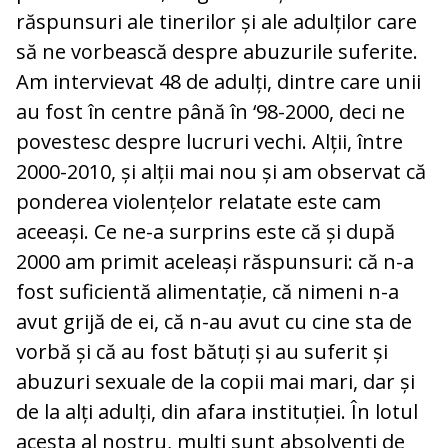
răspunsuri ale tinerilor și ale adulților care
să ne vorbească despre abuzurile suferite.
Am intervievat 48 de adulți, dintre care unii
au fost în centre până în ‘98-2000, deci ne
povestesc despre lucruri vechi. Alții, între
2000-2010, și alții mai nou și am observat că
ponderea violențelor relatate este cam
aceeași. Ce ne-a surprins este că și după
2000 am primit aceleași răspunsuri: că n-a
fost suficientă alimentație, că nimeni n-a
avut grijă de ei, că n-au avut cu cine sta de
vorbă și că au fost bătuți și au suferit și
abuzuri sexuale de la copii mai mari, dar și
de la alți adulți, din afara instituției. În lotul
acesta al nostru, mulți sunt absolvenți de