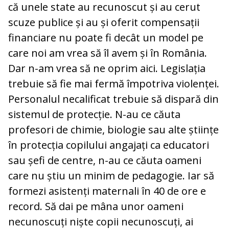
că unele state au recunoscut și au cerut
scuze publice și au și oferit compensații
financiare nu poate fi decât un model pe
care noi am vrea să îl avem și în România.
Dar n-am vrea să ne oprim aici. Legislația
trebuie să fie mai fermă împotriva violenței.
Personalul necalificat trebuie să dispară din
sistemul de protecție. N-au ce căuta
profesori de chimie, biologie sau alte științe
în protecția copilului angajați ca educatori
sau șefi de centre, n-au ce căuta oameni
care nu știu un minim de pedagogie. Iar să
formezi asistenți maternali în 40 de ore e
record. Să dai pe mâna unor oameni
necunoscuți niște copii necunoscuți, ai