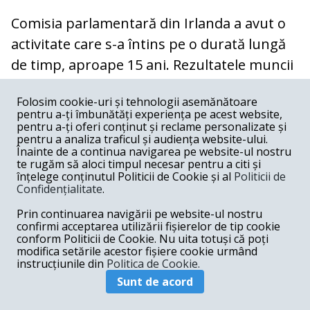
Comisia parlamentară din Irlanda a avut o
activitate care s-a întins pe o durată lungă
de timp, aproape 15 ani. Rezultatele muncii
sunt câteva sute de pagini (vreo 6-7
Folosim cookie-uri și tehnologii asemănătoare
volume). Au fost investigate cazuri
pentru a-ți îmbunătăți experiența pe acest website,
individuale și apoi s-a ajuns la o gândire de
pentru a-ți oferi conținut și reclame personalizate și
pentru a analiza traficul și audiența website-ului.
ansamblu asupra sistemului. La noi,
Înainte de a continua navigarea pe website-ul nostru
te rugăm să aloci timpul necesar pentru a citi și
sistemul de protecția copilului este cumva o
înțelege conținutul Politicii de Cookie și al
Politicii de
moștenire a epocii comuniste. Trebuie spus
Confidențialitate
.
că, în 2006, când a apărut
Raportul Comisiei
Prin continuarea navigării pe website-ul nostru
confirmi acceptarea utilizării fișierelor de tip cookie
Tismăneanu
m-am așteptat ca măcar unul
conform Politicii de Cookie. Nu uita totuși că poți
dintre capitolele raportului să fie dedicat
modifica setările acestor fișiere cookie urmând
instrucțiunile din
Politica de Cookie.
fenomenului orfelinat. Pentru că a fost
Sunt de acord
vorba de un fenomen cu peste 750 instituții