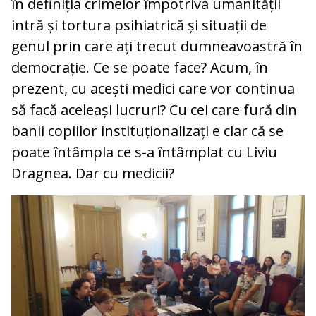
în definiția crimelor împotriva umanității
intră și tortura psihiatrică și situații de
genul prin care ați trecut dumneavoastră în
democrație. Ce se poate face? Acum, în
prezent, cu acești medici care vor continua
să facă aceleași lucruri? Cu cei care fură din
banii copiilor instituționalizați e clar că se
poate întâmpla ce s-a întâmplat cu Liviu
Dragnea. Dar cu medicii?