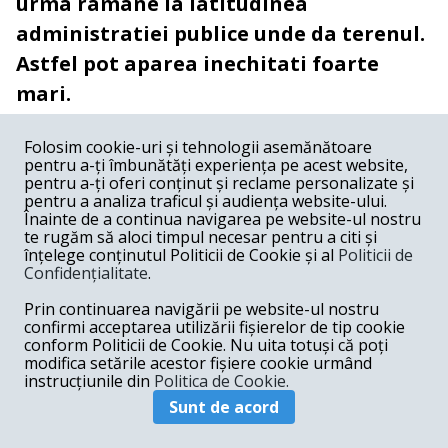
urma ramane la latitudinea
administratiei publice unde da terenul.
Astfel pot aparea inechitati foarte
mari.
Sunt de acord cu dvs., dar noi nu am stat
Folosim cookie-uri și tehnologii asemănătoare
acum sa impartim terenuri sau sa ne
pentru a-ți îmbunătăți experiența pe acest website,
gandim la aspectul ca intr-o zona terenul e
pentru a-ți oferi conținut și reclame personalizate și
pentru a analiza traficul și audiența website-ului.
mai scump. D-le, e cererea si oferta, e
Înainte de a continua navigarea pe website-ul nostru
te rugăm să aloci timpul necesar pentru a citi și
economia de piata, nu suntem noi de vina
înțelege conținutul Politicii de Cookie și al
Politicii de
de acest lucru. Sau, ba da, suntem de vina,
Confidențialitate
.
pentru ca noi am facut revolutia si am creat
Prin continuarea navigării pe website-ul nostru
confirmi acceptarea utilizării fișierelor de tip cookie
posibilitatea acestor lupte democratice.
conform Politicii de Cookie. Nu uita totuși că poți
Fiecare obtine teren acolo unde exista.
modifica setările acestor fișiere cookie urmând
instrucțiunile din
Politica de Cookie.
Ramane la latitudinea primarilor si a
Sunt de acord
consiliilor locale. E prea mult ca, dupa 14