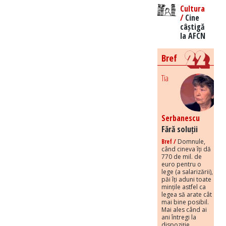
Cultura
/
Cine
câștigă
la AFCN
Bref
Tia
Serbanescu
Fără soluții
Bref /
Domnule,
când cineva îți dă
770 de mil. de
euro pentru o
lege (a salarizării),
păi îți aduni toate
mințile astfel ca
legea să arate cât
mai bine posibil.
Mai ales când ai
ani întregi la
dispoziție.