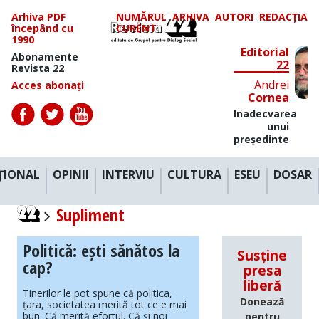
Arhiva PDF
NUMĂRUL
ARHIVA
AUTORI
REDACȚIA
începând cu
CURENT
1990
Editorial
Abonamente
22
Revista 22
Andrei
Acces abonați
Cornea
Inadecvarea
unui
președinte
ȚIONAL
OPINII
INTERVIU
CULTURA
ESEU
DOSAR
Supliment
Politică: ești sănătos la
Susține
cap?
presa
liberă
Tinerilor le pot spune că politica,
Donează
țara, societatea merită tot ce e mai
bun. Că merită efortul. Că și noi
pentru