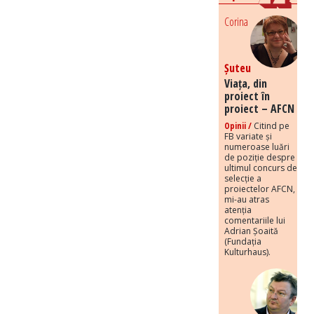
Corina
Șuteu
Viața, din
proiect în
proiect – AFCN
Opinii /
Citind pe
FB variate și
numeroase luări
de poziție despre
ultimul concurs de
selecție a
proiectelor AFCN,
mi-au atras
atenția
comentariile lui
Adrian Șoaită
(Fundația
Kulturhaus).