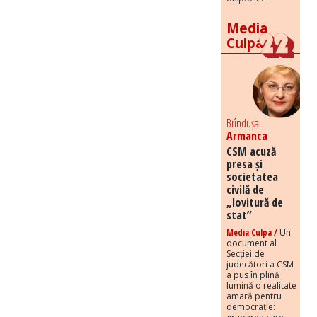
Media
Culpa
Brîndușa
Armanca
CSM acuză
presa și
societatea
civilă de
„lovitură de
stat”
Media Culpa /
Un
document al
Secției de
judecători a CSM
a pus în plină
lumină o realitate
amară pentru
democrație: