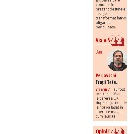
gruparea care
conduce în
prezent destinele
justiției s-a
transformat într-o
oligarhie
periculoasă.
Vis a Vis
Dan
Perjovschi
Frații Tate...
Vis a vis /
...au fost
arestați la Miami
la cererea UK,
după ce Justiția de
la noi i-a lăsat în
libertate magna
cum laudae,
Opinii