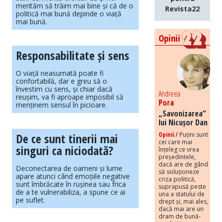
merităm să trăim mai bine și că de o
Revista22
politică mai bună depinde o viață
mai bună.
Opinii
Responsabilitate și sens
O viață neasumată poate fi
confortabilă, dar e greu să o
învestim cu sens, și chiar dacă
Andreea
reușim, va fi aproape imposibil să
Pora
menținem sensul în picioare.
„Savonizarea”
lui Nicușor Dan
De ce sunt tinerii mai
Opinii /
Puțini sunt
cei care mai
singuri ca niciodată?
înțeleg ce vrea
președintele,
dacă are de gând
Deconectarea de oameni și lume
să soluționeze
apare atunci când emoțiile negative
criza politică,
sunt îmbrăcate în rușinea sau frica
suprapusă peste
de a te vulnerabiliza, a spune ce ai
una a statului de
pe suflet.
drept și, mai ales,
dacă mai are un
dram de bună-