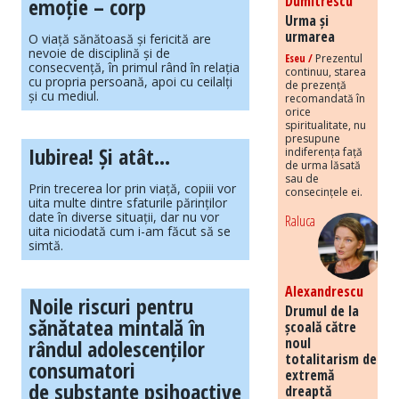
Dumitrescu
emoție – corp
Urma și
urmarea
O viață sănătoasă și fericită are
nevoie de disciplină și de
Eseu /
Prezentul
consecvență, în primul rând în relația
continuu, starea
cu propria persoană, apoi cu ceilalți
de prezență
și cu mediul.
recomandată în
orice
spiritualitate, nu
presupune
Iubirea! Și atât…
indiferența față
de urma lăsată
sau de
Prin trecerea lor prin viață, copiii vor
consecințele ei.
uita multe dintre sfaturile părinților
date în diverse situații, dar nu vor
Raluca
uita niciodată cum i-am făcut să se
simtă.
Alexandrescu
Noile riscuri pentru
Drumul de la
sănătatea mintală în
școală către
noul
rândul adolescenților
totalitarism de
consumatori
extremă
de substanțe psihoactive
dreaptă