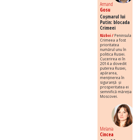
Armand
Gosu
Coșmarul lui
Putin: blocada
Crimeei
Război /
Peninsula
Crimeea a fost
prioritatea
numărul unu în
politica Rusiei.
Cucerirea ei în
2014 a dovedit
puterea Rusiei,
apărarea,
menținerea în
siguranță și
prosperitatea ei
semnifică măreția
Moscovei.
Melania
Cincea