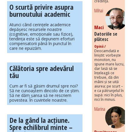
credință.
O scurtă privire asupra
Mihai
burnoutului academic
Atunci când cerințele academice
Maci
depășesc resursele noastre
Datoriile se
(cognitive, emoționale sau fizice),
tendința este să depunem eforturi
plătesc
compensatorii până în punctul în
Opinii /
care ne epuizăm.
Deocamdată e
liniștit: vorbește
monoton, nu
spune mare lucru,
Călătoria spre adevărul
dar lasă să se
tău
înțeleagă ce
trebuie, dă din
mâini și se uită
Cum ar fi să găsim drumul spre noi?
aiurea; pe scurt –
Să ne cunoaștem dincolo de ce știm.
e ca pătrunjelul în
Să ne dăm șansa să ne rescriem
supă: nici în plus,
nici în minus.
povestea. În cuvintele noastre.
Marina
De la gând la acțiune.
Spre echilibrul minte –