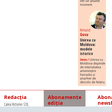
într-un anumit
moment.
Armand
Gosu
Unirea cu
Moldova:
modele
istorice
Unire /
Unirea cu
Moldova depinde
de intensitatea
amenințării
haosului și
anarhiei de
dincolo de Nistru.
Redacția
Abonamente
Abona
ediția
newsl
Calea Victoriei 120,
tipărită
Sector 1, Bucuresti,