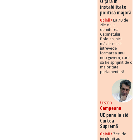
O țară în
instabilitate
politică majoră
Opinii /
La 70 de
zile de la
demiterea
Cabinetului
Bolojan, nici
măcar nu se
întrevede
formarea unui
nou guvern, care
să fie sprijinit de o
majoritate
parlamentară.
Cristian
Campeanu
UE pune la zid
Curtea
Supremă
Opinii /
Zeci de
inculpați au