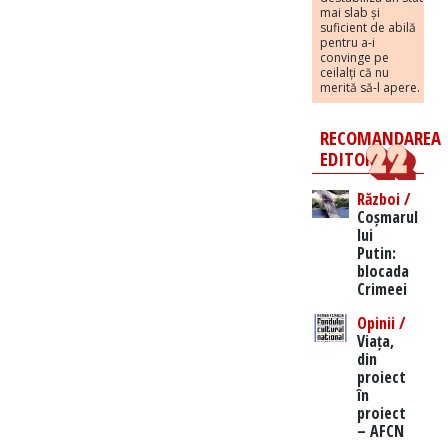
mai slab și
suficient de abilă
pentru a-i
convinge pe
ceilalți că nu
merită să-l apere.
RECOMANDAREA
EDITORILOR
Război /
Coșmarul
lui
Putin:
blocada
Crimeei
Opinii /
Viața,
din
proiect
în
proiect
– AFCN