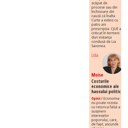
scăpat de
procese sau din
închisoare din
cauză că Înalta
Curte a extins cu
patru ani
prescripția. CJUE a
criticat în termeni
duri instanța
condusă de Lia
Savonea.
Lidia
Moise
Costurile
economice ale
haosului politic
Opinii /
Economia
nu poate rezista
cu retorica falsă a
susținerii
intereselor
poporului, care,
de fapt, ascunde