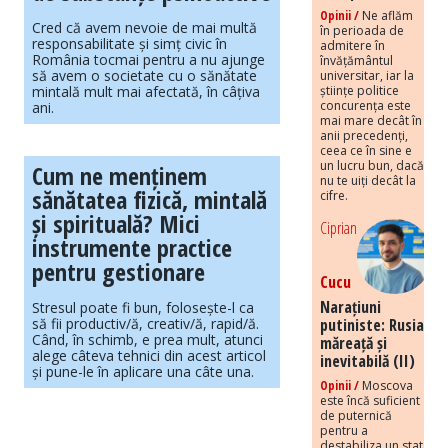
Opinii /
Ne aflăm
Cred că avem nevoie de mai multă
în perioada de
responsabilitate și simț civic în
admitere în
România tocmai pentru a nu ajunge
învățământul
să avem o societate cu o sănătate
universitar, iar la
mintală mult mai afectată, în câțiva
științe politice
concurența este
ani.
mai mare decât în
anii precedenți,
ceea ce în sine e
un lucru bun, dacă
Cum ne menținem
nu te uiți decât la
sănătatea fizică, mintală
cifre.
și spirituală? Mici
Ciprian
instrumente practice
pentru gestionare
Cucu
Narațiuni
Stresul poate fi bun, folosește-l ca
să fii productiv/ă, creativ/ă, rapid/ă.
putiniste: Rusia
Când, în schimb, e prea mult, atunci
măreață și
alege câteva tehnici din acest articol
inevitabilă (II)
și pune-le în aplicare una câte una.
Opinii /
Moscova
este încă suficient
de puternică
pentru a
destabiliza un stat