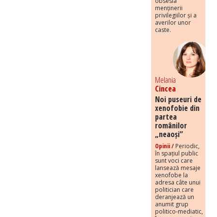
obsesia
menținerii
privilegiilor și a
averilor unor
caste.
Melania
Cincea
Noi puseuri de
xenofobie din
partea
românilor
„neaoși”
Opinii /
Periodic,
în spațiul public
sunt voci care
lansează mesaje
xenofobe la
adresa câte unui
politician care
deranjează un
anumit grup
politico-mediatic,