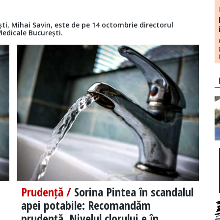
ti, Mihai Savin, este de pe 14 octombrie directorul
 Medicale București.
Prudență /
Sorina Pintea în scandalul
apei potabile: Recomandăm
prudență. Nivelul clorului e în