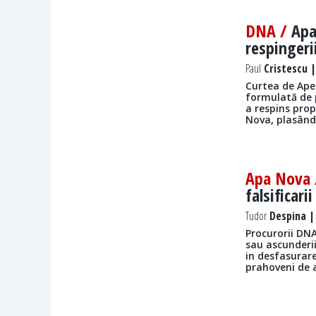
DNA /
Apa
respingeri
Paul
Cristescu |
Curtea de Apel
formulată de 
a respins prop
Nova, plasându
Apa Nova
falsificar
Tudor
Despina | 
Procurorii DNA 
sau ascunderi
in desfasurar
prahoveni de a