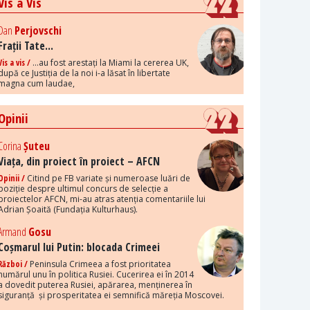
Vis a Vis
Dan
Perjovschi
Frații Tate...
Vis a vis /
...au fost arestați la Miami la cererea UK,
după ce Justiția de la noi i-a lăsat în libertate
magna cum laudae,
Opinii
Corina
Șuteu
Viața, din proiect în proiect – AFCN
Opinii /
Citind pe FB variate și numeroase luări de
poziție despre ultimul concurs de selecție a
proiectelor AFCN, mi-au atras atenția comentariile lui
Adrian Șoaită (Fundația Kulturhaus).
Armand
Gosu
Coșmarul lui Putin: blocada Crimeei
Război /
Peninsula Crimeea a fost prioritatea
numărul unu în politica Rusiei. Cucerirea ei în 2014
a dovedit puterea Rusiei, apărarea, menținerea în
siguranță și prosperitatea ei semnifică măreția Moscovei.