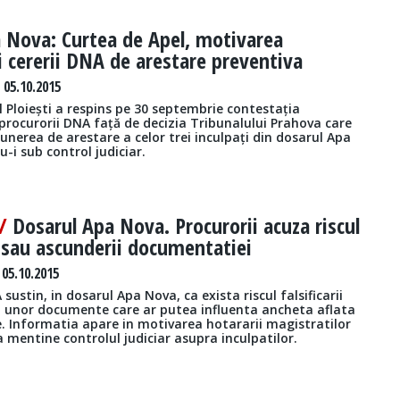
 Nova: Curtea de Apel, motivarea
i cererii DNA de arestare preventiva
 05.10.2015
 Ploiești a respins pe 30 septembrie contestația
procurorii DNA față de decizia Tribunalului Prahova care
unerea de arestare a celor trei inculpați din dosarul Apa
-i sub control judiciar.
 /
Dosarul Apa Nova. Procurorii acuza riscul
ii sau ascunderii documentatiei
05.10.2015
sustin, in dosarul Apa Nova, ca exista riscul falsificarii
i unor documente care ar putea influenta ancheta aflata
e. Informatia apare in motivarea hotararii magistratilor
 mentine controlul judiciar asupra inculpatilor.