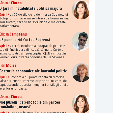
Melania
Cincea
O țară în instabilitate politică majoră
Opinii /
La 70 de zile de la demiterea Cabinetului
Bolojan, nici măcar nu se întrevede formarea unui
nou guvern, care să fie sprijinit de o majoritate
parlamentară.
Cristian
Campeanu
UE pune la zid Curtea Supremă
Opinii /
Zeci de inculpați au scăpat de procese
sau din închisoare din cauză că Înalta Curte a
extins cu patru ani prescripția. CJUE a criticat în
termeni duri instanța condusă de Lia Savonea.
Lidia
Moise
Costurile economice ale haosului politic
Opinii /
Economia nu poate rezista cu retorica
falsă a susținerii intereselor poporului, care, de
fapt, ascunde obsesia menținerii privilegiilor și a
averilor unor caste.
Melania
Cincea
Noi puseuri de xenofobie din partea
românilor „neaoși”
Opinii /
Periodic, în spațiul public sunt voci care