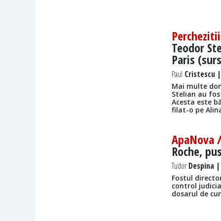
Percheziti
Teodor Stel
Paris (sur
Paul
Cristescu |
Mai multe domi
Stelian au fos
Acesta este bă
filat-o pe Alin
ApaNova 
Roche, pus
Tudor
Despina | 
Fostul directo
control judici
dosarul de cu