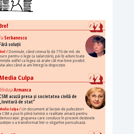
Bref
Tia
Serbanescu
Fără soluții
Bref /
Domnule, când cineva îți dă 770 de mil. de
euro pentru o lege (a salarizării), păi îți aduni toate
mințile astfel ca legea să arate cât mai bine posibil.
Mai ales când ai ani întregi la dispoziție.
Media Culpa
Brîndușa
Armanca
CSM acuză presa și societatea civilă de
„lovitură de stat”
Media Culpa /
Un document al Secției de judecători
a CSM a pus în plină lumină o realitate amară pentru
democrație: gruparea care conduce în prezent destinele
justiției s-a transformat într-o oligarhie periculoasă.