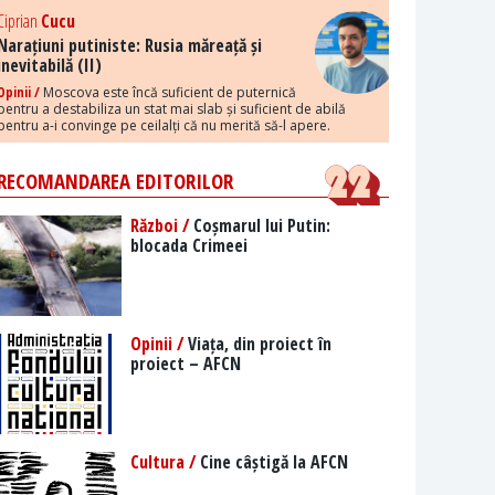
Ciprian
Cucu
Narațiuni putiniste: Rusia măreață și
inevitabilă (II)
Opinii /
Moscova este încă suficient de puternică
pentru a destabiliza un stat mai slab și suficient de abilă
pentru a-i convinge pe ceilalți că nu merită să-l apere.
RECOMANDAREA EDITORILOR
Război /
Coșmarul lui Putin:
blocada Crimeei
Opinii /
Viața, din proiect în
proiect – AFCN
Cultura /
Cine câștigă la AFCN