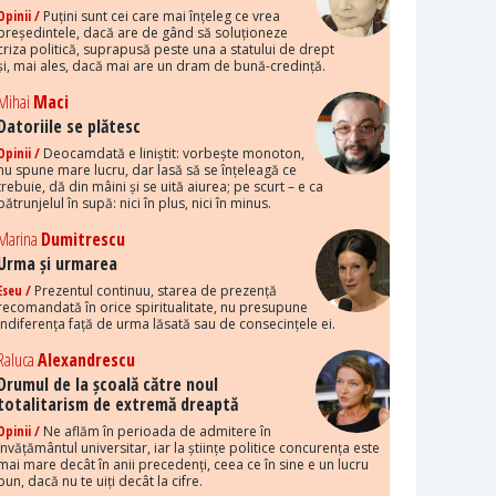
Opinii /
Puțini sunt cei care mai înțeleg ce vrea
președintele, dacă are de gând să soluționeze
criza politică, suprapusă peste una a statului de drept
și, mai ales, dacă mai are un dram de bună-credință.
Mihai
Maci
Datoriile se plătesc
Opinii /
Deocamdată e liniștit: vorbește monoton,
nu spune mare lucru, dar lasă să se înțeleagă ce
trebuie, dă din mâini și se uită aiurea; pe scurt – e ca
pătrunjelul în supă: nici în plus, nici în minus.
Marina
Dumitrescu
Urma și urmarea
Eseu /
Prezentul continuu, starea de prezență
recomandată în orice spiritualitate, nu presupune
indiferența față de urma lăsată sau de consecințele ei.
Raluca
Alexandrescu
Drumul de la școală către noul
totalitarism de extremă dreaptă
Opinii /
Ne aflăm în perioada de admitere în
învățământul universitar, iar la științe politice concurența este
mai mare decât în anii precedenți, ceea ce în sine e un lucru
bun, dacă nu te uiți decât la cifre.