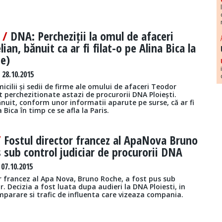
i /
DNA: Percheziții la omul de afaceri
ian, bănuit ca ar fi filat-o pe Alina Bica la
se)
 28.10.2015
cilii și sedii de firme ale omului de afaceri Teodor
t perchezitionate astazi de procurorii DNA Ploiești.
nuit, conform unor informatii aparute pe surse, că ar fi
a Bica în timp ce se afla la Paris.
/
Fostul director francez al ApaNova Bruno
 sub control judiciar de procurorii DNA
07.10.2015
r francez al Apa Nova, Bruno Roche, a fost pus sub
ar. Decizia a fost luata dupa audieri la DNA Ploiesti, in
mparare si trafic de influenta care vizeaza compania.