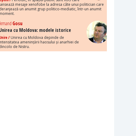
lansează mesaje xenofobe la adresa câte unui politician care
deranjează un anumit grup politico-mediatic, într-un anumit
moment.
Armand
Gosu
Unirea cu Moldova: modele istorice
Unire /
Unirea cu Moldova depinde de
intensitatea amenințării haosului și anarhiei de
dincolo de Nistru.