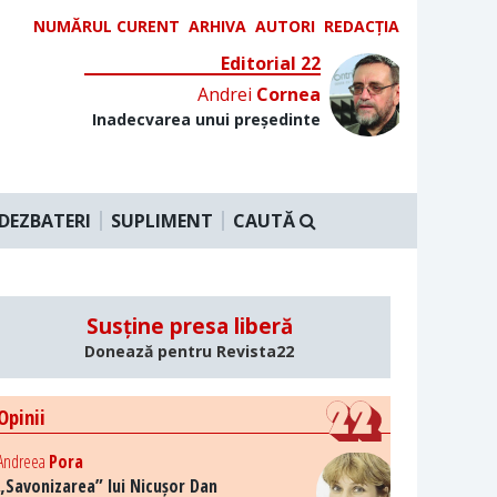
NUMĂRUL CURENT
ARHIVA
AUTORI
REDACȚIA
Editorial 22
Andrei
Cornea
Inadecvarea unui președinte
DEZBATERI
SUPLIMENT
CAUTĂ
Susține presa liberă
Donează pentru Revista22
Opinii
Andreea
Pora
„Savonizarea” lui Nicușor Dan