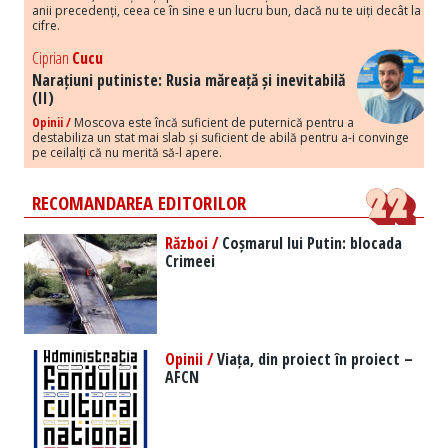
anii precedenți, ceea ce în sine e un lucru bun, dacă nu te uiți decât la
cifre.
Ciprian
Cucu
Narațiuni putiniste: Rusia măreață și inevitabilă
(II)
Opinii /
Moscova este încă suficient de puternică pentru a
destabiliza un stat mai slab și suficient de abilă pentru a-i convinge
pe ceilalți că nu merită să-l apere.
RECOMANDAREA EDITORILOR
Război /
Coșmarul lui Putin: blocada
Crimeei
Opinii /
Viața, din proiect în proiect –
AFCN