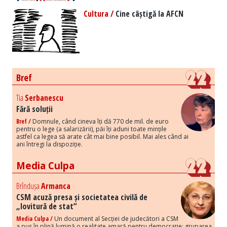
Cultura /
Cine câștigă la AFCN
Bref
Tia
Serbanescu
Fără soluții
Bref /
Domnule, când cineva îți dă 770 de mil. de euro
pentru o lege (a salarizării), păi îți aduni toate mințile
astfel ca legea să arate cât mai bine posibil. Mai ales când ai
ani întregi la dispoziție.
Media Culpa
Brîndușa
Armanca
CSM acuză presa și societatea civilă de
„lovitură de stat”
Media Culpa /
Un document al Secției de judecători a CSM
a pus în plină lumină o realitate amară pentru democrație: gruparea