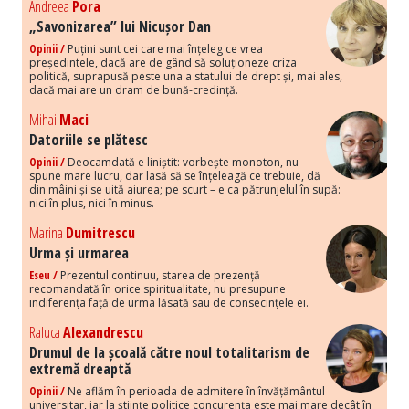
Andreea
Pora
„Savonizarea” lui Nicușor Dan
Opinii /
Puțini sunt cei care mai înțeleg ce vrea
președintele, dacă are de gând să soluționeze criza
politică, suprapusă peste una a statului de drept și, mai ales,
dacă mai are un dram de bună-credință.
Mihai
Maci
Datoriile se plătesc
Opinii /
Deocamdată e liniștit: vorbește monoton, nu
spune mare lucru, dar lasă să se înțeleagă ce trebuie, dă
din mâini și se uită aiurea; pe scurt – e ca pătrunjelul în supă:
nici în plus, nici în minus.
Marina
Dumitrescu
Urma și urmarea
Eseu /
Prezentul continuu, starea de prezență
recomandată în orice spiritualitate, nu presupune
indiferența față de urma lăsată sau de consecințele ei.
Raluca
Alexandrescu
Drumul de la școală către noul totalitarism de
extremă dreaptă
Opinii /
Ne aflăm în perioada de admitere în învățământul
universitar, iar la științe politice concurența este mai mare decât în