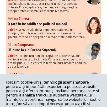
Război /
Peninsula Crimeea a fost prioritatea numărul
unu în politica Rusiei. Cucerirea ei în 2014 a dovedit
puterea Rusiei, apărarea, menținerea în siguranță și
prosperitatea ei semnifică măreția Moscovei.
Melania
Cincea
O țară în instabilitate politică majoră
Opinii /
La 70 de zile de la demiterea Cabinetului
Bolojan, nici măcar nu se întrevede formarea unui nou
guvern, care să fie sprijinit de o majoritate parlamentară.
Cristian
Campeanu
UE pune la zid Curtea Supremă
Opinii /
Zeci de inculpați au scăpat de procese sau din
închisoare din cauză că Înalta Curte a extins cu patru ani
prescripția. CJUE a criticat în termeni duri instanța condusă
de Lia Savonea.
Lidia
Moise
Costurile economice ale haosului politic
Folosim cookie-uri și tehnologii asemănătoare
Opinii /
Economia nu poate rezista cu retorica falsă a
pentru a-ți îmbunătăți experiența pe acest website,
susținerii intereselor poporului, care, de fapt, ascunde
pentru a-ți oferi conținut și reclame personalizate și
obsesia menținerii privilegiilor și a averilor unor caste.
pentru a analiza traficul și audiența website-ului.
Înainte de a continua navigarea pe website-ul nostru
Melania
Cincea
te rugăm să aloci timpul necesar pentru a citi și
Noi puseuri de xenofobie din partea românilor