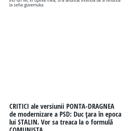
intr-un fel, in opinia mea, si-a anuntat intentia de a renunta
la sefia guvernului.
CRITICI ale versiunii PONTA-DRAGNEA
de modernizare a PSD: Duc ţara în epoca
lui STALIN. Vor sa treaca la o formulă
COMUNISTA