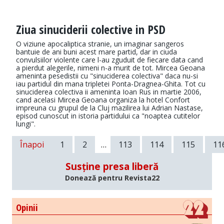
Ziua sinuciderii colective in PSD
O viziune apocaliptica stranie, un imaginar sangeros
bantuie de ani buni acest mare partid, dar in ciuda
convulsiilor violente care l-au zguduit de fiecare data cand
a pierdut alegerile, nimeni n-a murit de tot. Mircea Geoana
ameninta pesedistii cu "sinuciderea colectiva" daca nu-si
iau partidul din mana tripletei Ponta-Dragnea-Ghita. Tot cu
sinuciderea colectiva ii ameninta Ioan Rus in martie 2006,
cand acelasi Mircea Geoana organiza la hotel Confort
impreuna cu grupul de la Cluj mazilirea lui Adrian Nastase,
episod cunoscut in istoria partidului ca "noaptea cutitelor
lungi".
Înapoi
1
2
…
113
114
115
11
Susține presa liberă
Donează pentru Revista22
Opinii