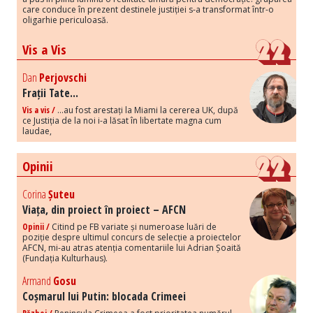
care conduce în prezent destinele justiției s-a transformat într-o
oligarhie periculoasă.
Vis a Vis
Dan
Perjovschi
Frații Tate...
Vis a vis /
...au fost arestați la Miami la cererea UK, după
ce Justiția de la noi i-a lăsat în libertate magna cum
laudae,
Opinii
Corina
Șuteu
Viața, din proiect în proiect – AFCN
Opinii /
Citind pe FB variate și numeroase luări de
poziție despre ultimul concurs de selecție a proiectelor
AFCN, mi-au atras atenția comentariile lui Adrian Șoaită
(Fundația Kulturhaus).
Armand
Gosu
Coșmarul lui Putin: blocada Crimeei