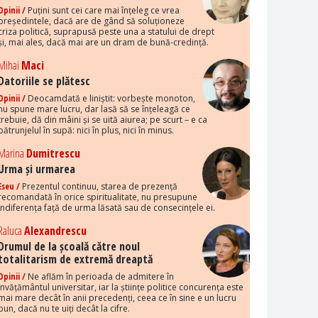
Opinii /
Puțini sunt cei care mai înțeleg ce vrea
președintele, dacă are de gând să soluționeze
criza politică, suprapusă peste una a statului de drept
și, mai ales, dacă mai are un dram de bună-credință.
Mihai
Maci
Datoriile se plătesc
Opinii /
Deocamdată e liniștit: vorbește monoton,
nu spune mare lucru, dar lasă să se înțeleagă ce
trebuie, dă din mâini și se uită aiurea; pe scurt – e ca
pătrunjelul în supă: nici în plus, nici în minus.
Marina
Dumitrescu
Urma și urmarea
Eseu /
Prezentul continuu, starea de prezență
recomandată în orice spiritualitate, nu presupune
indiferența față de urma lăsată sau de consecințele ei.
Raluca
Alexandrescu
Drumul de la școală către noul
totalitarism de extremă dreaptă
Opinii /
Ne aflăm în perioada de admitere în
învățământul universitar, iar la științe politice concurența este
mai mare decât în anii precedenți, ceea ce în sine e un lucru
bun, dacă nu te uiți decât la cifre.