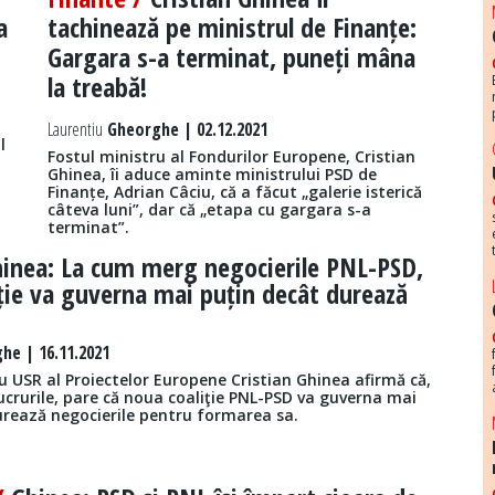
a
tachinează pe ministrul de Finanțe:
Gargara s-a terminat, puneți mâna
la treabă!
Laurentiu
Gheorghe | 02.12.2021
l
Fostul ministru al Fondurilor Europene, Cristian
Ghinea, îi aduce aminte ministrului PSD de
Finanțe, Adrian Câciu, că a făcut „galerie isterică
câteva luni”, dar că „etapa cu gargara s-a
terminat”.
inea: La cum merg negocierile PNL-PSD,
ție va guverna mai puțin decât durează
he | 16.11.2021
u USR al Proiectelor Europene Cristian Ghinea afirmă că,
ucrurile, pare că noua coaliţie PNL-PSD va guverna mai
urează negocierile pentru formarea sa.