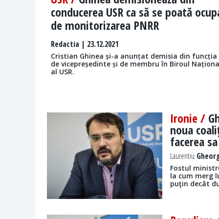
conducerea USR ca să se poată ocup
de monitorizarea PNRR
Redactia
| 23.12.2021
Cristian Ghinea și-a anunțat demisia din funcția
de vicepreședinte și de membru în Biroul Naționa
al USR.
Ironie /
Gh
noua coali
facerea sa
Laurentiu
Gheorg
Fostul ministr
la cum merg l
puţin decât d