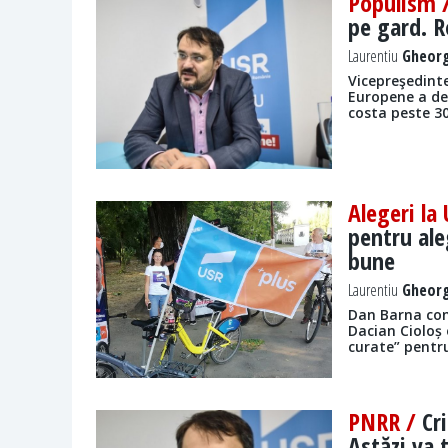
Populism 
pe gard. R
Laurentiu
Gheorg
Vicepreşedintel
Europene a de
costa peste 30
Alegeri la
pentru aleg
bune
Laurentiu
Gheorg
Dan Barna cons
Dacian Cioloș 
curate” pentru
PNRR /
Cr
Astăzi va t