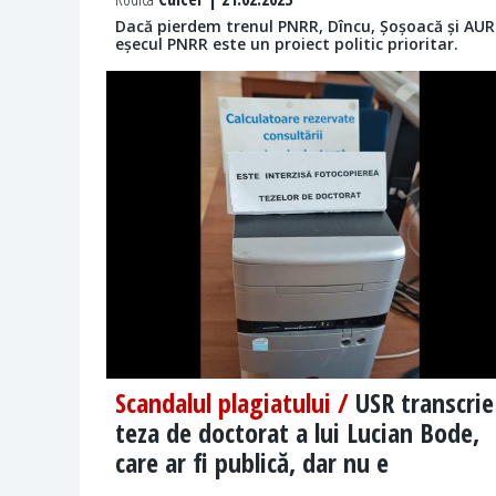
Dacă pierdem trenul PNRR, Dîncu, Șoșoacă și AUR v
eșecul PNRR este un proiect politic prioritar.
Scandalul plagiatului /
USR transcrie
teza de doctorat a lui Lucian Bode,
care ar fi publică, dar nu e