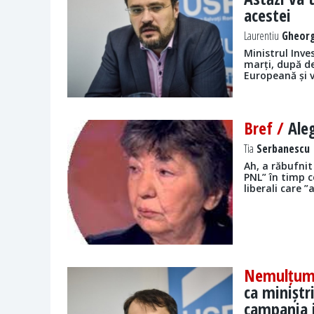
acestei
Laurentiu
Gheorg
Ministrul Inve
marți, după d
Europeană și v
Bref /
Aleg
Tia
Serbanescu |
Ah, a răbufni
PNL” în timp c
liberali care
Nemulțumir
ca miniștr
campania 