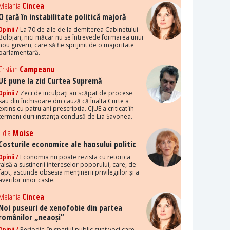
Melania
Cincea
O țară în instabilitate politică majoră
Opinii /
La 70 de zile de la demiterea Cabinetului
Bolojan, nici măcar nu se întrevede formarea unui
nou guvern, care să fie sprijinit de o majoritate
parlamentară.
Cristian
Campeanu
UE pune la zid Curtea Supremă
Opinii /
Zeci de inculpați au scăpat de procese
sau din închisoare din cauză că Înalta Curte a
extins cu patru ani prescripția. CJUE a criticat în
termeni duri instanța condusă de Lia Savonea.
Lidia
Moise
Costurile economice ale haosului politic
Opinii /
Economia nu poate rezista cu retorica
falsă a susținerii intereselor poporului, care, de
fapt, ascunde obsesia menținerii privilegiilor și a
averilor unor caste.
Melania
Cincea
Noi puseuri de xenofobie din partea
românilor „neaoși”
Opinii /
Periodic, în spațiul public sunt voci care