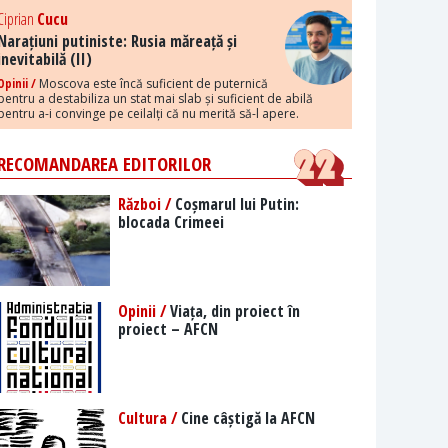
Ciprian
Cucu
Narațiuni putiniste: Rusia măreață și
inevitabilă (II)
Opinii /
Moscova este încă suficient de puternică
pentru a destabiliza un stat mai slab și suficient de abilă
pentru a-i convinge pe ceilalți că nu merită să-l apere.
RECOMANDAREA EDITORILOR
Război /
Coșmarul lui Putin:
blocada Crimeei
Opinii /
Viața, din proiect în
proiect – AFCN
Cultura /
Cine câștigă la AFCN