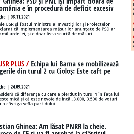
/
Ghinea: PSD și PNL își împart cioara de
omânia e în procedură de deficit excesiv
he | 08.11.2021
e USR şi fostul ministru al Investiţiilor şi Proiectelor
clarat că implementarea măsurilor anunţate de PSD ar
 miliarde lei, și e doar lista scurtă de măsuri.
 USR PLUS /
Echipa lui Barna se mobilizează
erile din turul 2 cu Cioloș: Este caft pe
he | 24.09.2021
ideră că diferența cu care a pierdut în turul 1 în fața lui
este mică și că este nevoie de încă „3.000, 3.500 de voturi
 a câștiga șefia partidului.
istian Ghinea: Am lăsat PNRR la cheie.
rece de CE și va fi aprobat la sfârșitul