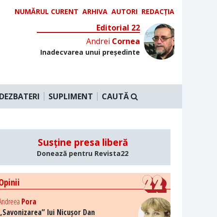
NUMĂRUL CURENT
ARHIVA
AUTORI
REDACȚIA
Editorial 22
Andrei
Cornea
Inadecvarea unui președinte
DEZBATERI
SUPLIMENT
CAUTĂ
Susține presa liberă
Donează pentru Revista22
Opinii
Andreea
Pora
„Savonizarea” lui Nicușor Dan