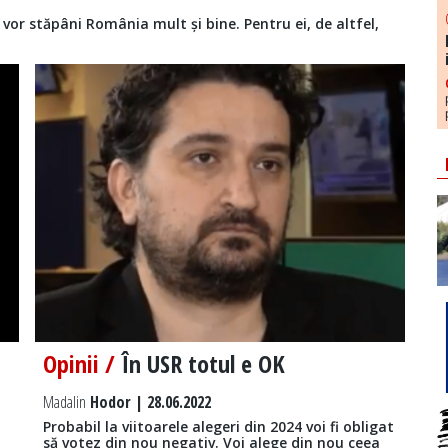
or stăpâni România mult și bine. Pentru ei, de altfel,
Opinii /
În USR totul e OK
Madalin
Hodor | 28.06.2022
Probabil la viitoarele alegeri din 2024 voi fi obligat
să votez din nou negativ. Voi alege din nou ceea