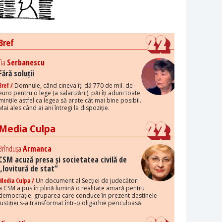
Bref
Tia
Serbanescu
Fără soluții
Bref /
Domnule, când cineva îți dă 770 de mil. de
euro pentru o lege (a salarizării), păi îți aduni toate
mințile astfel ca legea să arate cât mai bine posibil.
Mai ales când ai ani întregi la dispoziție.
Media Culpa
Brîndușa
Armanca
CSM acuză presa și societatea civilă de
„lovitură de stat”
Media Culpa /
Un document al Secției de judecători
a CSM a pus în plină lumină o realitate amară pentru
democrație: gruparea care conduce în prezent destinele
justiției s-a transformat într-o oligarhie periculoasă.