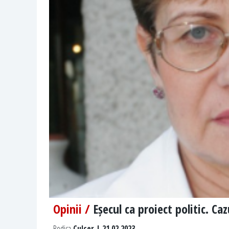
Opinii /
Eșecul ca proiect politic. Ca
Rodica
Culcer | 21.02.2023