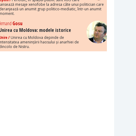
lansează mesaje xenofobe la adresa câte unui politician care
deranjează un anumit grup politico-mediatic, într-un anumit
moment.
Armand
Gosu
Unirea cu Moldova: modele istorice
Unire /
Unirea cu Moldova depinde de
intensitatea amenințării haosului și anarhiei de
dincolo de Nistru.