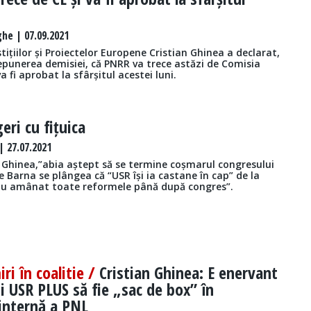
he | 07.09.2021
stițiilor și Proiectelor Europene Cristian Ghinea a declarat,
epunerea demisiei, că PNRR va trece astăzi de Comisia
a fi aprobat la sfârșitul acestei luni.
eri cu fițuica
 27.07.2021
t Ghinea,”abia aștept să se termine coșmarul congresului
e Barna se plângea că “USR își ia castane în cap” de la
 ”au amânat toate reformele până după congres”.
i în coalitie /
Cristian Ghinea: E enervant
ii USR PLUS să fie „sac de box” în
internă a PNL