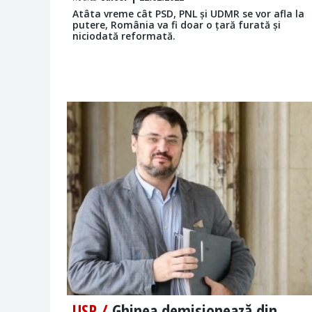
Atâta vreme cât PSD, PNL și UDMR se vor afla la
putere, România va fi doar o țară furată și
niciodată reformată.
USR /
Ghinea demisionează din