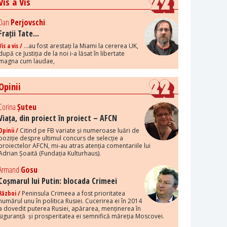
Vis a Vis
Dan
Perjovschi
Frații Tate...
Vis a vis /
...au fost arestați la Miami la cererea UK,
după ce Justiția de la noi i-a lăsat în libertate
magna cum laudae,
Opinii
Corina
Șuteu
Viața, din proiect în proiect – AFCN
Opinii /
Citind pe FB variate și numeroase luări de
poziție despre ultimul concurs de selecție a
proiectelor AFCN, mi-au atras atenția comentariile lui
Adrian Șoaită (Fundația Kulturhaus).
Armand
Gosu
Coșmarul lui Putin: blocada Crimeei
Război /
Peninsula Crimeea a fost prioritatea
numărul unu în politica Rusiei. Cucerirea ei în 2014
a dovedit puterea Rusiei, apărarea, menținerea în
siguranță și prosperitatea ei semnifică măreția Moscovei.