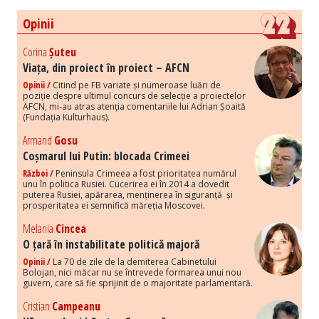
Opinii
Corina
Șuteu
Viața, din proiect în proiect – AFCN
Opinii /
Citind pe FB variate și numeroase luări de
poziție despre ultimul concurs de selecție a proiectelor
AFCN, mi-au atras atenția comentariile lui Adrian Șoaită
(Fundația Kulturhaus).
Armand
Gosu
Coșmarul lui Putin: blocada Crimeei
Război /
Peninsula Crimeea a fost prioritatea numărul
unu în politica Rusiei. Cucerirea ei în 2014 a dovedit
puterea Rusiei, apărarea, menținerea în siguranță și
prosperitatea ei semnifică măreția Moscovei.
Melania
Cincea
O țară în instabilitate politică majoră
Opinii /
La 70 de zile de la demiterea Cabinetului
Bolojan, nici măcar nu se întrevede formarea unui nou
guvern, care să fie sprijinit de o majoritate parlamentară.
Cristian
Campeanu