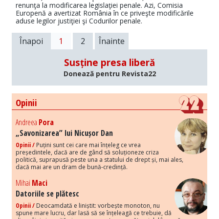
renunţa la modificarea legislaţiei penale. Azi, Comisia
Europenă a avertizat România în ce priveşte modificările
aduse legilor justiţiei şi Codurilor penale.
Înapoi
1
2
Înainte
Susține presa liberă
Donează pentru Revista22
Opinii
Andreea
Pora
„Savonizarea” lui Nicușor Dan
Opinii /
Puțini sunt cei care mai înțeleg ce vrea
președintele, dacă are de gând să soluționeze criza
politică, suprapusă peste una a statului de drept și, mai ales,
dacă mai are un dram de bună-credință.
Mihai
Maci
Datoriile se plătesc
Opinii /
Deocamdată e liniștit: vorbește monoton, nu
spune mare lucru, dar lasă să se înțeleagă ce trebuie, dă