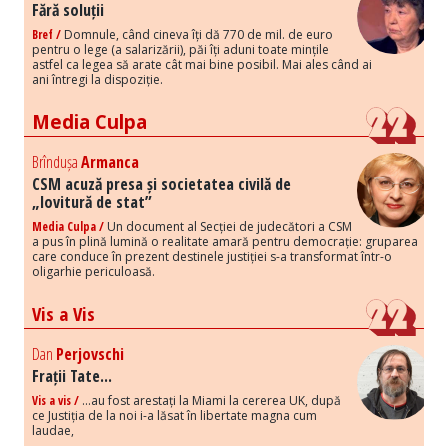
Fără soluții
Bref /
Domnule, când cineva îți dă 770 de mil. de euro
pentru o lege (a salarizării), păi îți aduni toate mințile
astfel ca legea să arate cât mai bine posibil. Mai ales când ai
ani întregi la dispoziție.
Media Culpa
Brîndușa
Armanca
CSM acuză presa și societatea civilă de
„lovitură de stat”
Media Culpa /
Un document al Secției de judecători a CSM
a pus în plină lumină o realitate amară pentru democrație: gruparea
care conduce în prezent destinele justiției s-a transformat într-o
oligarhie periculoasă.
Vis a Vis
Dan
Perjovschi
Frații Tate...
Vis a vis /
...au fost arestați la Miami la cererea UK, după
ce Justiția de la noi i-a lăsat în libertate magna cum
laudae,