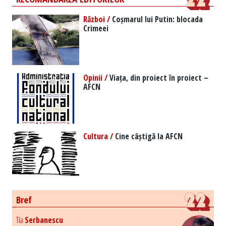
Război /
Coșmarul lui Putin: blocada
Crimeei
Opinii /
Viața, din proiect în proiect –
AFCN
Cultura /
Cine câștigă la AFCN
Bref
Tia
Serbanescu