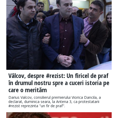
Vâlcov, despre #rezist: Un firicel de praf
în drumul nostru spre a cuceri istoria pe
care o merităm
Darius Valcov, consilierul premierului Viorica Dancila, a
declarat, duminica seara, la Antena 3, ca protestatarii
#rezist reprezinta "un fir de praf".