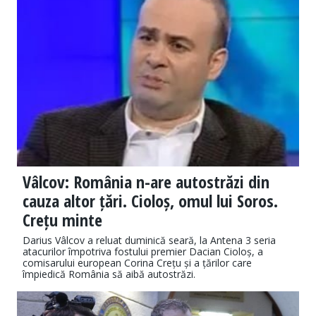
Vâlcov: România n-are autostrăzi din
cauza altor țări. Cioloș, omul lui Soros.
Crețu minte
Darius Vâlcov a reluat duminică seară, la Antena 3 seria
atacurilor împotriva fostului premier Dacian Cioloș, a
comisarului european Corina Crețu și a țărilor care
împiedică România să aibă autostrăzi.