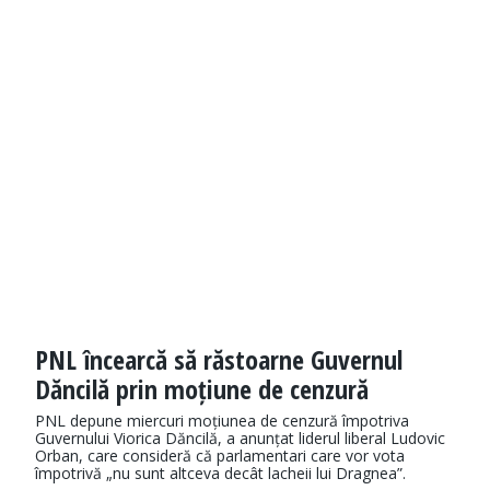
PNL încearcă să răstoarne Guvernul
Dăncilă prin moțiune de cenzură
PNL depune miercuri moțiunea de cenzură împotriva
Guvernului Viorica Dăncilă, a anunțat liderul liberal Ludovic
Orban, care consideră că parlamentari care vor vota
împotrivă „nu sunt altceva decât lacheii lui Dragnea”.