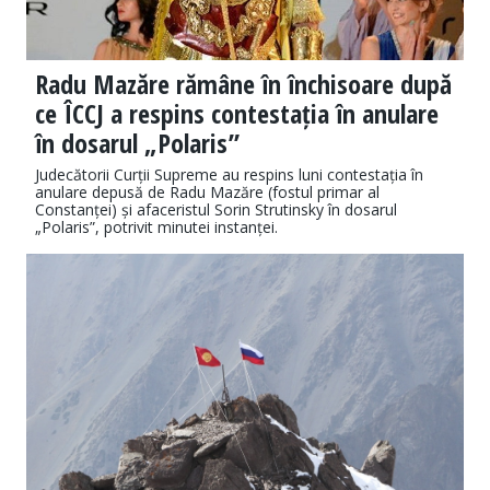
Radu Mazăre rămâne în închisoare după
ce ÎCCJ a respins contestația în anulare
în dosarul „Polaris”
Judecătorii Curții Supreme au respins luni contestația în
anulare depusă de Radu Mazăre (fostul primar al
Constanței) și afaceristul Sorin Strutinsky în dosarul
„Polaris”, potrivit minutei instanței.