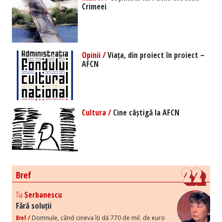
Crimeei
Opinii /
Viața, din proiect în proiect –
AFCN
Cultura /
Cine câștigă la AFCN
Bref
Tia
Serbanescu
Fără soluții
Bref /
Domnule, când cineva îți dă 770 de mil. de euro