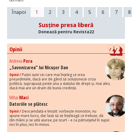
Înapoi
1
2
3
4
5
6
7
8
Susține presa liberă
Donează pentru Revista22
Opinii
Andreea
Pora
„Savonizarea” lui Nicușor Dan
Opinii /
Puțini sunt cei care mai înțeleg ce vrea
președintele, dacă are de gând să soluționeze criza
politică, suprapusă peste una a statului de drept și, mai ales,
dacă mai are un dram de bună-credință.
Mihai
Maci
Datoriile se plătesc
Opinii /
Deocamdată e liniștit: vorbește monoton, nu
spune mare lucru, dar lasă să se înțeleagă ce trebuie, dă
din mâini și se uită aiurea; pe scurt – e ca pătrunjelul în supă:
nici în plus, nici în minus.