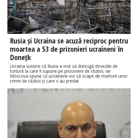
Rusia și Ucraina se acuză reciproc pentru
moartea a 53 de prizonieri ucraineni în
Donețk
Ucraina susține că Rusia a vrut să distrugă dovezile de
tortură la care îi supune pe prizonierii de război, iar
Moscova spune că ucrainenii vor să scape de martorii unor
crime de război și care s-au predat