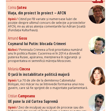
Corina
Șuteu
Viața, din proiect în proiect – AFCN
Opinii /
Citind pe FB variate și numeroase luări de
poziție despre ultimul concurs de selecție a proiectelor
AFCN, mi-au atras atenția comentariile lui Adrian Șoaită
(Fundația Kulturhaus).
Armand
Gosu
Coșmarul lui Putin: blocada Crimeei
Război /
Peninsula Crimeea a fost prioritatea numărul
unu în politica Rusiei. Cucerirea ei în 2014 a dovedit
puterea Rusiei, apărarea, menținerea în siguranță și
prosperitatea ei semnifică măreția Moscovei.
Melania
Cincea
O țară în instabilitate politică majoră
Opinii /
La 70 de zile de la demiterea Cabinetului
Bolojan, nici măcar nu se întrevede formarea unui nou
guvern, care să fie sprijinit de o majoritate parlamentară.
Cristian
Campeanu
UE pune la zid Curtea Supremă
Opinii /
Zeci de inculpați au scăpat de procese sau din