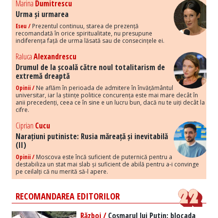
Marina
Dumitrescu
Urma și urmarea
Eseu /
Prezentul continuu, starea de prezență
recomandată în orice spiritualitate, nu presupune
indiferența față de urma lăsată sau de consecințele ei.
Raluca
Alexandrescu
Drumul de la școală către noul totalitarism de
extremă dreaptă
Opinii /
Ne aflăm în perioada de admitere în învățământul
universitar, iar la științe politice concurența este mai mare decât în
anii precedenți, ceea ce în sine e un lucru bun, dacă nu te uiți decât la
cifre.
Ciprian
Cucu
Narațiuni putiniste: Rusia măreață și inevitabilă
(II)
Opinii /
Moscova este încă suficient de puternică pentru a
destabiliza un stat mai slab și suficient de abilă pentru a-i convinge
pe ceilalți că nu merită să-l apere.
RECOMANDAREA EDITORILOR
Război /
Coșmarul lui Putin: blocada