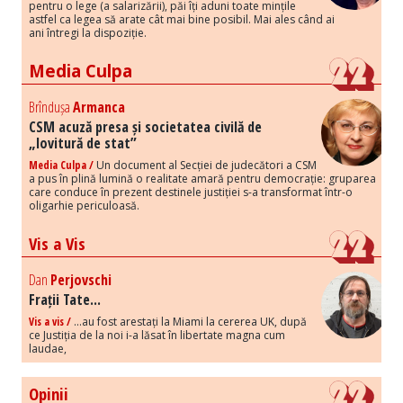
pentru o lege (a salarizării), păi îți aduni toate mințile
astfel ca legea să arate cât mai bine posibil. Mai ales când ai
ani întregi la dispoziție.
Media Culpa
Brîndușa
Armanca
CSM acuză presa și societatea civilă de
„lovitură de stat”
Media Culpa /
Un document al Secției de judecători a CSM
a pus în plină lumină o realitate amară pentru democrație: gruparea
care conduce în prezent destinele justiției s-a transformat într-o
oligarhie periculoasă.
Vis a Vis
Dan
Perjovschi
Frații Tate...
Vis a vis /
...au fost arestați la Miami la cererea UK, după
ce Justiția de la noi i-a lăsat în libertate magna cum
laudae,
Opinii