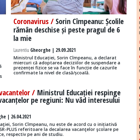
Coronavirus /
Sorin Cîmpeanu: Școlile
rămân deschise și peste pragul de 6
la mie
Laurentiu
Gheorghe | 29.09.2021
Ministrul Educației, Sorin Cîmpeanu, a declarat
miercuri că adoptarea deciziilor de suspendare a
ă
prezenței fizice se va face în funcție de cazurile
confirmate la nivel de clasă/școală.
s
vacantelor /
Ministrul Educației respinge
vacanțelor pe regiuni: Nu văd interesului
he | 26.04.2021
aţiei, Sorin Cîmpeanu, nu este de acord cu o inițiativă
USR-PLUS referitoare la decalarea vacanţelor şcolare pe
e, respectiv pe ani de studiu.