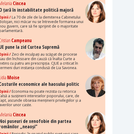
Melania
Cincea
O țară în instabilitate politică majoră
Opinii /
La 70 de zile de la demiterea Cabinetului
Bolojan, nici măcar nu se întrevede formarea unui
nou guvern, care să fie sprijinit de o majoritate
parlamentară.
Cristian
Campeanu
UE pune la zid Curtea Supremă
Opinii /
Zeci de inculpați au scăpat de procese
sau din închisoare din cauză că Înalta Curte a
extins cu patru ani prescripția. CJUE a criticat în
termeni duri instanța condusă de Lia Savonea.
Lidia
Moise
Costurile economice ale haosului politic
Opinii /
Economia nu poate rezista cu retorica
falsă a susținerii intereselor poporului, care, de
fapt, ascunde obsesia menținerii privilegiilor și a
averilor unor caste.
Melania
Cincea
Noi puseuri de xenofobie din partea
românilor „neaoși”
Opinii /
Periodic, în spațiul public sunt voci care