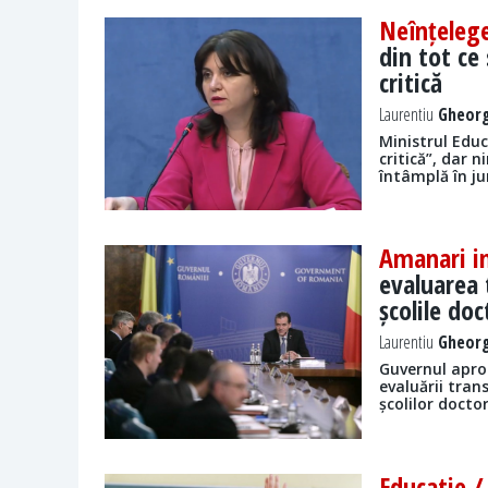
Neînțeleg
din tot ce
critică
Laurentiu
Gheorg
Ministrul Educ
critică”, dar n
întâmplă în ju
Amanari i
evaluarea 
școlile doc
Laurentiu
Gheorg
Guvernul apro
evaluării tran
școlilor docto
Educatie 