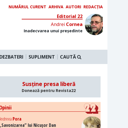
NUMĂRUL CURENT
ARHIVA
AUTORI
REDACȚIA
Editorial 22
Andrei
Cornea
Inadecvarea unui președinte
DEZBATERI
SUPLIMENT
CAUTĂ
Susține presa liberă
Donează pentru Revista22
Opinii
Andreea
Pora
„Savonizarea” lui Nicușor Dan