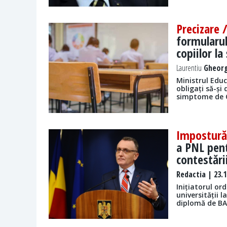
Precizare 
formularu
copiilor la
Laurentiu
Gheorg
Ministrul Educ
obligați să-și
simptome de Co
Impostur
a PNL pent
contestări
Redactia
| 23.1
Inițiatorul or
universității 
diplomă de BAC