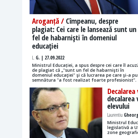
Aroganță /
Cîmpeanu, despre
plagiat: Cei care le lansează sunt un
fel de habarnişti în domeniul
educaţiei
L.
G. | 27.09.2022
Ministrul Educației, a spus despre cei care îl acuz
de plagiat că „"sunt un fel de habarnişti în
domeniul educaţiei" şi că lucrarea pe care şi-a pu
semnătura "a fost realizat foarte profesionist”.
Decalarea 
decalarea 
elevului
Laurentiu
Gheorg
Ministrul Educ
legislativă a 
zone geografic