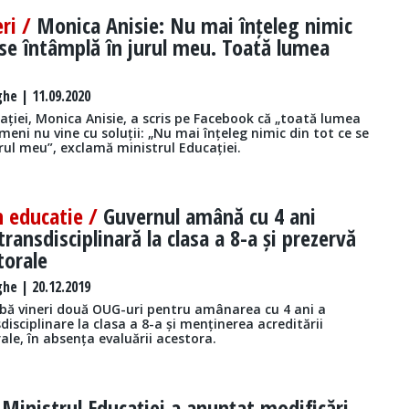
eri /
Monica Anisie: Nu mai înțeleg nimic
 se întâmplă în jurul meu. Toată lumea
he | 11.09.2020
ației, Monica Anisie, a scris pe Facebook că „toată lumea
imeni nu vine cu soluții: „Nu mai înțeleg nimic din tot ce se
rul meu”, exclamă ministrul Educației.
n educatie /
Guvernul amână cu 4 ani
transdisciplinară la clasa a 8-a și prezervă
torale
he | 20.12.2019
bă vineri două OUG-uri pentru amânarea cu 4 ani a
sdisciplinare la clasa a 8-a și menținerea acreditării
rale, în absența evaluării acestora.
/
Ministrul Educației a anunțat modificări