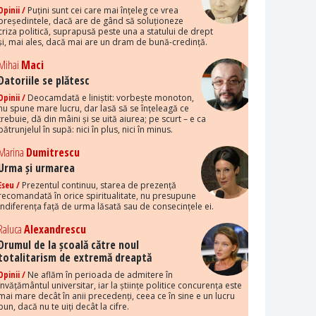
Opinii /
Puțini sunt cei care mai înțeleg ce vrea
președintele, dacă are de gând să soluționeze
criza politică, suprapusă peste una a statului de drept
și, mai ales, dacă mai are un dram de bună-credință.
Mihai
Maci
Datoriile se plătesc
Opinii /
Deocamdată e liniștit: vorbește monoton,
nu spune mare lucru, dar lasă să se înțeleagă ce
trebuie, dă din mâini și se uită aiurea; pe scurt – e ca
pătrunjelul în supă: nici în plus, nici în minus.
Marina
Dumitrescu
Urma și urmarea
Eseu /
Prezentul continuu, starea de prezență
recomandată în orice spiritualitate, nu presupune
indiferența față de urma lăsată sau de consecințele ei.
Raluca
Alexandrescu
Drumul de la școală către noul
totalitarism de extremă dreaptă
Opinii /
Ne aflăm în perioada de admitere în
învățământul universitar, iar la științe politice concurența este
mai mare decât în anii precedenți, ceea ce în sine e un lucru
bun, dacă nu te uiți decât la cifre.