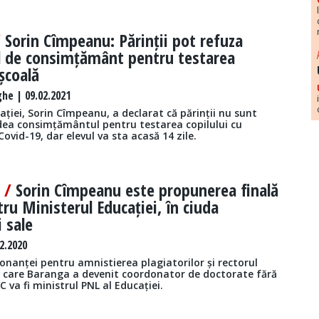
/
Sorin Cîmpeanu: Părinții pot refuza
l de consimțământ pentru testarea
 școală
he | 09.02.2021
ației, Sorin Cîmpeanu, a declarat că părinții nu sunt
 dea consimțământul pentru testarea copilului cu
vid-19, dar elevul va sta acasă 14 zile.
ă /
Sorin Cîmpeanu este propunerea finală
ru Ministerul Educației, în ciuda
i sale
2.2020
donanței pentru amnistierea plagiatorilor și rectorul
la care Baranga a devenit coordonator de doctorate fără
 va fi ministrul PNL al Educației.