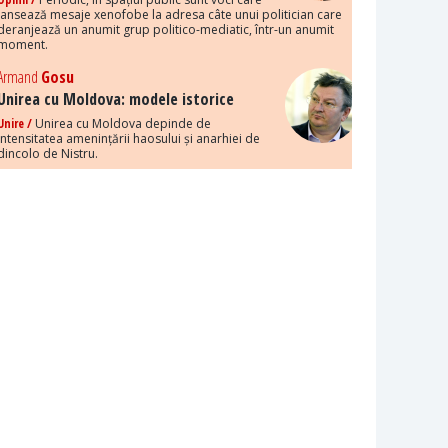
lansează mesaje xenofobe la adresa câte unui politician care
deranjează un anumit grup politico-mediatic, într-un anumit
moment.
Armand
Gosu
Unirea cu Moldova: modele istorice
Unire /
Unirea cu Moldova depinde de
intensitatea amenințării haosului și anarhiei de
dincolo de Nistru.