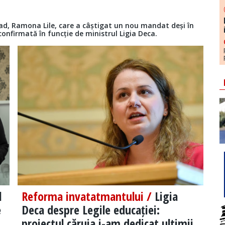
 Arad, Ramona Lile, care a câștigat un nou mandat deși în
confirmată în funcție de ministrul Ligia Deca.
l
Reforma invatatmantului /
Ligia
e
Deca despre Legile educației:
proiectul căruia i-am dedicat ultimii