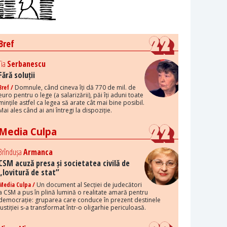
Bref
Tia
Serbanescu
Fără soluții
Bref /
Domnule, când cineva îți dă 770 de mil. de
euro pentru o lege (a salarizării), păi îți aduni toate
mințile astfel ca legea să arate cât mai bine posibil.
Mai ales când ai ani întregi la dispoziție.
Media Culpa
Brîndușa
Armanca
CSM acuză presa și societatea civilă de
„lovitură de stat”
Media Culpa /
Un document al Secției de judecători
a CSM a pus în plină lumină o realitate amară pentru
democrație: gruparea care conduce în prezent destinele
justiției s-a transformat într-o oligarhie periculoasă.