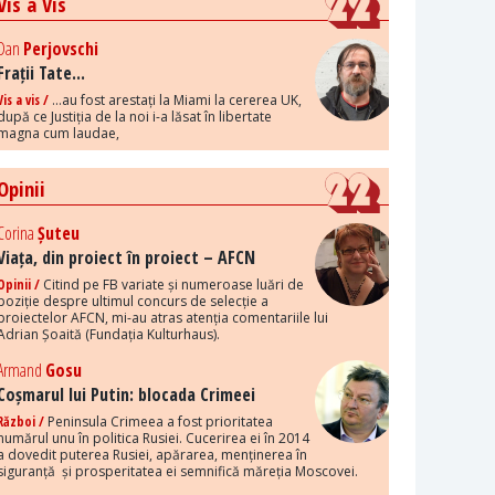
Vis a Vis
Dan
Perjovschi
Frații Tate...
Vis a vis /
...au fost arestați la Miami la cererea UK,
după ce Justiția de la noi i-a lăsat în libertate
magna cum laudae,
Opinii
Corina
Șuteu
Viața, din proiect în proiect – AFCN
Opinii /
Citind pe FB variate și numeroase luări de
poziție despre ultimul concurs de selecție a
proiectelor AFCN, mi-au atras atenția comentariile lui
Adrian Șoaită (Fundația Kulturhaus).
Armand
Gosu
Coșmarul lui Putin: blocada Crimeei
Război /
Peninsula Crimeea a fost prioritatea
numărul unu în politica Rusiei. Cucerirea ei în 2014
a dovedit puterea Rusiei, apărarea, menținerea în
siguranță și prosperitatea ei semnifică măreția Moscovei.