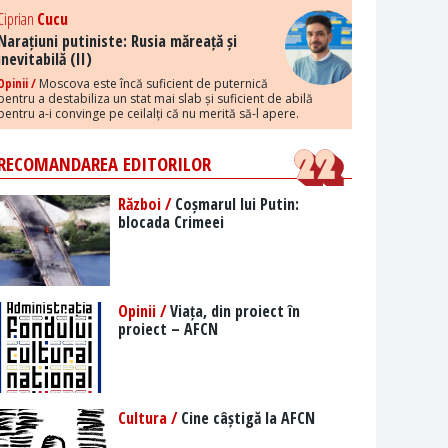
Ciprian
Cucu
Narațiuni putiniste: Rusia măreață și
inevitabilă (II)
Opinii /
Moscova este încă suficient de puternică
pentru a destabiliza un stat mai slab și suficient de abilă
pentru a-i convinge pe ceilalți că nu merită să-l apere.
RECOMANDAREA EDITORILOR
Război /
Coșmarul lui Putin:
blocada Crimeei
Opinii /
Viața, din proiect în
proiect – AFCN
Cultura /
Cine câștigă la AFCN