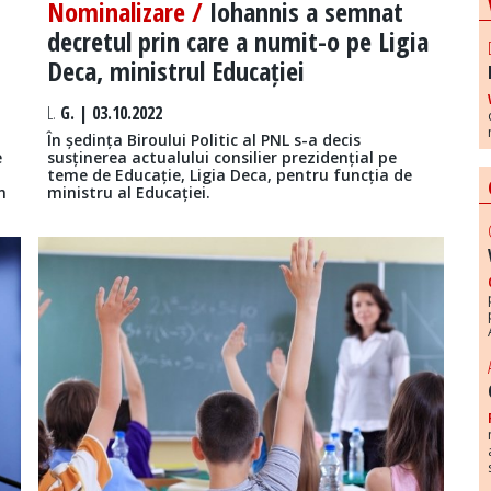
Nominalizare /
Iohannis a semnat
decretul prin care a numit-o pe Ligia
Deca, ministrul Educației
L.
G. | 03.10.2022
În ședința Biroului Politic al PNL s-a decis
e
susținerea actualului consilier prezidențial pe
teme de Educație, Ligia Deca, pentru funcția de
n
ministru al Educației.