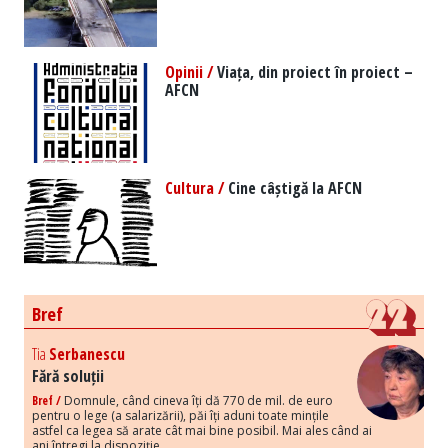
Opinii /
Viața, din proiect în proiect –
AFCN
Cultura /
Cine câștigă la AFCN
Bref
Tia
Serbanescu
Fără soluții
Bref /
Domnule, când cineva îți dă 770 de mil. de euro
pentru o lege (a salarizării), păi îți aduni toate mințile
astfel ca legea să arate cât mai bine posibil. Mai ales când ai
ani întregi la dispoziție.