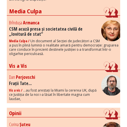
Media Culpa
Brîndușa
Armanca
CSM acuză presa și societatea civilă de
„lovitură de stat”
Media Culpa /
Un document al Secției de judecători a CSM
a pus în plină lumină o realitate amară pentru democrație: gruparea
care conduce în prezent destinele justiției s-a transformat într-o
oligarhie periculoasă.
Vis a Vis
Dan
Perjovschi
Frații Tate...
Vis a vis /
...au fost arestați la Miami la cererea UK, după
ce Justiția de la noi i-a lăsat în libertate magna cum
laudae,
Opinii
Corina
Șuteu