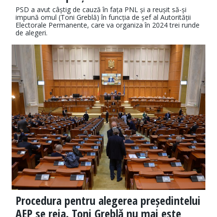
PSD a avut câștig de cauză în fața PNL și a reușit să-și
impună omul (Toni Greblă) în funcția de șef al Autorității
Electorale Permanente, care va organiza în 2024 trei runde
de alegeri.
Procedura pentru alegerea președintelui
AEP se reia. Toni Greblă nu mai este