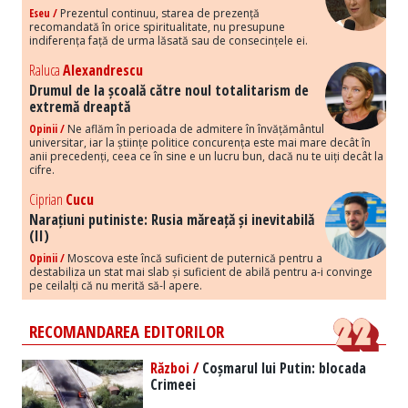
Eseu /
Prezentul continuu, starea de prezență
recomandată în orice spiritualitate, nu presupune
indiferența față de urma lăsată sau de consecințele ei.
Raluca
Alexandrescu
Drumul de la școală către noul totalitarism de
extremă dreaptă
Opinii /
Ne aflăm în perioada de admitere în învățământul
universitar, iar la științe politice concurența este mai mare decât în
anii precedenți, ceea ce în sine e un lucru bun, dacă nu te uiți decât la
cifre.
Ciprian
Cucu
Narațiuni putiniste: Rusia măreață și inevitabilă
(II)
Opinii /
Moscova este încă suficient de puternică pentru a
destabiliza un stat mai slab și suficient de abilă pentru a-i convinge
pe ceilalți că nu merită să-l apere.
RECOMANDAREA EDITORILOR
Război /
Coșmarul lui Putin: blocada
Crimeei