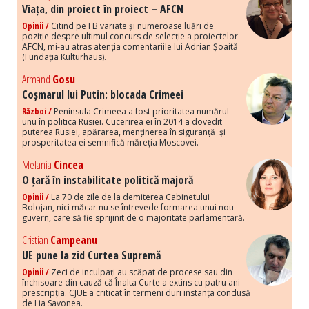
Viața, din proiect în proiect – AFCN
Opinii /
Citind pe FB variate și numeroase luări de
poziție despre ultimul concurs de selecție a proiectelor
AFCN, mi-au atras atenția comentariile lui Adrian Șoaită
(Fundația Kulturhaus).
Armand
Gosu
Coșmarul lui Putin: blocada Crimeei
Război /
Peninsula Crimeea a fost prioritatea numărul
unu în politica Rusiei. Cucerirea ei în 2014 a dovedit
puterea Rusiei, apărarea, menținerea în siguranță și
prosperitatea ei semnifică măreția Moscovei.
Melania
Cincea
O țară în instabilitate politică majoră
Opinii /
La 70 de zile de la demiterea Cabinetului
Bolojan, nici măcar nu se întrevede formarea unui nou
guvern, care să fie sprijinit de o majoritate parlamentară.
Cristian
Campeanu
UE pune la zid Curtea Supremă
Opinii /
Zeci de inculpați au scăpat de procese sau din
închisoare din cauză că Înalta Curte a extins cu patru ani
prescripția. CJUE a criticat în termeni duri instanța condusă
de Lia Savonea.