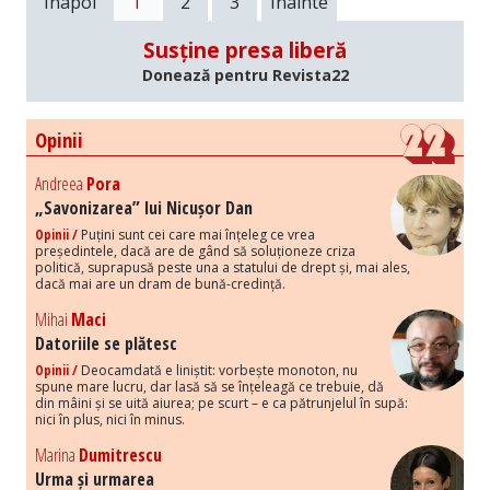
Înapoi
1
2
3
Înainte
Susține presa liberă
Donează pentru Revista22
Opinii
Andreea
Pora
„Savonizarea” lui Nicușor Dan
Opinii /
Puțini sunt cei care mai înțeleg ce vrea
președintele, dacă are de gând să soluționeze criza
politică, suprapusă peste una a statului de drept și, mai ales,
dacă mai are un dram de bună-credință.
Mihai
Maci
Datoriile se plătesc
Opinii /
Deocamdată e liniștit: vorbește monoton, nu
spune mare lucru, dar lasă să se înțeleagă ce trebuie, dă
din mâini și se uită aiurea; pe scurt – e ca pătrunjelul în supă:
nici în plus, nici în minus.
Marina
Dumitrescu
Urma și urmarea