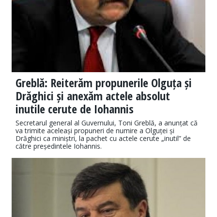
Greblă: Reiterăm propunerile Olguța și
Drăghici și anexăm actele absolut
inutile cerute de Iohannis
Secretarul general al Guvernului, Toni Greblă, a anunțat că
va trimite aceleași propuneri de numire a Olguței și
Drăghici ca miniștri, la pachet cu actele cerute „inutil” de
către președintele Iohannis.