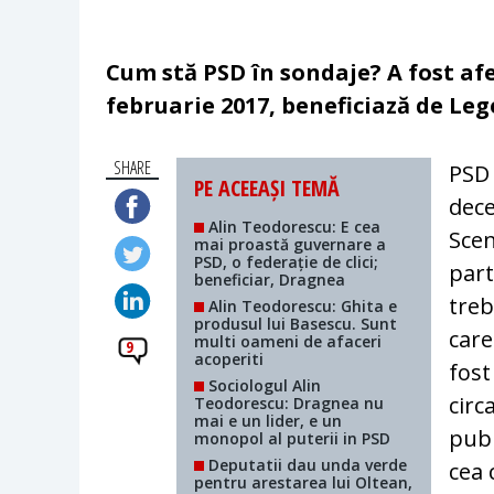
Cum stă PSD în sondaje? A fost af
februarie 2017, beneficiază de Lege
SHARE
PSD 
PE ACEEAȘI TEMĂ
dece
Alin Teodorescu: E cea
Scen
mai proastă guvernare a
PSD, o federație de clici;
part
beneficiar, Dragnea
treb
Alin Teodorescu: Ghita e
produsul lui Basescu. Sunt
care
multi oameni de afaceri
9
acoperiti
fost
Sociologul Alin
circ
Teodorescu: Dragnea nu
mai e un lider, e un
publ
monopol al puterii in PSD
Deputatii dau unda verde
cea 
pentru arestarea lui Oltean,