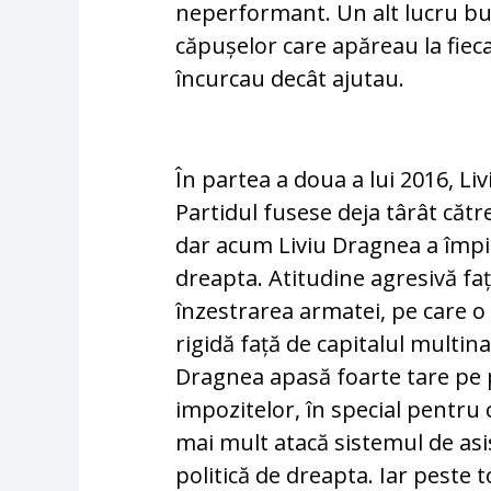
neperformant. Un alt lucru bu
căpușelor care apăreau la fieca
încurcau decât ajutau.
În partea a doua a lui 2016, L
Partidul fusese deja târât cătr
dar acum Liviu Dragnea a împi
dreapta. Atitudine agresivă fa
înzestrarea armatei, pe care o 
rigidă față de capitalul multin
Dragnea apasă foarte tare pe p
impozitelor, în special pentru c
mai mult atacă sistemul de asis
politică de dreapta. Iar peste 