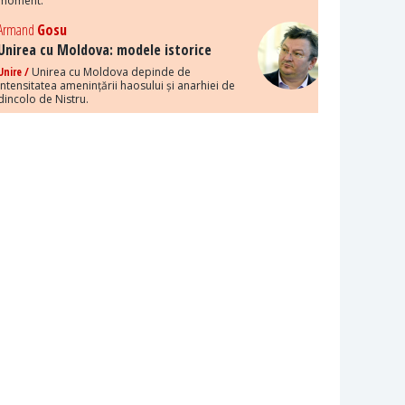
moment.
Armand
Gosu
Unirea cu Moldova: modele istorice
Unire /
Unirea cu Moldova depinde de
intensitatea amenințării haosului și anarhiei de
dincolo de Nistru.