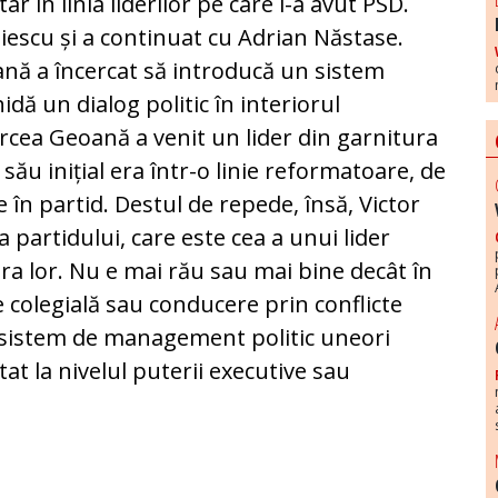
ar în linia liderilor pe care i-a avut PSD.
Iliescu și a continuat cu Adrian Năstase.
ană a încercat să introducă un sistem
idă un dialog politic în interiorul
ircea Geoană a venit un lider din garnitura
ău inițial era într-o linie reformatoare, de
e în partid. Destul de repede, însă, Victor
 a partidului, care este cea a unui lider
ra lor. Nu e mai rău sau mai bine decât în
e colegială sau conducere prin conflicte
n sistem de management politic uneori
tat la nivelul puterii executive sau