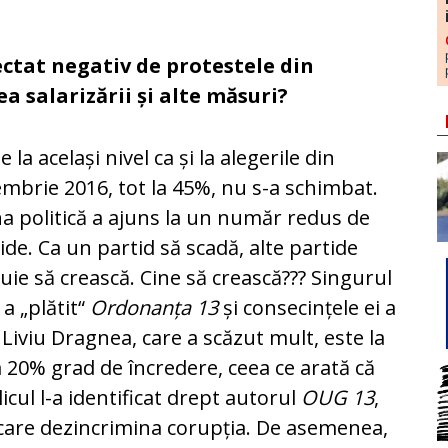
ectat negativ de protestele din
a salarizării și alte măsuri?
e la același nivel ca și la alegerile din
mbrie 2016, tot la 45%, nu s-a schimbat.
a politică a ajuns la un număr redus de
ide. Ca un partid să scadă, alte partide
uie să crească. Cine să crească??? Singurul
 a „plătit“
Ordonanța 13
și consecințele ei a
 Liviu Dragnea, care a scăzut mult, este la
a 20% grad de încredere, ceea ce arată că
icul l-a identificat drept autorul
OUG 13
,
care dezincrimina corupția. De asemenea,