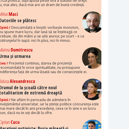
criza politică, suprapusă peste una a statului de drept
și, mai ales, dacă mai are un dram de bună-credință.
Mihai
Maci
Datoriile se plătesc
Opinii /
Deocamdată e liniștit: vorbește monoton,
nu spune mare lucru, dar lasă să se înțeleagă ce
trebuie, dă din mâini și se uită aiurea; pe scurt – e ca
pătrunjelul în supă: nici în plus, nici în minus.
Marina
Dumitrescu
Urma și urmarea
Eseu /
Prezentul continuu, starea de prezență
recomandată în orice spiritualitate, nu presupune
indiferența față de urma lăsată sau de consecințele ei.
Raluca
Alexandrescu
Drumul de la școală către noul
totalitarism de extremă dreaptă
Opinii /
Ne aflăm în perioada de admitere în
învățământul universitar, iar la științe politice concurența este
mai mare decât în anii precedenți, ceea ce în sine e un lucru
bun, dacă nu te uiți decât la cifre.
Ciprian
Cucu
Narațiuni putiniste: Rusia măreață și