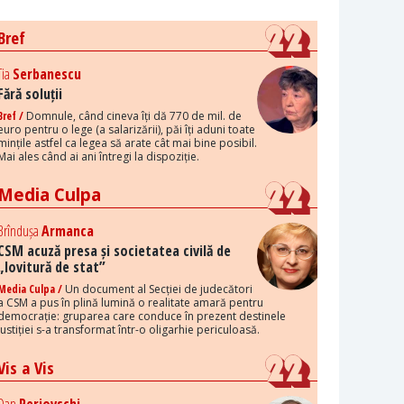
Bref
Tia
Serbanescu
Fără soluții
Bref /
Domnule, când cineva îți dă 770 de mil. de
euro pentru o lege (a salarizării), păi îți aduni toate
mințile astfel ca legea să arate cât mai bine posibil.
Mai ales când ai ani întregi la dispoziție.
Media Culpa
Brîndușa
Armanca
CSM acuză presa și societatea civilă de
„lovitură de stat”
Media Culpa /
Un document al Secției de judecători
a CSM a pus în plină lumină o realitate amară pentru
democrație: gruparea care conduce în prezent destinele
justiției s-a transformat într-o oligarhie periculoasă.
Vis a Vis