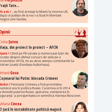
Dan
Perjovschi
Frații Tate...
Vis a vis /
...au fost arestați la Miami la cererea UK,
după ce Justiția de la noi i-a lăsat în libertate
magna cum laudae,
Opinii
Corina
Șuteu
Viața, din proiect în proiect – AFCN
Opinii /
Citind pe FB variate și numeroase luări de
poziție despre ultimul concurs de selecție a
proiectelor AFCN, mi-au atras atenția comentariile lui
Adrian Șoaită (Fundația Kulturhaus).
Armand
Gosu
Coșmarul lui Putin: blocada Crimeei
Război /
Peninsula Crimeea a fost prioritatea
numărul unu în politica Rusiei. Cucerirea ei în 2014
a dovedit puterea Rusiei, apărarea, menținerea în
siguranță și prosperitatea ei semnifică măreția Moscovei.
Melania
Cincea
O țară în instabilitate politică majoră