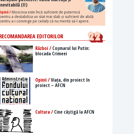
inevitabilă (II)
Opinii /
Moscova este încă suficient de puternică
pentru a destabiliza un stat mai slab și suficient de abilă
pentru a-i convinge pe ceilalți că nu merită să-l apere.
RECOMANDAREA EDITORILOR
Război /
Coșmarul lui Putin:
blocada Crimeei
Opinii /
Viața, din proiect în
proiect – AFCN
Cultura /
Cine câștigă la AFCN