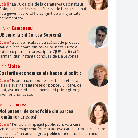
Opinii /
La 70 de zile de la demiterea Cabinetului
Bolojan, nici măcar nu se întrevede formarea unui
nou guvern, care să fie sprijinit de o majoritate
parlamentară.
Cristian
Campeanu
UE pune la zid Curtea Supremă
Opinii /
Zeci de inculpați au scăpat de procese
sau din închisoare din cauză că Înalta Curte a
extins cu patru ani prescripția. CJUE a criticat în
termeni duri instanța condusă de Lia Savonea.
Lidia
Moise
Costurile economice ale haosului politic
Opinii /
Economia nu poate rezista cu retorica
falsă a susținerii intereselor poporului, care, de
fapt, ascunde obsesia menținerii privilegiilor și a
averilor unor caste.
Melania
Cincea
Noi puseuri de xenofobie din partea
românilor „neaoși”
Opinii /
Periodic, în spațiul public sunt voci care
lansează mesaje xenofobe la adresa câte unui politician care
deranjează un anumit grup politico-mediatic, într-un anumit