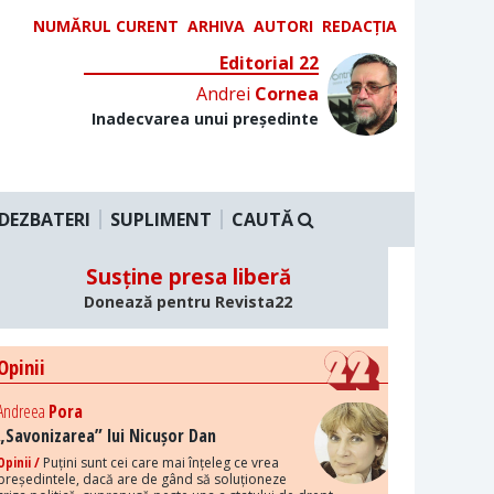
NUMĂRUL CURENT
ARHIVA
AUTORI
REDACȚIA
Editorial 22
Andrei
Cornea
Inadecvarea unui președinte
DEZBATERI
SUPLIMENT
CAUTĂ
Susține presa liberă
Donează pentru Revista22
Opinii
Andreea
Pora
„Savonizarea” lui Nicușor Dan
Opinii /
Puțini sunt cei care mai înțeleg ce vrea
președintele, dacă are de gând să soluționeze