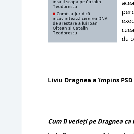
insa il scapa pe Catalin
acea
Teodorescu
perc
Comisia Juridică
incuviintează cererea DNA
exec
de arestare a lui Ioan
Oltean si Catalin
ceea
Teodorescu
de p
Liviu Dragnea a împins PSD
Cum îl vedeți pe Dragnea ca l