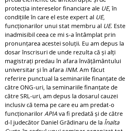
protecția intereselor financiare ale
UE
, în
condițiile în care el este expert al
UE
,
funcționarilor unui stat membru al
UE
. Este
inadmisibil ceea ce mi s-a întâmplat prin
pronunțarea acestei soluții. Eu am depus la
dosar înscrisuri de unde rezulta că și alți
magistrați predau în afara învățământului
universitar și în afara
INM
. Am făcut
referire punctual la seminariile finanțate de
către ONG-uri, la seminariile finanțate de
către SRL-uri, am depus la dosarul cauzei
inclusiv că tema pe care eu am predat-o
funcționarilor
APIA
va fi predată și de către
d-l judecător Daniel Grădinaru de la
Înalta