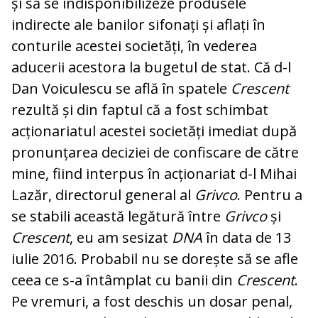
și să se indisponibilizeze produsele
indirecte ale banilor sifonați și aflați în
conturile acestei societăți, în vederea
aducerii acestora la bugetul de stat. Că d-l
Dan Voiculescu se află în spatele
Crescent
rezultă și din faptul că a fost schimbat
acționariatul acestei societăți imediat după
pronunțarea deciziei de confiscare de către
mine, fiind interpus în acționariat d-l Mihai
Lazăr, directorul general al
Grivco
. Pentru a
se stabili această legătură între
Grivco
și
Crescent
, eu am sesizat
DNA
în data de 13
iulie 2016. Probabil nu se dorește să se afle
ceea ce s-a întâmplat cu banii din
Crescent
.
Pe vremuri, a fost deschis un dosar penal,