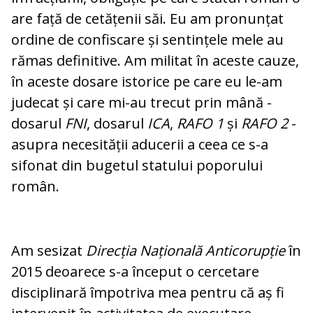
are față de cetățenii săi. Eu am pronunțat
ordine de confiscare și sentințele mele au
rămas definitive. Am militat în aceste cauze,
în aceste dosare istorice pe care eu le-am
judecat și care mi-au trecut prin mână -
dosarul
FNI
, dosarul
ICA
,
RAFO 1
și
RAFO 2
-
asupra necesității aducerii a ceea ce s-a
sifonat din bugetul statului poporului
român.
Am sesizat
Direcția Națională Anticorupție
în
2015 deoarece s-a început o cercetare
disciplinară împotriva mea pentru că aș fi