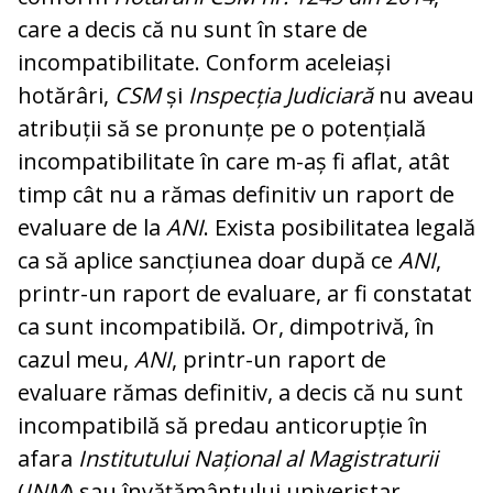
care a decis că nu sunt în stare de
incompatibilitate. Conform aceleiași
hotărâri,
CSM
și
Inspecția Judiciară
nu aveau
atribuții să se pronunțe pe o potențială
incompatibilitate în care m-aș fi aflat, atât
timp cât nu a rămas definitiv un raport de
evaluare de la
ANI
. Exista posibilitatea legală
ca să aplice sancțiunea doar după ce
ANI
,
printr-un raport de evaluare, ar fi constatat
ca sunt incompatibilă. Or, dimpotrivă, în
cazul meu,
ANI
, printr-un raport de
evaluare rămas definitiv, a decis că nu sunt
incompatibilă să predau anticorupție în
afara
Institutului Național al Magistraturii
(
INM
) sau învățământului univeristar.