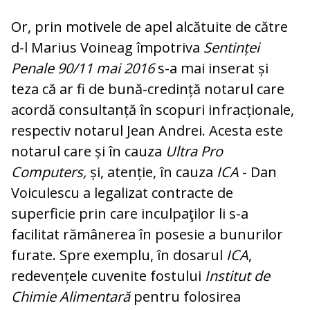
Or, prin motivele de apel alcătuite de către
d-l Marius Voineag împotriva
Sentinței
Penale 90/11 mai 2016
s-a mai inserat și
teza că ar fi de bună-credință notarul care
acordă consultanță în scopuri infracționale,
respectiv notarul Jean Andrei. Acesta este
notarul care și în cauza
Ultra Pro
Computers,
și, atenție, în cauza
ICA
- Dan
Voiculescu a legalizat contracte de
superficie prin care inculpaţilor li s-a
facilitat rămânerea în posesie a bunurilor
furate. Spre exemplu, în dosarul
ICA
,
redevențele cuvenite fostului
Institut de
Chimie Alimentară
pentru folosirea