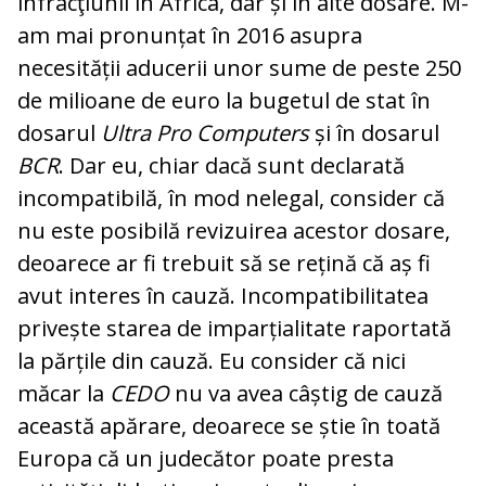
infracţiunii în Africa, dar și în alte dosare. M-
am mai pronunțat în 2016 asupra
necesității aducerii unor sume de peste 250
de milioane de euro la bugetul de stat în
dosarul
Ultra Pro Computers
și în dosarul
BCR
. Dar eu, chiar dacă sunt declarată
incompatibilă, în mod nelegal, consider că
nu este posibilă revizuirea acestor dosare,
deoarece ar fi trebuit să se rețină că aș fi
avut interes în cauză. Incompatibilitatea
privește starea de imparțialitate raportată
la părțile din cauză. Eu consider că nici
măcar la
CEDO
nu va avea câștig de cauză
această apărare, deoarece se știe în toată
Europa că un judecător poate presta