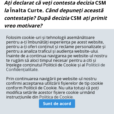
Ați declarat că veți contesta decizia
CSM
la
Înalta Curte
. Când depuneți această
contestație? După decizia
CSM
ați primit
vreo motivare?
Eu aștept să-mi parvină această motivare în
Folosim cookie-uri și tehnologii asemănătoare
pentru a-ți îmbunătăți experiența pe acest website,
cel mai scurt timp, care să nu se depășească
pentru a-ți oferi conținut și reclame personalizate și
pentru a analiza traficul și audiența website-ului.
cele 20 de zile. Voi cere și eu urgentarea și
Înainte de a continua navigarea pe website-ul nostru
voi depune la
ÎCCJ
contestația, deoarece
te rugăm să aloci timpul necesar pentru a citi și
înțelege conținutul Politicii de Cookie și al
Politicii de
este clar că se urmărește revizuirea unei
Confidențialitate
.
decizii definitive a
CEDO
și nu trebuie să
Prin continuarea navigării pe website-ul nostru
lăsăm să planeze nici această suspiciune
confirmi acceptarea utilizării fișierelor de tip cookie
conform Politicii de Cookie. Nu uita totuși că poți
asupra judecătorilor care diseminează
modifica setările acestor fișiere cookie urmând
instrucțiunile din
Politica de Cookie.
informații la standarde academice
Sunt de acord
recunoscute internațional că pot fi
considerați incompatibili sau executanți