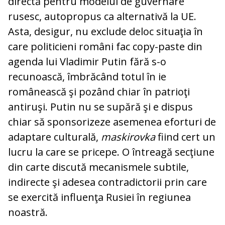
directă pentru modelul de guvernare
rusesc, autopropus ca alternativă la UE.
Asta, desigur, nu exclude deloc situaţia în
care politicieni români fac copy-paste din
agenda lui Vladimir Putin fără s-o
recunoască, îmbrăcând totul în ie
românească şi pozând chiar în patrioţi
antiruşi. Putin nu se supără şi e dispus
chiar să sponsorizeze asemenea eforturi de
adaptare culturală,
maskirovka
fiind cert un
lucru la care se pricepe. O întreagă secţiune
din carte discută mecanismele subtile,
indirecte şi adesea contradictorii prin care
se exercită influenţa Rusiei în regiunea
noastră.