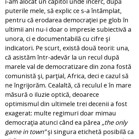
i-am alocat un capitol unde încerc, după
puterile mele, să explic ce s-a întâmplat,
pentru că erodarea democraţiei pe glob în
ultimii ani nu-i doar o impresie subiectivă a
unora, ci e documentabilă cu cifre şi
indicatori. Pe scurt, există două teorii: una,
că asistăm într‑adevăr la un recul după
marele val de democratizare din zona fostă
comunistă şi, parţial, Africa, deci e cazul să
ne îngrijorăm. Cealaltă, că reculul e în mare
măsură o iluzie optică, deoarece
optimismul din ultimele trei decenii a fost
exagerat: multe regimuri doar mimau
democraţia atunci când ea părea
„the only
game in town”
şi singura etichetă posibilă ca