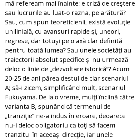
mă refeream mai înainte: e criză de creştere
sau lucrurile au luat-o razna, pe arătură?
Sau, cum spun teoreticienii, există evoluţie
unilinială, cu avansuri rapide şi, uneori,
regrese, dar totuşi pe o axă clar definită
pentru toată lumea? Sau unele societăţi au
traiectorii absolut specifice şi nu urmează
deloc o linie de „dezvoltare istorică”? Acum
20-25 de ani părea destul de clar scenariul
A; să-i zicem, simplificând mult, scenariul
Fukuyama. De la o vreme, mulţi înclină către
varianta B, spunând că termenul de
„tranziţie” ne-a indus în eroare, deoarece
nu-i deloc obligatoriu ca toţi să facem
tranzitul în aceeaşi direcţie, iar unele