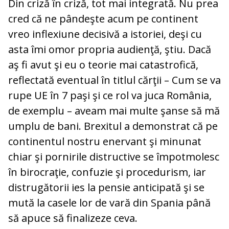
Din criză în criză, tot mai integrată. Nu prea
cred că ne pândeşte acum pe continent
vreo inflexiune decisivă a istoriei, deşi cu
asta îmi omor propria audienţă, ştiu. Dacă
aş fi avut şi eu o teorie mai catastrofică,
reflectată eventual în titlul cărţii – Cum se va
rupe UE în 7 paşi şi ce rol va juca România,
de exemplu – aveam mai multe şanse să mă
umplu de bani. Brexitul a demonstrat că pe
continentul nostru enervant şi minunat
chiar şi pornirile distructive se împotmolesc
în birocraţie, confuzie şi procedurism, iar
distrugătorii ies la pensie anticipată şi se
mută la casele lor de vară din Spania până
să apuce să finalizeze ceva.