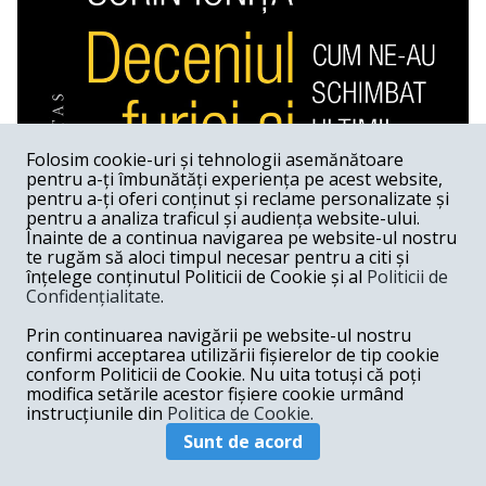
Folosim cookie-uri și tehnologii asemănătoare
pentru a-ți îmbunătăți experiența pe acest website,
pentru a-ți oferi conținut și reclame personalizate și
pentru a analiza traficul și audiența website-ului.
Înainte de a continua navigarea pe website-ul nostru
te rugăm să aloci timpul necesar pentru a citi și
înțelege conținutul Politicii de Cookie și al
Politicii de
Confidențialitate
.
Sorin Ioniță e unul dintre puținii analiști
Prin continuarea navigării pe website-ul nostru
veritabili de la noi. Are toate calitățile: culege
confirmi acceptarea utilizării fișierelor de tip cookie
informații relevante despre subiectul tratat,
conform Politicii de Cookie. Nu uita totuși că poți
modifica setările acestor fișiere cookie urmând
chibzuiește lucrurile fără a ține partea cuiva,
instrucțiunile din
Politica de Cookie.
trage concluzii originale și nu e încrâncenat.
Sunt de acord
Cartea de față vorbește despre portrete de