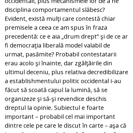
occidentali, plus mecanismele lor de a ne
disciplina comportamentul slăbesc?
Evident, există mulţi care contestă chiar
premisele a ceea ce am spus în fraza
precedentă: ce e aia „drum drept” şi de ce ar
fi democraţia liberală model valabil de
urmat, pasămite? Probabil contestatarii
erau acolo şi înainte, dar zgâlţâirile din
ultimul deceniu, plus relativa decredibilizare
a establishmentului politic occidental i-au
făcut să scoată capul la lumină, să se
organizeze şi să-şi revendice deschis
dreptul la opinie. Subiectul e foarte
important – probabil cel mai important
dintre cele pe care le discut în carte – aşa că