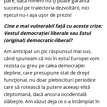
pare, dacă nimeni nu-ţi poate garanta
succesul pe traiectoria dezvoltării, nici
eşecul nu-i aşa uşor de prezis!
Cine e mai vulnerabil față cu aceste crize:
Vestul democrației liberale sau Estul
(original) democratic-liberal?
Am anticipat un pic răspunsul mai sus,
când spuneam că noi în estul Europei vom
rezista cu greu pe calea democraţiei
depline, care presupune stat de drept
funcţional, nu doar plebiscituri periodice
care să rotească la putere aceeaşi elită
cleptomană, dacă ancora occidentală
slăbeşte. Am văzut deja ce s-a întâmplat în