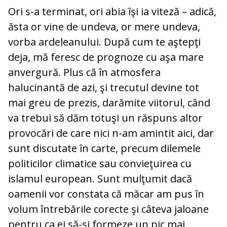
Ori s-a terminat, ori abia îşi ia viteză – adică,
ăsta or vine de undeva, or mere undeva,
vorba ardeleanului. După cum te aştepţi
deja, mă feresc de prognoze cu aşa mare
anvergură. Plus că în atmosfera
halucinantă de azi, şi trecutul devine tot
mai greu de prezis, darămite viitorul, când
va trebui să dăm totuşi un răspuns altor
provocări de care nici n-am amintit aici, dar
sunt discutate în carte, precum dilemele
politicilor climatice sau convieţuirea cu
islamul european. Sunt mulţumit dacă
oamenii vor constata că măcar am pus în
volum întrebările corecte şi câteva jaloane
pentru ca ei să-şi formeze un pic mai