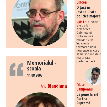
Cincea
O țară în
instabilitate
politică majoră
Opinii /
La 70 de
zile de la
demiterea
Cabinetului
Bolojan, nici
măcar nu se
întrevede
formarea unui
nou guvern, care
să fie sprijinit de o
majoritate
Memorialul -
parlamentară.
scoala
11.08.2003
Cristian
Ana
Blandiana
Campeanu
UE pune la zid
Curtea
Supremă