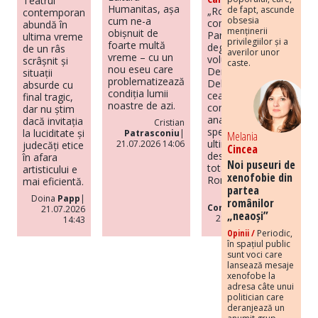
Teatrul
Humanitas, așa
de fapt, ascunde
„România sub
contemporan
cum ne-a
obsesia
comunism.
abundă în
menținerii
obișnuit de
Paradox și
ultima vreme
privilegiilor și a
foarte multă
degenerare”,
de un râs
averilor unor
vreme – cu un
volumul lui
scrâșnit și
caste.
nou eseu care
Dennis
situații
problematizează
Deletant, este
absurde cu
condiția lumii
cea mai
final tragic,
noastre de azi.
completă
dar nu știm
analiză de
dacă invitația
Cristian
specialitate din
la luciditate și
Patrasconiu
|
Melania
ultimii ani
21.07.2026 14:06
judecăți etice
Cincea
despre regimul
în afara
Noi puseuri de
totalitar din
artisticului e
xenofobie din
România.
mai eficientă.
partea
Codrut
Doina
Papp
|
românilor
Constantinescu
|
21.07.2026
„neaoși”
21.07.2026 14:37
14:43
Opinii /
Periodic,
în spațiul public
sunt voci care
lansează mesaje
xenofobe la
adresa câte unui
politician care
deranjează un