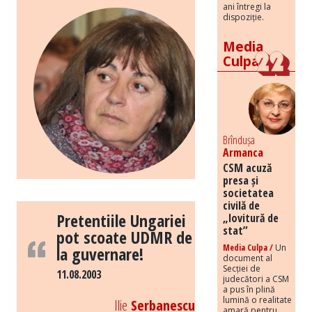
ani întregi la
dispoziție.
Media
Culpa
Brîndușa
Armanca
CSM acuză
presa și
societatea
civilă de
Pretentiile Ungariei
„lovitură de
stat”
pot scoate UDMR de
Media Culpa /
Un
la guvernare!
document al
Secției de
11.08.2003
judecători a CSM
a pus în plină
lumină o realitate
Ilie
Serbanescu
amară pentru