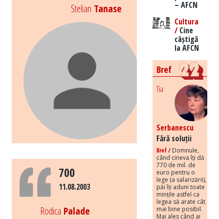
– AFCN
Stelian
Tanase
Cultura
/
Cine
câștigă
la AFCN
Bref
Tia
Serbanescu
Fără soluții
Bref /
Domnule,
când cineva îți dă
770 de mil. de
700
euro pentru o
lege (a salarizării),
11.08.2003
păi îți aduni toate
mințile astfel ca
legea să arate cât
Rodica
Palade
mai bine posibil.
Mai ales când ai