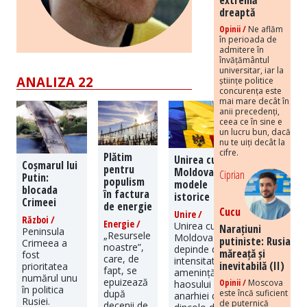
dreaptă
Opinii /
Ne aflăm
în perioada de
admitere în
învățământul
universitar, iar la
ANALIZA 22
științe politice
concurența este
mai mare decât în
anii precedenți,
ceea ce în sine e
un lucru bun, dacă
nu te uiți decât la
cifre.
Plătim
Unirea cu
Coșmarul lui
pentru
Moldova:
Ciprian
Putin:
populism
modele
blocada
în factura
istorice
Crimeei
de energie
Cucu
Unire /
Război /
Energie /
Unirea cu
Narațiuni
Peninsula
„Resursele
Moldova
putiniste: Rusia
Crimeea a
noastre”,
depinde de
măreață și
fost
care, de
intensitatea
inevitabilă (II)
prioritatea
fapt, se
amenințării
numărul unu
epuizează
Opinii /
Moscova
haosului și
în politica
este încă suficient
după
anarhiei de
Rusiei.
de puternică
decenii de