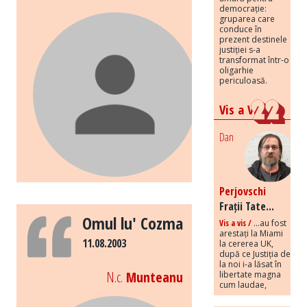
democrație:
gruparea care
conduce în
prezent destinele
justiției s-a
transformat într-o
oligarhie
periculoasă.
Vis a Vis
Dan
Perjovschi
Frații Tate...
Omul lu' Cozma
Vis a vis /
...au fost
arestați la Miami
11.08.2003
la cererea UK,
după ce Justiția de
la noi i-a lăsat în
N.c.
Munteanu
libertate magna
cum laudae,