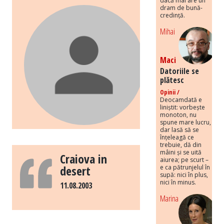
dacă mai are un
dram de bună-
credință.
Mihai
Maci
Datoriile se
plătesc
Opinii /
Deocamdată e
liniștit: vorbește
monoton, nu
spune mare lucru,
dar lasă să se
înțeleagă ce
trebuie, dă din
mâini și se uită
Craiova in
aiurea; pe scurt –
desert
e ca pătrunjelul în
supă: nici în plus,
nici în minus.
11.08.2003
Marina