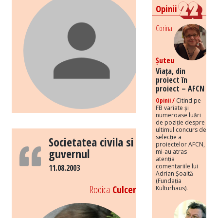
Opinii
Corina
Șuteu
Viața, din
proiect în
proiect – AFCN
Opinii /
Citind pe
FB variate și
numeroase luări
de poziție despre
ultimul concurs de
selecție a
Societatea civila si
proiectelor AFCN,
guvernul
mi-au atras
atenția
comentariile lui
11.08.2003
Adrian Șoaită
(Fundația
Rodica
Culcer
Kulturhaus).