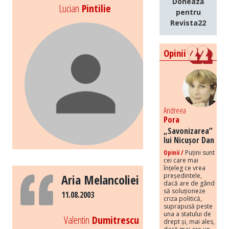
Donează
Lucian
Pintilie
pentru
Revista22
Opinii
Andreea
Pora
„Savonizarea”
lui Nicușor Dan
Opinii /
Puțini sunt
cei care mai
înțeleg ce vrea
președintele,
Aria Melancoliei
dacă are de gând
să soluționeze
11.08.2003
criza politică,
suprapusă peste
una a statului de
Valentin
Dumitrescu
drept și, mai ales,