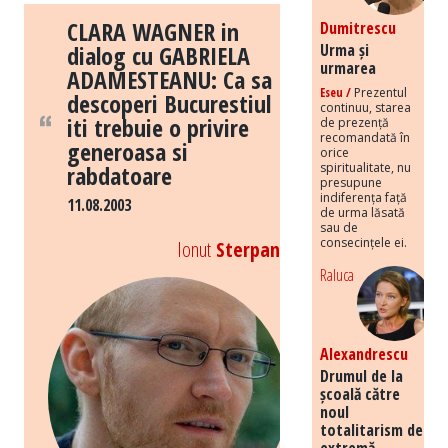
CLARA WAGNER in
Dumitrescu
dialog cu GABRIELA
Urma și
urmarea
ADAMESTEANU: Ca sa
Eseu /
Prezentul
descoperi Bucurestiul
continuu, starea
iti trebuie o privire
de prezență
recomandată în
generoasa si
orice
rabdatoare
spiritualitate, nu
presupune
indiferența față
11.08.2003
de urma lăsată
sau de
consecințele ei.
Ionut
Sterpan
Raluca
Alexandrescu
Drumul de la
școală către
noul
totalitarism de
extremă