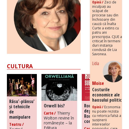
Opinii /
Zeci de
inculpați au
scăpat de
procese sau din
închisoare din
cauză că Înalta
Curte a extins cu
patru ani
prescripția. CJUE a
criticat în termeni
duri instanța
condusă de Lia
Savonea.
Lidia
CULTURA
Moise
Costurile
economice ale
haosului politic
Râsu'-plânsu'
Orwell bis?
România
și tehnicile
Opinii /
Economia
degenerată –
de
nu poate rezista
Carte /
Thierry
România în
cu retorica falsă a
manipulare
Wolton revine în
susținerii
comunism
românește – la
Teatru /
intereselor
Editura
Carte /
poporului, care,