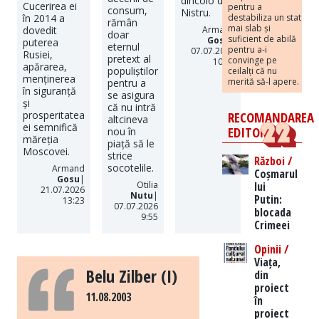
dincolo de
Cucerirea ei
pentru a
consum,
Nistru.
destabiliza un stat
în 2014 a
rămân
mai slab și
Armand
dovedit
doar
suficient de abilă
Gosu
|
puterea
eternul
pentru a-i
07.07.2026
Rusiei,
pretext al
convinge pe
10:16
apărarea,
populiștilor
ceilalți că nu
menținerea
merită să-l apere.
pentru a
în siguranță
se asigura
și
că nu intră
RECOMANDAREA
prosperitatea
altcineva
ei semnifică
EDITORILOR
nou în
măreția
piață să le
Moscovei.
strice
Război /
socotelile.
Armand
Coșmarul
Gosu
|
lui
Otilia
21.07.2026
Nutu
|
Putin:
13:23
07.07.2026
blocada
9:55
Crimeei
Opinii /
Viața,
Belu Zilber (I)
din
proiect
11.08.2003
în
proiect