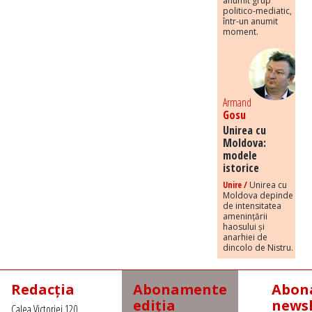
anumit grup
politico-mediatic,
într-un anumit
moment.
Armand
Gosu
Unirea cu
Moldova:
modele
istorice
Unire /
Unirea cu
Moldova depinde
de intensitatea
amenințării
haosului și
anarhiei de
dincolo de Nistru.
Redacția
Abonamente
Abona
ediția
newsl
Calea Victoriei 120,