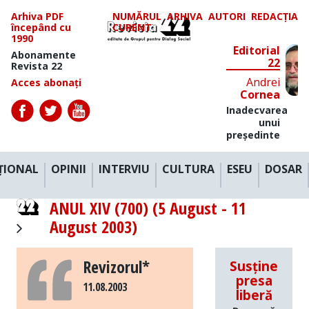
Arhiva PDF
NUMĂRUL
ARHIVA
AUTORI
REDACȚIA
începând cu
CURENT
1990
Editorial
Abonamente
22
Revista 22
Andrei
Acces abonați
Cornea
Inadecvarea
unui
președinte
ȚIONAL
OPINII
INTERVIU
CULTURA
ESEU
DOSAR
ANUL XIV (700) (5 August - 11
August 2003)
Revizorul*
Susține
presa
11.08.2003
liberă