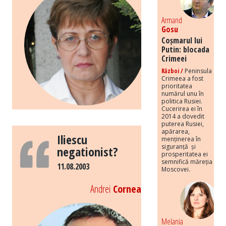
Armand
Gosu
Coșmarul lui
Putin: blocada
Crimeei
Război /
Peninsula
Crimeea a fost
prioritatea
numărul unu în
politica Rusiei.
Cucerirea ei în
2014 a dovedit
puterea Rusiei,
apărarea,
Iliescu
menținerea în
siguranță și
negationist?
prosperitatea ei
semnifică măreția
11.08.2003
Moscovei.
Andrei
Cornea
Melania