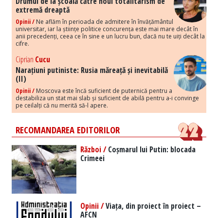
Drumul de la școală către noul totalitarism de
extremă dreaptă
Opinii /
Ne aflăm în perioada de admitere în învățământul
universitar, iar la științe politice concurența este mai mare decât în
anii precedenți, ceea ce în sine e un lucru bun, dacă nu te uiți decât la
cifre.
Ciprian
Cucu
Narațiuni putiniste: Rusia măreață și inevitabilă
(II)
Opinii /
Moscova este încă suficient de puternică pentru a
destabiliza un stat mai slab și suficient de abilă pentru a-i convinge
pe ceilalți că nu merită să-l apere.
RECOMANDAREA EDITORILOR
Război /
Coșmarul lui Putin: blocada
Crimeei
Opinii /
Viața, din proiect în proiect –
AFCN