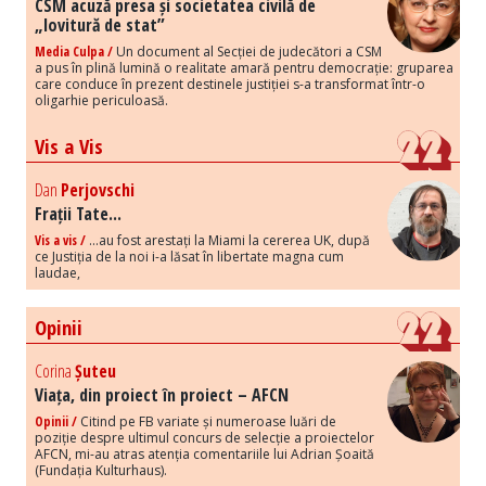
CSM acuză presa și societatea civilă de
„lovitură de stat”
Media Culpa /
Un document al Secției de judecători a CSM
a pus în plină lumină o realitate amară pentru democrație: gruparea
care conduce în prezent destinele justiției s-a transformat într-o
oligarhie periculoasă.
Vis a Vis
Dan
Perjovschi
Frații Tate...
Vis a vis /
...au fost arestați la Miami la cererea UK, după
ce Justiția de la noi i-a lăsat în libertate magna cum
laudae,
Opinii
Corina
Șuteu
Viața, din proiect în proiect – AFCN
Opinii /
Citind pe FB variate și numeroase luări de
poziție despre ultimul concurs de selecție a proiectelor
AFCN, mi-au atras atenția comentariile lui Adrian Șoaită
(Fundația Kulturhaus).