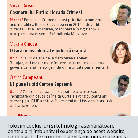
Armand
Gosu
Coșmarul lui Putin: blocada Crimeei
Război /
Peninsula Crimeea a fost prioritatea numărul
unu în politica Rusiei. Cucerirea ei în 2014 a dovedit
puterea Rusiei, apărarea, menținerea în siguranță și
prosperitatea ei semnifică măreția Moscovei.
Melania
Cincea
O țară în instabilitate politică majoră
Opinii /
La 70 de zile de la demiterea Cabinetului
Bolojan, nici măcar nu se întrevede formarea unui nou
guvern, care să fie sprijinit de o majoritate parlamentară.
Cristian
Campeanu
UE pune la zid Curtea Supremă
Opinii /
Zeci de inculpați au scăpat de procese sau din
închisoare din cauză că Înalta Curte a extins cu patru ani
prescripția. CJUE a criticat în termeni duri instanța condusă
de Lia Savonea.
Lidia
Moise
Costurile economice ale haosului politic
Folosim cookie-uri și tehnologii asemănătoare
Opinii /
Economia nu poate rezista cu retorica falsă a
pentru a-ți îmbunătăți experiența pe acest website,
susținerii intereselor poporului, care, de fapt, ascunde
pentru a-ți oferi conținut și reclame personalizate și