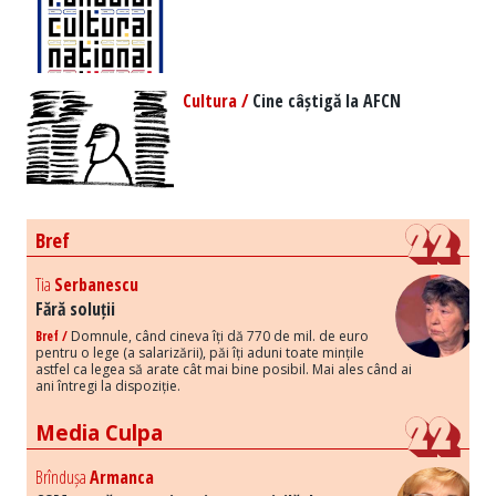
Cultura /
Cine câștigă la AFCN
Bref
Tia
Serbanescu
Fără soluții
Bref /
Domnule, când cineva îți dă 770 de mil. de euro
pentru o lege (a salarizării), păi îți aduni toate mințile
astfel ca legea să arate cât mai bine posibil. Mai ales când ai
ani întregi la dispoziție.
Media Culpa
Brîndușa
Armanca