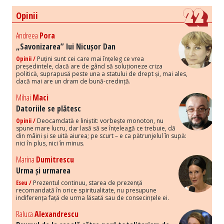
Opinii
Andreea
Pora
„Savonizarea” lui Nicușor Dan
Opinii /
Puțini sunt cei care mai înțeleg ce vrea
președintele, dacă are de gând să soluționeze criza
politică, suprapusă peste una a statului de drept și, mai ales,
dacă mai are un dram de bună-credință.
Mihai
Maci
Datoriile se plătesc
Opinii /
Deocamdată e liniștit: vorbește monoton, nu
spune mare lucru, dar lasă să se înțeleagă ce trebuie, dă
din mâini și se uită aiurea; pe scurt – e ca pătrunjelul în supă:
nici în plus, nici în minus.
Marina
Dumitrescu
Urma și urmarea
Eseu /
Prezentul continuu, starea de prezență
recomandată în orice spiritualitate, nu presupune
indiferența față de urma lăsată sau de consecințele ei.
Raluca
Alexandrescu