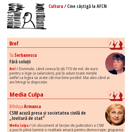
Cultura /
Cine câștigă la AFCN
Bref
Tia
Serbanescu
Fără soluții
Bref /
Domnule, când cineva îți dă 770 de mil. de euro
pentru o lege (a salarizării), păi îți aduni toate mințile
astfel ca legea să arate cât mai bine posibil. Mai ales când ai
ani întregi la dispoziție.
Media Culpa
Brîndușa
Armanca
CSM acuză presa și societatea civilă de
„lovitură de stat”
Media Culpa /
Un document al Secției de judecători a CSM
a pus în plină lumină o realitate amară pentru democrație: gruparea