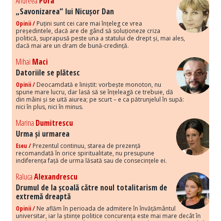
Andreea
Pora
„Savonizarea” lui Nicușor Dan
Opinii /
Puțini sunt cei care mai înțeleg ce vrea
președintele, dacă are de gând să soluționeze criza
politică, suprapusă peste una a statului de drept și, mai ales,
dacă mai are un dram de bună-credință.
Mihai
Maci
Datoriile se plătesc
Opinii /
Deocamdată e liniștit: vorbește monoton, nu
spune mare lucru, dar lasă să se înțeleagă ce trebuie, dă
din mâini și se uită aiurea; pe scurt – e ca pătrunjelul în supă:
nici în plus, nici în minus.
Marina
Dumitrescu
Urma și urmarea
Eseu /
Prezentul continuu, starea de prezență
recomandată în orice spiritualitate, nu presupune
indiferența față de urma lăsată sau de consecințele ei.
Raluca
Alexandrescu
Drumul de la școală către noul totalitarism de
extremă dreaptă
Opinii /
Ne aflăm în perioada de admitere în învățământul
universitar, iar la științe politice concurența este mai mare decât în