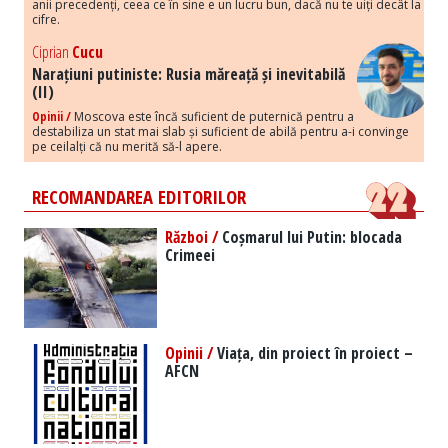
anii precedenți, ceea ce în sine e un lucru bun, dacă nu te uiți decât la
cifre.
Ciprian
Cucu
Narațiuni putiniste: Rusia măreață și inevitabilă
(II)
Opinii /
Moscova este încă suficient de puternică pentru a
destabiliza un stat mai slab și suficient de abilă pentru a-i convinge
pe ceilalți că nu merită să-l apere.
RECOMANDAREA EDITORILOR
Război /
Coșmarul lui Putin: blocada
Crimeei
Opinii /
Viața, din proiect în proiect –
AFCN