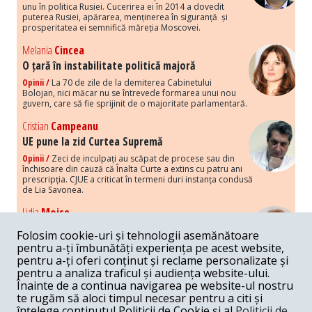
unu în politica Rusiei. Cucerirea ei în 2014 a dovedit
puterea Rusiei, apărarea, menținerea în siguranță și
prosperitatea ei semnifică măreția Moscovei.
Melania
Cincea
O țară în instabilitate politică majoră
Opinii /
La 70 de zile de la demiterea Cabinetului
Bolojan, nici măcar nu se întrevede formarea unui nou
guvern, care să fie sprijinit de o majoritate parlamentară.
Cristian
Campeanu
UE pune la zid Curtea Supremă
Opinii /
Zeci de inculpați au scăpat de procese sau din
închisoare din cauză că Înalta Curte a extins cu patru ani
prescripția. CJUE a criticat în termeni duri instanța condusă
de Lia Savonea.
Lidia
Moise
Costurile economice ale haosului politic
Folosim cookie-uri și tehnologii asemănătoare
Opinii /
Economia nu poate rezista cu retorica falsă a
pentru a-ți îmbunătăți experiența pe acest website,
susținerii intereselor poporului, care, de fapt, ascunde
pentru a-ți oferi conținut și reclame personalizate și
obsesia menținerii privilegiilor și a averilor unor caste.
pentru a analiza traficul și audiența website-ului.
Înainte de a continua navigarea pe website-ul nostru
Melania
Cincea
te rugăm să aloci timpul necesar pentru a citi și
Noi puseuri de xenofobie din partea românilor
înțelege conținutul Politicii de Cookie și al
Politicii de