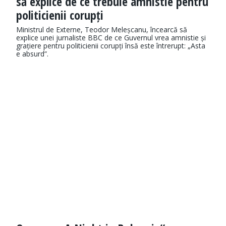
să explice de ce trebuie amnistie pentru
politicienii corupți
Ministrul de Externe, Teodor Meleșcanu, încearcă să
explice unei jurnaliste BBC de ce Guvernul vrea amnistie și
grațiere pentru politicienii corupți însă este întrerupt: „Asta
e absurd”.