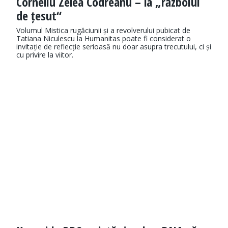
Corneliu Zelea Codreanu – la „războiul
de țesut“
Volumul Mistica rugăciunii și a revolverului pubicat de
Tatiana Niculescu la Humanitas poate fi considerat o
invitație de reflecție serioasă nu doar asupra trecutului, ci și
cu privire la viitor.