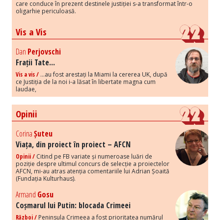
care conduce în prezent destinele justiției s-a transformat într-o
oligarhie periculoasă.
Vis a Vis
Dan
Perjovschi
Frații Tate...
Vis a vis /
...au fost arestați la Miami la cererea UK, după
ce Justiția de la noi i-a lăsat în libertate magna cum
laudae,
Opinii
Corina
Șuteu
Viața, din proiect în proiect – AFCN
Opinii /
Citind pe FB variate și numeroase luări de
poziție despre ultimul concurs de selecție a proiectelor
AFCN, mi-au atras atenția comentariile lui Adrian Șoaită
(Fundația Kulturhaus).
Armand
Gosu
Coșmarul lui Putin: blocada Crimeei
Război /
Peninsula Crimeea a fost prioritatea numărul