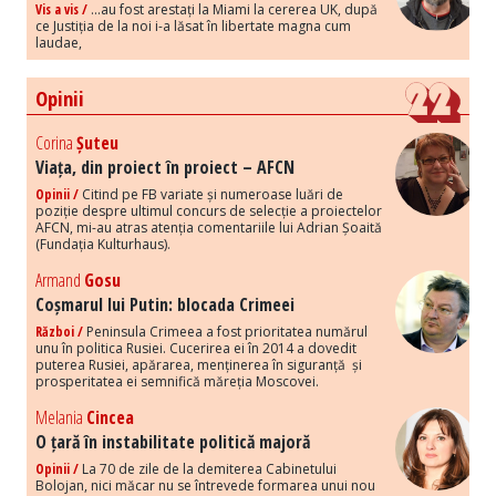
Vis a vis /
...au fost arestați la Miami la cererea UK, după
ce Justiția de la noi i-a lăsat în libertate magna cum
laudae,
Opinii
Corina
Șuteu
Viața, din proiect în proiect – AFCN
Opinii /
Citind pe FB variate și numeroase luări de
poziție despre ultimul concurs de selecție a proiectelor
AFCN, mi-au atras atenția comentariile lui Adrian Șoaită
(Fundația Kulturhaus).
Armand
Gosu
Coșmarul lui Putin: blocada Crimeei
Război /
Peninsula Crimeea a fost prioritatea numărul
unu în politica Rusiei. Cucerirea ei în 2014 a dovedit
puterea Rusiei, apărarea, menținerea în siguranță și
prosperitatea ei semnifică măreția Moscovei.
Melania
Cincea
O țară în instabilitate politică majoră
Opinii /
La 70 de zile de la demiterea Cabinetului
Bolojan, nici măcar nu se întrevede formarea unui nou