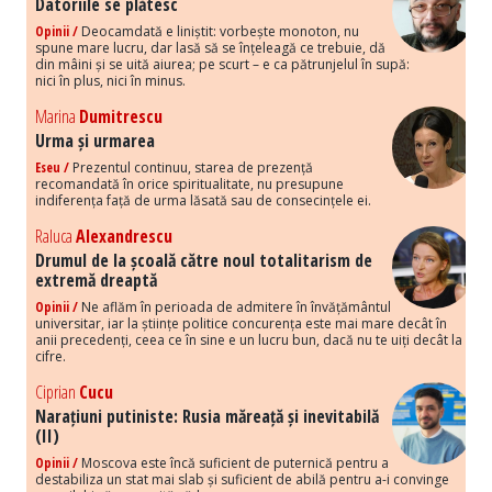
Datoriile se plătesc
Opinii /
Deocamdată e liniștit: vorbește monoton, nu
spune mare lucru, dar lasă să se înțeleagă ce trebuie, dă
din mâini și se uită aiurea; pe scurt – e ca pătrunjelul în supă:
nici în plus, nici în minus.
Marina
Dumitrescu
Urma și urmarea
Eseu /
Prezentul continuu, starea de prezență
recomandată în orice spiritualitate, nu presupune
indiferența față de urma lăsată sau de consecințele ei.
Raluca
Alexandrescu
Drumul de la școală către noul totalitarism de
extremă dreaptă
Opinii /
Ne aflăm în perioada de admitere în învățământul
universitar, iar la științe politice concurența este mai mare decât în
anii precedenți, ceea ce în sine e un lucru bun, dacă nu te uiți decât la
cifre.
Ciprian
Cucu
Narațiuni putiniste: Rusia măreață și inevitabilă
(II)
Opinii /
Moscova este încă suficient de puternică pentru a
destabiliza un stat mai slab și suficient de abilă pentru a-i convinge