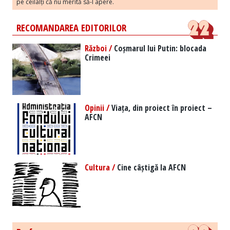
pe ceilalți că nu merită să-l apere.
RECOMANDAREA EDITORILOR
Război /
Coșmarul lui Putin: blocada
Crimeei
Opinii /
Viața, din proiect în proiect –
AFCN
Cultura /
Cine câștigă la AFCN