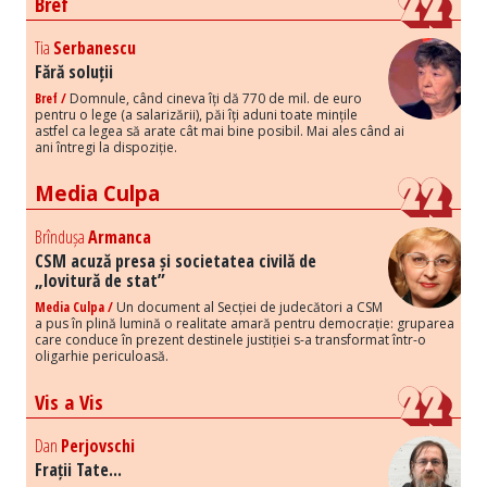
Bref
Tia
Serbanescu
Fără soluții
Bref /
Domnule, când cineva îți dă 770 de mil. de euro
pentru o lege (a salarizării), păi îți aduni toate mințile
astfel ca legea să arate cât mai bine posibil. Mai ales când ai
ani întregi la dispoziție.
Media Culpa
Brîndușa
Armanca
CSM acuză presa și societatea civilă de
„lovitură de stat”
Media Culpa /
Un document al Secției de judecători a CSM
a pus în plină lumină o realitate amară pentru democrație: gruparea
care conduce în prezent destinele justiției s-a transformat într-o
oligarhie periculoasă.
Vis a Vis
Dan
Perjovschi
Frații Tate...