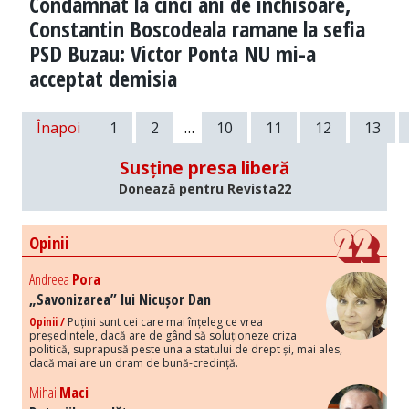
Condamnat la cinci ani de inchisoare,
Constantin Boscodeala ramane la sefia
PSD Buzau: Victor Ponta NU mi-a
acceptat demisia
Înapoi
1
2
…
10
11
12
13
Susține presa liberă
Donează pentru Revista22
Opinii
Andreea
Pora
„Savonizarea” lui Nicușor Dan
Opinii /
Puțini sunt cei care mai înțeleg ce vrea
președintele, dacă are de gând să soluționeze criza
politică, suprapusă peste una a statului de drept și, mai ales,
dacă mai are un dram de bună-credință.
Mihai
Maci