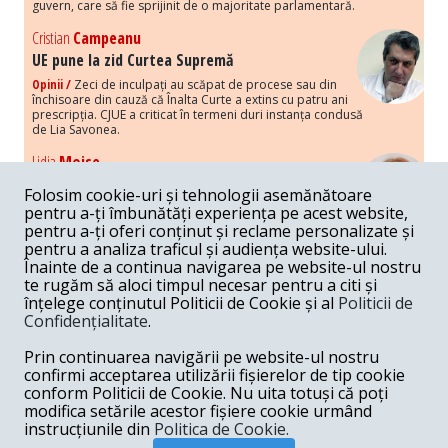
guvern, care să fie sprijinit de o majoritate parlamentară.
Cristian
Campeanu
UE pune la zid Curtea Supremă
Opinii /
Zeci de inculpați au scăpat de procese sau din
închisoare din cauză că Înalta Curte a extins cu patru ani
prescripția. CJUE a criticat în termeni duri instanța condusă
de Lia Savonea.
Lidia
Moise
Costurile economice ale haosului politic
Folosim cookie-uri și tehnologii asemănătoare
Opinii /
Economia nu poate rezista cu retorica falsă a
pentru a-ți îmbunătăți experiența pe acest website,
susținerii intereselor poporului, care, de fapt, ascunde
pentru a-ți oferi conținut și reclame personalizate și
obsesia menținerii privilegiilor și a averilor unor caste.
pentru a analiza traficul și audiența website-ului.
Înainte de a continua navigarea pe website-ul nostru
Melania
Cincea
te rugăm să aloci timpul necesar pentru a citi și
Noi puseuri de xenofobie din partea românilor
înțelege conținutul Politicii de Cookie și al
Politicii de
„neaoși”
Confidențialitate
.
Opinii /
Periodic, în spațiul public sunt voci care lansează
mesaje xenofobe la adresa câte unui politician care deranjează un
Prin continuarea navigării pe website-ul nostru
anumit grup politico-mediatic, într-un anumit moment.
confirmi acceptarea utilizării fișierelor de tip cookie
conform Politicii de Cookie. Nu uita totuși că poți
Armand
Gosu
modifica setările acestor fișiere cookie urmând
Unirea cu Moldova: modele istorice
instrucțiunile din
Politica de Cookie.
Unire /
Unirea cu Moldova depinde de intensitatea