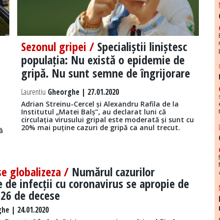
Sezonul gripei /
Specialiștii liniștesc
populația: Nu există o epidemie de
gripă. Nu sunt semne de îngrijorare
Laurentiu
Gheorghe | 27.01.2020
Adrian Streinu-Cercel și Alexandru Rafila de la
Institutul „Matei Balș”, au declarat luni că
circulația virusului gripal este moderată și sunt cu
20% mai puține cazuri de gripă ca anul trecut.
ă
e globalizeza /
Numărul cazurilor
 de infecții cu coronavirus se apropie de
 26 de decese
he | 24.01.2020