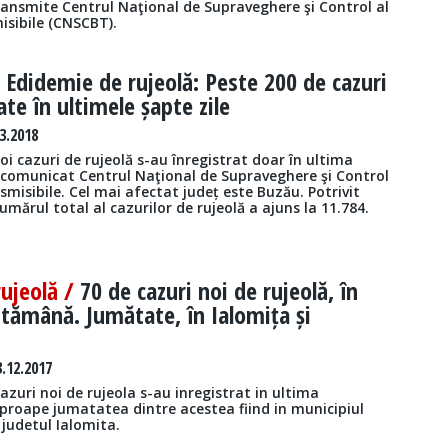
ansmite Centrul Naţional de Supraveghere şi Control al
isibile (CNSCBT).
/
Edidemie de rujeolă: Peste 200 de cazuri
ate în ultimele șapte zile
3.2018
oi cazuri de rujeolă s-au înregistrat doar în ultima
comunicat Centrul Naţional de Supraveghere şi Control
nsmisibile. Cel mai afectat județ este Buzău. Potrivit
numărul total al cazurilor de rujeolă a ajuns la 11.784.
rujeolă /
70 de cazuri noi de rujeolă, în
tămână. Jumătate, în Ialomița și
.12.2017
azuri noi de rujeola s-au inregistrat in ultima
roape jumatatea dintre acestea fiind in municipiul
n judetul Ialomita.