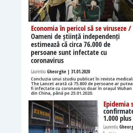
Economia în pericol să se viruseze /
Oameni de știință independenți
estimează că circa 76.000 de
persoane sunt infectate cu
coronavirus
Laurentiu
Gheorghe | 31.01.2020
Concluzia unui studiu publicat în revista medical
The Lancet arată că 75.800 de persoane ar putea
fi infectate cu coronavirus doar în orașul Wuhan
din China, până pe 25.01.2020.
Epidemia s
confirmate
1.000 plus
Laurentiu
Gheorg