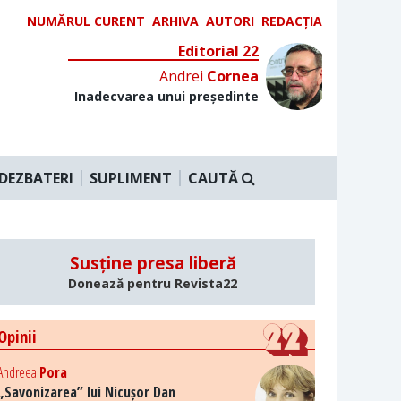
NUMĂRUL CURENT
ARHIVA
AUTORI
REDACȚIA
Editorial 22
Andrei
Cornea
Inadecvarea unui președinte
DEZBATERI
SUPLIMENT
CAUTĂ
Susține presa liberă
Donează pentru Revista22
Opinii
Andreea
Pora
„Savonizarea” lui Nicușor Dan