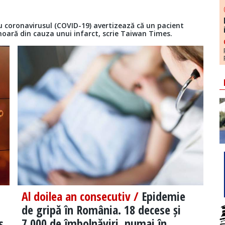
 cu coronavirusul (COVID-19) avertizează că un pacient
moară din cauza unui infarct, scrie Taiwan Times.
Al doilea an consecutiv /
Epidemie
de gripă în România. 18 decese și
s
7.000 de îmbolnăviri, numai în