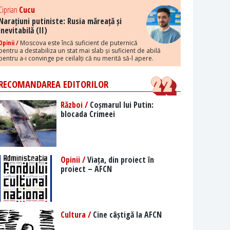
Ciprian
Cucu
Narațiuni putiniste: Rusia măreață și
inevitabilă (II)
Opinii /
Moscova este încă suficient de puternică
pentru a destabiliza un stat mai slab și suficient de abilă
pentru a-i convinge pe ceilalți că nu merită să-l apere.
RECOMANDAREA EDITORILOR
Război /
Coșmarul lui Putin:
blocada Crimeei
Opinii /
Viața, din proiect în
proiect – AFCN
Cultura /
Cine câștigă la AFCN