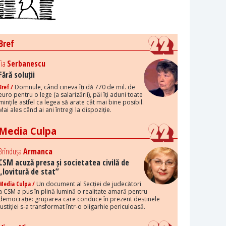
Bref
Tia
Serbanescu
Fără soluții
Bref /
Domnule, când cineva îți dă 770 de mil. de
euro pentru o lege (a salarizării), păi îți aduni toate
mințile astfel ca legea să arate cât mai bine posibil.
Mai ales când ai ani întregi la dispoziție.
Media Culpa
Brîndușa
Armanca
CSM acuză presa și societatea civilă de
„lovitură de stat”
Media Culpa /
Un document al Secției de judecători
a CSM a pus în plină lumină o realitate amară pentru
democrație: gruparea care conduce în prezent destinele
justiției s-a transformat într-o oligarhie periculoasă.