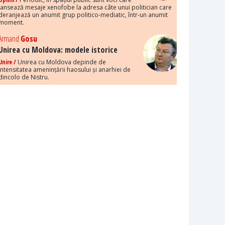
lansează mesaje xenofobe la adresa câte unui politician care
deranjează un anumit grup politico-mediatic, într-un anumit
moment.
Armand
Gosu
Unirea cu Moldova: modele istorice
Unire /
Unirea cu Moldova depinde de
intensitatea amenințării haosului și anarhiei de
dincolo de Nistru.