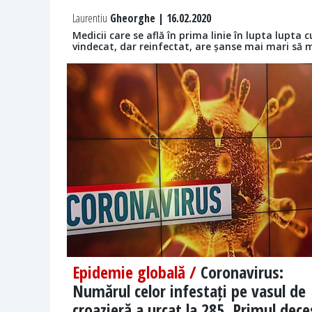
Laurentiu
Gheorghe | 16.02.2020
Medicii care se află în prima linie în lupta lupta
vindecat, dar reinfectat, are șanse mai mari să 
Epidemie globală /
Coronavirus:
Numărul celor infestați pe vasul de
croazieră a urcat la 285. Primul dece