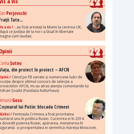
Vis a Vis
Dan
Perjovschi
Frații Tate...
Vis a vis /
...au fost arestați la Miami la cererea UK,
după ce Justiția de la noi i-a lăsat în libertate
magna cum laudae,
Opinii
Corina
Șuteu
Viața, din proiect în proiect – AFCN
Opinii /
Citind pe FB variate și numeroase luări de
poziție despre ultimul concurs de selecție a
proiectelor AFCN, mi-au atras atenția comentariile lui
Adrian Șoaită (Fundația Kulturhaus).
Armand
Gosu
Coșmarul lui Putin: blocada Crimeei
Război /
Peninsula Crimeea a fost prioritatea
numărul unu în politica Rusiei. Cucerirea ei în 2014
a dovedit puterea Rusiei, apărarea, menținerea în
siguranță și prosperitatea ei semnifică măreția Moscovei.