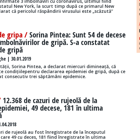
nfirmate 3 îmbolnăviri cu coronavirus, ultimul fiind
 statul New York, la scurt timp după ce primarul New
larat că pericolul răspândirii virusului este „scăzută”
de gripa /
Sorina Pintea: Sunt 54 de decese
îmbolnăvirilor de gripă. S-a constatat
de gripă
he | 30.01.2019
tății, Sorina Pintea, a declarat miercuri dimineață, că
te condițiilepentru declararea epidemiei de gripă, după ce
at consecutiv trei săptămâni epidemice.
/
12.368 de cazuri de rujeolă de la
epidemiei, 49 decese, 181 în ultima
ă
.04.2018
ri de rujeolă au fost înregistrate de la începutul
 care 49 cu deces, 181 fiind înregistrate în ultima