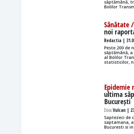
săptămână, tr
Bolilor Transm
Sănătate 
noi raport
Redactia
| 31.0
Peste 200 de n
săptămână, a 
al Bolilor Tra
statisticilor, 
Epidemie 
ultima săp
București
Dora
Vulcan | 23
Saptezeci de c
saptamana, ap
Bucuresti si i