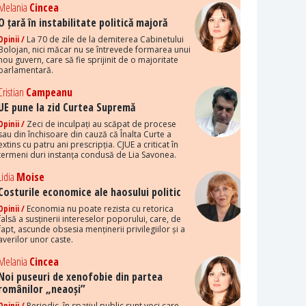
Melania
Cincea
O țară în instabilitate politică majoră
Opinii /
La 70 de zile de la demiterea Cabinetului
Bolojan, nici măcar nu se întrevede formarea unui
nou guvern, care să fie sprijinit de o majoritate
parlamentară.
Cristian
Campeanu
UE pune la zid Curtea Supremă
Opinii /
Zeci de inculpați au scăpat de procese
sau din închisoare din cauză că Înalta Curte a
extins cu patru ani prescripția. CJUE a criticat în
termeni duri instanța condusă de Lia Savonea.
Lidia
Moise
Costurile economice ale haosului politic
Opinii /
Economia nu poate rezista cu retorica
falsă a susținerii intereselor poporului, care, de
fapt, ascunde obsesia menținerii privilegiilor și a
averilor unor caste.
Melania
Cincea
Noi puseuri de xenofobie din partea
românilor „neaoși”
Opinii /
Periodic, în spațiul public sunt voci care