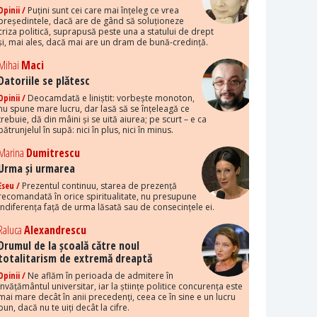
Opinii /
Puțini sunt cei care mai înțeleg ce vrea
președintele, dacă are de gând să soluționeze
criza politică, suprapusă peste una a statului de drept
și, mai ales, dacă mai are un dram de bună-credință.
Mihai
Maci
Datoriile se plătesc
Opinii /
Deocamdată e liniștit: vorbește monoton,
nu spune mare lucru, dar lasă să se înțeleagă ce
trebuie, dă din mâini și se uită aiurea; pe scurt – e ca
pătrunjelul în supă: nici în plus, nici în minus.
Marina
Dumitrescu
Urma și urmarea
Eseu /
Prezentul continuu, starea de prezență
recomandată în orice spiritualitate, nu presupune
indiferența față de urma lăsată sau de consecințele ei.
Raluca
Alexandrescu
Drumul de la școală către noul
totalitarism de extremă dreaptă
Opinii /
Ne aflăm în perioada de admitere în
învățământul universitar, iar la științe politice concurența este
mai mare decât în anii precedenți, ceea ce în sine e un lucru
bun, dacă nu te uiți decât la cifre.