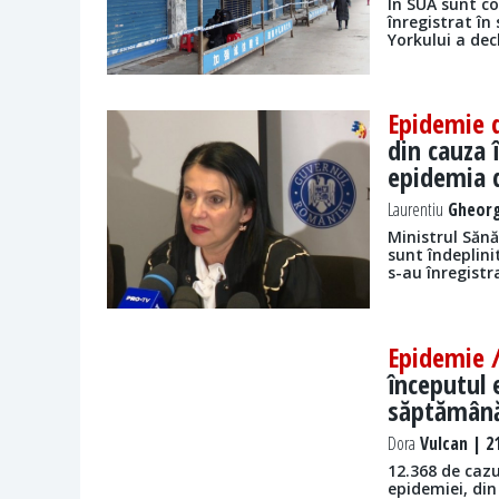
În SUA sunt co
înregistrat în
Yorkului a dec
Epidemie 
din cauza 
epidemia 
Laurentiu
Gheorg
Ministrul Sănă
sunt îndeplini
s-au înregistr
Epidemie 
începutul 
săptămân
Dora
Vulcan | 21
12.368 de cazu
epidemiei, din