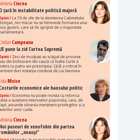
Melania
Cincea
O țară în instabilitate politică majoră
Opinii /
La 70 de zile de la demiterea Cabinetului
Bolojan, nici măcar nu se întrevede formarea unui
nou guvern, care să fie sprijinit de o majoritate
parlamentară.
Cristian
Campeanu
UE pune la zid Curtea Supremă
Opinii /
Zeci de inculpați au scăpat de procese
sau din închisoare din cauză că Înalta Curte a
extins cu patru ani prescripția. CJUE a criticat în
termeni duri instanța condusă de Lia Savonea.
Lidia
Moise
Costurile economice ale haosului politic
Opinii /
Economia nu poate rezista cu retorica
falsă a susținerii intereselor poporului, care, de
fapt, ascunde obsesia menținerii privilegiilor și a
averilor unor caste.
Melania
Cincea
Noi puseuri de xenofobie din partea
românilor „neaoși”
Opinii /
Periodic, în spațiul public sunt voci care