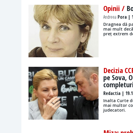
Opinii /
Bo
Andreea
Pora | 1
Dragnea dă par
mai mult decât
preț extrem de
Decizia CC
pe Sova, O
completuri
Redactia
| 19.1
Inalta Curte d
mai multor co
judecatori.
Miza: prob