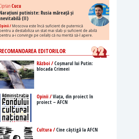
Ciprian
Cucu
Narațiuni putiniste: Rusia măreață și
inevitabilă (II)
Opinii /
Moscova este încă suficient de puternică
pentru a destabiliza un stat mai slab și suficient de abilă
pentru a-i convinge pe ceilalți că nu merită să-l apere.
RECOMANDAREA EDITORILOR
Război /
Coșmarul lui Putin:
blocada Crimeei
Opinii /
Viața, din proiect în
proiect – AFCN
Cultura /
Cine câștigă la AFCN