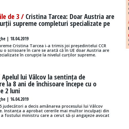
le de 3 /
Cristina Tarcea: Doar Austria are
 curții supreme completuri specializate pe
he | 18.04.2019
preme Cristina Tarcea i-a trimis joi președintelui CCR
 o scrisoare în care se arată că în UE doar Austria are
cializate în corupție la nivelul curților supreme.
/
Apelul lui Vâlcov la sentința de
 la 8 ani de închisoare începe cu o
e 2 luni
he | 16.04.2019
5 judecători a decis amânarea procesului lui Vâlcov
e. Instanța a aprobat cererile mai multor inculpați din
v a fostului ministru care a cerut să-și angajeze avocat