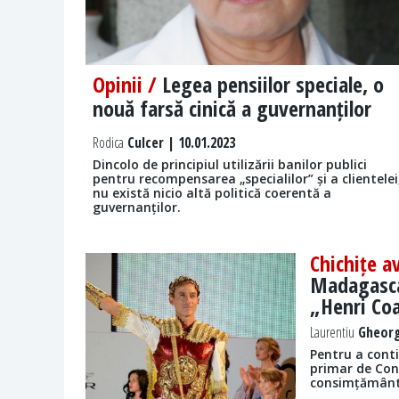
Opinii /
Legea pensiilor speciale, o
nouă farsă cinică a guvernanților
Rodica
Culcer | 10.01.2023
Dincolo de principiul utilizării banilor publici
pentru recompensarea „specialilor” și a clientelei
nu există nicio altă politică coerentă a
guvernanților.
Chichițe a
Madagascar
„Henri Co
Laurentiu
Gheorg
Pentru a cont
primar de Con
consimțământu