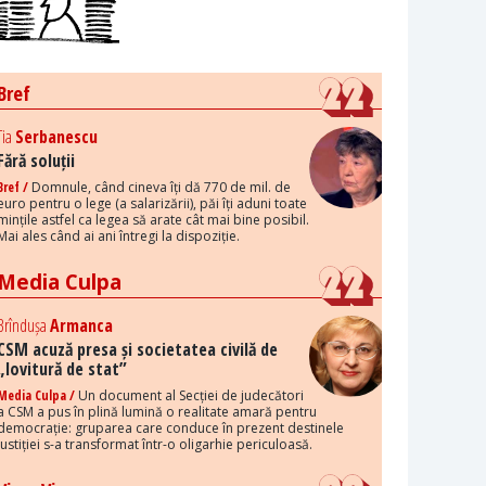
Bref
Tia
Serbanescu
Fără soluții
Bref /
Domnule, când cineva îți dă 770 de mil. de
euro pentru o lege (a salarizării), păi îți aduni toate
mințile astfel ca legea să arate cât mai bine posibil.
Mai ales când ai ani întregi la dispoziție.
Media Culpa
Brîndușa
Armanca
CSM acuză presa și societatea civilă de
„lovitură de stat”
Media Culpa /
Un document al Secției de judecători
a CSM a pus în plină lumină o realitate amară pentru
democrație: gruparea care conduce în prezent destinele
justiției s-a transformat într-o oligarhie periculoasă.