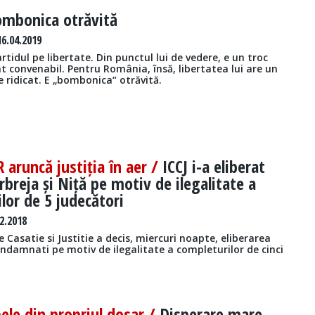
mbonica otrăvită
6.04.2019
tidul pe libertate. Din punctul lui de vedere, e un troc
 convenabil. Pentru România, însă, libertatea lui are un
 ridicat. E „bombonica“ otrăvită.
R aruncă justiția în aer /
ICCJ i-a eliberat
rbreja și Niță pe motiv de ilegalitate a
lor de 5 judecători
2.2018
e Casatie si Justitie a decis, miercuri noapte, eliberarea
ndamnati pe motiv de ilegalitate a completurilor de cinci
ele din propriul dosar /
Disperare mare.