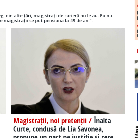
i din alte țări, magistrați de carieră nu le au. Eu nu
 magistrații se pot pensiona la 49 de ani”.
Magistrații, noi pretenții /
Înalta
Curte, condusă de Lia Savonea,
propune un pact pe justiție și cere