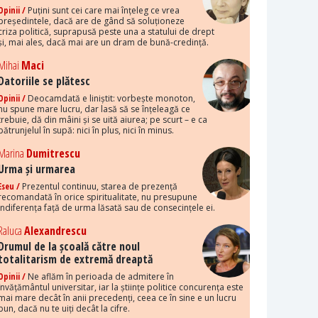
Opinii /
Puțini sunt cei care mai înțeleg ce vrea
președintele, dacă are de gând să soluționeze
criza politică, suprapusă peste una a statului de drept
și, mai ales, dacă mai are un dram de bună-credință.
Mihai
Maci
Datoriile se plătesc
Opinii /
Deocamdată e liniștit: vorbește monoton,
nu spune mare lucru, dar lasă să se înțeleagă ce
trebuie, dă din mâini și se uită aiurea; pe scurt – e ca
pătrunjelul în supă: nici în plus, nici în minus.
Marina
Dumitrescu
Urma și urmarea
Eseu /
Prezentul continuu, starea de prezență
recomandată în orice spiritualitate, nu presupune
indiferența față de urma lăsată sau de consecințele ei.
Raluca
Alexandrescu
Drumul de la școală către noul
totalitarism de extremă dreaptă
Opinii /
Ne aflăm în perioada de admitere în
învățământul universitar, iar la științe politice concurența este
mai mare decât în anii precedenți, ceea ce în sine e un lucru
bun, dacă nu te uiți decât la cifre.