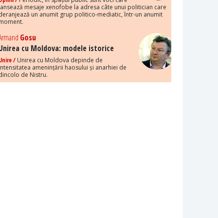
lansează mesaje xenofobe la adresa câte unui politician care
deranjează un anumit grup politico-mediatic, într-un anumit
moment.
Armand
Gosu
Unirea cu Moldova: modele istorice
Unire /
Unirea cu Moldova depinde de
intensitatea amenințării haosului și anarhiei de
dincolo de Nistru.