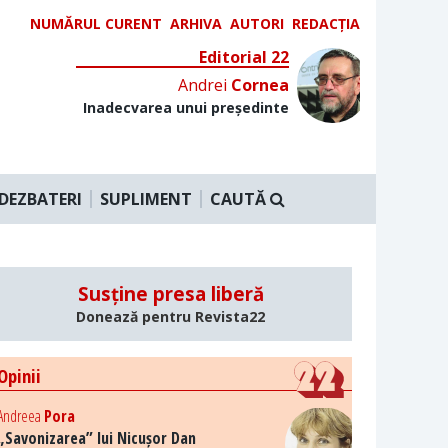
NUMĂRUL CURENT
ARHIVA
AUTORI
REDACȚIA
Editorial 22
Andrei
Cornea
Inadecvarea unui președinte
DEZBATERI
SUPLIMENT
CAUTĂ
Susține presa liberă
Donează pentru Revista22
Opinii
Andreea
Pora
„Savonizarea” lui Nicușor Dan