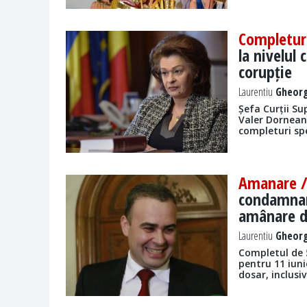
Completuri
la nivelul
corupție
Laurentiu
Gheorg
Șefa Curții Su
Valer Dorneanu
completuri spe
Amanare 
condamnare
amânare d
Laurentiu
Gheorg
Completul de 
pentru 11 iuni
dosar, inclusi