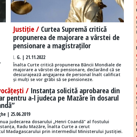
Justiție /
Curtea Supremă critică
propunerea de majorare a vârstei de
pensionare a magistraților
L.
G. | 21.11.2022
,
Înalta Curte critică propunerea Băncii Mondiale de
majorare a vârstei de pensionare, declarând că se
descurajează angajarea de personal înalt calificat
și mulți se vor grăbi să se pensioneze.
vocățești /
Instanța solicită aprobarea din
 pentru a-l judeca pe Mazăre în dosarul
andă”
he | 25.06.2019
inua judecarea dosarului „Henri Coandă” al fostului
stanța, Radu Mazăre, Înalta Curte a cerut
l Madagascarului prin intermediul Ministerului Justiției.