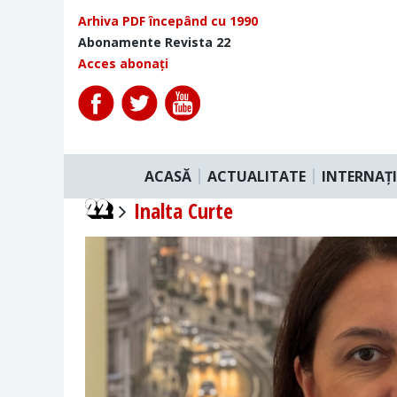
Arhiva PDF începând cu 1990
Abonamente Revista 22
Acces abonați
ACASĂ
ACTUALITATE
INTERNAȚ
Inalta Curte