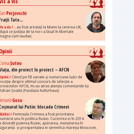
Vis a Vis
Dan
Perjovschi
Frații Tate...
Vis a vis /
...au fost arestați la Miami la cererea UK,
după ce Justiția de la noi i-a lăsat în libertate
magna cum laudae,
Opinii
Corina
Șuteu
Viața, din proiect în proiect – AFCN
Opinii /
Citind pe FB variate și numeroase luări de
poziție despre ultimul concurs de selecție a
proiectelor AFCN, mi-au atras atenția comentariile lui
Adrian Șoaită (Fundația Kulturhaus).
Armand
Gosu
Coșmarul lui Putin: blocada Crimeei
Război /
Peninsula Crimeea a fost prioritatea
numărul unu în politica Rusiei. Cucerirea ei în 2014
a dovedit puterea Rusiei, apărarea, menținerea în
siguranță și prosperitatea ei semnifică măreția Moscovei.