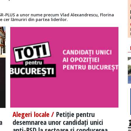
 USR-PLUS a unor nume precum Vlad Alexandrescu, Florina
cer lămuriri din partea liderilor.
Alegeri locale /
Petiție pentru
a
desemnarea unor candidați unici
anti-PSD la sectoare și conducerea