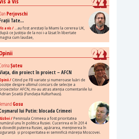
Vis a Vis
Dan
Perjovschi
Frații Tate...
Vis a vis /
...au fost arestați la Miami la cererea UK,
după ce Justiția de la noi i-a lăsat în libertate
magna cum laudae,
Opinii
Corina
Șuteu
Viața, din proiect în proiect – AFCN
Opinii /
Citind pe FB variate și numeroase luări de
poziție despre ultimul concurs de selecție a
proiectelor AFCN, mi-au atras atenția comentariile lui
Adrian Șoaită (Fundația Kulturhaus).
Armand
Gosu
Coșmarul lui Putin: blocada Crimeei
Război /
Peninsula Crimeea a fost prioritatea
numărul unu în politica Rusiei. Cucerirea ei în 2014
a dovedit puterea Rusiei, apărarea, menținerea în
siguranță și prosperitatea ei semnifică măreția Moscovei.