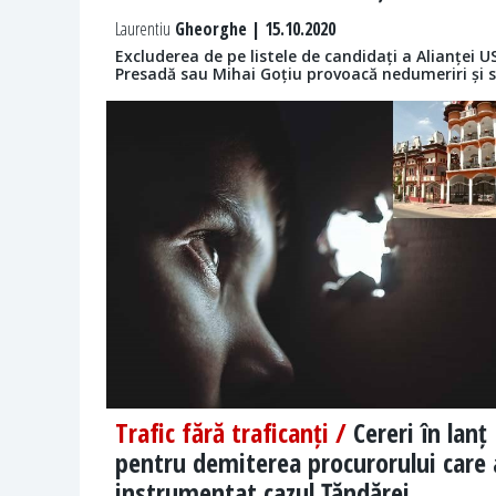
Laurentiu
Gheorghe | 15.10.2020
Excluderea de pe listele de candidați a Alianței
Presadă sau Mihai Goțiu provoacă nedumeriri și se 
Trafic fără traficanți /
Cereri în lanț
pentru demiterea procurorului care 
instrumentat cazul Țăndărei