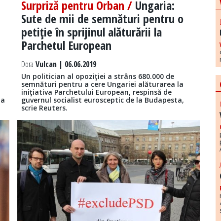
Surpriză pentru Orban /
Ungaria:
Sute de mii de semnături pentru o
petiţie în sprijinul alăturării la
Parchetul European
Dora
Vulcan | 06.06.2019
Un politician al opoziţiei a strâns 680.000 de
semnături pentru a cere Ungariei alăturarea la
iniţiativa Parchetului European, respinsă de
la
guvernul socialist eurosceptic de la Budapesta,
scrie Reuters.