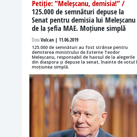
Petiție: ”Meleșcanu, demisia!” /
125.000 de semnături depuse la
Senat pentru demisia lui Meleșcanu
de la șefia MAE. Moțiune simplă
Dora
Vulcan | 11.06.2019
125.000 de semnături au fost strânse pentru
demiterea ministrului de Externe Teodor
Meleșcanu, responsabil de haosul de la alegerile
din diaspora și depuse la senat, înainte de votul 
moțiunea simplă.