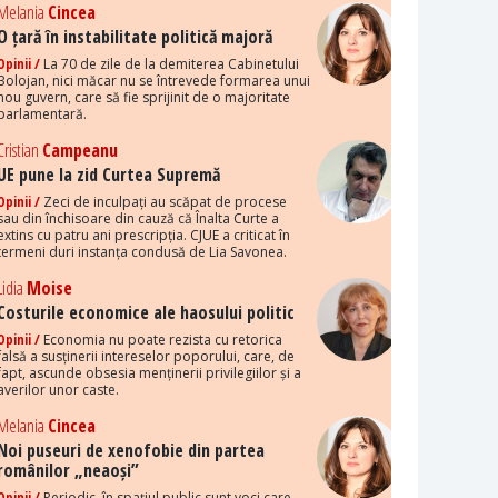
Melania
Cincea
O țară în instabilitate politică majoră
Opinii /
La 70 de zile de la demiterea Cabinetului
Bolojan, nici măcar nu se întrevede formarea unui
nou guvern, care să fie sprijinit de o majoritate
parlamentară.
Cristian
Campeanu
UE pune la zid Curtea Supremă
Opinii /
Zeci de inculpați au scăpat de procese
sau din închisoare din cauză că Înalta Curte a
extins cu patru ani prescripția. CJUE a criticat în
termeni duri instanța condusă de Lia Savonea.
Lidia
Moise
Costurile economice ale haosului politic
Opinii /
Economia nu poate rezista cu retorica
falsă a susținerii intereselor poporului, care, de
fapt, ascunde obsesia menținerii privilegiilor și a
averilor unor caste.
Melania
Cincea
Noi puseuri de xenofobie din partea
românilor „neaoși”
Opinii /
Periodic, în spațiul public sunt voci care