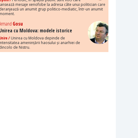
lansează mesaje xenofobe la adresa câte unui politician care
deranjează un anumit grup politico-mediatic, într-un anumit
moment.
Armand
Gosu
Unirea cu Moldova: modele istorice
Unire /
Unirea cu Moldova depinde de
intensitatea amenințării haosului și anarhiei de
dincolo de Nistru.