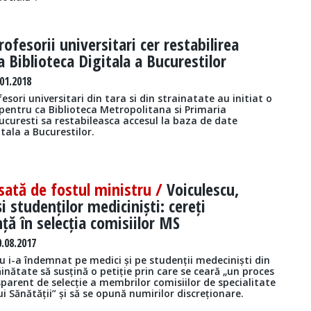
rofesorii universitari cer restabilirea
la Biblioteca Digitala a Bucurestilor
01.2018
esori universitari din tara si din strainatate au initiat o
 pentru ca Biblioteca Metropolitana si Primaria
ucuresti sa restabileasca accesul la baza de date
itala a Bucurestilor.
nsată de fostul ministru /
Voiculescu,
i studenților mediciniști: cereți
ță în selecția comisiilor MS
.08.2017
u i-a îndemnat pe medici și pe studenții medeciniști din
răinătate să susțină o petiție prin care se ceară „un proces
sparent de selecție a membrilor comisiilor de specialitate
ui Sănătății” și să se opună numirilor discreționare.