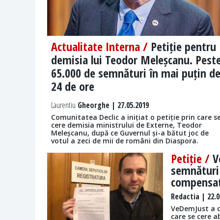
Actualitate Interna /
Petiție pentru
demisia lui Teodor Meleșcanu. Pest
65.000 de semnături în mai puțin d
24 de ore
Laurentiu
Gheorghe | 27.05.2019
Comunitatea Declic a inițiat o petiție prin care s
cere demisia ministrului de Externe, Teodor
Meleșcanu, după ce Guvernul și-a bătut joc de
votul a zeci de mii de români din Diaspora.
Petiție /
V
semnături 
compensat
Redactia
| 22.0
VeDemJust a d
care se cere a