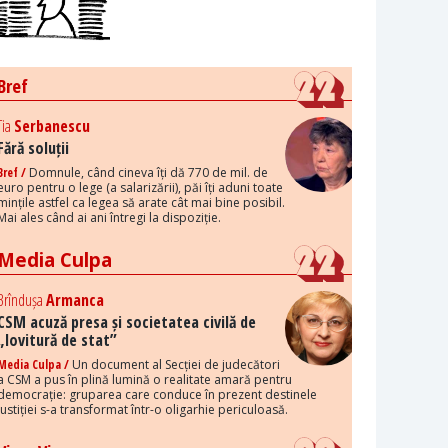
Bref
Tia
Serbanescu
Fără soluții
Bref /
Domnule, când cineva îți dă 770 de mil. de
euro pentru o lege (a salarizării), păi îți aduni toate
mințile astfel ca legea să arate cât mai bine posibil.
Mai ales când ai ani întregi la dispoziție.
Media Culpa
Brîndușa
Armanca
CSM acuză presa și societatea civilă de
„lovitură de stat”
Media Culpa /
Un document al Secției de judecători
a CSM a pus în plină lumină o realitate amară pentru
democrație: gruparea care conduce în prezent destinele
justiției s-a transformat într-o oligarhie periculoasă.