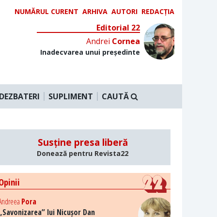
NUMĂRUL CURENT
ARHIVA
AUTORI
REDACȚIA
Editorial 22
Andrei
Cornea
Inadecvarea unui președinte
DEZBATERI
SUPLIMENT
CAUTĂ
Susține presa liberă
Donează pentru Revista22
Opinii
Andreea
Pora
„Savonizarea” lui Nicușor Dan