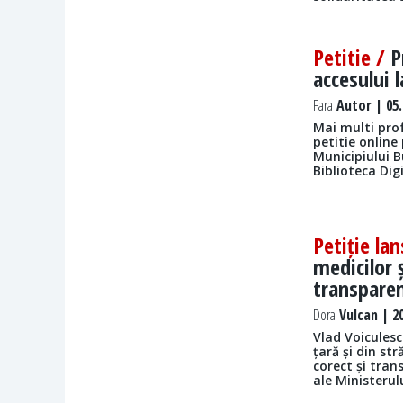
Petitie /
P
accesului 
Fara
Autor | 05.
Mai multi prof
petitie online
Municipiului B
Biblioteca Dig
Petiție la
medicilor ș
transparen
Dora
Vulcan | 20
Vlad Voiculesc
țară și din st
corect și tran
ale Ministerul