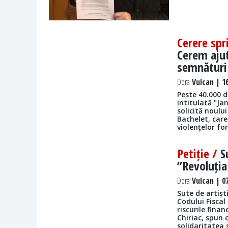
Cerere spr
Cerem aju
semnături
Dora
Vulcan | 16
Peste 40.000 d
intitulată "Ja
solicită noulu
Bachelet, car
violenţelor fo
Petiție /
S
”Revoluția
Dora
Vulcan | 07
Sute de artiști
Codului Fiscal
riscurile finan
Chiriac, spun 
solidaritatea 