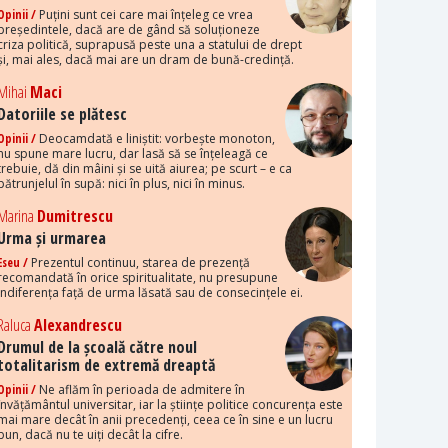
Opinii /
Puțini sunt cei care mai înțeleg ce vrea
președintele, dacă are de gând să soluționeze
criza politică, suprapusă peste una a statului de drept
și, mai ales, dacă mai are un dram de bună-credință.
Mihai
Maci
Datoriile se plătesc
Opinii /
Deocamdată e liniștit: vorbește monoton,
nu spune mare lucru, dar lasă să se înțeleagă ce
trebuie, dă din mâini și se uită aiurea; pe scurt – e ca
pătrunjelul în supă: nici în plus, nici în minus.
Marina
Dumitrescu
Urma și urmarea
Eseu /
Prezentul continuu, starea de prezență
recomandată în orice spiritualitate, nu presupune
indiferența față de urma lăsată sau de consecințele ei.
Raluca
Alexandrescu
Drumul de la școală către noul
totalitarism de extremă dreaptă
Opinii /
Ne aflăm în perioada de admitere în
învățământul universitar, iar la științe politice concurența este
mai mare decât în anii precedenți, ceea ce în sine e un lucru
bun, dacă nu te uiți decât la cifre.