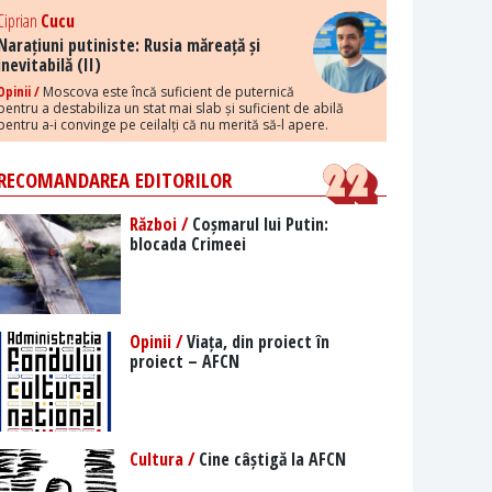
Ciprian
Cucu
Narațiuni putiniste: Rusia măreață și
inevitabilă (II)
Opinii /
Moscova este încă suficient de puternică
pentru a destabiliza un stat mai slab și suficient de abilă
pentru a-i convinge pe ceilalți că nu merită să-l apere.
RECOMANDAREA EDITORILOR
Război /
Coșmarul lui Putin:
blocada Crimeei
Opinii /
Viața, din proiect în
proiect – AFCN
Cultura /
Cine câștigă la AFCN