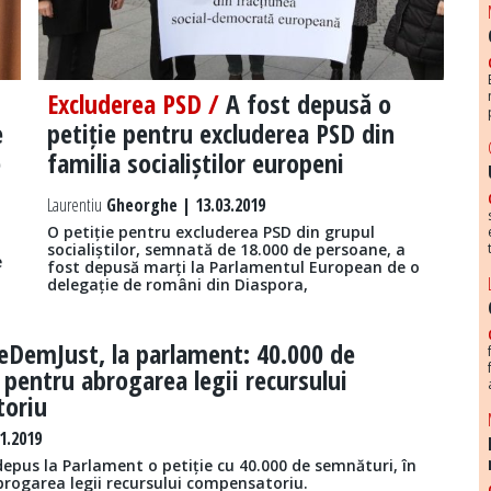
Excluderea PSD /
A fost depusă o
e
petiție pentru excluderea PSD din
e
familia socialiștilor europeni
Laurentiu
Gheorghe | 13.03.2019
O petiție pentru excluderea PSD din grupul
socialiștilor, semnată de 18.000 de persoane, a
e
fost depusă marți la Parlamentul European de o
delegație de români din Diaspora,
eDemJust, la parlament: 40.000 de
pentru abrogarea legii recursului
oriu
1.2019
epus la Parlament o petiție cu 40.000 de semnături, în
brogarea legii recursului compensatoriu.