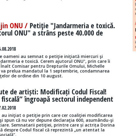
ijin ONU /
Petiţie "Jandarmeria e toxică.
torul ONU" a strâns peste 40.000 de
.08.2018
e oameni au semnat o petiţie iniţiată miercuri şi
ndarmeria e toxică. Cerem ajutorul ONU", prin care îi
i Înalt Comisar pentru Drepturile Omului, Michelle
e va prelua mandatul la 1 septembrie, condamnarea
rţelor de ordine din 10 august.
ute de artiști: Modificați Codul Fiscal!
 fiscală” îngroapă sectorul independent
.02.2018
 au iniţiat o petiţie prin care cer coaliţiei modificarea
 şi spun că nu vor depune declaraţia 600, asumându-şi
ciare. Semnatarii petiţiei, printre care și actrița Dorina
că despre Codul fiscal că reprezintă „un atentat la
socială”.