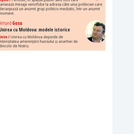
lansează mesaje xenofobe la adresa câte unui politician care
deranjează un anumit grup politico-mediatic, într-un anumit
moment.
Armand
Gosu
Unirea cu Moldova: modele istorice
Unire /
Unirea cu Moldova depinde de
intensitatea amenințării haosului și anarhiei de
dincolo de Nistru.