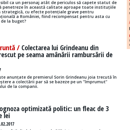
ibil ca un personaj atât de periculos să capete statut de
 să penetreze în această calitate aproape toate instituțiile
 strategică, cu efecte potențiale grave pentru
ațională a României, fiind recompensat pentru asta cu
 de la buget?
cruntă /
Colectarea lui Grindeanu din
rescut pe seama amânării rambursării de
7
ste anunțate de premierul Sorin Grindeanu joia trecută în
eștere a colectării par să se bazeze pe un ”împrumut”
ului de la companii.
ognoza optimizată politic: un fleac de 3
 lei
.02.2017