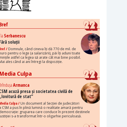
Bref
Tia
Serbanescu
Fără soluții
Bref /
Domnule, când cineva îți dă 770 de mil. de
euro pentru o lege (a salarizării), păi îți aduni toate
mințile astfel ca legea să arate cât mai bine posibil.
Mai ales când ai ani întregi la dispoziție.
Media Culpa
Brîndușa
Armanca
CSM acuză presa și societatea civilă de
„lovitură de stat”
Media Culpa /
Un document al Secției de judecători
a CSM a pus în plină lumină o realitate amară pentru
democrație: gruparea care conduce în prezent destinele
justiției s-a transformat într-o oligarhie periculoasă.