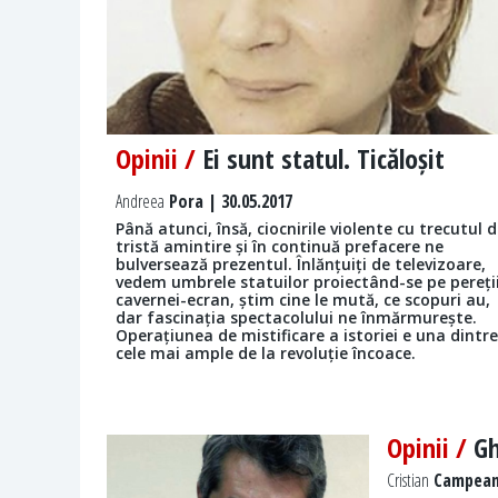
Opinii /
Ei sunt statul. Ticăloșit
Andreea
Pora | 30.05.2017
Până atunci, însă, ciocnirile violente cu trecutul 
tristă amintire și în continuă prefacere ne
bulversează prezentul. Înlănțuiți de televizoare,
vedem umbrele statuilor proiectând-se pe pereți
cavernei-ecran, știm cine le mută, ce scopuri au,
dar fascinația spectacolului ne înmărmurește.
Operațiunea de mistificare a istoriei e una dintre
cele mai ample de la revoluție încoace.
Opinii /
Gh
Cristian
Campeanu