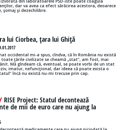
izvorâtă din laboratoarele PSD-iste poate coagula
nţilor, dar va avea ca efect sărăcirea acestora, deoarece
e, şomaj şi dezechilibre.
ra lui Ciorbea, ţara lui Ghiţă
9.01.2017
mat occidental mi-a spus, cîndva, că în România nu există
n toate ţările civilizate se cheamă „stat”, am fost, mai
ănit. Mă gîndeam că, eventual, se poate vorbi de un stat
ziv, imatur, nefuncţional, dar ideea că poate exista o
statul” încă nu există nu-mi trecuse prin cap.
 /
RISE Project: Statul decontează
te de mii de euro care nu ajung la
6
decontează medicamente care nu ajung niciodată la