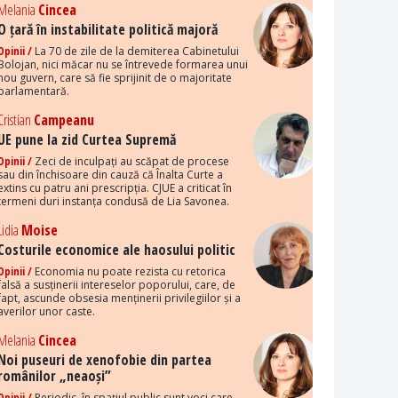
Melania
Cincea
O țară în instabilitate politică majoră
Opinii /
La 70 de zile de la demiterea Cabinetului
Bolojan, nici măcar nu se întrevede formarea unui
nou guvern, care să fie sprijinit de o majoritate
parlamentară.
Cristian
Campeanu
UE pune la zid Curtea Supremă
Opinii /
Zeci de inculpați au scăpat de procese
sau din închisoare din cauză că Înalta Curte a
extins cu patru ani prescripția. CJUE a criticat în
termeni duri instanța condusă de Lia Savonea.
Lidia
Moise
Costurile economice ale haosului politic
Opinii /
Economia nu poate rezista cu retorica
falsă a susținerii intereselor poporului, care, de
fapt, ascunde obsesia menținerii privilegiilor și a
averilor unor caste.
Melania
Cincea
Noi puseuri de xenofobie din partea
românilor „neaoși”
Opinii /
Periodic, în spațiul public sunt voci care