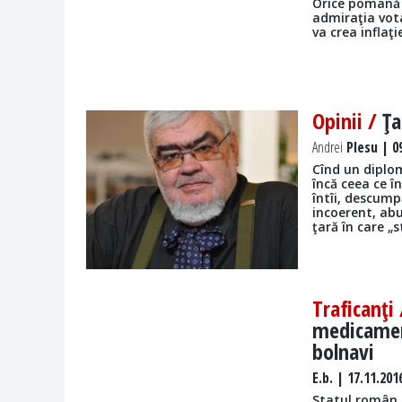
Orice pomană 
admiraţia vota
va crea inflaţi
Opinii /
Ţa
Andrei
Plesu | 0
Cînd un diplo
încă ceea ce î
întîi, descump
incoerent, abu
ţară în care „
Traficanţi
medicamen
bolnavi
E.b.
| 17.11.201
Statul român 