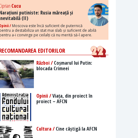
Ciprian
Cucu
Narațiuni putiniste: Rusia măreață și
inevitabilă (II)
Opinii /
Moscova este încă suficient de puternică
pentru a destabiliza un stat mai slab și suficient de abilă
pentru a-i convinge pe ceilalți că nu merită să-l apere.
RECOMANDAREA EDITORILOR
Război /
Coșmarul lui Putin:
blocada Crimeei
Opinii /
Viața, din proiect în
proiect – AFCN
Cultura /
Cine câștigă la AFCN