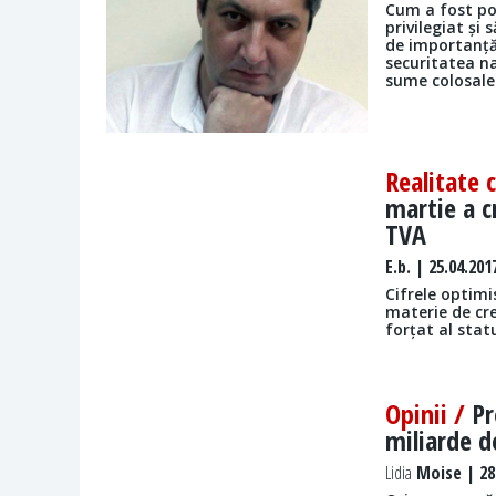
Cum a fost pos
privilegiat și
de importanță
securitatea n
sume colosale
Realitate 
martie a c
TVA
E.b.
| 25.04.201
Cifrele optimi
materie de cr
forțat al stat
Opinii /
Pr
miliarde de
Lidia
Moise | 28