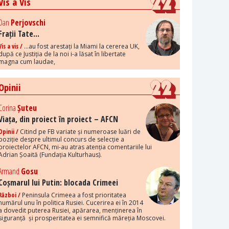
Vis a Vis
Dan
Perjovschi
Frații Tate...
Vis a vis /
...au fost arestați la Miami la cererea UK,
după ce Justiția de la noi i-a lăsat în libertate
magna cum laudae,
Opinii
Corina
Șuteu
Viața, din proiect în proiect – AFCN
Opinii /
Citind pe FB variate și numeroase luări de
poziție despre ultimul concurs de selecție a
proiectelor AFCN, mi-au atras atenția comentariile lui
Adrian Șoaită (Fundația Kulturhaus).
Armand
Gosu
Coșmarul lui Putin: blocada Crimeei
Război /
Peninsula Crimeea a fost prioritatea
numărul unu în politica Rusiei. Cucerirea ei în 2014
a dovedit puterea Rusiei, apărarea, menținerea în
siguranță și prosperitatea ei semnifică măreția Moscovei.