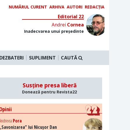
NUMĂRUL CURENT
ARHIVA
AUTORI
REDACȚIA
Editorial 22
Andrei
Cornea
Inadecvarea unui președinte
DEZBATERI
SUPLIMENT
CAUTĂ
Susține presa liberă
Donează pentru Revista22
Opinii
Andreea
Pora
„Savonizarea” lui Nicușor Dan