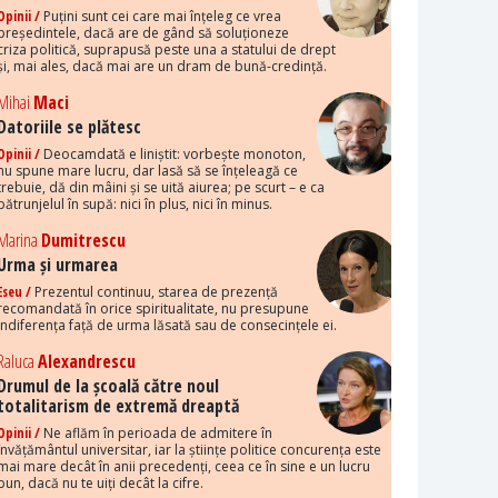
Opinii /
Puțini sunt cei care mai înțeleg ce vrea
președintele, dacă are de gând să soluționeze
criza politică, suprapusă peste una a statului de drept
și, mai ales, dacă mai are un dram de bună-credință.
Mihai
Maci
Datoriile se plătesc
Opinii /
Deocamdată e liniștit: vorbește monoton,
nu spune mare lucru, dar lasă să se înțeleagă ce
trebuie, dă din mâini și se uită aiurea; pe scurt – e ca
pătrunjelul în supă: nici în plus, nici în minus.
Marina
Dumitrescu
Urma și urmarea
Eseu /
Prezentul continuu, starea de prezență
recomandată în orice spiritualitate, nu presupune
indiferența față de urma lăsată sau de consecințele ei.
Raluca
Alexandrescu
Drumul de la școală către noul
totalitarism de extremă dreaptă
Opinii /
Ne aflăm în perioada de admitere în
învățământul universitar, iar la științe politice concurența este
mai mare decât în anii precedenți, ceea ce în sine e un lucru
bun, dacă nu te uiți decât la cifre.