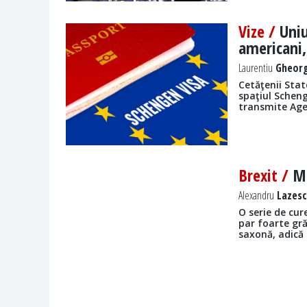
Vize /
Uni
americani,
Laurentiu
Gheorg
Cetăţenii Stat
spaţiul Schen
transmite Age
Brexit /
Mi
Alexandru
Lazesc
O serie de cure
par foarte gră
saxonă, adică