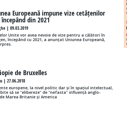
unea Europeană impune vize cetățenilor
 începând din 2021
he | 09.03.2019
elor Unite vor avea nevoie de vize pentru a călători în
gen, începând cu 2021, a anunțat Uniunea Europeană,
rpres.
opie de Bruxelles
u | 27.06.2018
nte europene, la nivel politic dar și în spațiul intelectual,
bite să se "elibereze" de "nefasta" influență anglo-
 de Marea Britanie și America