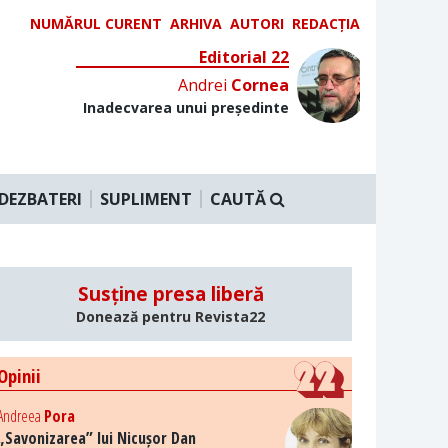
NUMĂRUL CURENT
ARHIVA
AUTORI
REDACȚIA
Editorial 22
Andrei
Cornea
Inadecvarea unui președinte
DEZBATERI
SUPLIMENT
CAUTĂ
Susține presa liberă
Donează pentru Revista22
Opinii
Andreea
Pora
„Savonizarea” lui Nicușor Dan