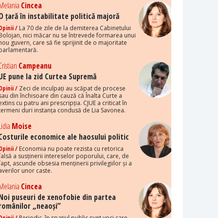
Melania
Cincea
O țară în instabilitate politică majoră
Opinii /
La 70 de zile de la demiterea Cabinetului
Bolojan, nici măcar nu se întrevede formarea unui
nou guvern, care să fie sprijinit de o majoritate
parlamentară.
Cristian
Campeanu
UE pune la zid Curtea Supremă
Opinii /
Zeci de inculpați au scăpat de procese
sau din închisoare din cauză că Înalta Curte a
extins cu patru ani prescripția. CJUE a criticat în
termeni duri instanța condusă de Lia Savonea.
Lidia
Moise
Costurile economice ale haosului politic
Opinii /
Economia nu poate rezista cu retorica
falsă a susținerii intereselor poporului, care, de
fapt, ascunde obsesia menținerii privilegiilor și a
averilor unor caste.
Melania
Cincea
Noi puseuri de xenofobie din partea
românilor „neaoși”
Opinii /
Periodic, în spațiul public sunt voci care