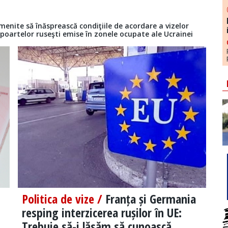
enite să înăsprească condiţiile de acordare a vizelor
poartelor ruseşti emise în zonele ocupate ale Ucrainei
Politica de vize /
Franța și Germania
resping interzicerea rușilor în UE:
Trebuie să-i lăsăm să cunoască