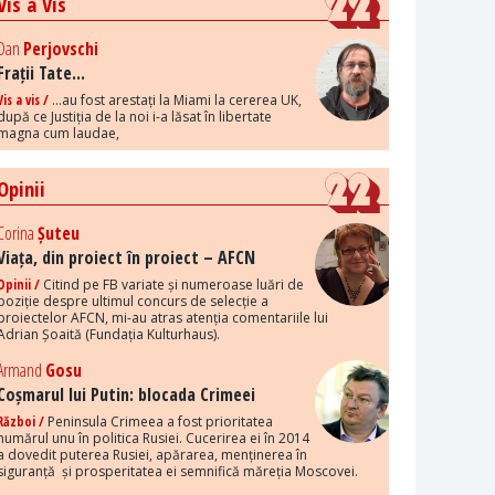
Vis a Vis
Dan
Perjovschi
Frații Tate...
Vis a vis /
...au fost arestați la Miami la cererea UK,
după ce Justiția de la noi i-a lăsat în libertate
magna cum laudae,
Opinii
Corina
Șuteu
Viața, din proiect în proiect – AFCN
Opinii /
Citind pe FB variate și numeroase luări de
poziție despre ultimul concurs de selecție a
proiectelor AFCN, mi-au atras atenția comentariile lui
Adrian Șoaită (Fundația Kulturhaus).
Armand
Gosu
Coșmarul lui Putin: blocada Crimeei
Război /
Peninsula Crimeea a fost prioritatea
numărul unu în politica Rusiei. Cucerirea ei în 2014
a dovedit puterea Rusiei, apărarea, menținerea în
siguranță și prosperitatea ei semnifică măreția Moscovei.