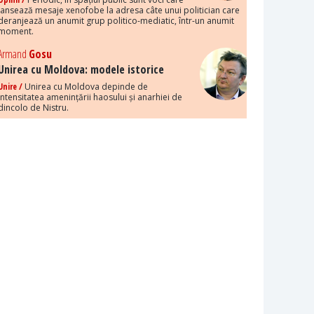
lansează mesaje xenofobe la adresa câte unui politician care
deranjează un anumit grup politico-mediatic, într-un anumit
moment.
Armand
Gosu
Unirea cu Moldova: modele istorice
Unire /
Unirea cu Moldova depinde de
intensitatea amenințării haosului și anarhiei de
dincolo de Nistru.