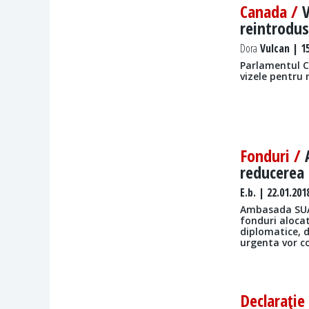
Canada /
V
reintrodus
Dora
Vulcan | 15
Parlamentul C
vizele pentru 
Fonduri /
reducerea a
E.b.
| 22.01.201
Ambasada SUA 
fonduri aloca
diplomatice, d
urgenta vor c
Declaraţie