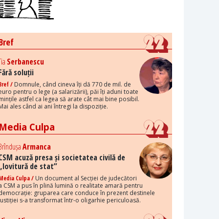
Bref
Tia
Serbanescu
Fără soluții
Bref /
Domnule, când cineva îți dă 770 de mil. de
euro pentru o lege (a salarizării), păi îți aduni toate
mințile astfel ca legea să arate cât mai bine posibil.
Mai ales când ai ani întregi la dispoziție.
Media Culpa
Brîndușa
Armanca
CSM acuză presa și societatea civilă de
„lovitură de stat”
Media Culpa /
Un document al Secției de judecători
a CSM a pus în plină lumină o realitate amară pentru
democrație: gruparea care conduce în prezent destinele
justiției s-a transformat într-o oligarhie periculoasă.