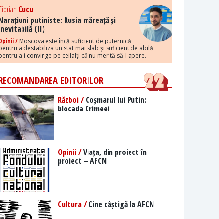
Ciprian
Cucu
Narațiuni putiniste: Rusia măreață și
inevitabilă (II)
Opinii /
Moscova este încă suficient de puternică
pentru a destabiliza un stat mai slab și suficient de abilă
pentru a-i convinge pe ceilalți că nu merită să-l apere.
RECOMANDAREA EDITORILOR
Război /
Coșmarul lui Putin:
blocada Crimeei
Opinii /
Viața, din proiect în
proiect – AFCN
Cultura /
Cine câștigă la AFCN