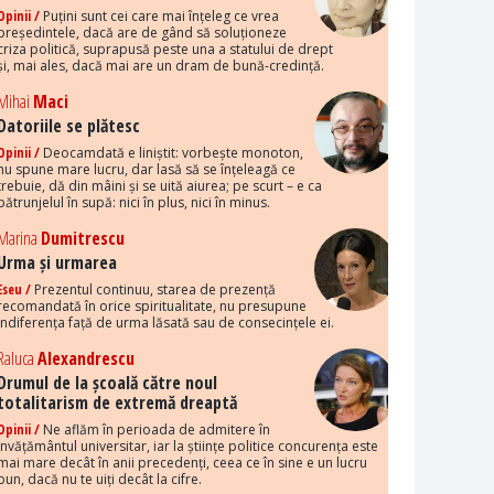
Opinii /
Puțini sunt cei care mai înțeleg ce vrea
președintele, dacă are de gând să soluționeze
criza politică, suprapusă peste una a statului de drept
și, mai ales, dacă mai are un dram de bună-credință.
Mihai
Maci
Datoriile se plătesc
Opinii /
Deocamdată e liniștit: vorbește monoton,
nu spune mare lucru, dar lasă să se înțeleagă ce
trebuie, dă din mâini și se uită aiurea; pe scurt – e ca
pătrunjelul în supă: nici în plus, nici în minus.
Marina
Dumitrescu
Urma și urmarea
Eseu /
Prezentul continuu, starea de prezență
recomandată în orice spiritualitate, nu presupune
indiferența față de urma lăsată sau de consecințele ei.
Raluca
Alexandrescu
Drumul de la școală către noul
totalitarism de extremă dreaptă
Opinii /
Ne aflăm în perioada de admitere în
învățământul universitar, iar la științe politice concurența este
mai mare decât în anii precedenți, ceea ce în sine e un lucru
bun, dacă nu te uiți decât la cifre.