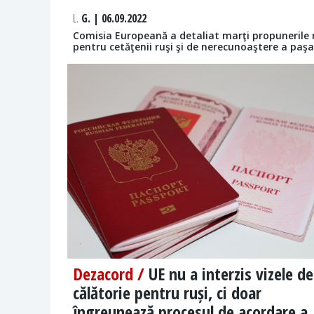
L.
G. | 06.09.2022
Comisia Europeană a detaliat marţi propunerile m
pentru cetăţenii ruşi şi de nerecunoaştere a paşa
Dezacord /
UE nu a interzis vizele de
călătorie pentru ruși, ci doar
îngreunează procesul de acordare a