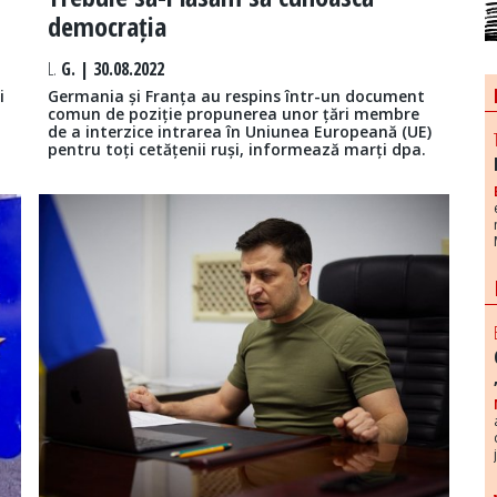
democrația
L.
G. | 30.08.2022
i
Germania și Franța au respins într-un document
comun de poziție propunerea unor țări membre
de a interzice intrarea în Uniunea Europeană (UE)
pentru toți cetățenii ruși, informează marți dpa.