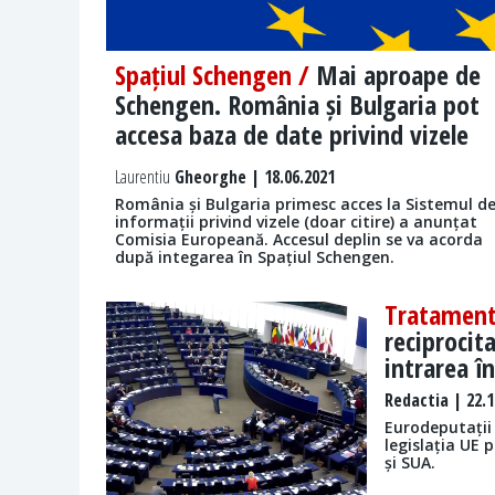
Spațiul Schengen /
Mai aproape de
Schengen. România și Bulgaria pot
accesa baza de date privind vizele
Laurentiu
Gheorghe | 18.06.2021
România și Bulgaria primesc acces la Sistemul d
informații privind vizele (doar citire) a anunțat
Comisia Europeană. Accesul deplin se va acorda
după integarea în Spațiul Schengen.
Tratament
reciprocit
intrarea în
Redactia
| 22.1
Eurodeputații 
legislația UE 
și SUA.