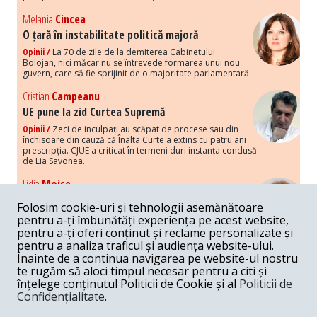
Melania
Cincea
O țară în instabilitate politică majoră
Opinii /
La 70 de zile de la demiterea Cabinetului
Bolojan, nici măcar nu se întrevede formarea unui nou
guvern, care să fie sprijinit de o majoritate parlamentară.
Cristian
Campeanu
UE pune la zid Curtea Supremă
Opinii /
Zeci de inculpați au scăpat de procese sau din
închisoare din cauză că Înalta Curte a extins cu patru ani
prescripția. CJUE a criticat în termeni duri instanța condusă
de Lia Savonea.
Lidia
Moise
Costurile economice ale haosului politic
Folosim cookie-uri și tehnologii asemănătoare
Opinii /
Economia nu poate rezista cu retorica falsă a
pentru a-ți îmbunătăți experiența pe acest website,
susținerii intereselor poporului, care, de fapt, ascunde
pentru a-ți oferi conținut și reclame personalizate și
obsesia menținerii privilegiilor și a averilor unor caste.
pentru a analiza traficul și audiența website-ului.
Înainte de a continua navigarea pe website-ul nostru
Melania
Cincea
te rugăm să aloci timpul necesar pentru a citi și
Noi puseuri de xenofobie din partea românilor
înțelege conținutul Politicii de Cookie și al
Politicii de
„neaoși”
Confidențialitate
.
Opinii /
Periodic, în spațiul public sunt voci care lansează