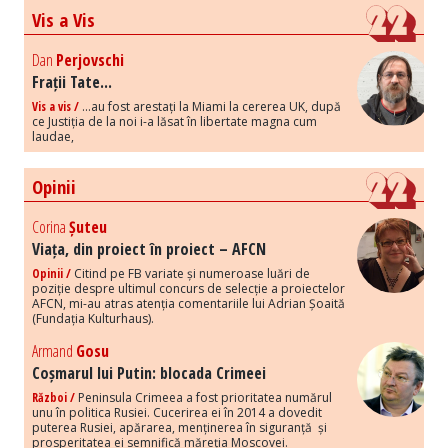
Vis a Vis
Dan
Perjovschi
Frații Tate...
Vis a vis /
...au fost arestați la Miami la cererea UK, după
ce Justiția de la noi i-a lăsat în libertate magna cum
laudae,
Opinii
Corina
Șuteu
Viața, din proiect în proiect – AFCN
Opinii /
Citind pe FB variate și numeroase luări de
poziție despre ultimul concurs de selecție a proiectelor
AFCN, mi-au atras atenția comentariile lui Adrian Șoaită
(Fundația Kulturhaus).
Armand
Gosu
Coșmarul lui Putin: blocada Crimeei
Război /
Peninsula Crimeea a fost prioritatea numărul
unu în politica Rusiei. Cucerirea ei în 2014 a dovedit
puterea Rusiei, apărarea, menținerea în siguranță și
prosperitatea ei semnifică măreția Moscovei.