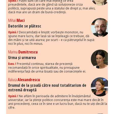
Opinii /
Puțini sunt cei care mai înțeleg ce vrea
președintele, dacă are de gând să soluționeze criza
politică, suprapusă peste una a statului de drept și, mai ales,
dacă mai are un dram de bună-credință.
Mihai
Maci
Datoriile se plătesc
Opinii /
Deocamdată e liniștit: vorbește monoton, nu
spune mare lucru, dar lasă să se înțeleagă ce trebuie, dă
din mâini și se uită aiurea; pe scurt – e ca pătrunjelul în supă:
nici în plus, nici în minus.
Marina
Dumitrescu
Urma și urmarea
Eseu /
Prezentul continuu, starea de prezență
recomandată în orice spiritualitate, nu presupune
indiferența față de urma lăsată sau de consecințele ei.
Raluca
Alexandrescu
Drumul de la școală către noul totalitarism de
extremă dreaptă
Opinii /
Ne aflăm în perioada de admitere în învățământul
universitar, iar la științe politice concurența este mai mare decât în
anii precedenți, ceea ce în sine e un lucru bun, dacă nu te uiți decât la
cifre.