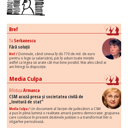
Bref
Tia
Serbanescu
Fără soluții
Bref /
Domnule, când cineva îți dă 770 de mil. de euro
pentru o lege (a salarizării), păi îți aduni toate mințile
astfel ca legea să arate cât mai bine posibil. Mai ales când ai
ani întregi la dispoziție.
Media Culpa
Brîndușa
Armanca
CSM acuză presa și societatea civilă de
„lovitură de stat”
Media Culpa /
Un document al Secției de judecători a CSM
a pus în plină lumină o realitate amară pentru democrație: gruparea
care conduce în prezent destinele justiției s-a transformat într-o
oligarhie periculoasă.