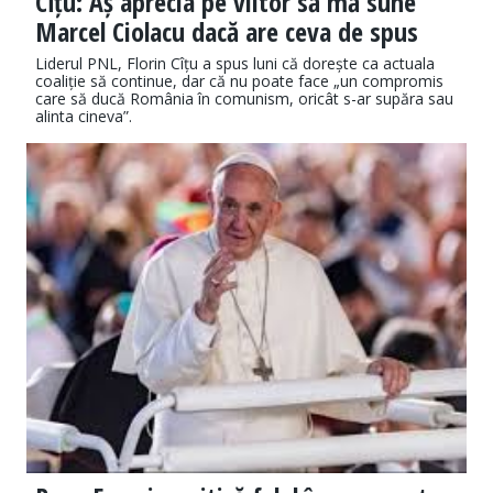
Cîțu: Aș aprecia pe viitor să mă sune
Marcel Ciolacu dacă are ceva de spus
Liderul PNL, Florin Cîțu a spus luni că dorește ca actuala
coaliție să continue, dar că nu poate face „un compromis
care să ducă România în comunism, oricât s-ar supăra sau
alinta cineva”.