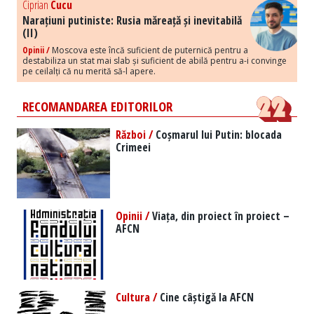
Ciprian
Cucu
Narațiuni putiniste: Rusia măreață și inevitabilă
(II)
Opinii /
Moscova este încă suficient de puternică pentru a
destabiliza un stat mai slab și suficient de abilă pentru a-i convinge
pe ceilalți că nu merită să-l apere.
RECOMANDAREA EDITORILOR
Război /
Coșmarul lui Putin: blocada
Crimeei
Opinii /
Viața, din proiect în proiect –
AFCN
Cultura /
Cine câștigă la AFCN