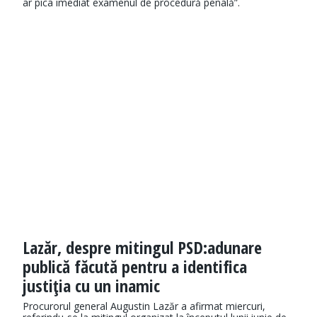
ar pica imediat examenul de procedură penală”.
Lazăr, despre mitingul PSD:adunare
publică făcută pentru a identifica
justiţia cu un inamic
Procurorul general Augustin Lazăr a afirmat miercuri,