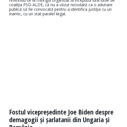
referindu-se la mitingul organizat la începutul lunii iunie de
coaliţia PSD-ALDE, că nu a văzut niciodată ca o adunare
publică să fie convocată pentru a identifica justiţia cu un
inamic, cu un stat paralel ilegal.
Fostul vicepreședinte Joe Biden despre
demagogii și șarlatanii din Ungaria și