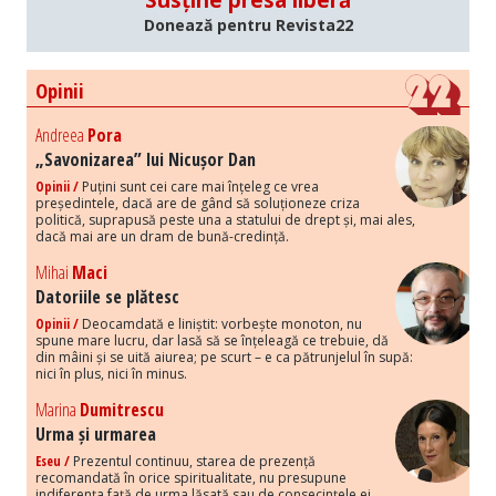
Donează pentru Revista22
Opinii
Andreea
Pora
„Savonizarea” lui Nicușor Dan
Opinii /
Puțini sunt cei care mai înțeleg ce vrea
președintele, dacă are de gând să soluționeze criza
politică, suprapusă peste una a statului de drept și, mai ales,
dacă mai are un dram de bună-credință.
Mihai
Maci
Datoriile se plătesc
Opinii /
Deocamdată e liniștit: vorbește monoton, nu
spune mare lucru, dar lasă să se înțeleagă ce trebuie, dă
din mâini și se uită aiurea; pe scurt – e ca pătrunjelul în supă:
nici în plus, nici în minus.
Marina
Dumitrescu
Urma și urmarea
Eseu /
Prezentul continuu, starea de prezență
recomandată în orice spiritualitate, nu presupune
indiferența față de urma lăsată sau de consecințele ei.