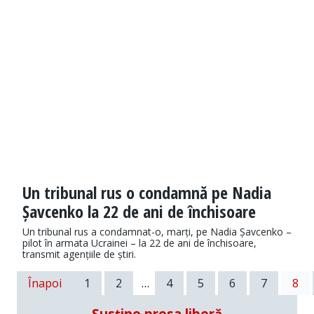
Un tribunal rus o condamnă pe Nadia
Șavcenko la 22 de ani de închisoare
Un tribunal rus a condamnat-o, marți, pe Nadia Șavcenko –
pilot în armata Ucrainei – la 22 de ani de închisoare,
transmit agențiile de știri.
Înapoi
1
2
…
4
5
6
7
8
Susține presa liberă