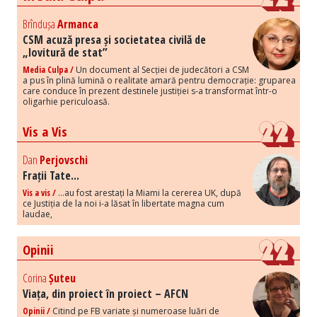
Brîndușa
Armanca
CSM acuză presa și societatea civilă de
„lovitură de stat”
Media Culpa /
Un document al Secției de judecători a CSM
a pus în plină lumină o realitate amară pentru democrație: gruparea
care conduce în prezent destinele justiției s-a transformat într-o
oligarhie periculoasă.
Vis a Vis
Dan
Perjovschi
Frații Tate...
Vis a vis /
...au fost arestați la Miami la cererea UK, după
ce Justiția de la noi i-a lăsat în libertate magna cum
laudae,
Opinii
Corina
Șuteu
Viața, din proiect în proiect – AFCN
Opinii /
Citind pe FB variate și numeroase luări de