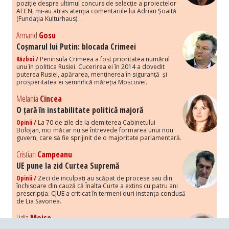
poziție despre ultimul concurs de selecție a proiectelor
AFCN, mi-au atras atenția comentariile lui Adrian Șoaită
(Fundația Kulturhaus).
Armand
Gosu
Coșmarul lui Putin: blocada Crimeei
Război /
Peninsula Crimeea a fost prioritatea numărul
unu în politica Rusiei. Cucerirea ei în 2014 a dovedit
puterea Rusiei, apărarea, menținerea în siguranță și
prosperitatea ei semnifică măreția Moscovei.
Melania
Cincea
O țară în instabilitate politică majoră
Opinii /
La 70 de zile de la demiterea Cabinetului
Bolojan, nici măcar nu se întrevede formarea unui nou
guvern, care să fie sprijinit de o majoritate parlamentară.
Cristian
Campeanu
UE pune la zid Curtea Supremă
Opinii /
Zeci de inculpați au scăpat de procese sau din
închisoare din cauză că Înalta Curte a extins cu patru ani
prescripția. CJUE a criticat în termeni duri instanța condusă
de Lia Savonea.
Lidia
Moise