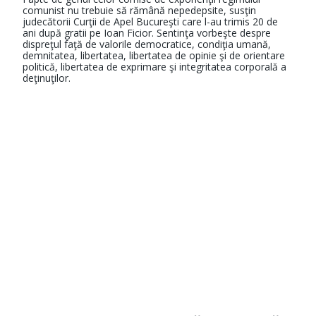
comunist nu trebuie să rămână nepedepsite, susţin
judecătorii Curţii de Apel Bucureşti care l-au trimis 20 de
ani după gratii pe Ioan Ficior. Sentinţa vorbeşte despre
dispreţul faţă de valorile democratice, condiţia umană,
demnitatea, libertatea, libertatea de opinie şi de orientare
politică, libertatea de exprimare şi integritatea corporală a
deţinuţilor.