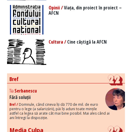
Opinii /
Viața, din proiect în proiect –
AFCN
Cultura /
Cine câștigă la AFCN
Bref
Tia
Serbanescu
Fără soluții
Bref /
Domnule, când cineva îți dă 770 de mil. de euro
pentru o lege (a salarizării), păi îți aduni toate mințile
astfel ca legea să arate cât mai bine posibil. Mai ales când ai
ani întregi la dispoziție.
Media Culpa