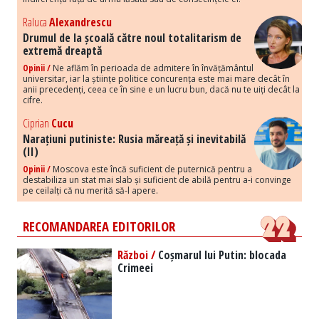
Raluca
Alexandrescu
Drumul de la școală către noul totalitarism de
extremă dreaptă
Opinii /
Ne aflăm în perioada de admitere în învățământul
universitar, iar la științe politice concurența este mai mare decât în
anii precedenți, ceea ce în sine e un lucru bun, dacă nu te uiți decât la
cifre.
Ciprian
Cucu
Narațiuni putiniste: Rusia măreață și inevitabilă
(II)
Opinii /
Moscova este încă suficient de puternică pentru a
destabiliza un stat mai slab și suficient de abilă pentru a-i convinge
pe ceilalți că nu merită să-l apere.
RECOMANDAREA EDITORILOR
Război /
Coșmarul lui Putin: blocada
Crimeei