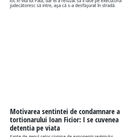
loc în vila lui Paul, dar el a refuzat să îl lase pe executorul
judecătoresc să intre, aşa că s-a desfăşurat în stradă.
Motivarea sentintei de condamnare a
tortionarului Ioan Ficior: I se cuvenea
detentia pe viata
Fapte de genul celor comise de exponenţii regimului