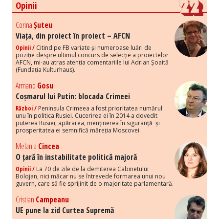
Opinii
Corina
Șuteu
Viața, din proiect în proiect – AFCN
Opinii /
Citind pe FB variate și numeroase luări de
poziție despre ultimul concurs de selecție a proiectelor
AFCN, mi-au atras atenția comentariile lui Adrian Șoaită
(Fundația Kulturhaus).
Armand
Gosu
Coșmarul lui Putin: blocada Crimeei
Război /
Peninsula Crimeea a fost prioritatea numărul
unu în politica Rusiei. Cucerirea ei în 2014 a dovedit
puterea Rusiei, apărarea, menținerea în siguranță și
prosperitatea ei semnifică măreția Moscovei.
Melania
Cincea
O țară în instabilitate politică majoră
Opinii /
La 70 de zile de la demiterea Cabinetului
Bolojan, nici măcar nu se întrevede formarea unui nou
guvern, care să fie sprijinit de o majoritate parlamentară.
Cristian
Campeanu
UE pune la zid Curtea Supremă