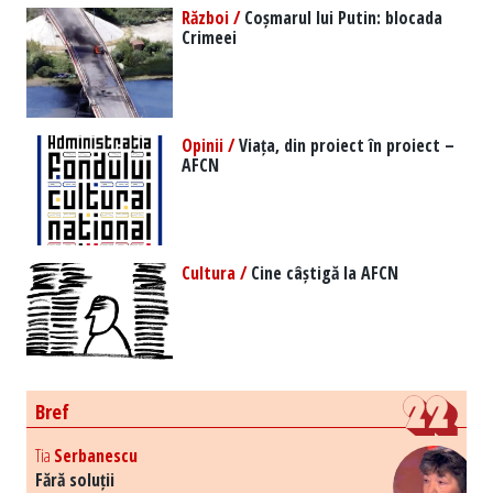
Război /
Coșmarul lui Putin: blocada
Crimeei
Opinii /
Viața, din proiect în proiect –
AFCN
Cultura /
Cine câștigă la AFCN
Bref
Tia
Serbanescu
Fără soluții