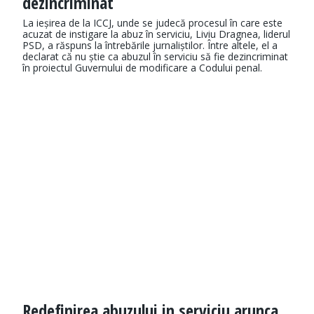
dezincriminat
La ieșirea de la ICCJ, unde se judecă procesul în care este
acuzat de instigare la abuz în serviciu, Liviu Dragnea, liderul
PSD, a răspuns la întrebările jurnaliștilor. Între altele, el a
declarat că nu știe ca abuzul în serviciu să fie dezincriminat
în proiectul Guvernului de modificare a Codului penal.
Redefinirea abuzului in serviciu arunca