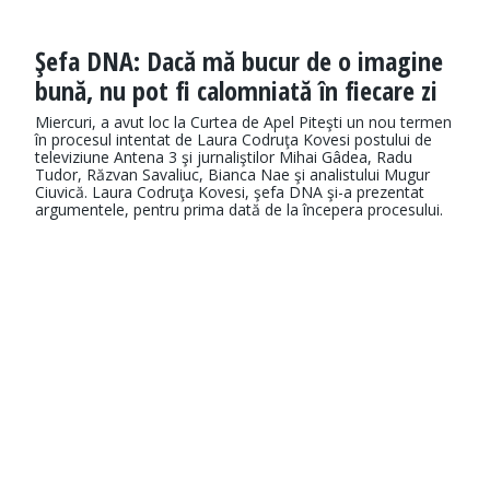
Şefa DNA: Dacă mă bucur de o imagine
bună, nu pot fi calomniată în fiecare zi
Miercuri, a avut loc la Curtea de Apel Piteşti un nou termen
în procesul intentat de Laura Codruţa Kovesi postului de
televiziune Antena 3 şi jurnaliştilor Mihai Gâdea, Radu
Tudor, Răzvan Savaliuc, Bianca Nae şi analistului Mugur
Ciuvică. Laura Codruţa Kovesi, şefa DNA şi-a prezentat
argumentele, pentru prima dată de la începera procesului.