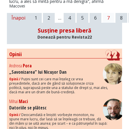
lucru, a ales să mintă pentru a mă denigra", afirmă
Macovei
Înapoi
1
2
…
4
5
6
7
8
Susține presa liberă
Donează pentru Revista22
Opinii
Andreea
Pora
„Savonizarea” lui Nicușor Dan
Opinii /
Puțini sunt cei care mai înțeleg ce vrea
președintele, dacă are de gând să soluționeze criza
politică, suprapusă peste una a statului de drept și, mai ales,
dacă mai are un dram de bună-credință.
Mihai
Maci
Datoriile se plătesc
Opinii /
Deocamdată e liniștit: vorbește monoton, nu
spune mare lucru, dar lasă să se înțeleagă ce trebuie, dă
din mâini și se uită aiurea; pe scurt – e ca pătrunjelul în supă:
nici în plus, nici în minus.