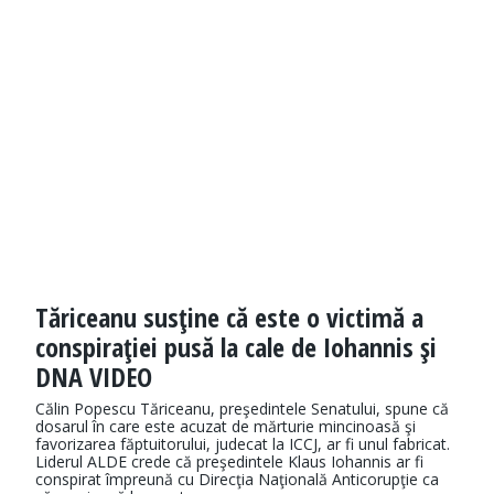
Tăriceanu susţine că este o victimă a
conspiraţiei pusă la cale de Iohannis şi
DNA VIDEO
Călin Popescu Tăriceanu, preşedintele Senatului, spune că
dosarul în care este acuzat de mărturie mincinoasă şi
favorizarea făptuitorului, judecat la ICCJ, ar fi unul fabricat.
Liderul ALDE crede că preşedintele Klaus Iohannis ar fi
conspirat împreună cu Direcţia Naţională Anticorupţie ca