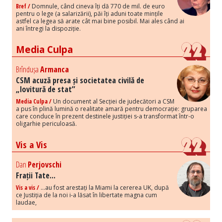
Bref /
Domnule, când cineva îți dă 770 de mil. de euro
pentru o lege (a salarizării), păi îți aduni toate mințile
astfel ca legea să arate cât mai bine posibil. Mai ales când ai
ani întregi la dispoziție.
Media Culpa
Brîndușa
Armanca
CSM acuză presa și societatea civilă de
„lovitură de stat”
Media Culpa /
Un document al Secției de judecători a CSM
a pus în plină lumină o realitate amară pentru democrație: gruparea
care conduce în prezent destinele justiției s-a transformat într-o
oligarhie periculoasă.
Vis a Vis
Dan
Perjovschi
Frații Tate...
Vis a vis /
...au fost arestați la Miami la cererea UK, după
ce Justiția de la noi i-a lăsat în libertate magna cum
laudae,