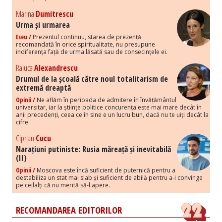
Marina
Dumitrescu
Urma și urmarea
Eseu /
Prezentul continuu, starea de prezență
recomandată în orice spiritualitate, nu presupune
indiferența față de urma lăsată sau de consecințele ei.
Raluca
Alexandrescu
Drumul de la școală către noul totalitarism de
extremă dreaptă
Opinii /
Ne aflăm în perioada de admitere în învățământul
universitar, iar la științe politice concurența este mai mare decât în
anii precedenți, ceea ce în sine e un lucru bun, dacă nu te uiți decât la
cifre.
Ciprian
Cucu
Narațiuni putiniste: Rusia măreață și inevitabilă
(II)
Opinii /
Moscova este încă suficient de puternică pentru a
destabiliza un stat mai slab și suficient de abilă pentru a-i convinge
pe ceilalți că nu merită să-l apere.
RECOMANDAREA EDITORILOR