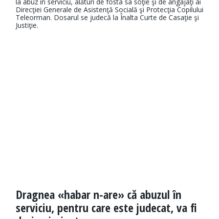
la abuz în serviciu, alături de fosta sa soţie şi de angajaţi ai
Direcţiei Generale de Asistenţă Socială şi Protecţia Copilului
Teleorman. Dosarul se judecă la Înalta Curte de Casaţie şi
Justiţie.
Dragnea «habar n-are» că abuzul în
serviciu, pentru care este judecat, va fi