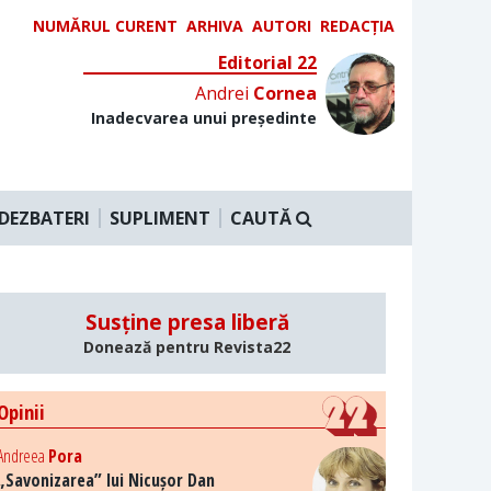
NUMĂRUL CURENT
ARHIVA
AUTORI
REDACȚIA
Editorial 22
Andrei
Cornea
Inadecvarea unui președinte
DEZBATERI
SUPLIMENT
CAUTĂ
Susține presa liberă
Donează pentru Revista22
Opinii
Andreea
Pora
„Savonizarea” lui Nicușor Dan