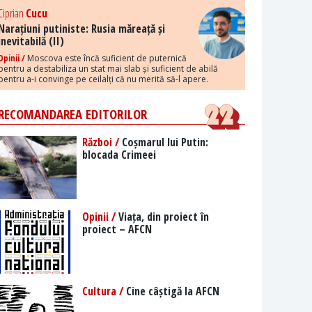
Ciprian
Cucu
Narațiuni putiniste: Rusia măreață și
inevitabilă (II)
Opinii /
Moscova este încă suficient de puternică
pentru a destabiliza un stat mai slab și suficient de abilă
pentru a-i convinge pe ceilalți că nu merită să-l apere.
RECOMANDAREA EDITORILOR
Război /
Coșmarul lui Putin:
blocada Crimeei
Opinii /
Viața, din proiect în
proiect – AFCN
Cultura /
Cine câștigă la AFCN