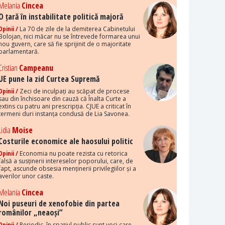
Melania
Cincea
O țară în instabilitate politică majoră
Opinii /
La 70 de zile de la demiterea Cabinetului
Bolojan, nici măcar nu se întrevede formarea unui
nou guvern, care să fie sprijinit de o majoritate
parlamentară.
Cristian
Campeanu
UE pune la zid Curtea Supremă
Opinii /
Zeci de inculpați au scăpat de procese
sau din închisoare din cauză că Înalta Curte a
extins cu patru ani prescripția. CJUE a criticat în
termeni duri instanța condusă de Lia Savonea.
Lidia
Moise
Costurile economice ale haosului politic
Opinii /
Economia nu poate rezista cu retorica
falsă a susținerii intereselor poporului, care, de
fapt, ascunde obsesia menținerii privilegiilor și a
averilor unor caste.
Melania
Cincea
Noi puseuri de xenofobie din partea
românilor „neaoși”
Opinii /
Periodic, în spațiul public sunt voci care