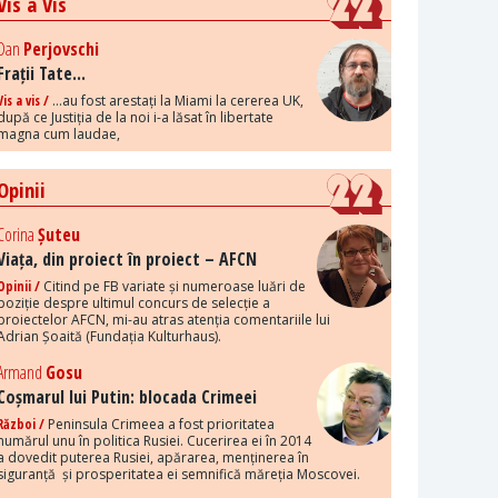
Vis a Vis
Dan
Perjovschi
Frații Tate...
Vis a vis /
...au fost arestați la Miami la cererea UK,
după ce Justiția de la noi i-a lăsat în libertate
magna cum laudae,
Opinii
Corina
Șuteu
Viața, din proiect în proiect – AFCN
Opinii /
Citind pe FB variate și numeroase luări de
poziție despre ultimul concurs de selecție a
proiectelor AFCN, mi-au atras atenția comentariile lui
Adrian Șoaită (Fundația Kulturhaus).
Armand
Gosu
Coșmarul lui Putin: blocada Crimeei
Război /
Peninsula Crimeea a fost prioritatea
numărul unu în politica Rusiei. Cucerirea ei în 2014
a dovedit puterea Rusiei, apărarea, menținerea în
siguranță și prosperitatea ei semnifică măreția Moscovei.