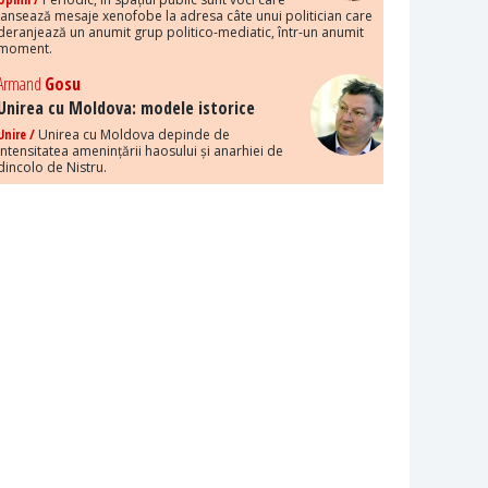
lansează mesaje xenofobe la adresa câte unui politician care
deranjează un anumit grup politico-mediatic, într-un anumit
moment.
Armand
Gosu
Unirea cu Moldova: modele istorice
Unire /
Unirea cu Moldova depinde de
intensitatea amenințării haosului și anarhiei de
dincolo de Nistru.