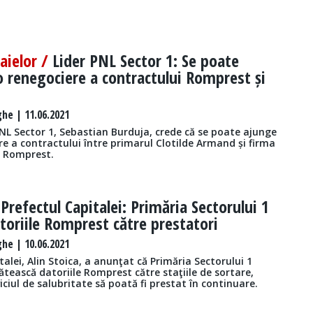
aielor /
Lider PNL Sector 1: Se poate
o renegociere a contractului Romprest și
he | 11.06.2021
NL Sector 1, Sebastian Burduja, crede că se poate ajunge
re a contractului între primarul Clotilde Armand și firma
e Romprest.
/
Prefectul Capitalei: Primăria Sectorului 1
atoriile Romprest către prestatori
he | 10.06.2021
talei, Alin Stoica, a anunţat că Primăria Sectorului 1
tească datoriile Romprest către staţiile de sortare,
iciul de salubritate să poată fi prestat în continuare.