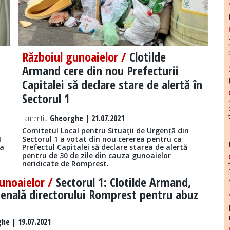
Războiul gunoaielor /
Clotilde
Armand cere din nou Prefecturii
Capitalei să declare stare de alertă în
Sectorul 1
Laurentiu
Gheorghe | 21.07.2021
Comitetul Local pentru Situații de Urgență din
1
Sectorul 1 a votat din nou cererea pentru ca
za
Prefectul Capitalei să declare starea de alertă
pentru de 30 de zile din cauza gunoaielor
neridicate de Romprest.
unoaielor /
Sectorul 1: Clotilde Armand,
enală directorului Romprest pentru abuz
he | 19.07.2021