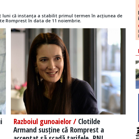
 luni că instanța a stabilit primul termen în acțiunea de
ate Romprest în data de 11 noiembrie.
i
Razboiul gunoaielor /
Clotilde
Armand susține că Romprest a
acceptat să scadă tarifele. PNL