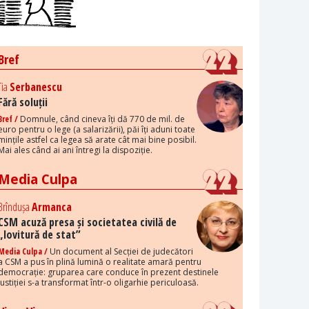
Bref
Tia
Serbanescu
Fără soluții
Bref /
Domnule, când cineva îți dă 770 de mil. de
euro pentru o lege (a salarizării), păi îți aduni toate
mințile astfel ca legea să arate cât mai bine posibil.
Mai ales când ai ani întregi la dispoziție.
Media Culpa
Brîndușa
Armanca
CSM acuză presa și societatea civilă de
„lovitură de stat”
Media Culpa /
Un document al Secției de judecători
a CSM a pus în plină lumină o realitate amară pentru
democrație: gruparea care conduce în prezent destinele
justiției s-a transformat într-o oligarhie periculoasă.