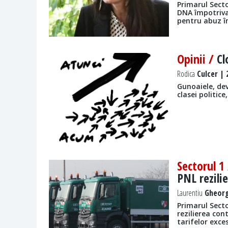
Primarul Secto
DNA împotriva
pentru abuz în
Opinii /
Cl
Rodica
Culcer | 
Gunoaiele, dev
clasei politice
Sectorul 1
PNL rezili
Laurentiu
Gheorg
Primarul Secto
rezilierea co
tarifelor exce