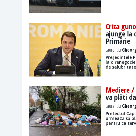
Criza guno
ajunge la 
Primărie
Laurentiu
Gheorg
Președintele P
la o renegocie
de salubritat
Mediere 
va plăti d
Laurentiu
Gheorg
Prefectul Capi
urmează să plă
pentru ca serv