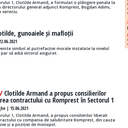
rului 1, Clotilde Armand, a formulat o plângere penala la
 directorului general adjunct Romprest, Bogdan Adimi,
 serviciu.
otilde, gunoaiele și mafioții
22.06.2021
enite simbol al putrefacției morale instalate la nivelul
, par să aibă viitorul asigurat.
 /
Clotilde Armand a propus consilierilor
erea contractului cu Romprest în Sectorul 1
he | 15.06.2021
rului 1, Clotilde Armand, a propus consilierilor liberali
ntractului cu compania de salubritate Romprest, din cauza
sive și a poziției de monopol.