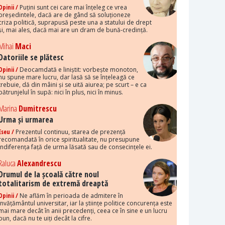
Opinii /
Puțini sunt cei care mai înțeleg ce vrea
președintele, dacă are de gând să soluționeze
criza politică, suprapusă peste una a statului de drept
și, mai ales, dacă mai are un dram de bună-credință.
Mihai
Maci
Datoriile se plătesc
Opinii /
Deocamdată e liniștit: vorbește monoton,
nu spune mare lucru, dar lasă să se înțeleagă ce
trebuie, dă din mâini și se uită aiurea; pe scurt – e ca
pătrunjelul în supă: nici în plus, nici în minus.
Marina
Dumitrescu
Urma și urmarea
Eseu /
Prezentul continuu, starea de prezență
recomandată în orice spiritualitate, nu presupune
indiferența față de urma lăsată sau de consecințele ei.
Raluca
Alexandrescu
Drumul de la școală către noul
totalitarism de extremă dreaptă
Opinii /
Ne aflăm în perioada de admitere în
învățământul universitar, iar la științe politice concurența este
mai mare decât în anii precedenți, ceea ce în sine e un lucru
bun, dacă nu te uiți decât la cifre.