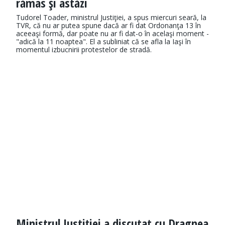
rămas şi astăzi
Tudorel Toader, ministrul Justiţiei, a spus miercuri seară, la
TVR, că nu ar putea spune dacă ar fi dat Ordonanţa 13 în
aceeaşi formă, dar poate nu ar fi dat-o în acelaşi moment -
"adică la 11 noaptea". El a subliniat că se afla la Iaşi în
momentul izbucnirii protestelor de stradă.
Ministrul Justiţiei a discutat cu Dragnea