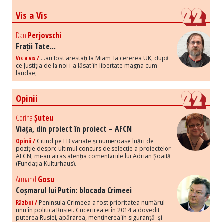
Vis a Vis
Dan
Perjovschi
Frații Tate...
Vis a vis /
...au fost arestați la Miami la cererea UK, după
ce Justiția de la noi i-a lăsat în libertate magna cum
laudae,
Opinii
Corina
Șuteu
Viața, din proiect în proiect – AFCN
Opinii /
Citind pe FB variate și numeroase luări de
poziție despre ultimul concurs de selecție a proiectelor
AFCN, mi-au atras atenția comentariile lui Adrian Șoaită
(Fundația Kulturhaus).
Armand
Gosu
Coșmarul lui Putin: blocada Crimeei
Război /
Peninsula Crimeea a fost prioritatea numărul
unu în politica Rusiei. Cucerirea ei în 2014 a dovedit
puterea Rusiei, apărarea, menținerea în siguranță și