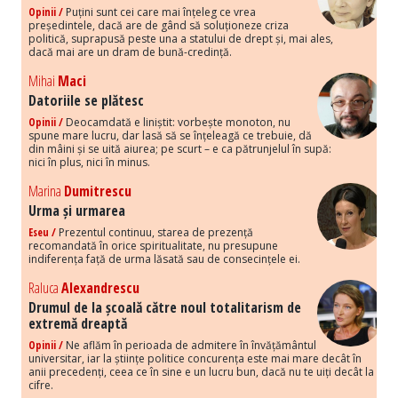
Opinii /
Puțini sunt cei care mai înțeleg ce vrea
președintele, dacă are de gând să soluționeze criza
politică, suprapusă peste una a statului de drept și, mai ales,
dacă mai are un dram de bună-credință.
Mihai
Maci
Datoriile se plătesc
Opinii /
Deocamdată e liniștit: vorbește monoton, nu
spune mare lucru, dar lasă să se înțeleagă ce trebuie, dă
din mâini și se uită aiurea; pe scurt – e ca pătrunjelul în supă:
nici în plus, nici în minus.
Marina
Dumitrescu
Urma și urmarea
Eseu /
Prezentul continuu, starea de prezență
recomandată în orice spiritualitate, nu presupune
indiferența față de urma lăsată sau de consecințele ei.
Raluca
Alexandrescu
Drumul de la școală către noul totalitarism de
extremă dreaptă
Opinii /
Ne aflăm în perioada de admitere în învățământul
universitar, iar la științe politice concurența este mai mare decât în
anii precedenți, ceea ce în sine e un lucru bun, dacă nu te uiți decât la
cifre.