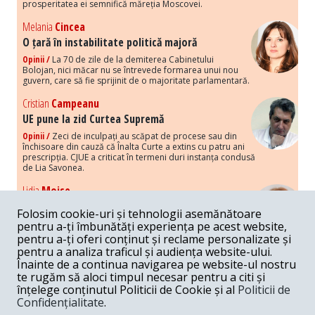
prosperitatea ei semnifică măreția Moscovei.
Melania
Cincea
O țară în instabilitate politică majoră
Opinii /
La 70 de zile de la demiterea Cabinetului
Bolojan, nici măcar nu se întrevede formarea unui nou
guvern, care să fie sprijinit de o majoritate parlamentară.
Cristian
Campeanu
UE pune la zid Curtea Supremă
Opinii /
Zeci de inculpați au scăpat de procese sau din
închisoare din cauză că Înalta Curte a extins cu patru ani
prescripția. CJUE a criticat în termeni duri instanța condusă
de Lia Savonea.
Lidia
Moise
Costurile economice ale haosului politic
Folosim cookie-uri și tehnologii asemănătoare
Opinii /
Economia nu poate rezista cu retorica falsă a
pentru a-ți îmbunătăți experiența pe acest website,
susținerii intereselor poporului, care, de fapt, ascunde
pentru a-ți oferi conținut și reclame personalizate și
obsesia menținerii privilegiilor și a averilor unor caste.
pentru a analiza traficul și audiența website-ului.
Înainte de a continua navigarea pe website-ul nostru
Melania
Cincea
te rugăm să aloci timpul necesar pentru a citi și
Noi puseuri de xenofobie din partea românilor
înțelege conținutul Politicii de Cookie și al
Politicii de
„neaoși”
Confidențialitate
.
Opinii /
Periodic, în spațiul public sunt voci care lansează