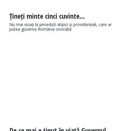
Țineți minte cinci cuvinte...
Nu mai visați la pesediști atipici și providențiali, care ar
putea guverna România onorabil.
De ce mai e ținut în viață Guvernul