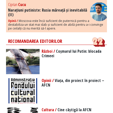
Ciprian
Cucu
Narațiuni putiniste: Rusia măreață și inevitabilă
(II)
Opinii /
Moscova este încă suficient de puternică pentru a
destabiliza un stat mai slab și suficient de abilă pentru a-i convinge
pe ceilalți că nu merită să-l apere.
RECOMANDAREA EDITORILOR
Război /
Coșmarul lui Putin: blocada
Crimeei
Opinii /
Viața, din proiect în proiect –
AFCN
Cultura /
Cine câștigă la AFCN