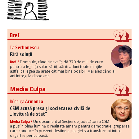
Bref
Tia
Serbanescu
Fără soluții
Bref /
Domnule, când cineva îți dă 770 de mil. de euro
pentru o lege (a salarizării), păi îți aduni toate mințile
astfel ca legea să arate cât mai bine posibil. Mai ales când ai
ani întregi la dispoziție.
Media Culpa
Brîndușa
Armanca
CSM acuză presa și societatea civilă de
„lovitură de stat”
Media Culpa /
Un document al Secției de judecători a CSM
a pus în plină lumină o realitate amară pentru democrație: gruparea
care conduce în prezent destinele justiției s-a transformat într-o
oligarhie periculoasă.