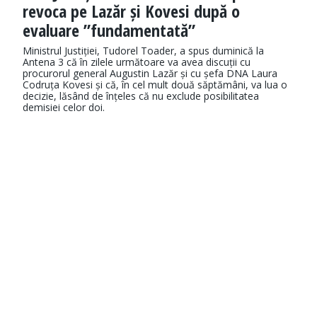
revoca pe Lazăr și Kovesi după o
evaluare ”fundamentată”
Ministrul Justiției, Tudorel Toader, a spus duminică la
Antena 3 că în zilele următoare va avea discuții cu
procurorul general Augustin Lazăr și cu șefa DNA Laura
Codruța Kovesi și că, în cel mult două săptămâni, va lua o
decizie, lăsând de înțeles că nu exclude posibilitatea
demisiei celor doi.