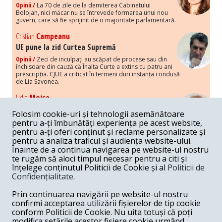
Opinii /
La 70 de zile de la demiterea Cabinetului
Bolojan, nici măcar nu se întrevede formarea unui nou
guvern, care să fie sprijinit de o majoritate parlamentară.
Cristian
Campeanu
UE pune la zid Curtea Supremă
Opinii /
Zeci de inculpați au scăpat de procese sau din
închisoare din cauză că Înalta Curte a extins cu patru ani
prescripția. CJUE a criticat în termeni duri instanța condusă
de Lia Savonea.
Lidia
Moise
Costurile economice ale haosului politic
Folosim cookie-uri și tehnologii asemănătoare
Opinii /
Economia nu poate rezista cu retorica falsă a
pentru a-ți îmbunătăți experiența pe acest website,
susținerii intereselor poporului, care, de fapt, ascunde
pentru a-ți oferi conținut și reclame personalizate și
obsesia menținerii privilegiilor și a averilor unor caste.
pentru a analiza traficul și audiența website-ului.
Înainte de a continua navigarea pe website-ul nostru
Melania
Cincea
te rugăm să aloci timpul necesar pentru a citi și
Noi puseuri de xenofobie din partea românilor
înțelege conținutul Politicii de Cookie și al
Politicii de
„neaoși”
Confidențialitate
.
Opinii /
Periodic, în spațiul public sunt voci care lansează
mesaje xenofobe la adresa câte unui politician care deranjează un
Prin continuarea navigării pe website-ul nostru
anumit grup politico-mediatic, într-un anumit moment.
confirmi acceptarea utilizării fișierelor de tip cookie
conform Politicii de Cookie. Nu uita totuși că poți
Armand
Gosu
modifica setările acestor fișiere cookie urmând