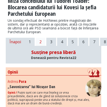
Miza concediului lui Tudorel Toader:
Blocarea candidaturii lui Kovesi la șefia
Parchetului European
Un sondaj efectuat de HotNews printre magistrații din
sistem, dar și reprezentanți ai opoziției, arată că mișcările
de ultimă oră ale PSD seamănă a boicot față de înființarea
Parchetului European.
Înapoi
1
2
3
4
5
6
7
8
Susține presa liberă
Donează pentru Revista22
Opinii
Andreea
Pora
„Savonizarea” lui Nicușor Dan
Opinii /
Puțini sunt cei care mai înțeleg ce vrea
președintele, dacă are de gând să soluționeze criza
politică, suprapusă peste una a statului de drept și, mai ales,
dacă mai are un dram de bună-credință.