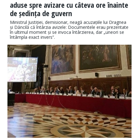
aduse spre avizare cu câteva ore înainte
de ședința de guvern
Ministrul Justiției, demisionar, neagă acuzațiile lui Dragnea
și Dăncilă că întârzia avizele: Documentele erau prezentate
în ultimul moment și se invoca întârzierea, dar „uneori se
întâmpla exact invers”.