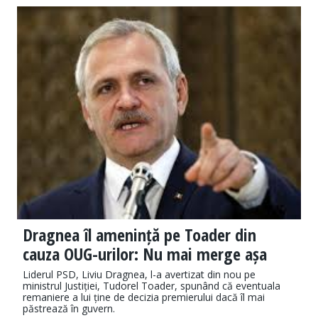
Dragnea îl amenință pe Toader din
cauza OUG-urilor: Nu mai merge așa
Liderul PSD, Liviu Dragnea, l-a avertizat din nou pe
ministrul Justiției, Tudorel Toader, spunând că eventuala
remaniere a lui ține de decizia premierului dacă îl mai
păstrează în guvern.