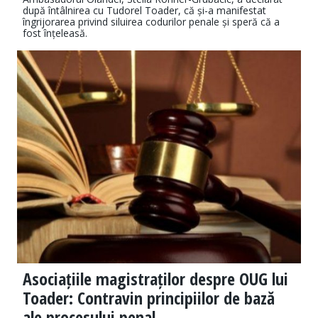
după întâlnirea cu Tudorel Toader, că și-a manifestat
îngrijorarea privind siluirea codurilor penale și speră că a
fost înțeleasă.
Asociațiile magistraților despre OUG lui
Toader: Contravin principiilor de bază
ale procesului penal