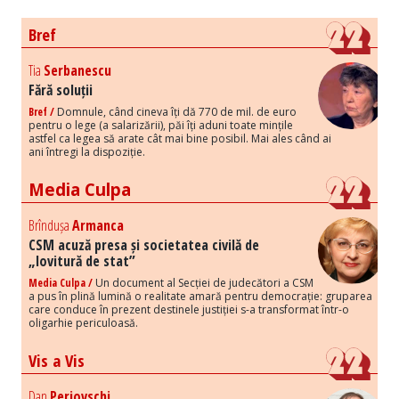
Bref
Tia
Serbanescu
Fără soluții
Bref /
Domnule, când cineva îți dă 770 de mil. de euro
pentru o lege (a salarizării), păi îți aduni toate mințile
astfel ca legea să arate cât mai bine posibil. Mai ales când ai
ani întregi la dispoziție.
Media Culpa
Brîndușa
Armanca
CSM acuză presa și societatea civilă de
„lovitură de stat”
Media Culpa /
Un document al Secției de judecători a CSM
a pus în plină lumină o realitate amară pentru democrație: gruparea
care conduce în prezent destinele justiției s-a transformat într-o
oligarhie periculoasă.
Vis a Vis
Dan
Perjovschi