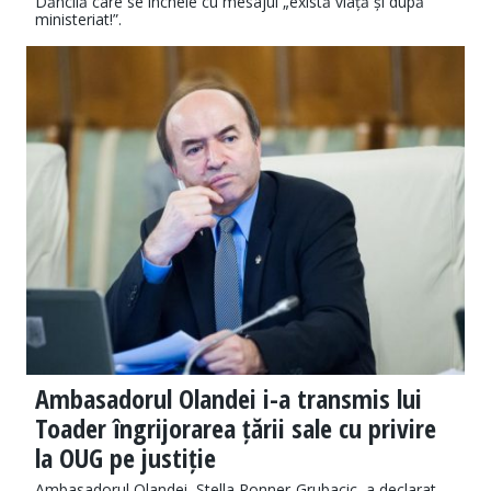
Dăncilă care se încheie cu mesajul „există viață și după
ministeriat!”.
Ambasadorul Olandei i-a transmis lui
Toader îngrijorarea țării sale cu privire
la OUG pe justiție
Ambasadorul Olandei, Stella Ronner-Grubacic, a declarat