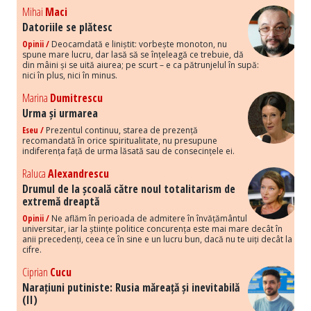
Mihai
Maci
Datoriile se plătesc
Opinii /
Deocamdată e liniștit: vorbește monoton, nu
spune mare lucru, dar lasă să se înțeleagă ce trebuie, dă
din mâini și se uită aiurea; pe scurt – e ca pătrunjelul în supă:
nici în plus, nici în minus.
Marina
Dumitrescu
Urma și urmarea
Eseu /
Prezentul continuu, starea de prezență
recomandată în orice spiritualitate, nu presupune
indiferența față de urma lăsată sau de consecințele ei.
Raluca
Alexandrescu
Drumul de la școală către noul totalitarism de
extremă dreaptă
Opinii /
Ne aflăm în perioada de admitere în învățământul
universitar, iar la științe politice concurența este mai mare decât în
anii precedenți, ceea ce în sine e un lucru bun, dacă nu te uiți decât la
cifre.
Ciprian
Cucu
Narațiuni putiniste: Rusia măreață și inevitabilă
(II)