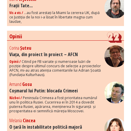
Frații Tate...
Vis a vis /
...au fost arestați la Miami la cererea UK, după
ce Justiția de la noi i-a lăsat în libertate magna cum
laudae,
Opinii
Corina
Șuteu
Viața, din proiect în proiect – AFCN
Opinii /
Citind pe FB variate și numeroase luări de
poziție despre ultimul concurs de selecție a proiectelor
AFCN, mi-au atras atenția comentariile lui Adrian Șoaită
(Fundația Kulturhaus).
Armand
Gosu
Coșmarul lui Putin: blocada Crimeei
Război /
Peninsula Crimeea a fost prioritatea numărul
unu în politica Rusiei. Cucerirea ei în 2014 a dovedit
puterea Rusiei, apărarea, menținerea în siguranță și
prosperitatea ei semnifică măreția Moscovei.
Melania
Cincea
O țară în instabilitate politică majoră