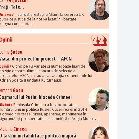
Dan
Perjovschi
Frații Tate...
Vis a vis /
...au fost arestați la Miami la cererea UK,
după ce Justiția de la noi i-a lăsat în libertate
magna cum laudae,
Opinii
Corina
Șuteu
Viața, din proiect în proiect – AFCN
Opinii /
Citind pe FB variate și numeroase luări de
poziție despre ultimul concurs de selecție a
proiectelor AFCN, mi-au atras atenția comentariile lui
Adrian Șoaită (Fundația Kulturhaus).
Armand
Gosu
Coșmarul lui Putin: blocada Crimeei
Război /
Peninsula Crimeea a fost prioritatea
numărul unu în politica Rusiei. Cucerirea ei în 2014
a dovedit puterea Rusiei, apărarea, menținerea în
siguranță și prosperitatea ei semnifică măreția Moscovei.
Melania
Cincea
O țară în instabilitate politică majoră