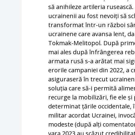
să anihileze artileria rusească.
ucrainenii au fost nevoiți să s
transformat într-un război sân
ucrainene care avansa lent, da
Tokmak-Melitopol. După primel
mai ales după înfrângerea rebel
armata rusă s-a arătat mai sig
erorile campaniei din 2022, a c
asiguraseră în trecut ucraineni
soluția care să-i permită alim
recurge la mobilizări, fie ele ș
determinat țările occidentale, 
militar acordat Ucrainei, invoc
modeste (după alți comentatori
vara 2023 au scăzut credibilitat