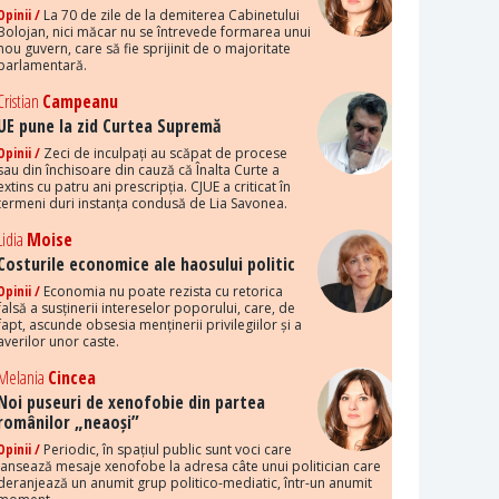
Opinii /
La 70 de zile de la demiterea Cabinetului
Bolojan, nici măcar nu se întrevede formarea unui
nou guvern, care să fie sprijinit de o majoritate
parlamentară.
Cristian
Campeanu
UE pune la zid Curtea Supremă
Opinii /
Zeci de inculpați au scăpat de procese
sau din închisoare din cauză că Înalta Curte a
extins cu patru ani prescripția. CJUE a criticat în
termeni duri instanța condusă de Lia Savonea.
Lidia
Moise
Costurile economice ale haosului politic
Opinii /
Economia nu poate rezista cu retorica
falsă a susținerii intereselor poporului, care, de
fapt, ascunde obsesia menținerii privilegiilor și a
averilor unor caste.
Melania
Cincea
Noi puseuri de xenofobie din partea
românilor „neaoși”
Opinii /
Periodic, în spațiul public sunt voci care
lansează mesaje xenofobe la adresa câte unui politician care
deranjează un anumit grup politico-mediatic, într-un anumit