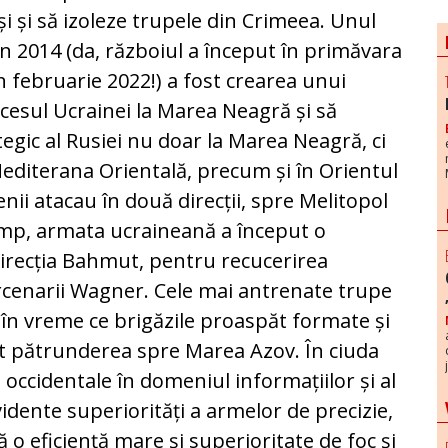
și și să izoleze trupele din Crimeea. Unul
in 2014 (da, războiul a început în primăvara
n februarie 2022!) a fost crearea unui
ccesul Ucrainei la Marea Neagră și să
egic al Rusiei nu doar la Marea Neagră, ci
Mediterana Orientală, precum și în Orientul
enii atacau în două direcții, spre Melitopol
 timp, armata ucraineană a început o
direcția Bahmut, pentru recucerirea
cenarii Wagner. Cele mai antrenate trupe
în vreme ce brigăzile proaspăt formate și
at pătrunderea spre Marea Azov. În ciuda
 occidentale în domeniul informațiilor și al
vidente superiorități a armelor de precizie,
ă o eficiență mare și superioritate de foc și