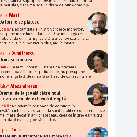
criza politică, suprapusă peste una a statului de drept
și, mai ales, dacă mai are un dram de bună-credință.
Mihai
Maci
Datoriile se plătesc
Opinii /
Deocamdată e liniștit: vorbește monoton,
nu spune mare lucru, dar lasă să se înțeleagă ce
trebuie, dă din mâini și se uită aiurea; pe scurt – e ca
pătrunjelul în supă: nici în plus, nici în minus.
Marina
Dumitrescu
Urma și urmarea
Eseu /
Prezentul continuu, starea de prezență
recomandată în orice spiritualitate, nu presupune
indiferența față de urma lăsată sau de consecințele ei.
Raluca
Alexandrescu
Drumul de la școală către noul
totalitarism de extremă dreaptă
Opinii /
Ne aflăm în perioada de admitere în
învățământul universitar, iar la științe politice concurența este
mai mare decât în anii precedenți, ceea ce în sine e un lucru
bun, dacă nu te uiți decât la cifre.
Ciprian
Cucu
Narațiuni putiniste: Rusia măreață și