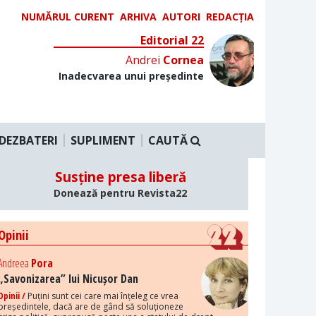
NUMĂRUL CURENT
ARHIVA
AUTORI
REDACȚIA
Editorial 22
Andrei
Cornea
Inadecvarea unui președinte
DEZBATERI
SUPLIMENT
CAUTĂ
Susține presa liberă
Donează pentru Revista22
Opinii
Andreea
Pora
„Savonizarea” lui Nicușor Dan
Opinii /
Puțini sunt cei care mai înțeleg ce vrea
președintele, dacă are de gând să soluționeze