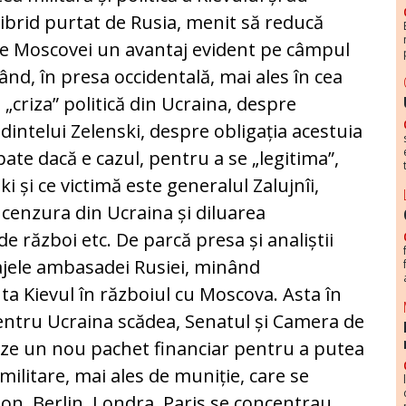
hibrid purtat de Rusia, menit să reducă
ure Moscovei un avantaj evident pe câmpul
rând, în presa occidentală, mai ales în cea
„criza” politică din Ucraina, despre
dintelui Zelenski, despre obligația acestuia
ipate dacă e cazul, pentru a se „legitima”,
i și ce victimă este generalul Zalujnîi,
cenzura din Ucraina și diluarea
e război etc. De parcă presa și analiștii
ajele ambasadei Rusiei, minând
ta Kievul în războiul cu Moscova. Asta în
entru Ucraina scădea, Senatul și Camera de
ze un nou pachet financiar pentru a putea
militare, mai ales de muniție, care se
on, Berlin, Londra, Paris se concentrau