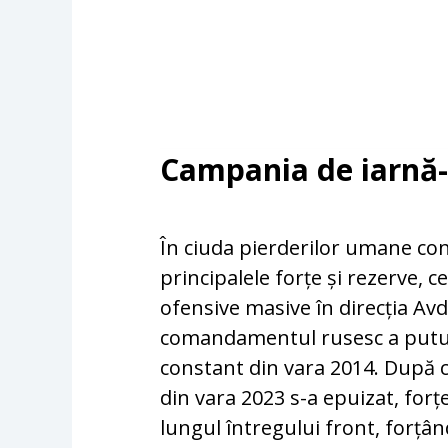
Campania de iarnă
În ciuda pierderilor umane con
principalele forțe și rezerve, c
ofensive masive în direcția Avd
comandamentul rusesc a putut
constant din vara 2014. După 
din vara 2023 s-a epuizat, forț
lungul întregului front, forțâ