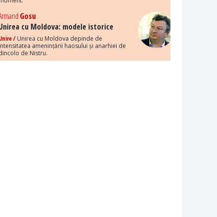
moment.
Armand
Gosu
Unirea cu Moldova: modele istorice
Unire /
Unirea cu Moldova depinde de
intensitatea amenințării haosului și anarhiei de
dincolo de Nistru.