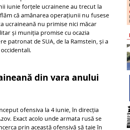
nii iunie forțele ucrainene au trecut la
 aflăm că amânarea operațiunii nu fusese
ata ucraineană nu primise nici măcar
itar și muniția promise cu ocazia
ere patronat de SUA, de la Ramstein, și a
 occidentali.
aineană din vara anului
put ofensiva la 4 iunie, în direcția
 Azov. Exact acolo unde armata rusă se
încerca prin această ofensivă să taie în