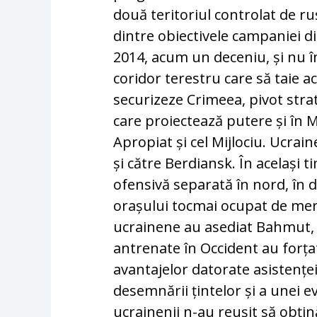
două teritoriul controlat de ru
dintre obiectivele campaniei d
2014, acum un deceniu, și nu î
coridor terestru care să taie a
securizeze Crimeea, pivot strat
care proiectează putere și în 
Apropiat și cel Mijlociu. Ucrain
și către Berdiansk. În același
ofensivă separată în nord, în 
orașului tocmai ocupat de mer
ucrainene au asediat Bahmut, 
antrenate în Occident au forț
avantajelor datorate asistenței
desemnării țintelor și a unei e
ucrainenii n-au reușit să obțin