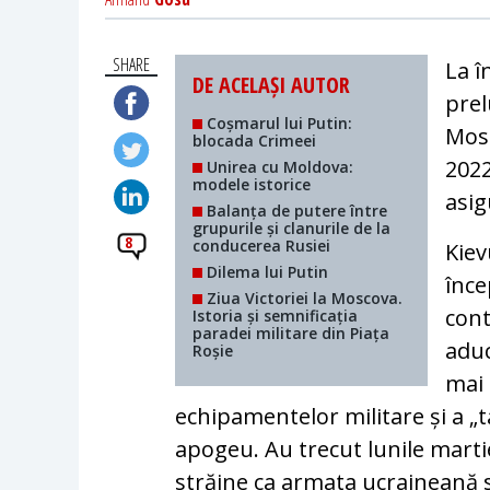
SHARE
La î
DE ACELAȘI AUTOR
prel
Coșmarul lui Putin:
Mosc
blocada Crimeei
2022
Unirea cu Moldova:
modele istorice
asig
Balanța de putere între
grupurile și clanurile de la
8
conducerea Rusiei
Kiev
Dilema lui Putin
înce
Ziua Victoriei la Moscova.
cont
Istoria și semnificația
paradei militare din Piața
aduc
Roșie
mai 
echipamentelor militare și a „ta
apogeu. Au trecut lunile martie
străine ca armata ucraineană 