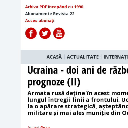
Arhiva PDF începând cu 1990
Abonamente Revista 22
Acces abonați
ACASĂ
ACTUALITATE
INTERNAȚ
Ucraina - doi ani de războ
prognoze (II)
Armata rusă deține în acest mome
lungul întregii linii a frontului. 
la o apărare strategică, așteptâ
militare și mai ales muniție din O
Armand
Gosu