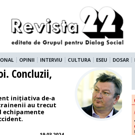
IONAL
OPINII
INTERVIU
CULTURA
ESEU
DOSAR
i. Concluzii,
nt inițiativa de-a
Ucrainenii au trecut
nd echipamente
ccident.
19.03.2024