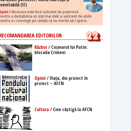
inevitabilă (II)
Opinii /
Moscova este încă suficient de puternică
pentru a destabiliza un stat mai slab și suficient de abilă
pentru a-i convinge pe ceilalți că nu merită să-l apere.
RECOMANDAREA EDITORILOR
Război /
Coșmarul lui Putin:
blocada Crimeei
Opinii /
Viața, din proiect în
proiect – AFCN
Cultura /
Cine câștigă la AFCN