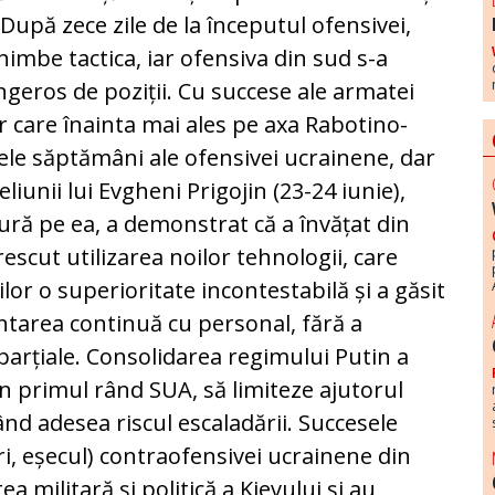
 După zece zile de la începutul ofensivei,
chimbe tactica, iar ofensiva din sud s-a
geros de poziții. Cu succese ale armatei
r care înainta mai ales pe axa Rabotino-
e săptămâni ale ofensivei ucrainene, dar
iunii lui Evgheni Prigojin (23-24 iunie),
ură pe ea, a demonstrat că a învățat din
rescut utilizarea noilor tehnologii, care
lor o superioritate incontestabilă și a găsit
entarea continuă cu personal, fără a
i parțiale. Consolidarea regimului Putin a
în primul rând SUA, să limiteze ajutorul
ând adesea riscul escaladării. Succesele
, eșecul) contraofensivei ucrainene din
ea militară și politică a Kievului și au