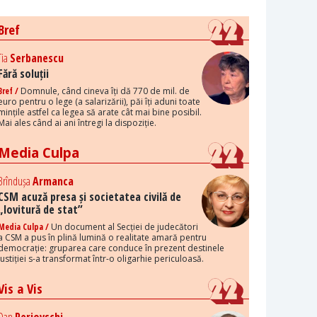
Bref
Tia
Serbanescu
Fără soluții
Bref /
Domnule, când cineva îți dă 770 de mil. de
euro pentru o lege (a salarizării), păi îți aduni toate
mințile astfel ca legea să arate cât mai bine posibil.
Mai ales când ai ani întregi la dispoziție.
Media Culpa
Brîndușa
Armanca
CSM acuză presa și societatea civilă de
„lovitură de stat”
Media Culpa /
Un document al Secției de judecători
a CSM a pus în plină lumină o realitate amară pentru
democrație: gruparea care conduce în prezent destinele
justiției s-a transformat într-o oligarhie periculoasă.
Vis a Vis