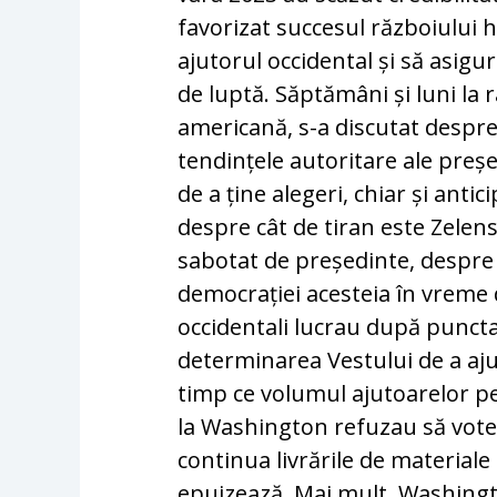
favorizat succesul războiului 
ajutorul occidental și să asig
de luptă. Săptămâni și luni la 
americană, s-a discutat despre 
tendințele autoritare ale preșe
de a ține alegeri, chiar și antic
despre cât de tiran este Zelensk
sabotat de președinte, despre 
democrației acesteia în vreme d
occidentali lucrau după punct
determinarea Vestului de a aju
timp ce volumul ajutoarelor p
la Washington refuzau să vote
continua livrările de materiale 
epuizează. Mai mult, Washingt