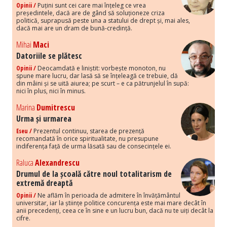
Opinii /
Puțini sunt cei care mai înțeleg ce vrea
președintele, dacă are de gând să soluționeze criza
politică, suprapusă peste una a statului de drept și, mai ales,
dacă mai are un dram de bună-credință.
Mihai
Maci
Datoriile se plătesc
Opinii /
Deocamdată e liniștit: vorbește monoton, nu
spune mare lucru, dar lasă să se înțeleagă ce trebuie, dă
din mâini și se uită aiurea; pe scurt – e ca pătrunjelul în supă:
nici în plus, nici în minus.
Marina
Dumitrescu
Urma și urmarea
Eseu /
Prezentul continuu, starea de prezență
recomandată în orice spiritualitate, nu presupune
indiferența față de urma lăsată sau de consecințele ei.
Raluca
Alexandrescu
Drumul de la școală către noul totalitarism de
extremă dreaptă
Opinii /
Ne aflăm în perioada de admitere în învățământul
universitar, iar la științe politice concurența este mai mare decât în
anii precedenți, ceea ce în sine e un lucru bun, dacă nu te uiți decât la
cifre.