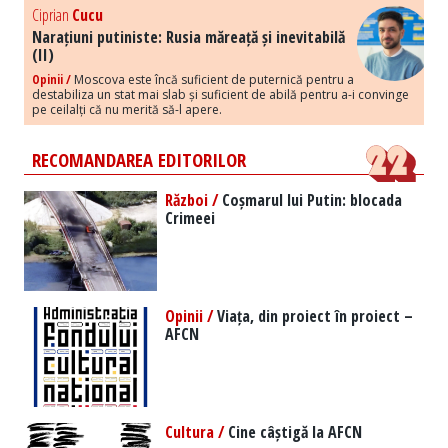
Ciprian
Cucu
Narațiuni putiniste: Rusia măreață și inevitabilă
(II)
Opinii /
Moscova este încă suficient de puternică pentru a
destabiliza un stat mai slab și suficient de abilă pentru a-i convinge
pe ceilalți că nu merită să-l apere.
RECOMANDAREA EDITORILOR
Război /
Coșmarul lui Putin: blocada
Crimeei
Opinii /
Viața, din proiect în proiect –
AFCN
Cultura /
Cine câștigă la AFCN