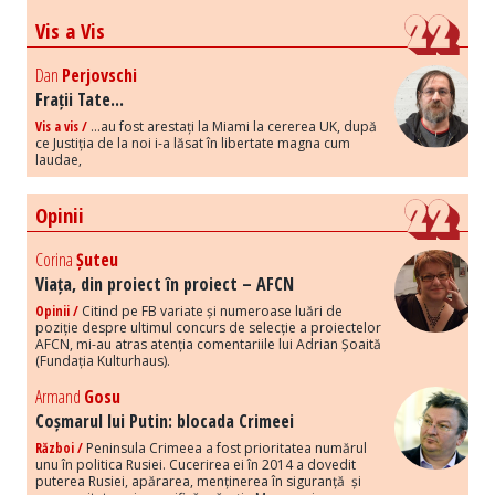
Vis a Vis
Dan
Perjovschi
Frații Tate...
Vis a vis /
...au fost arestați la Miami la cererea UK, după
ce Justiția de la noi i-a lăsat în libertate magna cum
laudae,
Opinii
Corina
Șuteu
Viața, din proiect în proiect – AFCN
Opinii /
Citind pe FB variate și numeroase luări de
poziție despre ultimul concurs de selecție a proiectelor
AFCN, mi-au atras atenția comentariile lui Adrian Șoaită
(Fundația Kulturhaus).
Armand
Gosu
Coșmarul lui Putin: blocada Crimeei
Război /
Peninsula Crimeea a fost prioritatea numărul
unu în politica Rusiei. Cucerirea ei în 2014 a dovedit
puterea Rusiei, apărarea, menținerea în siguranță și