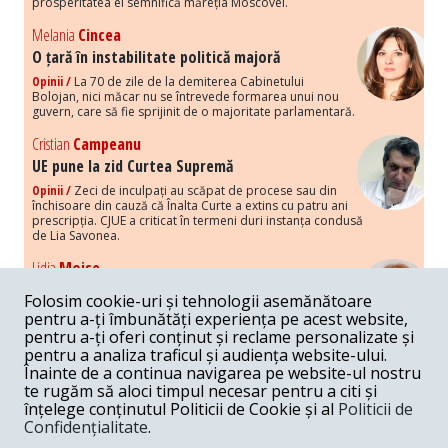
prosperitatea ei semnifică măreția Moscovei.
Melania
Cincea
O țară în instabilitate politică majoră
Opinii /
La 70 de zile de la demiterea Cabinetului
Bolojan, nici măcar nu se întrevede formarea unui nou
guvern, care să fie sprijinit de o majoritate parlamentară.
Cristian
Campeanu
UE pune la zid Curtea Supremă
Opinii /
Zeci de inculpați au scăpat de procese sau din
închisoare din cauză că Înalta Curte a extins cu patru ani
prescripția. CJUE a criticat în termeni duri instanța condusă
de Lia Savonea.
Lidia
Moise
Costurile economice ale haosului politic
Folosim cookie-uri și tehnologii asemănătoare
Opinii /
Economia nu poate rezista cu retorica falsă a
pentru a-ți îmbunătăți experiența pe acest website,
susținerii intereselor poporului, care, de fapt, ascunde
pentru a-ți oferi conținut și reclame personalizate și
obsesia menținerii privilegiilor și a averilor unor caste.
pentru a analiza traficul și audiența website-ului.
Înainte de a continua navigarea pe website-ul nostru
Melania
Cincea
te rugăm să aloci timpul necesar pentru a citi și
Noi puseuri de xenofobie din partea românilor
înțelege conținutul Politicii de Cookie și al
Politicii de
„neaoși”
Confidențialitate
.
Opinii /
Periodic, în spațiul public sunt voci care lansează