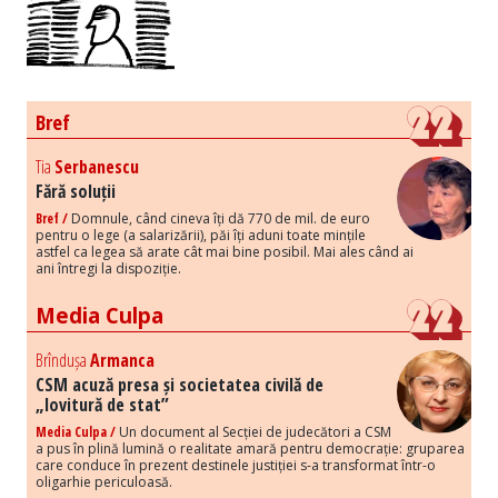
Bref
Tia
Serbanescu
Fără soluții
Bref /
Domnule, când cineva îți dă 770 de mil. de euro
pentru o lege (a salarizării), păi îți aduni toate mințile
astfel ca legea să arate cât mai bine posibil. Mai ales când ai
ani întregi la dispoziție.
Media Culpa
Brîndușa
Armanca
CSM acuză presa și societatea civilă de
„lovitură de stat”
Media Culpa /
Un document al Secției de judecători a CSM
a pus în plină lumină o realitate amară pentru democrație: gruparea
care conduce în prezent destinele justiției s-a transformat într-o
oligarhie periculoasă.