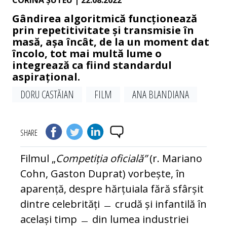
CORINA ȘUTEU
| 22.08.2022
Gândirea algoritmică funcționează
prin repetitivitate și transmisie în
masă, așa încât, de la un moment dat
încolo, tot mai multă lume o
integrează ca fiind standardul
aspirațional.
DORU CASTĂIAN
FILM
ANA BLANDIANA
SHARE
Filmul „
Competiția oficială”
(r. Mariano
Cohn, Gaston Duprat) vorbește, în
aparență, despre hărțuiala fără sfârșit
dintre celebrități ﹘ crudă și infantilă în
același timp ﹘ din lumea industriei