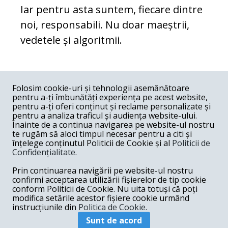
Iar pentru asta suntem, fiecare dintre
noi, responsabili. Nu doar maeștrii,
vedetele și algoritmii.
COMENTARII
0
Folosim cookie-uri și tehnologii asemănătoare
pentru a-ți îmbunătăți experiența pe acest website,
Nume
pentru a-ți oferi conținut și reclame personalizate și
pentru a analiza traficul și audiența website-ului.
Înainte de a continua navigarea pe website-ul nostru
Email
te rugăm să aloci timpul necesar pentru a citi și
înțelege conținutul Politicii de Cookie și al
Politicii de
Confidențialitate
.
Comentariu
Prin continuarea navigării pe website-ul nostru
confirmi acceptarea utilizării fișierelor de tip cookie
conform Politicii de Cookie. Nu uita totuși că poți
modifica setările acestor fișiere cookie urmând
instrucțiunile din
Politica de Cookie.
Postează comentariu
Sunt de acord