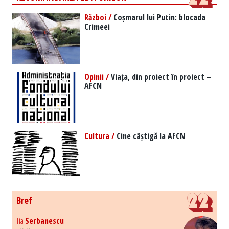
Război /
Coșmarul lui Putin: blocada
Crimeei
Opinii /
Viața, din proiect în proiect –
AFCN
Cultura /
Cine câștigă la AFCN
Bref
Tia
Serbanescu