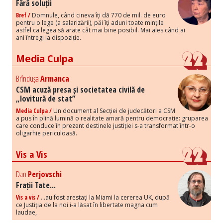
Fără soluții
Bref /
Domnule, când cineva îți dă 770 de mil. de euro
pentru o lege (a salarizării), păi îți aduni toate mințile
astfel ca legea să arate cât mai bine posibil. Mai ales când ai
ani întregi la dispoziție.
Media Culpa
Brîndușa
Armanca
CSM acuză presa și societatea civilă de
„lovitură de stat”
Media Culpa /
Un document al Secției de judecători a CSM
a pus în plină lumină o realitate amară pentru democrație: gruparea
care conduce în prezent destinele justiției s-a transformat într-o
oligarhie periculoasă.
Vis a Vis
Dan
Perjovschi
Frații Tate...
Vis a vis /
...au fost arestați la Miami la cererea UK, după
ce Justiția de la noi i-a lăsat în libertate magna cum
laudae,