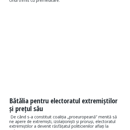
Unul trimis cu premeditare.
Bătălia pentru electoratul extremiștilor
și prețul său
De când s-a constituit coaliția „proeuropeană” menită să
ne apere de extremiști, izolaționiști și proruși, electoratul
extremiștilor a devenit răsfățatul politicienilor aflați la