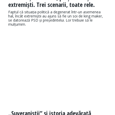
extremiști. Trei scenarii, toate rele.
Faptul că situația politică a degenerat într-un asemenea
hal, încât extremiștii au ajuns să fie un soi de king maker,
se datorează PSD și președintelui. Lor trebuie să le
mulțumim.
„Suveraniștii” și istoria adevărată