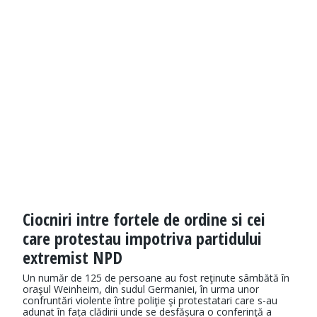
Ciocniri intre fortele de ordine si cei
care protestau impotriva partidului
extremist NPD
Un număr de 125 de persoane au fost reţinute sâmbătă în
oraşul Weinheim, din sudul Germaniei, în urma unor
confruntări violente între poliţie şi protestatari care s-au
adunat în fața clădirii unde se desfășura o conferinţă a