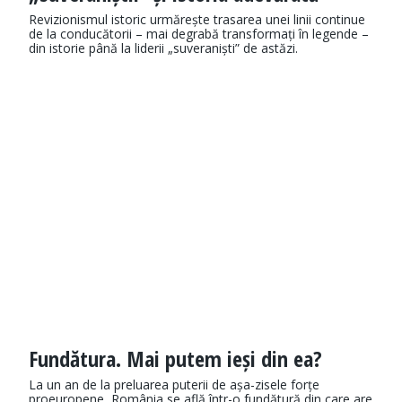
Revizionismul istoric urmărește trasarea unei linii continue
de la conducătorii – mai degrabă transformați în legende –
din istorie până la liderii „suveraniști” de astăzi.
Fundătura. Mai putem ieși din ea?
La un an de la preluarea puterii de așa-zisele forțe
proeuropene, România se află într-o fundătură din care are