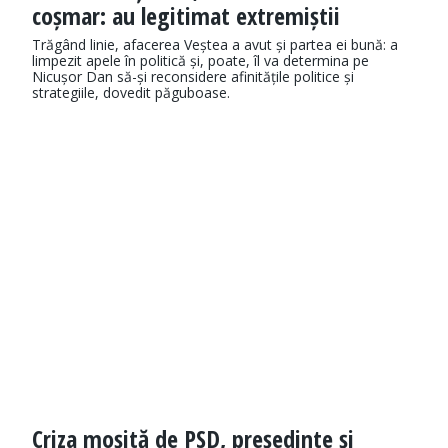
coșmar: au legitimat extremiștii
Trăgând linie, afacerea Veștea a avut și partea ei bună: a
limpezit apele în politică și, poate, îl va determina pe
Nicușor Dan să-și reconsidere afinitățile politice și
strategiile, dovedit păguboase.
Criza moșită de PSD, președinte și