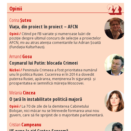
Opinii
Corina
Șuteu
Viața, din proiect în proiect – AFCN
Opinii /
Citind pe FB variate și numeroase luări de
poziție despre ultimul concurs de selecție a proiectelor
AFCN, mi-au atras atenția comentariile lui Adrian Șoaită
(Fundația Kulturhaus).
Armand
Gosu
Coșmarul lui Putin: blocada Crimeei
Război /
Peninsula Crimeea a fost prioritatea numărul
unu în politica Rusiei. Cucerirea ei în 2014 a dovedit
puterea Rusiei, apărarea, menținerea în siguranță și
prosperitatea ei semnifică măreția Moscovei.
Melania
Cincea
O țară în instabilitate politică majoră
Opinii /
La 70 de zile de la demiterea Cabinetului
Bolojan, nici măcar nu se întrevede formarea unui nou
guvern, care să fie sprijinit de o majoritate parlamentară.
Cristian
Campeanu