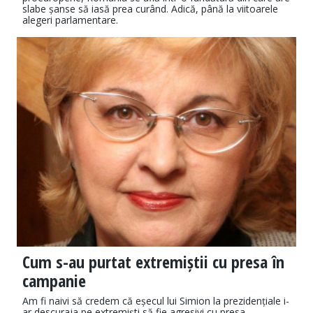
slabe șanse să iasă prea curând. Adică, până la viitoarele
alegeri parlamentare.
Cum s-au purtat extremiștii cu presa în
campanie
Am fi naivi să credem că eșecul lui Simion la prezidențiale i-
ar descuraja pe extremiști să fie agresivi cu presa.