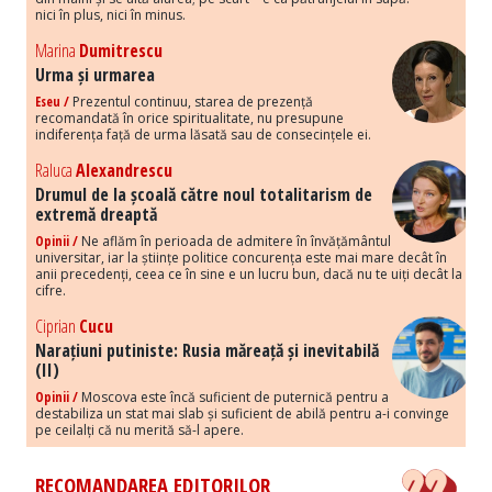
nici în plus, nici în minus.
Marina
Dumitrescu
Urma și urmarea
Eseu /
Prezentul continuu, starea de prezență
recomandată în orice spiritualitate, nu presupune
indiferența față de urma lăsată sau de consecințele ei.
Raluca
Alexandrescu
Drumul de la școală către noul totalitarism de
extremă dreaptă
Opinii /
Ne aflăm în perioada de admitere în învățământul
universitar, iar la științe politice concurența este mai mare decât în
anii precedenți, ceea ce în sine e un lucru bun, dacă nu te uiți decât la
cifre.
Ciprian
Cucu
Narațiuni putiniste: Rusia măreață și inevitabilă
(II)
Opinii /
Moscova este încă suficient de puternică pentru a
destabiliza un stat mai slab și suficient de abilă pentru a-i convinge
pe ceilalți că nu merită să-l apere.
RECOMANDAREA EDITORILOR