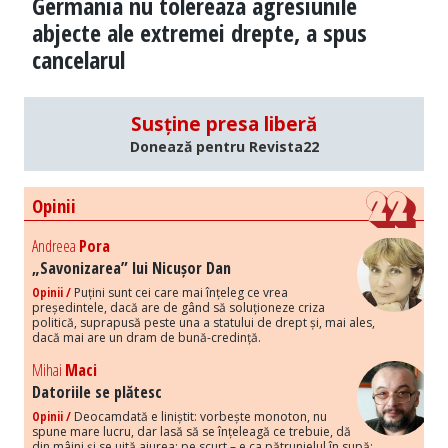
Germania nu tolereaza agresiunile
abjecte ale extremei drepte, a spus
cancelarul
Susține presa liberă
Donează pentru Revista22
Opinii
Andreea
Pora
„Savonizarea” lui Nicușor Dan
Opinii /
Puțini sunt cei care mai înțeleg ce vrea
președintele, dacă are de gând să soluționeze criza
politică, suprapusă peste una a statului de drept și, mai ales,
dacă mai are un dram de bună-credință.
Mihai
Maci
Datoriile se plătesc
Opinii /
Deocamdată e liniștit: vorbește monoton, nu
spune mare lucru, dar lasă să se înțeleagă ce trebuie, dă
din mâini și se uită aiurea; pe scurt – e ca pătrunjelul în supă: