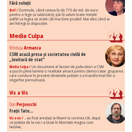
Fără soluții
Bref /
Domnule, când cineva îți dă 770 de mil. de euro
pentru o lege (a salarizării), păi îți aduni toate mințile
astfel ca legea să arate cât mai bine posibil. Mai ales când ai
ani întregi la dispoziție.
Media Culpa
Brîndușa
Armanca
CSM acuză presa și societatea civilă de
„lovitură de stat”
Media Culpa /
Un document al Secției de judecători a CSM
a pus în plină lumină o realitate amară pentru democrație: gruparea
care conduce în prezent destinele justiției s-a transformat într-o
oligarhie periculoasă.
Vis a Vis
Dan
Perjovschi
Frații Tate...
Vis a vis /
...au fost arestați la Miami la cererea UK, după
ce Justiția de la noi i-a lăsat în libertate magna cum
laudae,