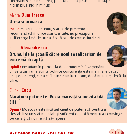
din mâini și se uită aiurea; pe scurt – e ca pătrunjelul în supă:
nici în plus, nici în minus.
Marina
Dumitrescu
Urma și urmarea
Eseu /
Prezentul continuu, starea de prezență
recomandată în orice spiritualitate, nu presupune
indiferența față de urma lăsată sau de consecințele ei.
Raluca
Alexandrescu
Drumul de la școală către noul totalitarism de
extremă dreaptă
Opinii /
Ne aflăm în perioada de admitere în învățământul
universitar, iar la științe politice concurența este mai mare decât în
anii precedenți, ceea ce în sine e un lucru bun, dacă nu te uiți decât la
cifre.
Ciprian
Cucu
Narațiuni putiniste: Rusia măreață și inevitabilă
(II)
Opinii /
Moscova este încă suficient de puternică pentru a
destabiliza un stat mai slab și suficient de abilă pentru a-i convinge
pe ceilalți că nu merită să-l apere.
RECOMANDAREA EDITORILOR