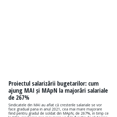
Proiectul salarizării bugetarilor: cum
ajung MAI și MApN la majorări salariale
de 267%
Sindicatele din MAI au aflat că cresterile salariale se vor
face gradual pana in anul 2021, cea mai mare majorare
fiind pentru gradul de soldat din MApN, de 267%, in timp ce