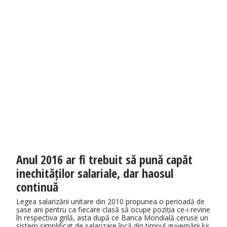
Anul 2016 ar fi trebuit să pună capăt
inechităților salariale, dar haosul
continuă
Legea salarizării unitare din 2010 propunea o perioadă de
șase ani pentru ca fiecare clasă să ocupe poziția ce-i revine
în respectiva grilă, asta după ce Banca Mondială ceruse un
sistem simplificat de salarizare încă din timpul guvernării lui