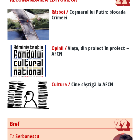
Război /
Coșmarul lui Putin: blocada
Crimeei
Opinii /
Viața, din proiect în proiect –
AFCN
Cultura /
Cine câștigă la AFCN
Bref
Tia
Serbanescu