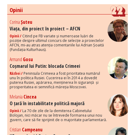
Opinii
Corina
Șuteu
Viața, din proiect în proiect – AFCN
Opinii /
Citind pe FB variate și numeroase luări de
poziție despre ultimul concurs de selecție a proiectelor
AFCN, mi-au atras atenția comentariile lui Adrian Șoaită
(Fundația Kulturhaus).
Armand
Gosu
Coșmarul lui Putin: blocada Crimeei
Război /
Peninsula Crimeea a fost prioritatea numărul
unu în politica Rusiei. Cucerirea ei în 2014 a dovedit
puterea Rusiei, apărarea, menținerea în siguranță și
prosperitatea ei semnifică măreția Moscovei.
Melania
Cincea
O țară în instabilitate politică majoră
Opinii /
La 70 de zile de la demiterea Cabinetului
Bolojan, nici măcar nu se întrevede formarea unui nou
guvern, care să fie sprijinit de o majoritate parlamentară.
Cristian
Campeanu