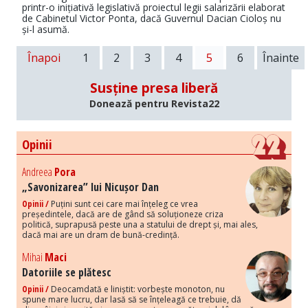
printr-o inițiativă legislativă proiectul legii salarizării elaborat
de Cabinetul Victor Ponta, dacă Guvernul Dacian Cioloș nu
și-l asumă.
Înapoi
1
2
3
4
5
6
Înainte
Susține presa liberă
Donează pentru Revista22
Opinii
Andreea
Pora
„Savonizarea” lui Nicușor Dan
Opinii /
Puțini sunt cei care mai înțeleg ce vrea
președintele, dacă are de gând să soluționeze criza
politică, suprapusă peste una a statului de drept și, mai ales,
dacă mai are un dram de bună-credință.
Mihai
Maci
Datoriile se plătesc
Opinii /
Deocamdată e liniștit: vorbește monoton, nu
spune mare lucru, dar lasă să se înțeleagă ce trebuie, dă