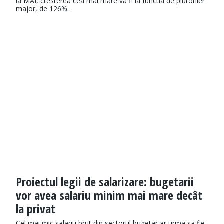
la MAI, cresterea cea mai mare va fi la functia de plutonier
major, de 126%.
Proiectul legii de salarizare: bugetarii
vor avea salariu minim mai mare decât
la privat
Cel mai mic salariu brut din sectorul bugetar ar urma sa fie,