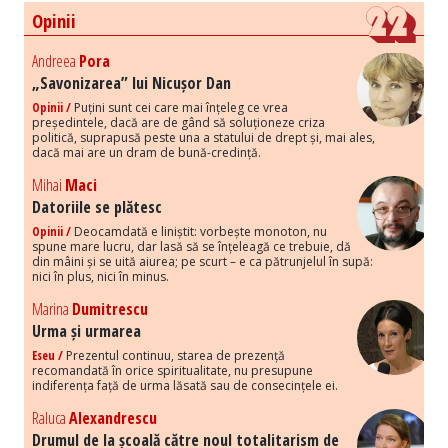
Opinii
Andreea
Pora
„Savonizarea” lui Nicușor Dan
Opinii /
Puțini sunt cei care mai înțeleg ce vrea
președintele, dacă are de gând să soluționeze criza
politică, suprapusă peste una a statului de drept și, mai ales,
dacă mai are un dram de bună-credință.
Mihai
Maci
Datoriile se plătesc
Opinii /
Deocamdată e liniștit: vorbește monoton, nu
spune mare lucru, dar lasă să se înțeleagă ce trebuie, dă
din mâini și se uită aiurea; pe scurt – e ca pătrunjelul în supă:
nici în plus, nici în minus.
Marina
Dumitrescu
Urma și urmarea
Eseu /
Prezentul continuu, starea de prezență
recomandată în orice spiritualitate, nu presupune
indiferența față de urma lăsată sau de consecințele ei.
Raluca
Alexandrescu
Drumul de la școală către noul totalitarism de