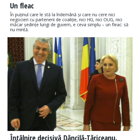
Un fleac
În puținul care le stă la îndemână și care nu cere nici
negocieri cu partenerii de coaliție, nici HG, nici OUG, nici
măcar ședințe lungi de guvern, e ceva simplu – un fleac: să
nu mintă.
Întâlnire decisivă Dăncilă-Tăriceanu.