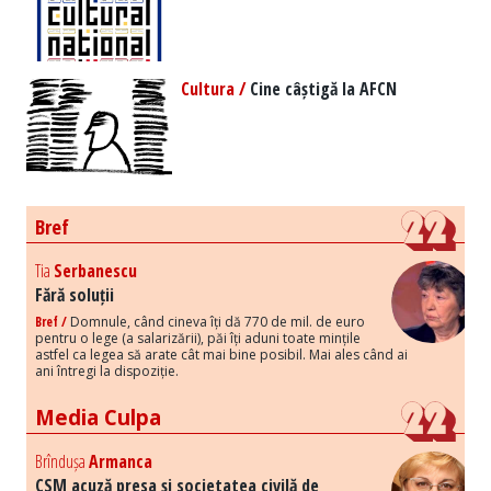
Cultura /
Cine câștigă la AFCN
Bref
Tia
Serbanescu
Fără soluții
Bref /
Domnule, când cineva îți dă 770 de mil. de euro
pentru o lege (a salarizării), păi îți aduni toate mințile
astfel ca legea să arate cât mai bine posibil. Mai ales când ai
ani întregi la dispoziție.
Media Culpa
Brîndușa
Armanca
CSM acuză presa și societatea civilă de