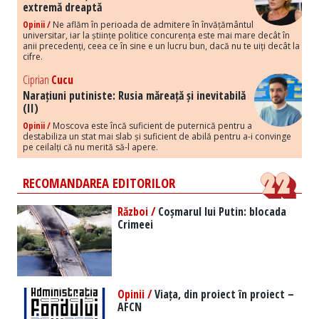
extremă dreaptă
Opinii /
Ne aflăm în perioada de admitere în învățământul
universitar, iar la științe politice concurența este mai mare decât în
anii precedenți, ceea ce în sine e un lucru bun, dacă nu te uiți decât la
cifre.
Ciprian
Cucu
Narațiuni putiniste: Rusia măreață și inevitabilă
(II)
Opinii /
Moscova este încă suficient de puternică pentru a
destabiliza un stat mai slab și suficient de abilă pentru a-i convinge
pe ceilalți că nu merită să-l apere.
RECOMANDAREA EDITORILOR
Război /
Coșmarul lui Putin: blocada
Crimeei
Opinii /
Viața, din proiect în proiect –
AFCN