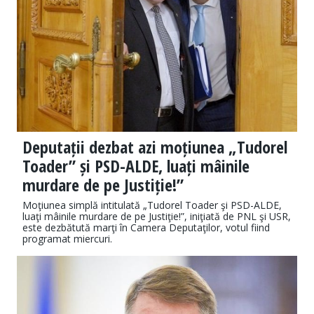
Deputații dezbat azi moțiunea „Tudorel
Toader” și PSD-ALDE, luați mâinile
murdare de pe Justiție!”
Moţiunea simplă intitulată „Tudorel Toader şi PSD-ALDE,
luaţi mâinile murdare de pe Justiţie!”, iniţiată de PNL şi USR,
este dezbătută marţi în Camera Deputaţilor, votul fiind
programat miercuri.