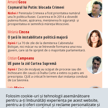
Armand
Gosu
Coșmarul lui Putin: blocada Crimeei
Război /
Peninsula Crimeea a fost prioritatea numărul
unu în politica Rusiei. Cucerirea ei în 2014 a dovedit
puterea Rusiei, apărarea, menținerea în siguranță și
prosperitatea ei semnifică măreția Moscovei.
Melania
Cincea
O țară în instabilitate politică majoră
Opinii /
La 70 de zile de la demiterea Cabinetului
Bolojan, nici măcar nu se întrevede formarea unui nou
guvern, care să fie sprijinit de o majoritate parlamentară.
Cristian
Campeanu
UE pune la zid Curtea Supremă
Opinii /
Zeci de inculpați au scăpat de procese sau din
închisoare din cauză că Înalta Curte a extins cu patru ani
prescripția. CJUE a criticat în termeni duri instanța condusă
de Lia Savonea.
Lidia
Moise
Costurile economice ale haosului politic
Folosim cookie-uri și tehnologii asemănătoare
Opinii /
Economia nu poate rezista cu retorica falsă a
pentru a-ți îmbunătăți experiența pe acest website,
susținerii intereselor poporului, care, de fapt, ascunde
pentru a-ți oferi conținut și reclame personalizate și
obsesia menținerii privilegiilor și a averilor unor caste.