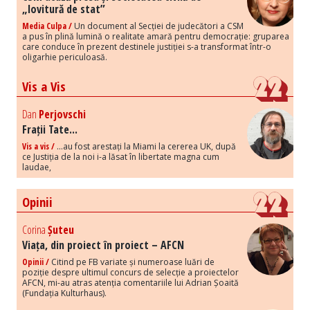
„lovitură de stat”
Media Culpa /
Un document al Secției de judecători a CSM
a pus în plină lumină o realitate amară pentru democrație: gruparea
care conduce în prezent destinele justiției s-a transformat într-o
oligarhie periculoasă.
Vis a Vis
Dan
Perjovschi
Frații Tate...
Vis a vis /
...au fost arestați la Miami la cererea UK, după
ce Justiția de la noi i-a lăsat în libertate magna cum
laudae,
Opinii
Corina
Șuteu
Viața, din proiect în proiect – AFCN
Opinii /
Citind pe FB variate și numeroase luări de
poziție despre ultimul concurs de selecție a proiectelor
AFCN, mi-au atras atenția comentariile lui Adrian Șoaită
(Fundația Kulturhaus).