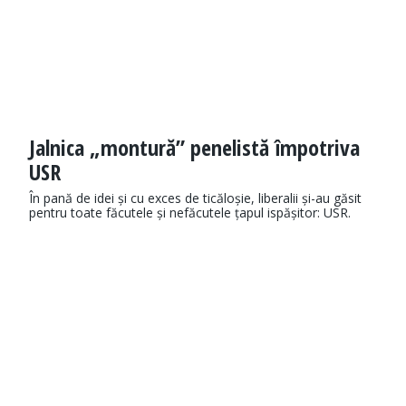
Jalnica „montură” penelistă împotriva
USR
În pană de idei și cu exces de ticăloșie, liberalii și-au găsit
pentru toate făcutele și nefăcutele țapul ispășitor: USR.