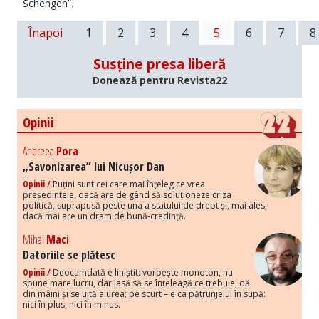
Schengen”.
Înapoi
1
2
3
4
5
6
7
8
Susține presa liberă
Donează pentru Revista22
Opinii
Andreea
Pora
„Savonizarea” lui Nicușor Dan
Opinii /
Puțini sunt cei care mai înțeleg ce vrea
președintele, dacă are de gând să soluționeze criza
politică, suprapusă peste una a statului de drept și, mai ales,
dacă mai are un dram de bună-credință.
Mihai
Maci
Datoriile se plătesc
Opinii /
Deocamdată e liniștit: vorbește monoton, nu
spune mare lucru, dar lasă să se înțeleagă ce trebuie, dă
din mâini și se uită aiurea; pe scurt – e ca pătrunjelul în supă:
nici în plus, nici în minus.