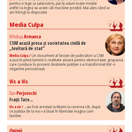
pentru o lege (a salarizării), păi îți aduni toate mințile
astfel ca legea să arate cât mai bine posibil. Mai ales când ai
ani întregi la dispoziție.
Media Culpa
Brîndușa
Armanca
CSM acuză presa și societatea civilă de
„lovitură de stat”
Media Culpa /
Un document al Secției de judecători a CSM
a pus în plină lumină o realitate amară pentru democrație: gruparea
care conduce în prezent destinele justiției s-a transformat într-o
oligarhie periculoasă.
Vis a Vis
Dan
Perjovschi
Frații Tate...
Vis a vis /
...au fost arestați la Miami la cererea UK, după
ce Justiția de la noi i-a lăsat în libertate magna cum
laudae,
Opinii