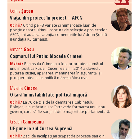
Corina
Șuteu
Viața, din proiect în proiect – AFCN
Opinii /
Citind pe FB variate și numeroase luări de
poziție despre ultimul concurs de selecție a proiectelor
AFCN, mi-au atras atenția comentariile lui Adrian Șoaită
(Fundația Kulturhaus).
Armand
Gosu
Coșmarul lui Putin: blocada Crimeei
Război /
Peninsula Crimeea a fost prioritatea numărul
unu în politica Rusiei. Cucerirea ei în 2014 a dovedit
puterea Rusiei, apărarea, menținerea în siguranță și
prosperitatea ei semnifică măreția Moscovei.
Melania
Cincea
O țară în instabilitate politică majoră
Opinii /
La 70 de zile de la demiterea Cabinetului
Bolojan, nici măcar nu se întrevede formarea unui nou
guvern, care să fie sprijinit de o majoritate parlamentară.
Cristian
Campeanu
UE pune la zid Curtea Supremă
Opinii /
Zeci de inculpați au scăpat de procese sau din