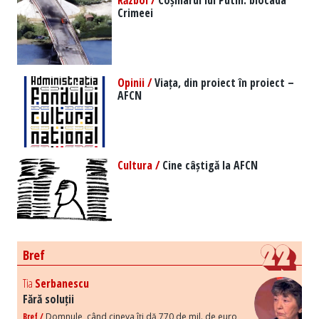
Război /
Coșmarul lui Putin: blocada
Crimeei
Opinii /
Viața, din proiect în proiect –
AFCN
Cultura /
Cine câștigă la AFCN
Bref
Tia
Serbanescu
Fără soluții
Bref /
Domnule, când cineva îți dă 770 de mil. de euro