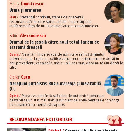
Marina
Dumitrescu
Urma și urmarea
Eseu /
Prezentul continuu, starea de prezență
recomandată în orice spiritualitate, nu presupune
indiferența față de urma lăsată sau de consecințele ei.
Raluca
Alexandrescu
Drumul de la școală către noul totalitarism de
extremă dreaptă
Opinii /
Ne aflăm în perioada de admitere în învățământul
universitar, iar la științe politice concurența este mai mare decât în
anii precedenți, ceea ce în sine e un lucru bun, dacă nu te uiți decât la
cifre.
Ciprian
Cucu
Narațiuni putiniste: Rusia măreață și inevitabilă
(II)
Opinii /
Moscova este încă suficient de puternică pentru a
destabiliza un stat mai slab și suficient de abilă pentru a-i convinge
pe ceilalți că nu merită să-l apere.
RECOMANDAREA EDITORILOR